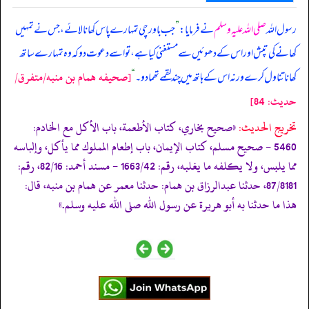
رسول اللہ
صلی اللہ علیہ وسلم
نے فرمایا:
”
جب باورچی تمہارے پاس کھانا لائے، جس نے تمہیں
کھانے کی تپش اور اس کے دھوئیں سے مستغنی کیا ہے، تو اسے دعوت دو کہ وہ تمہارے ساتھ
[صحيفه همام بن منبه/متفرق/
کھانا تناول کرے ورنہ اس کے ہاتھ میں چند لقمے تھما دو۔
“
حدیث: 84]
تخریج الحدیث:
«صحيح بخاري، كتاب الأطعمة، باب الأكل مع الخادم:
5460 - صحيح مسلم، كتاب الإيمان، باب إطعام المملوك مما يأكل، وإلباسه
مما يلبس، ولا يكلفه ما يغلبه، رقم: 1663/42 - مسند أحمد: 82/16، رقم:
87/8181، حدثنا عبدالرزاق بن همام: حدثنا معمر عن همام بن منبه، قال:
هذا ما حدثنا به أبو هريرة عن رسول الله صلى الله عليه وسلم.»