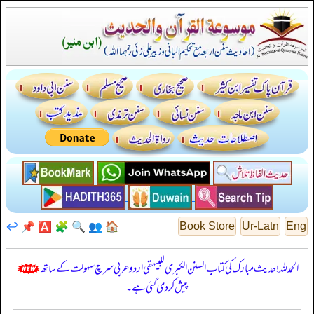
↩️
📌
🅰️
🧩
🔍
👥
🏠
Book Store
Ur-Latn
Eng
الحمدللہ! حدیث مبارک کی کتاب السنن الكبرى للبيهقي اردو عربی سرچ سہولت کے ساتھ
پیش کر دی گئی ہے۔