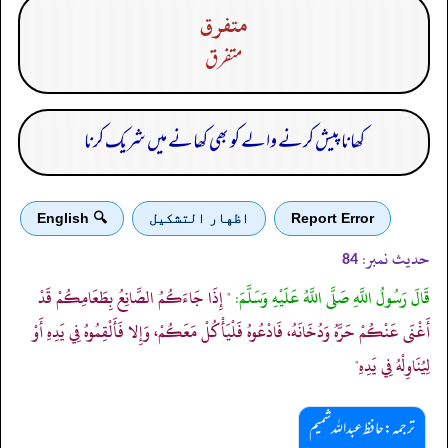
متفرق
متفرق
کھانا پیش کرنے والے کو بھی کھانے میں شریک کرنا
Report Error
اظهار التشكيل
🔍 English
حدیث نمبر:
84
قَالَ رَسُولُ اللَّهِ صَلَّى اللَّهُ عَلَيْهِ وَسَلَّمَ:
" إِذَا جَاءَكُمُ الصَّانِعُ بِطَعَامِكُمْ قَدْ
أَغْنَى عَنْكُمْ حَرَّهُ وَدُخَانَهُ، فَادْعُوهُ فَلْيَأْكُلْ مَعَكُمْ، وَإِلا فَأَلْقِمُوهُ فِي يَدِهِ أَوْ
لِيُنَاوِلْهُ فِي يَدِهِ"
ترجمہ:حافظ عبداللہ شمیم