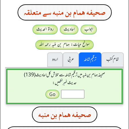
صحيفه همام بن منبه سے متعلقہ
ابواب
احادیث
رواۃ الحدیث
سوانح حیات: ہمام بن منبہ رحمہ اللہ
تمام کتب
ترقیم شاملہ
عربی
اردو
صحیفہ ہمام بن منبہ میں ترقیم شاملہ سے تلاش کل احادیث (139)
حدیث نمبر لکھیں:
صحيفه همام بن منبه