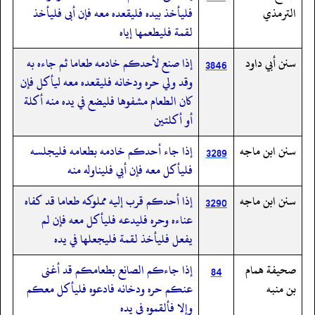
الترمذي
فليأخذ بيده فليقعده معه فإن أبى فليأخذ
لقمة فليطعمها إياه
سنن أبي داود
إذا صنع لأحدكم خادمه طعاما ثم جاءه به
3846
وقد ولي حره ودخانه فليقعده معه ليأكل فإن
كان الطعام مشفوها فليضع في يده منه أكلة
أو أكلتين
سنن ابن ماجه
إذا جاء أحدكم خادمه بطعامه فليجلسه
3289
فليأكل معه فإن أبي فليناوله منه
سنن ابن ماجه
إذا أحدكم قرب إليه مملوكه طعاما قد كفاه
3290
عناءه وحره فليدعه فليأكل معه فإن لم
يفعل فليأخذ لقمة فليجعلها في يده
صحيفة همام
إذا جاءكم الصانع بطعامكم قد أغنى
84
بن منبه
عنكم حره ودخانه فادعوه فليأكل معكم
وإلا فألقموه في يده