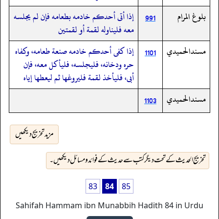
بلوغ المرام
إذا أتى أحدكم خادمه بطعامه فإن لم يجلسه
991
معه فليناوله لقمة أو لقمتين
مسندالحميدي
إذا كفى أحدكم خادمه صنعة طعامه، وكفاه
1101
حره ودخانه، فليجلسه، فليأكل معه، فإن
أبى، فليأخذ لقمة فليروغها ثم ليعطها إياه
مسندالحميدي
1103
مزید تخریج دیکھیں
تخریج الحدیث کے تحت دیگر کتب سے حدیث کے فوائد و مسائل دیکھیں۔
83
84
85
Sahifah Hammam ibn Munabbih Hadith 84 in Urdu