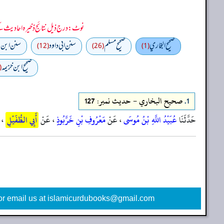
نوٹ: درج ذیل نتائج ذخیرہ احادیث کے 75 فیصد ڈیٹا سے منتخب کیے گئے ہیں، یعنی ان راوی پر مزید احادیث بھی موجود ہو سکتی ہیں، اس لیے ان نتائج کو ابتدائی (اندازاً)
صحيح البخاري
صحيح مسلم
سنن ابي داود
سنن ابن م
(12)
(26)
(1)
صحيح ابن خزيمه
11)
1.
صحيح البخاري - حدیث نمبر: 127
حَدَّثَنَا
عُبَيْدُ اللَّهِ بْنُ مُوسَى
، عَنْ
مَعْرُوفِ بْنِ خَرَّبُوذٍ
، عَنْ
أَبِي الطُّفَيْلِ
، 
or email us at islamicurdubooks@gmail.com