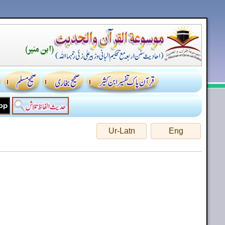
Ur-Latn
Eng