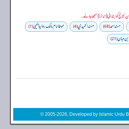
مسند احمد
مسند الحميدي
موطا امام مالك رواية يحييٰ
(1)
(4)
(68)
ابن حبان
(21)
© 2005-2026, Developed by Islamic Urdu B