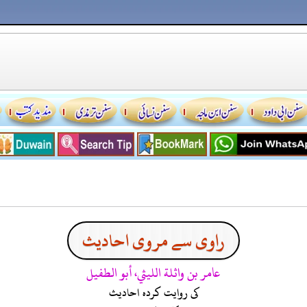
راوی سے مروی احادیث
عامر بن واثلة الليثي، أبو الطفيل
کی روایت کردہ احادیث