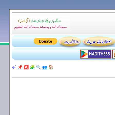
↩️
📌
🅰️
🧩
🔍
👥
🏠