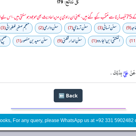
کل نتائج: 179
 سمجھا جائے۔
اجه
سنن نسائي
سنن ترمذي
سنن دارمي
معجم صغير للطبراني
(3)
(2)
(7)
(3)
(9)
المنتقى ابن الجارود
سنن الدارقطني
سنن سعید بن منصور
صحیح 
(1)
(9)
(1)
(
عَنْ
عَلِيٍّ
بِذَلِكَ .
Back ⬅️
ooks, For any query, please WhatsApp us at +92 331 5902482 