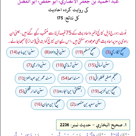
عبد الحميد بن جعفر الأنصاري، أبو حفص، أبو الفضل
کی روایت کردہ احادیث
کل نتائج: 175
نوٹ: درج ذیل نتائج ذخیرہ احادیث کے 75 فیصد ڈیٹا سے منتخب کیے گئے ہیں، یعنی ان
راوی پر مزید احادیث بھی موجود ہو سکتی ہیں، اس لیے ان نتائج کو ابتدائی (اندازاً) سمجھا جائے۔
صحيح البخاري
صحيح مسلم
سنن ابي داود
سنن ابن ماجه
(14)
(8)
(19)
(3)
سنن نسائي
سنن ترمذي
سنن دارمي
(7)
(10)
(15)
معجم صغير للطبراني
مسند احمد
مسند عمر بن عبد العزيز
(1)
(54)
(1)
صحيح ابن خزيمه
المنتقى ابن الجارود
سنن الدارقطني
(5)
(1)
(19)
سنن سعید بن منصور
صحیح ابن حبان
(16)
(2)
1.
صحيح البخاري - حدیث نمبر: 2236