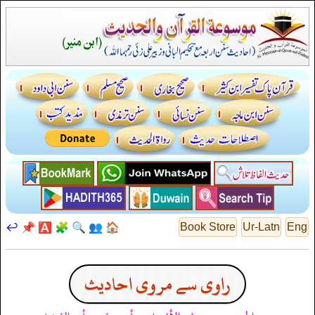
↩️
📌
🅰️
🧩
🔍
👥
🏠
Book Store
Ur-Latn
Eng
راوی سے مروی احادیث