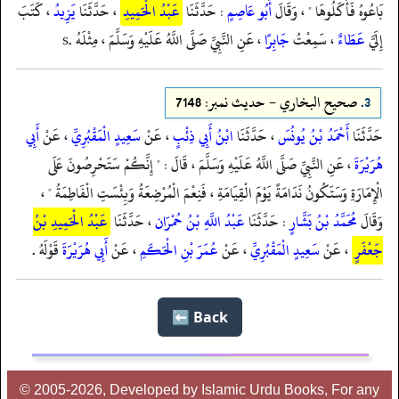
بَاعُوهُ فَأَكَلُوهَا " ، وَقَالَ
أَبُو عَاصِمٍ
: حَدَّثَنَا
عَبْدُ الْحَمِيدِ
، حَدَّثَنَا
يَزِيدُ
، كَتَبَ
إِلَيَّ
عَطَاءٌ
، سَمِعْتُ
جَابِرًا
، عَنِ النَّبِيِّ صَلَّى اللَّهُ عَلَيْهِ وَسَلَّمَ ، مِثْلَهُ .s
3.
صحيح البخاري - حدیث نمبر: 7148
حَدَّثَنَا
أَحْمَدُ بْنُ يُونُسَ
، حَدَّثَنَا
ابْنُ أَبِي ذِئْبٍ
، عَنْ
سَعِيدٍ الْمَقْبُرِيِّ
، عَنْ
أَبِي
هُرَيْرَةَ
، عَنِ النَّبِيِّ صَلَّى اللَّهُ عَلَيْهِ وَسَلَّمَ ، قَالَ : " إِنَّكُمْ سَتَحْرِصُونَ عَلَى
الْإِمَارَةِ وَسَتَكُونُ نَدَامَةً يَوْمَ الْقِيَامَةِ ، فَنِعْمَ الْمُرْضِعَةُ وَبِئْسَتِ الْفَاطِمَةُ " ،
وَقَالَ
مُحَمَّدُ بْنُ بَشَّارٍ
: حَدَّثَنَا
عَبْدُ اللَّهِ بْنُ حُمْرَان
، حَدَّثَنَا
عَبْدُ الْحَمِيدِ بْنُ
جَعْفَرٍ
، عَنْ
سَعِيدٍ الْمَقْبُرِيِّ
، عَنْ
عُمَرَ بْنِ الْحَكَمِ
، عَنْ
أَبِي هُرَيْرَةَ
قَوْلَهُ .
Back ⬅️
© 2005-2026, Developed by Islamic Urdu Books, For any