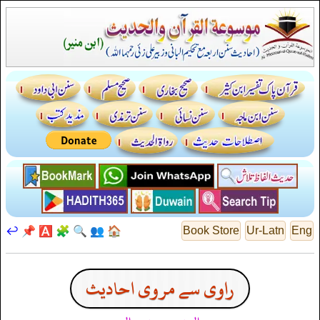
↩️
📌
🅰️
🧩
🔍
👥
🏠
Book Store
Ur-Latn
Eng
راوی سے مروی احادیث