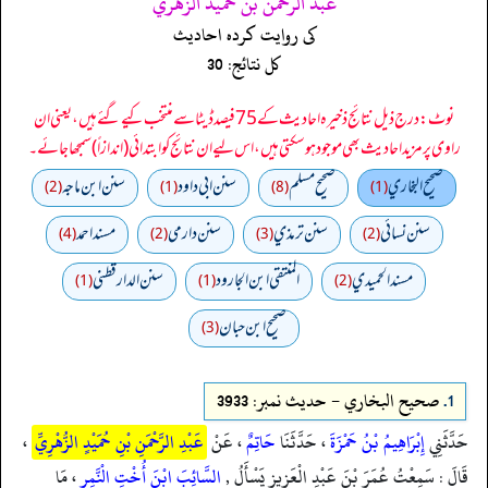
عبد الرحمن بن حميد الزهري
کی روایت کردہ احادیث
کل نتائج: 30
نوٹ: درج ذیل نتائج ذخیرہ احادیث کے 75 فیصد ڈیٹا سے منتخب کیے گئے ہیں، یعنی ان
راوی پر مزید احادیث بھی موجود ہو سکتی ہیں، اس لیے ان نتائج کو ابتدائی (اندازاً) سمجھا جائے۔
صحيح البخاري
صحيح مسلم
سنن ابي داود
سنن ابن ماجه
(2)
(1)
(8)
(1)
سنن نسائي
سنن ترمذي
سنن دارمي
مسند احمد
(4)
(2)
(3)
(2)
مسند الحميدي
المنتقى ابن الجارود
سنن الدارقطني
(1)
(1)
(2)
صحیح ابن حبان
(3)
1.
صحيح البخاري - حدیث نمبر: 3933
حَدَّثَنِي
إِبْرَاهِيمُ بْنُ حَمْزَةَ
، حَدَّثَنَا
حَاتِمٌ
، عَنْ
عَبْدِ الرَّحْمَنِ بْنِ حُمَيْدٍ الزُّهْرِيِّ
،
قَالَ : سَمِعْتُ عُمَرَ بْنَ عَبْدِ الْعَزِيزِ يَسْأَلُ ,
السَّائِبَ ابْنَ أُخْتِ الْنَّمِرِ
، مَا