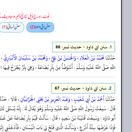
نوٹ: درج ذیل نتائج ذخیرہ احادیث کے 75 فیصد ڈیٹا سے منتخب کیے گئے ہیں، یعنی ان راوی پر مزید احادیث بھی موجود ہو سکتی ہیں، اس لیے ان نتائج کو ابتدائی (اندازاً)
سنن ابي داود
سنن نسائي
(1)
(2)
1.
سنن ابي داود - حدیث نمبر: 66
حَدَّثَنَا
مُحَمَّدُ بْنُ الْعَلَاءِ
،
وَالْحَسَنُ بْنُ عَلِيٍّ
،
وَمُحَمَّدُ بْنُ سُلَيْمَانَ الْأَنْبَارِيُّ
، قَ
اللَّهِ صَلَّى اللَّهُ عَلَيْهِ وَسَلَّمَ : أَنَتَوَضَّأُ مِنْ بِئْرِ بُضَاعَةَ ، وَهِيَ بِئْرٌ يُطْرَحُ فِيه
2.
سنن ابي داود - حدیث نمبر: 67
حَدَّثَنَا
أَحْمَدُ بْنُ أَبِي شُعَيْبٍ
،
وَعَبْدُ الْعَزِيزِ بْنُ يَحْيَى الْحَرَّانِيَّانِ
، قَالَا : حَدَّثَ
قَالَ : سَمِعْتُ رَسُولَ اللَّهِ صَلَّى اللَّهُ عَلَيْهِ وَسَلَّمَ وَهُوَ يُقَالُ لَهُ : إِنَّهُ يُسْتَقَى ل
أَبُو دَاوُد : وسَمِعْت قُتَيْبَةَ بْنَ سَعِيدٍ ، قَالَ : سَأَلْتُ قَيِّمَ بِئْرِ بُضَاعَةَ عَنْ عُمْقِهَا
فَإِذَا عَرْضُهَا سِتَّةُ أَذْرُعٍ ، وَسَأَلْتُ الَّذِي فَتَحَ لِي بَابَ الْبُسْتَانِ ، فَأَدْخَلَنِي إِلَيْهِ