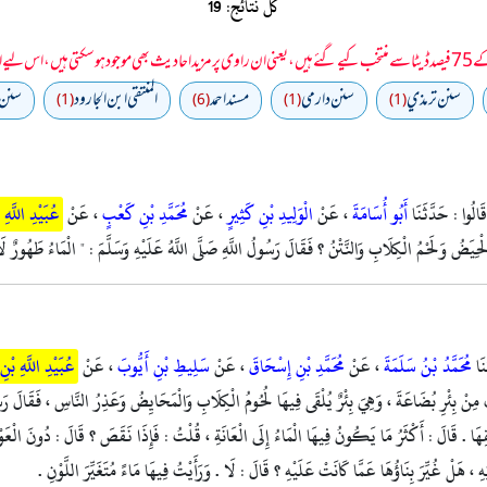
کل نتائج: 19
 سمجھا جائے۔
سنن ترمذي
سنن دارمي
مسند احمد
المنتقى ابن الجارود
سنن 
(1)
(6)
(1)
(1)
الُوا : حَدَّثَنَا
أَبُو أُسَامَةَ
، عَنْ
الْوَلِيدِ بْنِ كَثِيرٍ
، عَنْ
مُحَمَّدِ بْنِ كَعْبٍ
، عَنْ
عُبَيْدِ اللَّهِ
َا الْحِيَضُ وَلَحْمُ الْكِلَابِ وَالنَّتْنُ ؟ فَقَالَ رَسُولُ اللَّهِ صَلَّى اللَّهُ عَلَيْهِ وَسَلَّمَ : " الْمَاءُ طَهُور
نَا
مُحَمَّدُ بْنُ سَلَمَةَ
، عَنْ
مُحَمَّدِ بْنِ إِسْحَاقَ
، عَنْ
سَلِيطِ بْنِ أَيُّوبَ
، عَنْ
عُبَيْدِ اللَّهِ بْنِ
َكَ مِنْ بِئْرِ بُضَاعَةَ ، وَهِيَ بِئْرٌ يُلْقَى فِيهَا لُحُومُ الْكِلَابِ وَالْمَحَايِضُ وَعَذِرُ النَّاسِ ، فَقَالَ رَسُ
 . قَالَ : أَكْثَرُ مَا يَكُونُ فِيهَا الْمَاءُ إِلَى الْعَانَةِ ، قُلْتُ : فَإِذَا نَقَصَ ؟ قَالَ : دُونَ الْعَوْرَةِ ، ق
 ، هَلْ غُيِّرَ بِنَاؤُهَا عَمَّا كَانَتْ عَلَيْهِ ؟ قَالَ : لَا . وَرَأَيْتُ فِيهَا مَاءً مُتَغَيِّرَ اللَّوْنِ .