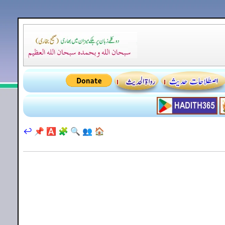
↩️
📌
🅰️
🧩
🔍
👥
🏠