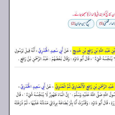
الدارقطني
صحیح ابن حبان
(2)
(5)
 بْنِ عَبْدِ اللَّهِ بْنِ رَافِعِ بْنِ خَدِيجٍ
، عَنْ
أَبِي سَعِيدٍ الْخُدْرِيِّ
، أَنَّهُ قِيلَ لِرَسُولِ
ٌ لَا يُنَجِّسُهُ شَيْءٌ " ، قَالَ أَبُو دَاوُد : وَقَالَ بَعْضُهُمْ : عَبْدُ الرَّحْمَنِ بْنُ رَافِعٍ .
 عَبْدِ الرَّحْمَنِ بْنِ رَافِعٍ الْأَنْصَارِيِّ ثُمَّ الْعَدَوِيِّ
، عَنْ
أَبِي سَعِيدٍ الْخُدْرِيِّ
،
ولُ اللَّهِ صَلَّى اللَّهُ عَلَيْهِ وَسَلَّمَ : " إِنَّ الْمَاءَ طَهُورٌ لَا يُنَجِّسُهُ شَيْءٌ " ، قَالَ
َالَ أَبُو دَاوُد : وَقَدَّرْتُ أَنَا بِئْرَ بُضَاعَةَ بِرِدَائِي مَدَدْتُهُ عَلَيْهَا ، ثُمَّ ذَرَعْتُهُ