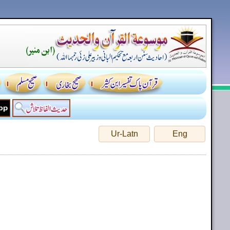
Ur-Latn
Eng