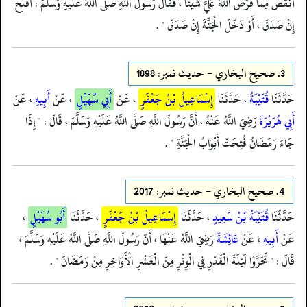
أَنْقُصُ مِمَّا فَرَضَ اللَّهُ عَلَيَّ شَيْئًا ، فَقَالَ رَسُولُ اللَّهِ صَلَّى اللَّهُ عَلَيْهِ وَسَلَّمَ : أَفْلَحَ
إِنْ صَدَقَ ، أَوْ دَخَلَ الْجَنَّةَ إِنْ صَدَقَ " .
3.
صحيح البخاري - حدیث نمبر: 1898
حَدَّثَنَا
قُتَيْبَةُ
، حَدَّثَنَا
إِسْمَاعِيلُ بْنُ جَعْفَرٍ
، عَنْ
أَبِي سُهَيْلٍ
، عَنْ
أَبِيهِ
، عَنْ
أَبِي هُرَيْرَةَ
رَضِيَ اللَّهُ عَنْهُ ، أَنَّ رَسُولَ اللَّهِ صَلَّى اللَّهُ عَلَيْهِ وَسَلَّمَ ، قَالَ : " إِذَا
جَاءَ رَمَضَانُ فُتِحَتْ أَبْوَابُ الْجَنَّةِ " .
4.
صحيح البخاري - حدیث نمبر: 2017
حَدَّثَنَا
قُتَيْبَةُ بْنُ سَعِيدٍ
، حَدَّثَنَا
إِسْمَاعِيلُ بْنُ جَعْفَرٍ
، حَدَّثَنَا
أَبُو سُهَيْلٍ
،
عَنْ
أَبِيهِ
، عَنْ
عَائِشَةَ
رَضِيَ اللَّهُ عَنْهَا ، أَنّ رَسُولَ اللَّهِ صَلَّى اللَّهُ عَلَيْهِ وَسَلَّمَ ،
قَالَ : " تَحَرَّوْا لَيْلَةَ الْقَدْرِ فِي الْوِتْرِ مِنَ الْعَشْرِ الْأَوَاخِرِ مِنْ رَمَضَانَ " .