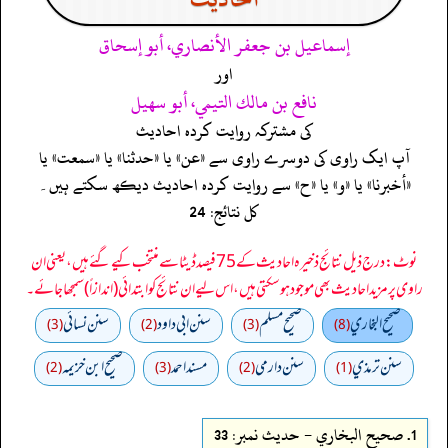
إسماعيل بن جعفر الأنصاري، أبو إسحاق
اور
نافع بن مالك التيمي، أبو سهيل
کی مشترکہ روایت کردہ احادیث
آپ ایک راوی کی دوسرے راوی سے «عن» یا «حدثنا» یا «سمعت» یا
«أخبرنا» یا «و» یا «ح» سے روایت کردہ احادیث دیکھ سکتے ہیں۔
کل نتائج: 24
نوٹ: درج ذیل نتائج ذخیرہ احادیث کے 75 فیصد ڈیٹا سے منتخب کیے گئے ہیں، یعنی ان
راوی پر مزید احادیث بھی موجود ہو سکتی ہیں، اس لیے ان نتائج کو ابتدائی (اندازاً) سمجھا جائے۔
صحيح البخاري
صحيح مسلم
سنن ابي داود
سنن نسائي
(3)
(2)
(3)
(8)
سنن ترمذي
سنن دارمي
مسند احمد
صحيح ابن خزيمه
(2)
(3)
(2)
(1)
1.
صحيح البخاري - حدیث نمبر: 33