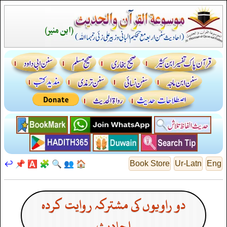
↩️
📌
🅰️
🧩
🔍
👥
🏠
Book Store
Ur-Latn
Eng
دو راویوں کی مشترکہ روایت کردہ
احادیث