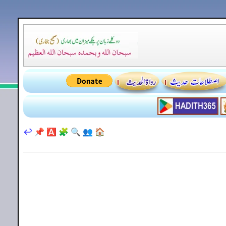
↩️
📌
🅰️
🧩
🔍
👥
🏠