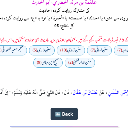
علقمة بن مرثد الحضرمي، أبو الحارث
کی مشترکہ روایت کردہ احادیث
ی سے «عن» یا «حدثنا» یا «سمعت» یا «أخبرنا» یا «و» یا «ح» سے روایت کرد
کل نتائج: 95
 سمجھا جائے۔
ماجه
سنن نسائي
سنن ترمذي
سنن دارمي
معجم صغير للطبراني
(2)
(5)
(10)
(7)
(7)
سنن الدارقطني
صحیح ابن حبان
(9)
(2)
َحْمَنِ السُّلَمِيِّ
، عَنْ
عُثْمَانَ بْنِ عَفَّانَ
، قَالَ : قَالَ النَّبِيُّ صَلَّى اللَّهُ عَلَيْهِ وَسَلَّمَ : " إِنَّ أ
Back ⬅️