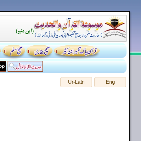
Ur-Latn
Eng