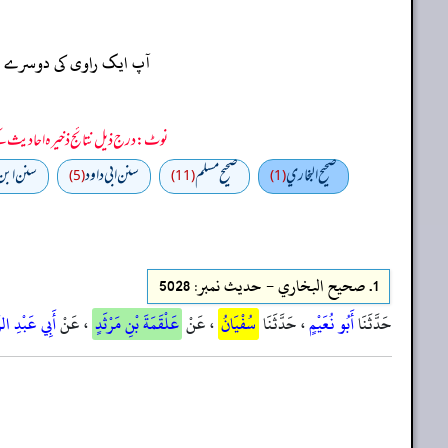
آپ ایک راوی کی دوسرے راو
نوٹ: درج ذیل نتائج ذخیرہ احادیث کے 75 فیصد ڈیٹا سے منتخب کیے گئے ہیں، یعنی ان راوی پر مزید احادیث بھی موجود ہو سکتی ہیں، اس لیے ان نتائج کو ابتدائی (اندازاً)
صحيح البخاري
صحيح مسلم
سنن ابي داود
سنن ابن 
(5)
(11)
(1)
1.
صحيح البخاري - حدیث نمبر: 5028
حَدَّثَنَا
أَبُو نُعَيْمٍ
، حَدَّثَنَا
سُفْيَانُ
، عَنْ
عَلْقَمَةَ بْنِ مَرْثَدٍ
، عَنْ
أَبِي عَبْدِ الرّ