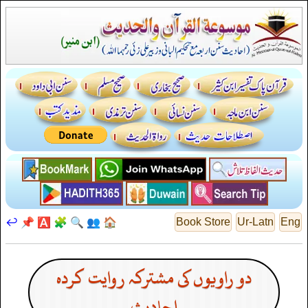
↩️
📌
🅰️
🧩
🔍
👥
🏠
Book Store
Ur-Latn
Eng
دو راویوں کی مشترکہ روایت کردہ
احادیث