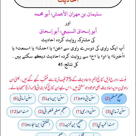
سليمان بن مهران الأعمش، أبو محمد
اور
أبو إسحاق السبيعي، أبو إسحاق
کی مشترکہ روایت کردہ احادیث
آپ ایک راوی کی دوسرے راوی سے «عن» یا «حدثنا» یا «سمعت» یا
«أخبرنا» یا «و» یا «ح» سے روایت کردہ احادیث دیکھ سکتے ہیں۔
کل نتائج: 41
نوٹ: درج ذیل نتائج ذخیرہ احادیث کے 75 فیصد ڈیٹا سے منتخب کیے گئے ہیں، یعنی ان
راوی پر مزید احادیث بھی موجود ہو سکتی ہیں، اس لیے ان نتائج کو ابتدائی (اندازاً) سمجھا جائے۔
صحيح مسلم
سنن ابي داود
سنن ابن ماجه
سنن نسائي
(6)
(5)
(1)
(2)
سنن ترمذي
سنن دارمي
معجم صغير للطبراني
مسند احمد
(12)
(2)
(1)
(3)
مسند الحميدي
صحيح ابن خزيمه
المنتقى ابن الجارود
(1)
(1)
(1)