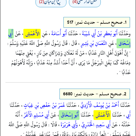
سنن الدارقطني
صحیح ابن حبان
(2)
(4)
1.
صحيح مسلم - حدیث نمبر: 517
وحَدَّثَنَا
أَبُو بَكْرِ بْنُ أَبِي شَيْبَةَ
، حَدَّثَنَا
أَبُو أُسَامَةَ
، عَنِ
الأَعْمَشِ
، عَنْ
أَبِي
إِسْحَاق
، عَنِ
النُّعْمَانِ بْنِ بَشِيرٍ
، قَالَ : قَالَ رَسُولُ اللَّهِ صَلَّى اللَّهُ عَلَيْهِ وَسَلَّمَ :
" إِنَّ أَهْوَنَ أَهْلِ النَّارِ عَذَابًا ، مَنْ لَهُ نَعْلَانِ وَشِرَاكَانِ مِنَ نَارٍ ، يَغْلِي مِنْهُمَا
دِمَاغُهُ كَمَا يَغْلِ الْمِرْجَلُ مَا يَرَى ، أَنَّ أَحَدًا أَشَدُّ مِنْهُ عَذَابًا ، وَإِنَّهُ لَأَهْوَنُهُمْ
عَذَابًا " .
2.
صحيح مسلم - حدیث نمبر: 6680
حَدَّثَنَا
أَحْمَدُ بْنُ يُوسُفَ الْأَزْدِيُّ
، حَدَّثَنَا
عُمَرُ بْنُ حَفْصِ بْنِ غِيَاثٍ
، حَدَّثَنَا
أَبِي
، حَدَّثَنَا
الْأَعْمَشُ
، حَدَّثَنَا
أَبُو إِسْحَاقَ
، عَنْ
أَبِي مُسْلِمٍ الْأَغَرِّ
، أَنَّهُ
حَدَّثَهُ ، عَنْ
أَبِي سَعِيدٍ الْخُدْرِيِّ
،
وَأَبِي هُرَيْرَةَ
، قَالَا : قَالَ رَسُولُ اللَّهِ صَلَّى اللَّهُ
عَلَيْهِ وَسَلَّمَ : " الْعِزُّ إِزَارُهُ ، وَالْكِبْرِيَاءُ رِدَاؤُهُ ، فَمَنْ يُنَازِعُنِي عَذَّبْتُهُ " .