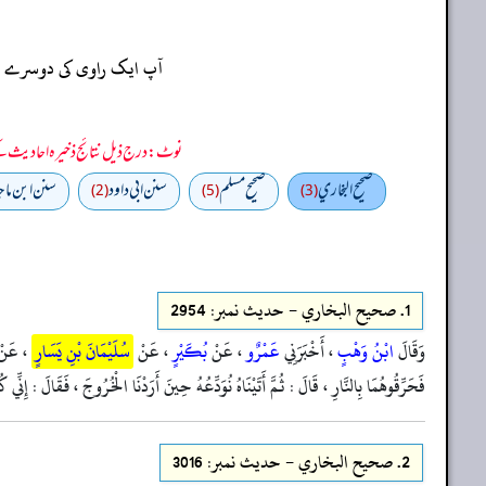
آپ ایک راوی کی دوسرے راو
نوٹ: درج ذیل نتائج ذخیرہ احادیث کے 75 فیصد ڈیٹا سے منتخب کیے گئے ہیں، یعنی ان راوی پر مزید احادیث بھی موجود ہو سکتی ہیں، اس لیے ان نتائج کو ابتدائی (اندازاً)
صحيح البخاري
صحيح مسلم
سنن ابي داود
سنن ابن ماج
(2)
(5)
(3)
1.
صحيح البخاري - حدیث نمبر: 2954
وَقَالَ
ابْنُ وَهْبٍ
، أَخْبَرَنِي
عَمْرٌو
، عَنْ
بُكَيْرٍ
، عَنْ
سُلَيْمَانَ بْنِ يَسَارٍ
، عَن
فَحَرِّقُوهُمَا بِالنَّارِ ، قَالَ : ثُمَّ أَتَيْنَاهُ نُوَدِّعُهُ حِينَ أَرَدْنَا الْخُرُوجَ ، فَقَالَ : إِنِّي كُ
2.
صحيح البخاري - حدیث نمبر: 3016