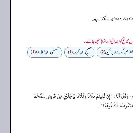
ہ احادیث دیکھ سکتے ہیں۔
 امام مالك رواية يحييٰ
صحيح ابن خزيمه
المنتقى ابن الجارود
(1)
(1)
(2)
ٍ ، وَقَالَ لَنَا : " إِنْ لَقِيتُمْ فُلَانًا وَفُلَانًا لِرَجُلَيْنِ مِنْ قُرَيْشٍ سَمَّاهُمَا
خَذْتُمُوهُمَا فَاقْتُلُوهُمَا " .