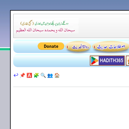
↩️
📌
🅰️
🧩
🔍
👥
🏠