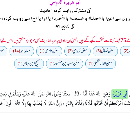
أبو هريرة الدوسي
کی مشترکہ روایت کردہ احادیث
ی سے «عن» یا «حدثنا» یا «سمعت» یا «أخبرنا» یا «و» یا «ح» سے روایت کرد
کل نتائج: 41
 سمجھا جائے۔
ه
سنن نسائي
سنن ترمذي
سنن دارمي
مسند احمد
موطا
(14)
(1)
(2)
(5)
(2)
سنن الدارقطني
سنن سعید بن منصور
صحیح ابن حبان
(1)
(1)
(1)
ْ
أَبِي هُرَيْرَةَ
رَضِيَ اللَّهُ عَنْهُ أَنَّهُ ، قَالَ : بَعَثَنَا رَسُولُ اللَّهِ صَلَّى اللَّهُ عَلَيْهِ وَسَلَّمَ فِي بَعْث
نْتُ أَمَرْتُكُمْ أَنْ تُحَرِّقُوا فُلَانًا وَفُلَانًا بِالنَّارِ ، وَإِنَّ النَّارَ لَا يُعَذِّبُ بِهَا إِلَّا اللَّهُ ، فَإِنْ أَ