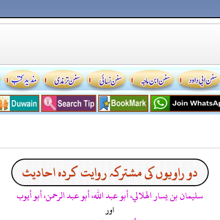
دو راویوں کی مشترکہ روایت کردہ احادیث
سليمان بن يسار الهلالي، أبو عبد الله، أبو عبد الرحمن، أبو أيوب
اور