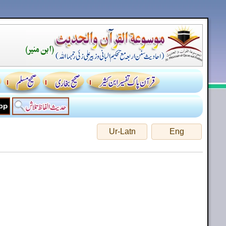
Ur-Latn
Eng