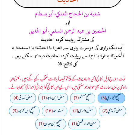
شعبة بن الحجاج العتكي، أبو بسطام
اور
الحصين بن عبد الرحمن السلمي، أبو الهذيل
کی مشترکہ روایت کردہ احادیث
آپ ایک راوی کی دوسرے راوی سے «عن» یا «حدثنا» یا «سمعت» یا
«أخبرنا» یا «و» یا «ح» سے روایت کردہ احادیث دیکھ سکتے ہیں۔
کل نتائج: 38
نوٹ: درج ذیل نتائج ذخیرہ احادیث کے 75 فیصد ڈیٹا سے منتخب کیے گئے ہیں، یعنی ان
راوی پر مزید احادیث بھی موجود ہو سکتی ہیں، اس لیے ان نتائج کو ابتدائی (اندازاً) سمجھا جائے۔
صحيح البخاري
صحيح مسلم
سنن ابن ماجه
سنن نسائي
(4)
(1)
(3)
(5)
سنن ترمذي
سنن دارمي
مسند احمد
صحيح ابن خزيمه
(3)
(16)
(2)
(2)
سنن الدارقطني
صحیح ابن حبان
(1)
(1)