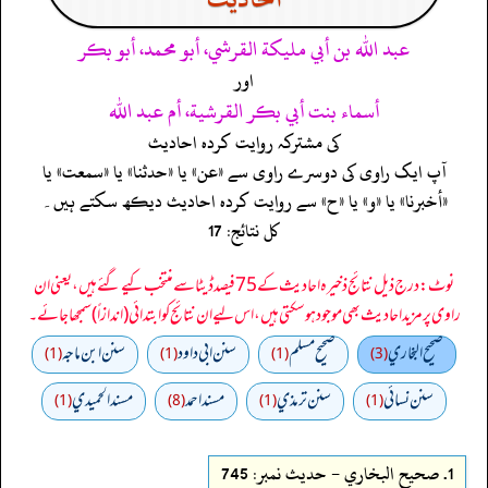
عبد الله بن أبي مليكة القرشي، أبو محمد، أبو بكر
اور
أسماء بنت أبي بكر القرشية، أم عبد الله
کی مشترکہ روایت کردہ احادیث
آپ ایک راوی کی دوسرے راوی سے «عن» یا «حدثنا» یا «سمعت» یا
«أخبرنا» یا «و» یا «ح» سے روایت کردہ احادیث دیکھ سکتے ہیں۔
کل نتائج: 17
نوٹ: درج ذیل نتائج ذخیرہ احادیث کے 75 فیصد ڈیٹا سے منتخب کیے گئے ہیں، یعنی ان
راوی پر مزید احادیث بھی موجود ہو سکتی ہیں، اس لیے ان نتائج کو ابتدائی (اندازاً) سمجھا جائے۔
صحيح البخاري
صحيح مسلم
سنن ابي داود
سنن ابن ماجه
(1)
(1)
(1)
(3)
سنن نسائي
سنن ترمذي
مسند احمد
مسند الحميدي
(1)
(8)
(1)
(1)
1.
صحيح البخاري - حدیث نمبر: 745