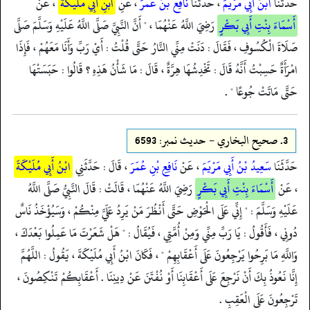
حَدَّثَنَا
ابْنُ أَبِي مَرْيَمَ
، حَدَّثَنَا
نَافِعُ بْنُ عُمَرَ
، عَنِ
ابْنِ أَبِي مُلَيْكَةَ
، عَنْ
أَسْمَاءَ بِنْتِ أَبِي بَكْرٍ
رَضِيَ اللَّهُ عَنْهُمَا ، " أَنَّ النَّبِيَّ صَلَّى اللَّهُ عَلَيْهِ وَسَلَّمَ صَلَّى
صَلَاةَ الْكُسُوفِ ، فَقَالَ : دَنَتْ مِنِّي النَّارُ حَتَّى قُلْتُ : أَيْ رَبِّ وَأَنَا مَعَهُمْ ، فَإِذَا
امْرَأَةٌ حَسِبْتُ أَنَّهُ قَالَ : تَخْدِشُهَا هِرَّةٌ ، قَالَ : مَا شَأْنُ هَذِهِ ؟ قَالُوا : حَبَسَتْهَا
حَتَّى مَاتَتْ جُوعًا " .
3.
صحيح البخاري - حدیث نمبر: 6593
حَدَّثَنَا
سَعِيدُ بْنُ أَبِي مَرْيَمَ
، عَنْ
نَافِعِ بْنِ عُمَرَ
، قَالَ : حَدَّثَنِي
ابْنُ أَبِي مُلَيْكَةَ
، عَنْ
أَسْمَاءَ بِنْتِ أَبِي بَكْرٍ
رَضِيَ اللَّهُ عَنْهُمَا ، قَالَتْ : قَالَ النَّبِيُّ صَلَّى اللَّهُ
عَلَيْهِ وَسَلَّمَ : " إِنِّي عَلَى الْحَوْضِ حَتَّى أَنْظُرَ مَنْ يَرِدُ عَلَيَّ مِنْكُمْ ، وَسَيُؤْخَذُ نَاسٌ
دُونِي ، فَأَقُولُ : يَا رَبِّ مِنِّي وَمِنْ أُمَّتِي ، فَيُقَالُ : " هَلْ شَعَرْتَ مَا عَمِلُوا بَعْدَكَ ،
وَاللَّهِ مَا بَرِحُوا يَرْجِعُونَ عَلَى أَعْقَابِهِمْ " ، فَكَانَ ابْنُ أَبِي مُلَيْكَةَ ، يَقُولُ : اللَّهُمَّ
إِنَّا نَعُوذُ بِكَ أَنْ نَرْجِعَ عَلَى أَعْقَابِنَا أَوْ نُفْتَنَ عَنْ دِينِنَا . أَعْقَابِكُمْ تَنْكِصُونَ ،
تَرْجِعُونَ عَلَى الْعَقِبِ .