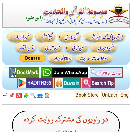
↩️
📌
🅰️
🧩
🔍
👥
🏠
Book Store
Ur-Latn
Eng
دو راویوں کی مشترکہ روایت کردہ
احادیث