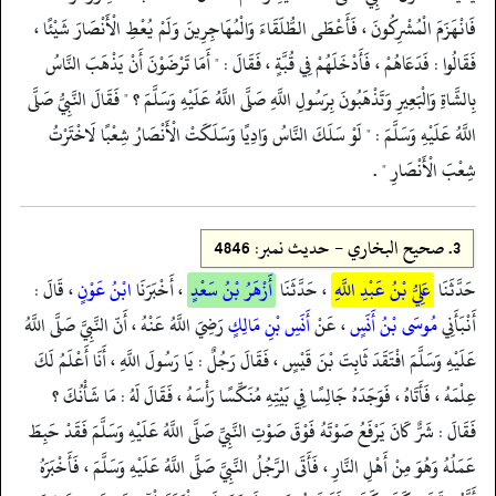
فَانْهَزَمَ الْمُشْرِكُونَ ، فَأَعْطَى الطُّلَقَاءَ وَالْمُهَاجِرِينَ وَلَمْ يُعْطِ الْأَنْصَارَ شَيْئًا ،
فَقَالُوا : فَدَعَاهُمْ ، فَأَدْخَلَهُمْ فِي قُبَّةٍ ، فَقَالَ : " أَمَا تَرْضَوْنَ أَنْ يَذْهَبَ النَّاسُ
بِالشَّاةِ وَالْبَعِيرِ وَتَذْهَبُونَ بِرَسُولِ اللَّهِ صَلَّى اللَّهُ عَلَيْهِ وَسَلَّمَ ؟ " فَقَالَ النَّبِيُّ صَلَّى
اللَّهُ عَلَيْهِ وَسَلَّمَ : " لَوْ سَلَكَ النَّاسُ وَادِيًا وَسَلَكَتْ الْأَنْصَارُ شِعْبًا لَاخْتَرْتُ
شِعْبَ الْأَنْصَارِ " .
3.
صحيح البخاري - حدیث نمبر: 4846
حَدَّثَنَا
عَلِيُّ بْنُ عَبْدِ اللَّهِ
، حَدَّثَنَا
أَزْهَرُ بْنُ سَعْدٍ
، أَخْبَرَنَا
ابْنُ عَوْنٍ
، قَالَ :
أَنْبَأَنِي
مُوسَى بْنُ أَنَسٍ
، عَنْ
أَنَسِ بْنِ مَالِكٍ
رَضِيَ اللَّهُ عَنْهُ ، أَنّ النَّبِيَّ صَلَّى اللَّهُ
عَلَيْهِ وَسَلَّمَ افْتَقَدَ ثَابِتَ بْنَ قَيْسٍ ، فَقَالَ رَجُلٌ : يَا رَسُولَ اللَّهِ ، أَنَا أَعْلَمُ لَكَ
عِلْمَهُ ، فَأَتَاهُ ، فَوَجَدَهُ جَالِسًا فِي بَيْتِهِ مُنَكِّسًا رَأْسَهُ ، فَقَالَ لَهُ : مَا شَأْنُكَ ؟
فَقَالَ : شَرٌّ كَانَ يَرْفَعُ صَوْتَهُ فَوْقَ صَوْتِ النَّبِيِّ صَلَّى اللَّهُ عَلَيْهِ وَسَلَّمَ فَقَدْ حَبِطَ
عَمَلُهُ وَهُوَ مِنْ أَهْلِ النَّارِ ، فَأَتَى الرَّجُلُ النَّبِيَّ صَلَّى اللَّهُ عَلَيْهِ وَسَلَّمَ ، فَأَخْبَرَهُ