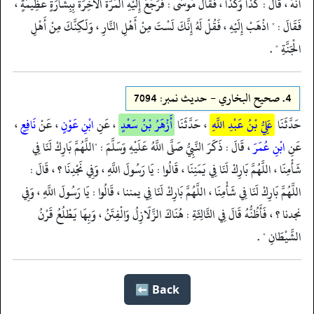
أَنَّهُ ، قَالَ : كَذَا وَكَذَا ، فَقَالَ مُوسَى : فَرَجَعَ إِلَيْهِ الْمَرَّةَ الْآخِرَةَ بِبِشَارَةٍ عَظِيمَةٍ ،
فَقَالَ : " اذْهَبْ إِلَيْهِ ، فَقُلْ لَهُ إِنَّكَ لَسْتَ مِنْ أَهْلِ النَّارِ ، وَلَكِنَّكَ مِنْ أَهْلِ
الْجَنَّةِ " .
4.
صحيح البخاري - حدیث نمبر: 7094
حَدَّثَنَا
عَلِيُّ بْنُ عَبْدِ اللَّهِ
، حَدَّثَنَا
أَزْهَرُ بْنُ سَعْدٍ
، عَنِ
ابْنِ عَوْنٍ
، عَنْ
نَافِعٍ
،
عَنِ
ابْنِ عُمَرَ
، قَالَ : ذَكَرَ النَّبِيُّ صَلَّى اللَّهُ عَلَيْهِ وَسَلَّمَ : "اللَّهُمَّ بَارِكْ لَنَا فِي
شَأْمِنَا ، اللَّهُمَّ بَارِكْ لَنَا فِي يَمَنِنَا ، قَالُوا : يَا رَسُولَ اللَّهِ ، وَفِي نَجْدِنَا ؟ ، قَالَ :
اللَّهُمَّ بَارِكْ لَنَا فِي شَأْمِنَا ، اللَّهُمَّ بَارِكْ لَنَا فِي يمننا ، قَالُوا : يَا رَسُولَ اللَّهِ ، وَفِي
نجدنا ؟ ، فَأَظُنُّهُ قَالَ فِي الثَّالِثَةِ : هُنَاكَ الزَّلَازِلُ وَالْفِتَنُ ، وَبِهَا يَطْلُعُ قَرْنُ
الشَّيْطَانِ " .
Back ⬅️