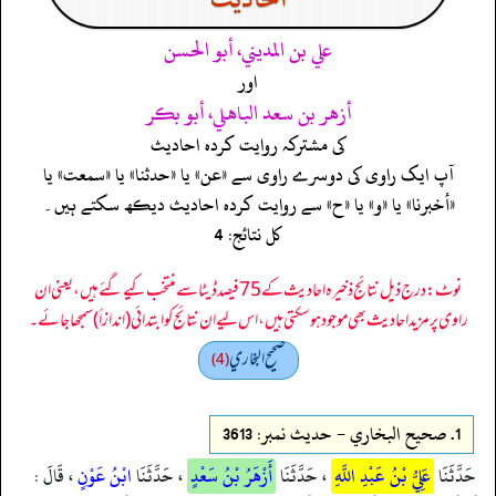
علي بن المديني، أبو الحسن
اور
أزهر بن سعد الباهلي، أبو بكر
کی مشترکہ روایت کردہ احادیث
آپ ایک راوی کی دوسرے راوی سے «عن» یا «حدثنا» یا «سمعت» یا
«أخبرنا» یا «و» یا «ح» سے روایت کردہ احادیث دیکھ سکتے ہیں۔
کل نتائج: 4
نوٹ: درج ذیل نتائج ذخیرہ احادیث کے 75 فیصد ڈیٹا سے منتخب کیے گئے ہیں، یعنی ان
راوی پر مزید احادیث بھی موجود ہو سکتی ہیں، اس لیے ان نتائج کو ابتدائی (اندازاً) سمجھا جائے۔
صحيح البخاري
(4)
1.
صحيح البخاري - حدیث نمبر: 3613
حَدَّثَنَا
عَلِيُّ بْنُ عَبْدِ اللَّهِ
، حَدَّثَنَا
أَزْهَرُ بْنُ سَعْدٍ
، حَدَّثَنَا
ابْنُ عَوْنٍ
، قَالَ :