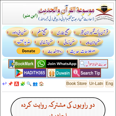
↩️
📌
🅰️
🧩
🔍
👥
🏠
Book Store
Ur-Latn
Eng
دو راویوں کی مشترکہ روایت کردہ
احادیث