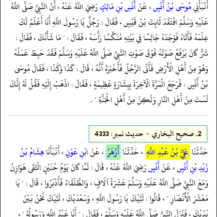
أَنْبَأَنِي
مُوسَى بْنُ أَنَسٍ
، عَنْ
أَنَسِ بْنِ مَالِكٍ
رَضِيَ اللَّهُ عَنْهُ ، أَنّ النَّبِيَّ صَلَّى اللَّهُ
عَلَيْهِ وَسَلَّمَ افْتَقَدَ ثَابِتَ بْنَ قَيْسٍ ، فَقَالَ : رَجُلٌ يَا رَسُولَ اللَّهِ أَنَا أَعْلَمُ لَكَ
عِلْمَهُ فَأَتَاهُ فَوَجَدَهُ جَالِسًا فِي بَيْتِهِ مُنَكِّسًا رَأْسَهُ ، فَقَالَ : " مَا شَأْنُكَ ، فَقَالَ :
شَرٌّ كَانَ يَرْفَعُ صَوْتَهُ فَوْقَ صَوْتِ النَّبِيِّ صَلَّى اللَّهُ عَلَيْهِ وَسَلَّمَ فَقَدْ حَبِطَ عَمَلُهُ
وَهُوَ مِنْ أَهْلِ الْأَرْضِ فَأَتَى الرَّجُلُ فَأَخْبَرَهُ أَنَّهُ ، قَالَ : كَذَا وَكَذَا ، فَقَالَ مُوسَى
بْنُ أَنَسٍ : فَرَجَعَ الْمَرَّةَ الْآخِرَةَ بِبِشَارَةٍ عَظِيمَةٍ ، فَقَالَ : اذْهَبْ إِلَيْهِ فَقُلْ لَهُ إِنَّكَ
لَسْتَ مِنْ أَهْلِ النَّارِ وَلَكِنْ مِنْ أَهْلِ الْجَنَّةِ " .
2.
صحيح البخاري - حدیث نمبر: 4333
حَدَّثَنَا
عَلِيُّ بْنُ عَبْدِ اللَّهِ
، حَدَّثَنَا
أَزْهَرُ
، عَنْ
ابْنِ عَوْنٍ
، أَنْبَأَنَا
هِشَامُ بْنُ
زَيْدِ بْنِ أَنَسٍ
، عَنْ
أَنَسٍ
رَضِيَ اللَّهُ عَنْهُ ، قَالَ : لَمَّا كَانَ يَوْمُ حُنَيْنٍ الْتَقَى هَوَازِنُ
وَمَعَ النَّبِيِّ صَلَّى اللَّهُ عَلَيْهِ وَسَلَّمَ عَشَرَةُ آلَافٍ ، وَالطُّلَقَاءُ فَأَدْبَرُوا ، قَالَ : " يَا
مَعْشَرَ الْأَنْصَارِ " ، قَالُوا : لَبَّيْكَ يَا رَسُولَ اللَّهِ ، وَسَعْدَيْكَ ، لَبَّيْكَ نَحْنُ بَيْنَ
يَدَيْكَ ، فَنَزَلَ النَّبِيُّ صَلَّى اللَّهُ عَلَيْهِ وَسَلَّمَ ، فَقَالَ : " أَنَا عَبْدُ اللَّهِ وَرَسُولُهُ " ،