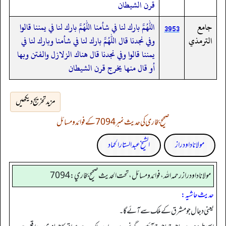
قرن الشيطان
جامع
اللهم بارك لنا في شأمنا اللهم بارك لنا في يمننا قالوا
3953
الترمذي
وفي نجدنا قال اللهم بارك لنا في شأمنا وبارك لنا في
يمننا قالوا وفي نجدنا قال هناك الزلازل والفتن وبها
أو قال منها يخرج قرن الشيطان
مزید تخریج دیکھیں
صحیح بخاری کی حدیث نمبر 7094 کے فوائد و مسائل
مولانا داود راز
الشیخ عبدالستار الحماد
مولانا داود راز رحمه الله، فوائد و مسائل، تحت الحديث صحيح بخاري: 7094
حدیث حاشیہ:
یعنی دجال جو مشرق کے ملک سے آئے گا۔