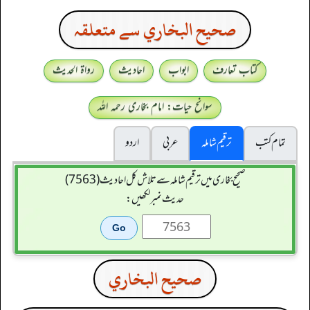
صحيح البخاري سے متعلقہ
کتاب تعارف
ابواب
احادیث
رواۃ الحدیث
سوانح حیات: امام بخاری رحمہ اللہ
تمام کتب
ترقیم شاملہ
عربی
اردو
صحیح بخاری میں ترقیم شاملہ سے تلاش کل احادیث (7563)
حدیث نمبر لکھیں:
صحيح البخاري