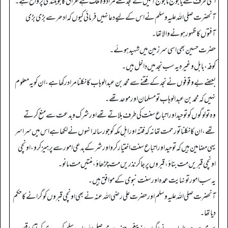
اسی طرف سے یاجوج ماجوج آئیں گے نجد سے مراد وہ ملک ہے عراق کا جو بلندی پر واقع ہے۔
آنحضرت صلی اللہ علیہ وسلم نے اس کے لیے دعا نہیں فرمائی کیوں کہ ادھر سے بڑی بڑی
آفتوں کا ظہور ہونے والا تھا۔
حضرت حسین بھی اسی سرزمین میں شہید ہوئے۔
کوفہ، بابل وغیرہ یہ سب نجد میں داخل ہیں۔
بعضے بے وقوفوں نے نجد کے فتنے سے محمد بن عبدالوہاب کا نکلنا مراد رکھا ہے، ان کو یہ معلوم
نہیں کہ محمد بن عبدالوہاب تو مسلمان اور موحد تھے۔
وہ تو لوگوں کو توحید اور اتباع سنت کی طرف بلاتے تھے اور شرک و بدعت سے منع کرتے
تھے، ان کا نکلنا تو رحمت تھا نہ کہ فتنہ اور اہل مکہ کو جو رسالہ انہوں نے لکھا ہے اس میں سراسر
یہی مضامین ہیں کہ توحید اور اتباع سنت اختیار کرو اور شر کے بدعی امور سے پرہیز کرو، اونچی
اونچی قبریں مت بناؤ، قبروں پر جا کر نذریں مت چڑھاؤ، منتیں مت مانو۔
یہ سب امور تو نہایت عمدہ اور سنت نبوی کے موافق ہیں۔
آنحضرت صلی اللہ علیہ وسلم اور حضرت علی رضی اللہ عنہ نے بھی اونچی قبروں کو گرانے کا حکم
دیا تھا۔