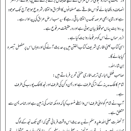
درحقیقت یہ اشار ہ نبوی ارض عراق کے لیے تھا جہاں بڑے بڑے فتنے پیدا ہوئے اگر بنظر
انصاف دیکھا جائے تو اس علاقے سے مسلمانوں کا افتراق وانتشار شروع ہوا جو آج تک موجود
ہے اور شاید ابھی عرصہ تک یہ انتشار باقی رہے گا، یہ سب ارض عراق کی پیداوار ہے۔
یہ روایت یہاں موقوفاً بیان ہوئی ہے اور درحقیقت مرفوع ہے۔
ازہر سماں نے اس کو مرفوعا ً روایت کیا ہے۔
اسی کتاب یعنی بخاری شریف کتاب الفتن میں یہ حدیث آئے گی اور وہاں اس پر مفصل تبصرہ
کیا جائے گا۔
إن شاءاللہ۔
صاحب فضل الباری ترجمہ بخاری حنفی تحریر فرماتے ہیں:
شام کا ملک مدینہ کے اتر کی طرف ہے اور یمن دکن کی طرف اورنجد کا ملک پورب کی طرف
ہے۔
آپ نے شام کو اپنی طرف اس واسطے منسوب کیا کہ وہ مکہ تہامہ کی زمین ہے اور تہامہ یمن سے
متعلق ہے۔
آنحضرت صلی اللہ علیہ وسلم نے یہ حدیث اس وقت فرمائی تھی کہ ابھی تک نجد کے لوگ