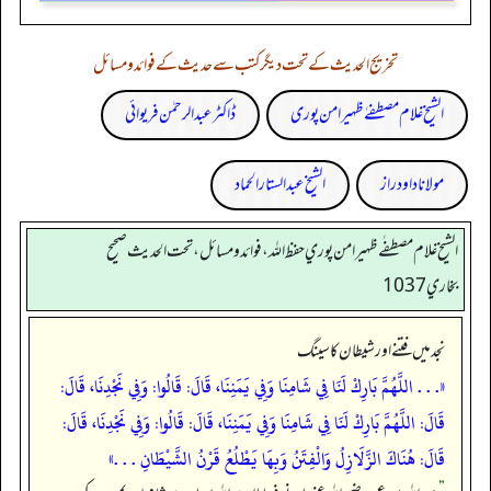
تخریج الحدیث کے تحت دیگر کتب سے حدیث کے فوائد و مسائل
الشیخ غلام مصطفےٰ ظہیر امن پوری
ڈاکٹر عبدالرحمٰن فریوائی
مولانا داود راز
الشیخ عبدالستار الحماد
الشيخ غلام مصطفٰے ظهير امن پوري حفظ الله، فوائد و مسائل، تحت الحديث صحيح
بخاري 1037
نجد میں فتنے اور شیطان کا سینگ
«. . . اللَّهُمَّ بَارِكْ لَنَا فِي شَامِنَا وَفِي يَمَنِنَا، قَالَ: قَالُوا: وَفِي نَجْدِنَا، قَالَ:
قَالَ: اللَّهُمَّ بَارِكْ لَنَا فِي شَامِنَا وَفِي يَمَنِنَا، قَالَ: قَالُوا: وَفِي نَجْدِنَا، قَالَ:
قَالَ: هُنَاكَ الزَّلَازِلُ وَالْفِتَنُ وَبِهَا يَطْلُعُ قَرْنُ الشَّيْطَانِ . . .»