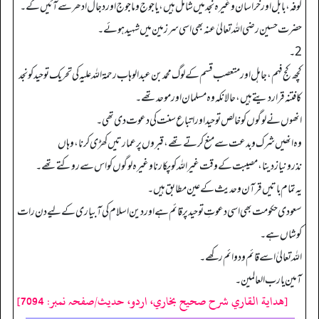
کوفہ، بابل اور خراسان وغیرہ نجد میں شامل ہیں، یاجوج وماجوج اور دجال ادھر سے آئیں گے۔
حضرت حسین رضی اللہ تعالیٰ عنہ بھی اسی سرزمین میں شہید ہوئے۔
2۔
کچھ کج فہم، جاہل اور متعصب قسم کے لوگ محمد بن عبدالوہاب رحمۃ اللہ علیہ کی تحریک توحید کو نجد
کا فتنہ قرار دیتے ہیں، حالانکہ وہ مسلمان اور موحد تھے۔
انھوں نے لوگوں کو خالص توحید اور اتباع سنت کی دعوت دی تھی۔
وہ انھیں شرک وبدعت سے منع کرتے تھے، قبروں پر عمارتیں کھڑی کرنا، وہاں
نذرونیازدینا، مصیبت کے وقت غیر اللہ کو پکارنا وغیرہ لوگوں کو اس سے روکتے تھے۔
یہ تمام باتیں قرآن وحدیث کے عین مطابق ہیں۔
سعودی حکومت بھی اسی دعوتِ توحید پر قائم ہے اور دین اسلام کی آبیاری کے لیے دن رات
کوشاں ہے۔
اللہ تعالیٰ اسے قائم ودوائم رکھے۔
آمین یارب العالمین۔
[هداية القاري شرح صحيح بخاري، اردو، حدیث/صفحہ نمبر: 7094]