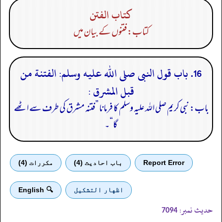
كتاب الفتن
کتاب: فتنوں کے بیان میں
16. باب قول النبى صلى الله عليه وسلم: الفتنة من
قبل المشرق :
باب: نبی کریم صلی اللہ علیہ وسلم کا فرمانا ”فتنہ مشرق کی طرف سے اٹھے
گا“۔
Report Error
باب احادیث (4)
مكررات (4)
اظهار التشكيل
🔍 English
حدیث نمبر:
7094