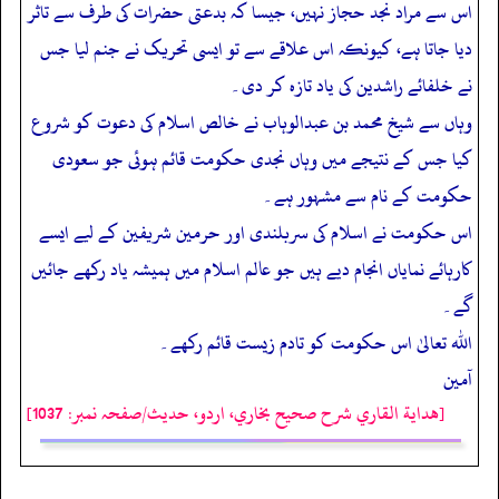
اس سے مراد نجد حجاز نہیں، جیسا کہ بدعتی حضرات کی طرف سے تاثر
دیا جاتا ہے، کیونکہ اس علاقے سے تو ایسی تحریک نے جنم لیا جس
نے خلفائے راشدین کی یاد تازہ کر دی۔
وہاں سے شیخ محمد بن عبدالوہاب نے خالص اسلام کی دعوت کو شروع
کیا جس کے نتیجے میں وہاں نجدی حکومت قائم ہوئی جو سعودی
حکومت کے نام سے مشہور ہے۔
اس حکومت نے اسلام کی سربلندی اور حرمین شریفین کے لیے ایسے
کارہائے نمایاں انجام دیے ہیں جو عالم اسلام میں ہمیشہ یاد رکھے جائیں
گے۔
اللہ تعالیٰ اس حکومت کو تادم زیست قائم رکھے۔
آمین
[هداية القاري شرح صحيح بخاري، اردو، حدیث/صفحہ نمبر: 1037]