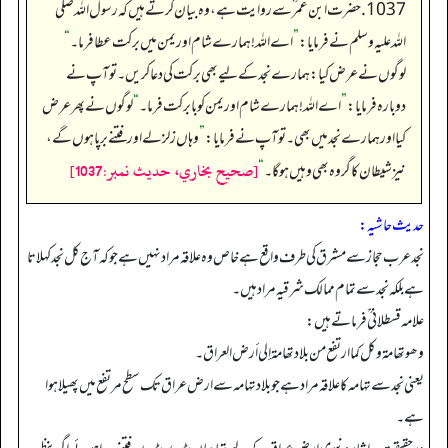
1037. حضرت ابن عمر ؓ سے روایت ہے، وہ بیان کرتے ہیں کہ رسول اللہ صلی
اللہ علیہ وسلم نے فرمایا:
”
اے اللہ! ہمارے شام اور یمن میں برکت عطا فرما۔
“
لوگوں نے عرض کیا: ہمارے نجد کے لیے بھی برکت کی دعا کریں۔ تو آپ نے
دوبارہ فرمایا:
”
اے اللہ! ہمارے شام اور یمن کو بابرکت فرما۔
“
لوگوں نے پھر عرض
کیا اور ہمارے نجد میں بھی۔ تو آپ نے فرمایا:
”
وہاں زلزلے اور فتنے برپا ہوں گے،
[صحيح بخاري، حديث نمبر:1037]
نیز شیطان کا گروہ بھی وہیں ہو گا۔
“
حدیث حاشیہ:
نجد عرب حجاز سے مشرق کی طرف واقع ہے خاص وہ علاقہ مراد نہیں ہے جو کہ آج کل نجد کہلاتا
ہے بلکہ نجد سے تمام ممالک شرقیہ مراد ہیں۔
علامہ قسطلانی ؒ فرماتے ہیں:
وھو تھامة وکل کما ارتفع من بلاد تھامة إلی أرض العراق۔
یعنی نجد سے تہامہ کا علاقہ مراد ہے جو بلاد تہامہ سے ارض عراق تک سطح مرتفع میں پھیلا ہوا
ہے۔