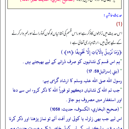
حدیث حاشیہ:
(1)
اس حدیث میں زلزلوں کا ذکر ہے اور اس قسم کی نشانیاں لوگوں کو ڈرانے اور خبردار کرنے
کے لیے ہوتی ہیں، ارشاد باری تعالیٰ ہے:
﴿وَمَا نُرْسِلُ بِالْآيَاتِ إِلَّا تَخْوِيفًا
﴿٥٩﴾
)
”
ہم اس قسم کی نشانیوں کو صرف ڈرانے کے لیے بھیجتے ہیں۔
“
(بني إسرائیل59: 17)
رسول اللہ صلی اللہ علیہ وسلم کا ارشاد گرامی ہے:
”
جب تم اللہ کی نشانیاں دیکھو تو فوراً اللہ کا ذکر کرو، اس سے دعا
اور استغفار میں مصروف ہو جاؤ۔
“
(صحیح البخاري، الکسوف، حدیث: 1058)
اس لیے جب بھی زلزلہ یا کوئی اور آفت آئے تو نماز پڑھنا اور ذکر کرنا
مشروع ہے، لیکن اس کے لیے کوئی خاص شکل و صورت حدیث میں