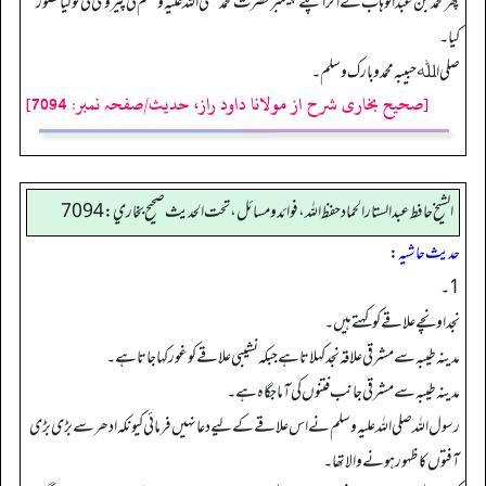
پھر محمد بن عبدالوہاب نے اگر اپنے پیغمبر حضرت محمد صلی اللہ علیہ وسلم کی پیروی کی تو کیا قصور
کیا۔
صلی اﷲ حبیبه محمد و بارك وسلم۔
[صحیح بخاری شرح از مولانا داود راز، حدیث/صفحہ نمبر: 7094]
الشيخ حافط عبدالستار الحماد حفظ الله، فوائد و مسائل، تحت الحديث صحيح بخاري:7094
حدیث حاشیہ:
1۔
نجد اونچے علاقے کو کہتے ہیں۔
مدینہ طیبہ سے مشرقی علاقہ نجد کہلاتا ہے جبکہ نشیبی علاقے کو غور کہا جاتا ہے۔
مدینہ طیبہ سے مشرقی جانب فتنوں کی آماجگاہ ہے۔
رسول اللہ صلی اللہ علیہ وسلم نے اس علاقے کے لیے دعا نہیں فرمائی کیونکہ ادھر سے بڑی بڑی
آفتوں کا ظہورہونے والا تھا۔