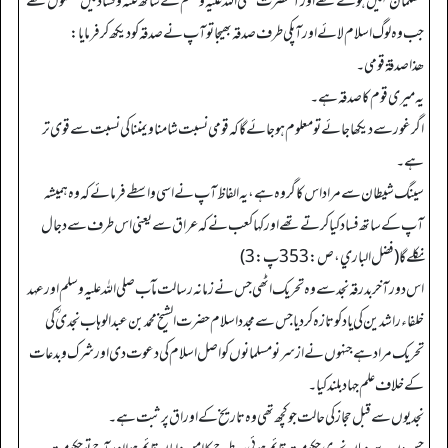
مسلمان نہیں ہوئے تھے اور آنحضرت صلی اللہ علیہ وسلم کے ساتھ فتنہ وفساد میں مشغول تھے
جب وہ لوگ اسلام لائے اور آپکی طرف صدقہ بھیجا تو آپ نے صدقہ کو دیکھ کر فرمایا:
ھذا صدقة قومي۔
یہ میری قوم کا صدقہ ہے۔
اگر غور سے دیکھا جائے تو معلوم ہو جائے گا کہ قومی نسبت شامنا و یمننا کی نسبت سے قوی تر
ہے۔
سینگ شیطان سے مراد اس کا گروہ ہے، یہ الفاظ آپ نے اسی واسطے فرمائے کہ وہ ہمیشہ
آپ کے ساتھ فساد کیا کرتے تھے اور کہا کعب نے کہ عراق سے یعنی اس طرف سے دجال
نکلے گا (فضل الباري، ص: 353پ: 3)
اس دور آخر بدرقہ نجد سے وہ تحریک اٹھی جس نے زمانہ رسالت مآب صلی اللہ علیہ وسلم اور عہد
خلفاء راشدین کی یاد کو تازہ کردیا جس سے مجدد اسلام حضرت الشیخ محمد بن عبد الوہاب نجدی ؒ کی
تحریک مراد ہے جنہوں نے ازسر نو مسلمانوں کو اصل اسلام کی دعوت دی ا ور شرک وبدعات
کے خلاف علم جہاد بلند کیا۔
نجدیوں سے قبل حجاز کی حالت جو کچھ تھی وہ تاریخ کے اوراق پر ثبت ہے۔