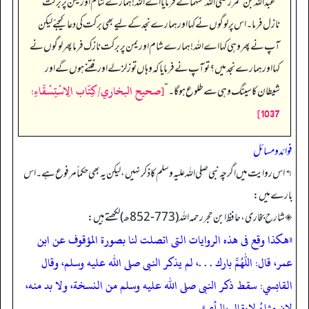
”
عبداللہ بن عمر رضی اللہ عنہما نے فرمایا اے اللہ! ہمارے شام اور یمن پر برکت
نازل فرما۔ اس پر لوگوں نے کہا اور ہمارے نجد کے لیے بھی برکت کی دعا کیجئے لیکن
آپ نے پھر وہی کہا اے اللہ! ہمارے شام اور یمن پر برکت نازک فرما پھر لوگوں نے
کہا اور ہمارے نجد میں؟ تو آپ نے فرمایا کہ وہاں تو زلزلے اور فتنے ہوں گے اور
[صحيح البخاري/كِتَاب الِاسْتِسْقَاءِ:
شیطان کا سینگ وہی سے طلوع ہو گا۔
“
1037]
فوائد و مسائل
↰ اس روایت میں اگرچہ نبی صلى اللہ علیہ وسلم کا ذکر نہیں، لیکن یہ بھی حکماً مر فوع ہے۔ اس
بارے میں:
◈ شارح بخاری، حافظ ابن حجر رحمہ اللہ (773-852 ھ) لکھتے ہیں:
«هكذا وقع فى هذه الروايات التى اتصلت لنا بصورة المؤقوف عن ابن
عمر، قال: اللهم بارك . . .، لم يذكر النبى صلى الله عليه وسلم، وقال
القابسي: سقط ذكر النبى صلى الله عليه وسلم من النسخة، ولا بد منه،
لان مثلهٔ لايقال بالرأي»