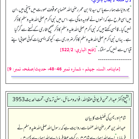
”
جو روایات ہمارے پاس سیدنا ابن عمر رضی اللہ عنہما پر موقوف صورت میں پہنچی ہیں، ان
میں اسی طرح ہے کہ انہوں نے خود یہ دعا کی ہے، اس میں نبی اکرم صلى اللہ علیہ وسلم کا ذکر
نہیں کیا۔ قابسی کہتے ہیں کہ نبی اکرم صلى اللہ علیہ وسلم کا ذکر صحیح بخاری کے نسخے سے گر گیا
ہے۔ یہاں نبی اکرم صلى اللہ علیہ وسلم کا ذکر ضروری ہے، کیونکہ ایسی بات کوئی صحابی اپنے
[فتح الباري: 522/2]
قیاس سے نہیں کہہ سکتا۔
“
------------------
[ماہنامہ السنہ جہلم ، شمارہ نمبر 46-48، حدیث/صفحہ نمبر: 9]
الشیخ ڈاکٹر عبد الرحمٰن فریوائی حفظ اللہ، فوائد و مسائل، سنن ترمذی، تحت الحديث 3953
شام اور یمن کی فضیلت کا بیان
عبداللہ بن عمر رضی الله عنہما سے روایت ہے کہ رسول اللہ صلی اللہ علیہ وسلم نے
فرمایا:
”
اے اللہ! ہمارے شام میں برکت عطا فرما، اے اللہ! ہمارے یمن میں