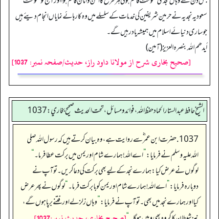
جس دن سے وہاں نجدی حکومت قائم ہوئی ہر طرح کا امن وامان قائم ہوا اورآج تو حکومت
سعودیہ نجد یہ نے حرمین شریفین کی خدمات کے سلسلے میں وہ کارہائے نمایاں انجام دیئے ہیں
جو ساری دنیائے اسلام میں ہمیشہ یاد رہیں گے۔
أیدھم اللہ بنصرہ العزیز (آمین)
[صحیح بخاری شرح از مولانا داود راز، حدیث/صفحہ نمبر: 1037]
الشيخ حافط عبدالستار الحماد حفظ الله، فوائد و مسائل، تحت الحديث صحيح بخاري:1037
1037. حضرت ابن عمر ؓ سے روایت ہے، وہ بیان کرتے ہیں کہ رسول اللہ صلی
اللہ علیہ وسلم نے فرمایا:
”
اے اللہ! ہمارے شام اور یمن میں برکت عطا فرما۔
“
لوگوں نے عرض کیا: ہمارے نجد کے لیے بھی برکت کی دعا کریں۔ تو آپ نے
دوبارہ فرمایا:
”
اے اللہ! ہمارے شام اور یمن کو بابرکت فرما۔
“
لوگوں نے پھر عرض
کیا اور ہمارے نجد میں بھی۔ تو آپ نے فرمایا:
”
وہاں زلزلے اور فتنے برپا ہوں گے،
[صحيح بخاري، حديث نمبر:1037]
نیز شیطان کا گروہ بھی وہیں ہو گا۔
“