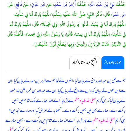
حَدَّثَنَا
عَلِيُّ بْنُ عَبْدِ اللَّهِ
، حَدَّثَنَا
أَزْهَرُ بْنُ سَعْدٍ
، عَنِ
ابْنِ عَوْنٍ
، عَنْ
نَافِعٍ
، عَنِ
ابْنِ عُمَرَ
، قَالَ: ذَكَرَ النَّبِيُّ صَلَّى اللَّهُ عَلَيْهِ وَسَلَّمَ:"اللَّهُمَّ بَارِكْ لَنَا فِي شَأْمِنَا،
اللَّهُمَّ بَارِكْ لَنَا فِي يَمَنِنَا، قَالُوا: يَا رَسُولَ اللَّهِ، وَفِي نَجْدِنَا؟، قَالَ: اللَّهُمَّ بَارِكْ لَنَا
فِي شَأْمِنَا، اللَّهُمَّ بَارِكْ لَنَا فِي يمننا، قَالُوا: يَا رَسُولَ اللَّهِ، وَفِي نجدنا؟، فَأَظُنُّهُ قَالَ
فِي الثَّالِثَةِ: هُنَاكَ الزَّلَازِلُ وَالْفِتَنُ، وَبِهَا يَطْلُعُ قَرْنُ الشَّيْطَانِ".
مولانا داود راز
الشیخ عبدالستار الحماد
ہم سے علی بن عبداللہ مدینی نے بیان کیا، انہوں نے کہا ہم سے ازہر بن سعد نے بیان کیا، ان
سے ابن عون نے بیان کیا، ان سے نافع نے بیان کیا، ان سے عبداللہ بن عمر رضی اللہ عنہما
نے بیان کیا کہ
نبی کریم
صلی اللہ علیہ وسلم
نے فرمایا
”
اے اللہ! ہمارے ملک شام میں ہمیں
برکت دے، ہمارے یمن میں ہمیں برکت دے۔
“
صحابہ نے عرض کیا اور ہمارے نجد میں؟
نبی کریم
صلی اللہ علیہ وسلم
نے پھر فرمایا
”
اے اللہ ہمارے شام میں برکت دے، ہمیں ہمارے
یمن میں برکت دے۔
“
صحابہ نے عرض کی اور ہمارے نجد میں؟ میرا گمان ہے کہ نبی کریم
صلی