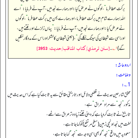
برکت عطا فرما
“
، لوگوں نے عرض کیا: اور ہمارے نجد میں، آپ نے فرمایا:
”
اے
اللہ! ہمارے شام میں برکت عطا فرما، اور ہمارے یمن میں برکت عطا فرما
“
، لوگوں
نے عرض کیا: اور ہمارے نجد میں، آپ نے فرمایا:
”
یہاں زلزلے اور فتنے ہیں،
اور اسی سے شیطان کی سینگ نکلے گی
“
، (یعنی شیطان کا لشکر اور اس کے مددگار نکلیں
[سنن ترمذي/كتاب المناقب/حدیث: 3953]
گے)
۱؎
۔
اردو حاشہ:
وضاحت:
1؎:
محقق شارحین حدیث نے قطعی دلائل اورتاریخی حقائق سے یہ ثابت کیا ہے کہ اس حدیث میں
مذکور
”
نجد
“
سے مراد
”
عراق
“
ہے،
تاریخ نے ثابت کر دیا ہے کہ دینی فتنے زیادہ تر عراق سے اٹھے،
لغت میں نجد اونچی زمین (سطح مرتفع) کو کہا جاتا ہے،
سعودیہ میں واقع
”
نجد
“
کو بھی اسی وجہ سے
”
نجد
“
کہا جاتا ہے،