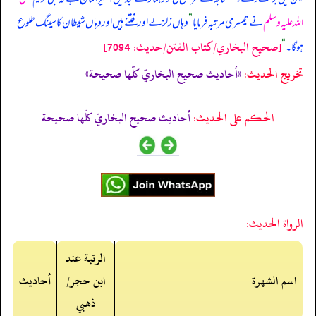
اللہ علیہ وسلم
نے تیسری مرتبہ فرمایا
”
وہاں زلزلے اور فتنے ہیں اور وہاں شیطان کا سینگ طلوع
[صحيح البخاري/كتاب الفتن/حدیث: 7094]
ہو گا۔
“
تخریج الحدیث:
«أحاديث صحيح البخاريّ كلّها صحيحة»
الحكم على الحديث:
أحاديث صحيح البخاريّ كلّها صحيحة
الرواة الحديث:
الرتبة عند
اسم الشهرة
ابن حجر/
أحاديث
ذهبي