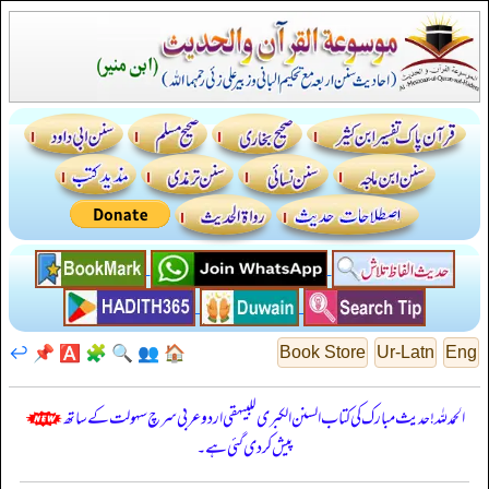
↩️
📌
🅰️
🧩
🔍
👥
🏠
Book Store
Ur-Latn
Eng
الحمدللہ! حدیث مبارک کی کتاب السنن الكبرى للبيهقي اردو عربی سرچ سہولت کے ساتھ
پیش کر دی گئی ہے۔