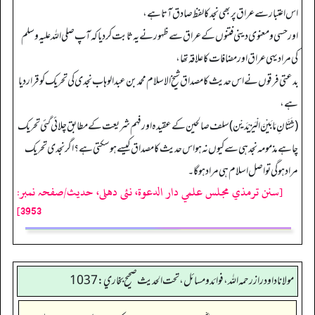
اس اعتبار سے عراق پر بھی نجد کا لفظ صادق آتا ہے،
اور حسی ومعنوی دینی فتنوں کے عراق سے ظہورنے یہ ثابت کر دیا کہ آپ صلی اللہ علیہ وسلم
کی مراد یہی عراق اورمضافات کا علاقہ تھا،
بدعتی فرقوں نے اس حدیث کا مصداق شیخ الاسلام محمد بن عبدالوہاب نجدی کی تحریک کو قرار دیا
ہے،
(شَتَّانِ مَابَیْنَ الْیَزِیْدَیْن) سلف صالحین کے عقیدہ اور فہم شریعت کے مطابق چلائی گئی تحریک
چاہے مذمومہ نجد ہی سے کیوں نہ ہو اس حدیث کا مصداق کیسے ہو سکتی ہے؟ اگرنجدی تحریک
مراد ہو گی تو اصل اسلام ہی مراد ہو گا۔
[سنن ترمذي مجلس علمي دار الدعوة، نئى دهلى، حدیث/صفحہ نمبر:
3953]
مولانا داود راز رحمه الله، فوائد و مسائل، تحت الحديث صحيح بخاري: 1037