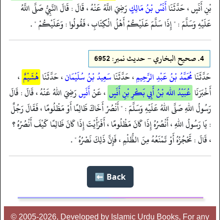
بْنِ أَنَسٍ ، حَدَّثَنَا
أَنَسُ بْنُ مَالِكٍ
رَضِيَ اللَّهُ عَنْهُ ، قَالَ : قَالَ النَّبِيُّ صَلَّى اللَّهُ
عَلَيْهِ وَسَلَّمَ : " إِذَا سَلَّمَ عَلَيْكُمْ أَهْلُ الْكِتَابِ ، فَقُولُوا : وَعَلَيْكُمْ " .
4.
صحيح البخاري - حدیث نمبر: 6952
حَدَّثَنَا
مُحَمَّدُ بْنُ عَبْدِ الرَّحِيمِ
، حَدَّثَنَا
سَعِيدُ بْنُ سُلَيْمَان
، حَدَّثَنَا
هُشَيْمٌ
،
أَخْبَرَنَا
عُبَيْدُ الله بْنُ أَبِي بَكْرِ بْنِ أَنَسٍ
، عَنْ
أَنَسٍ
رَضِيَ اللهُ عَنْهُ ، قَالَ : قَالَ
رَسُولُ اللهِ صَلَّى اللهُ عَلَيْهِ وَسَلَّمَ : " أَنْصُرْ أَخَاكَ ظَالِمًا أَوْ مَظْلُومًا ، فَقَالَ رَجُلٌ
: يَا رَسُولُ اللهِ ، أَنْصُرُهُ إِذَا كَانَ مَظْلُومًا ، أَفَرَأَيْتَ إِذَا كَانَ ظَالِمًا كَيْفَ أَنْصُرُهُ ؟
، قَالَ : تَحْجُزُهُ أَوْ تَمْنَعُهُ مِنَ الظُّلْمِ ، فَإِنَّ ذَلِكَ نَصْرُهُ " .
Back ⬅️
© 2005-2026, Developed by Islamic Urdu Books, For any