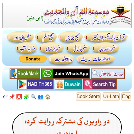
↩️
📌
🅰️
🧩
🔍
👥
🏠
Book Store
Ur-Latn
Eng
دو راویوں کی مشترکہ روایت کردہ
احادیث