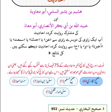
هشيم بن بشير السلمي، أبو معاوية
اور
عبيد الله بن أبي بكر الأنصاري، أبو معاذ
کی مشترکہ روایت کردہ احادیث
آپ ایک راوی کی دوسرے راوی سے «عن» یا «حدثنا» یا «سمعت» یا
«أخبرنا» یا «و» یا «ح» سے روایت کردہ احادیث دیکھ سکتے ہیں۔
کل نتائج: 9
نوٹ: درج ذیل نتائج ذخیرہ احادیث کے 75 فیصد ڈیٹا سے منتخب کیے گئے ہیں، یعنی ان
راوی پر مزید احادیث بھی موجود ہو سکتی ہیں، اس لیے ان نتائج کو ابتدائی (اندازاً) سمجھا جائے۔
صحيح البخاري
صحيح مسلم
سنن ابن ماجه
مسند احمد
(2)
(1)
(1)
(4)
سنن الدارقطني
(1)
1.
صحيح البخاري - حدیث نمبر: 953