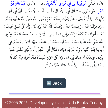
قَالَ : حَدَّثَنِي
أَبُو بُرْدَةَ بْنُ أَبِي مُوسَى الْأَشْعَرِيِّ
, قَالَ : قَالَ لِي
عَبْدُ اللَّهِ بْنُ
عُمَرَ
: هَلْ تَدْرِي مَا ؟ قَالَ أَبِي : لِأَبِيكَ ، قَالَ : قُلْتُ : لَا ، قَالَ : فَإِنَّ أَبِي قَالَ
لِأَبِيكَ : يَا أَبَا مُوسَى ، هَلْ يَسُرُّكَ إِسْلَامُنَا مَعَ رَسُولِ اللَّهِ صَلَّى اللَّهُ عَلَيْهِ وَسَلَّمَ
, وَهِجْرَتُنَا مَعَهُ , وَجِهَادُنَا مَعَهُ , وَعَمَلُنَا كُلُّهُ مَعَهُ بَرَدَ لَنَا , وَأَنَّ كُلَّ عَمَلٍ عَمِلْنَاهُ
بَعْدَهُ نَجَوْنَا مِنْهُ كَفَافًا رَأْسًا بِرَأْسٍ ؟ فَقَالَ أَبِي : لَا وَاللَّهِ , قَدْ جَاهَدْنَا بَعْدَ رَسُولِ
اللَّهِ صَلَّى اللَّهُ عَلَيْهِ وَسَلَّمَ , وَصَلَّيْنَا وَصُمْنَا , وَعَمِلْنَا خَيْرًا كَثِيرًا , وَأَسْلَمَ عَلَى
أَيْدِينَا بَشَرٌ كَثِيرٌ , وَإِنَّا لَنَرْجُو ذَلِكَ ، فَقَالَ أَبِي : لَكِنِّي أَنَا وَالَّذِي نَفْسُ عُمَرَ
بِيَدِهِ , لَوَدِدْتُ أَنَّ ذَلِكَ بَرَدَ لَنَا , وَأَنَّ كُلَّ شَيْءٍ عَمِلْنَاهُ بَعْدُ نَجَوْنَا مِنْهُ كَفَافًا
رَأْسًا بِرَأْسٍ ، فَقُلْتُ : إِنَّ أَبَاكَ وَاللَّهِ خَيْرٌ مِنْ أَبِي " .
Back ⬅️
© 2005-2026, Developed by Islamic Urdu Books, For any