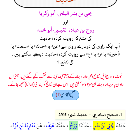
يحيى بن بشر البلخي، أبو زكريا
اور
روح بن عبادة القيسي، أبو محمد
کی مشترکہ روایت کردہ احادیث
آپ ایک راوی کی دوسرے راوی سے «عن» یا «حدثنا» یا «سمعت» یا
«أخبرنا» یا «و» یا «ح» سے روایت کردہ احادیث دیکھ سکتے ہیں۔
کل نتائج: 1
نوٹ: درج ذیل نتائج ذخیرہ احادیث کے 75 فیصد ڈیٹا سے منتخب کیے گئے ہیں، یعنی ان
راوی پر مزید احادیث بھی موجود ہو سکتی ہیں، اس لیے ان نتائج کو ابتدائی (اندازاً) سمجھا جائے۔
صحيح البخاري
(1)
1.
صحيح البخاري - حدیث نمبر: 3915
حَدَّثَنَا
يَحْيَى بْنُ بِشْرٍ
، حَدَّثَنَا
رَوْحٌ
، حَدَّثَنَا
عَوْفٌ
، عَنْ
مُعَاوِيَةَ بْنِ قُرَّةَ
،