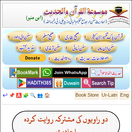
↩️
📌
🅰️
🧩
🔍
👥
🏠
Book Store
Ur-Latn
Eng
دو راویوں کی مشترکہ روایت کردہ
احادیث