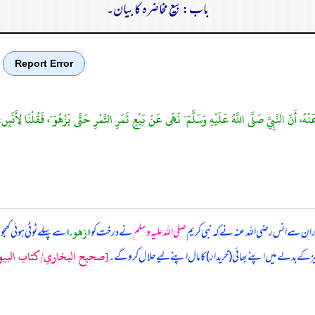
باب: بیع مخاضرہ کا بیان۔
Report Error
ْهُ، أَنّ النَّبِيَّ صَلَّى اللَّهُ عَلَيْهِ وَسَلَّمَ" نَهَى عَنْ بَيْعِ ثَمَرِ التَّمْرِ حَتَّى يَزْهُوَ"، فَقُلْنَا لِأَنَسٍ: م
«زهو‏.‏»
ر ان سے انس رضی اللہ عنہ نے کہ
نبی کریم
صلی اللہ علیہ وسلم
نے درخت کو
سے پہلے ٹوٹی ہوئی کھجو
[صحيح البخاري/كتاب البيوع/ح
چیز کے بدلے میں اپنے بھائی (خریدار) کا مال اپنے لیے حلال کرو گے۔