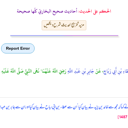
الحكم على الحديث:
أحاديث صحيح البخاريّ كلّها صحيحة
مزید تخریج الحدیث شرح دیکھیں
Report Error
اءِ بْنِ أَبِي رَبَاحٍ
، عَنْ
جَابِرِ بْنِ عَبْدِ اللَّهِ
رَضِيَ اللَّهُ عَنْهُمَا" نَهَى النَّبِيُّ صَلَّى اللَّهُ عَلَيْهِ
ہا کہ مجھ سے خالد بن یزید نے بیان کیا ‘ ان سے عطاء بن ابی رباح نے بیان کیا اور ان سے جابر بن عبدالل