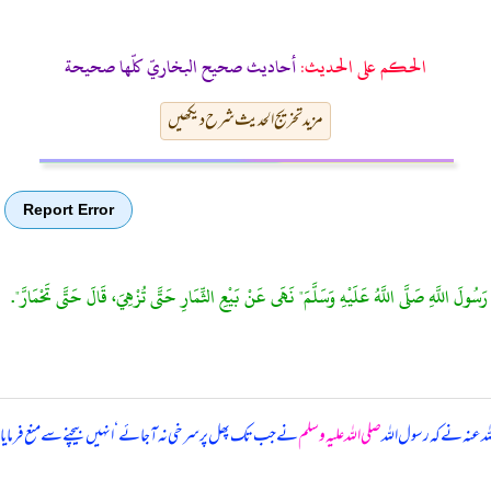
الحكم على الحديث:
أحاديث صحيح البخاريّ كلّها صحيحة
مزید تخریج الحدیث شرح دیکھیں
Report Error
رَسُولَ اللَّهِ صَلَّى اللَّهُ عَلَيْهِ وَسَلَّمَ" نَهَى عَنْ بَيْعِ الثِّمَارِ حَتَّى تُزْهِيَ، قَالَ حَتَّى تَحْمَارَّ".
ہ عنہ نے کہ
رسول اللہ
صلی اللہ علیہ وسلم
نے جب تک پھل پر سرخی نہ آ جائے ‘ انہیں بیچنے سے منع فرمایا