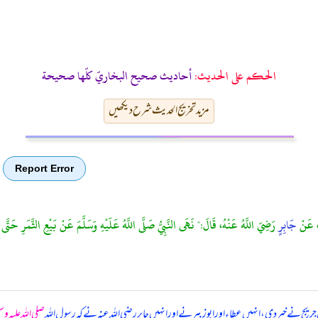
الحكم على الحديث:
أحاديث صحيح البخاريّ كلّها صحيحة
مزید تخریج الحدیث شرح دیکھیں
Report Error
 عَنْ
جَابِرٍ
رَضِيَ اللَّهُ عَنْهُ، قَالَ:" نَهَى النَّبِيُّ صَلَّى اللَّهُ عَلَيْهِ وَسَلَّمَ عَنْ بَيْعِ الثَّمَرِ حَتَّى ي
ریج نے خبر دی، انہیں عطاء اور ابوزبیر نے اور انہیں جابر رضی اللہ عنہ نے کہ
رسول اللہ
صلی اللہ علیہ و