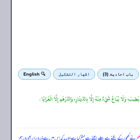
باب احادیث (3)
اظهار التشكيل
🔍 English
َطِيبَ، وَلَا يُبَاعُ شَيْءٌ مِنْهُ إِلَّا بِالدِّينَارِ، وَالدِّرْهَمِ إِلَّا الْعَرَايَا".
سلم
نے کھجور کے پکنے سے پہلے بیچنے سے منع کیا ہے اور یہ کہ اس میں سے ذرہ برابر بھی درہم