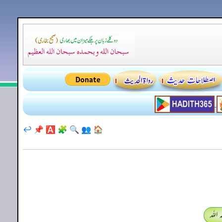
↩️
📌
🅰️
🧩
🔍
👥
🏠
اللہ