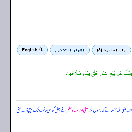
باب احادیث (3)
اظهار التشكيل
🔍 English
 وَسَلَّمَ عَنْ بَيْعِ الثِّمَارِ حَتَّى يَبْدُوَ صَلَاحُهَا".
ہ رضی اللہ عنہما نے کہ
رسول اللہ
صلی اللہ علیہ وسلم
نے پھل کو اس وقت تک بیچنے سے منع