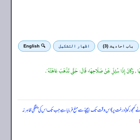
باب احادیث (3)
اظهار التشكيل
🔍 English
احُهَا , وَكَانَ إِذَا سُئِلَ عَنْ صَلَاحِهَا، قَالَ: حَتَّى تَذْهَبَ عَاهَتُهُ".
 کھجور کو (درخت پر) اس وقت تک بیچنے سے منع فرمایا ہے جب تک اس کی پختگی ظاہر نہ