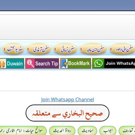
Join Whatsapp Channel
صحيح البخاري سے متعلقہ
 تعارف
ابواب
احادیث
رواۃ الحدیث
سوانح حیات: امام بخاری رحمہ 