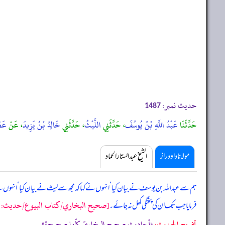
حدیث نمبر:
1487
حَدَّثَنَا
عَبْدُ اللَّهِ بْنُ يُوسُفَ
، حَدَّثَنِي
اللَّيْثُ
، حَدَّثَنِي
خَالِدُ بْنُ يَزِيدَ
، عَنْ
عَطَ
مولانا داود راز
الشیخ عبدالستار الحماد
ہم سے عبداللہ بن یوسف نے بیان کیا ‘ انہوں نے کہا کہ مجھ سے لیث نے بیان کیا ‘ انہوں نے ک
[صحيح البخاري/كتاب البيوع/حدیث: 1487]
فرمایا جب تک ان کی پختگی کھل نہ جائے۔
تخریج الحدیث:
«أحاديث صحيح البخاريّ كلّها صحيحة»