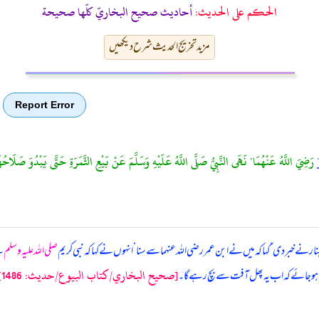
الحكم على الحديث:
أحاديث صحيح البخاريّ كلّها صحيحة
مزید تخریج الحدیث شرح دیکھیں
Report Error
رَضِيَ اللَّهُ عَنْهُمَا" نَهَى النَّبِيُّ صَلَّى اللَّهُ عَلَيْهِ وَسَلَّمَ عَنْ بَيْعِ الثَّمَرَةِ حَتَّى يَبْدُوَ صَلَ
ار نے خبر دی ‘ کہا کہ میں نے ابن عمر رضی اللہ عنہما سے سنا ‘ انہوں نے کہا کہ
نبی کریم
صلی اللہ علیہ وسلم
نے
[صحيح البخاري/كتاب البيوع/حدیث: 1486]
لوم ہو جائے کہ اب یہ پھل آفت سے بچ رہے گا۔