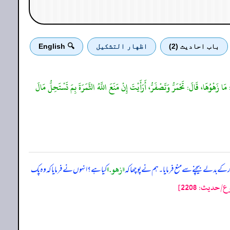
باب احادیث (2)
اظهار التشكيل
🔍 English
َا زَهْوُهَا، قَالَ: تَحْمَرُّ وَتَصْفَرُّ، أَرَأَيْتَ إِنْ مَنَعَ اللَّهُ الثَّمَرَةَ بِمَ تَسْتَحِلُّ مَالَ
«زهو‏.‏»
ر کے بدلے بیچنے سے منع فرمایا۔ ہم نے پوچھا کہ
کیا ہے؟ انہوں نے فرمایا کہ وہ پک
دیث: 2208]