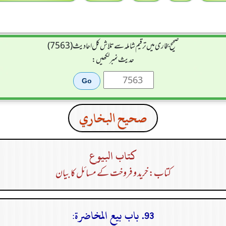
صحیح بخاری میں ترقیم شاملہ سے تلاش کل احادیث (7563)
حدیث نمبر لکھیں:
صحيح البخاري
كتاب البيوع
کتاب: خرید و فروخت کے مسائل کا بیان
93. باب بيع المخاضرة: