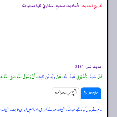
تخریج الحدیث:
«أحاديث صحيح البخاريّ كلّها صحيحة»
حدیث نمبر:
2184
قَالَ
سَالِمٌ
: وَأَخْبَرَنِي
عَبْدُ اللَّهِ
، عَنْ
زَيْدِ بْنِ ثَابِتٍ
، أَنَّ رَسُولَ اللَّهِ صَلَّى اللَّهُ عَ
مولانا داود راز
الشیخ عبدالستار الحماد
سالم نے بیان کیا کہ مجھے عبداللہ رضی اللہ عنہ نے خبر دی، اور انہیں زید بن ثابت رضی اللہ 