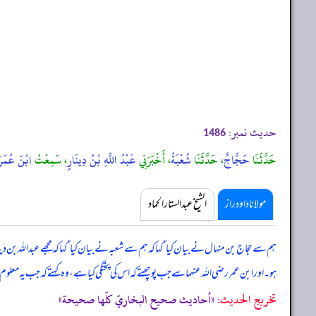
حدیث نمبر:
1486
حَدَّثَنَا
حَجَّاجٌ
، حَدَّثَنَا
شُعْبَةُ
، أَخْبَرَنِي
عَبْدُ اللَّهِ بْنُ دِينَارٍ
، سَمِعْتُ
ابْنَ عُمَرَ
مولانا داود راز
الشیخ عبدالستار الحماد
ہم سے حجاج بن منہال نے بیان کیا ‘ کہا کہ ہم سے شعبہ نے بیان کیا ‘ کہا کہ مجھے عبداللہ بن دین
ہو۔ اور ابن عمر رضی اللہ عنہما سے جب پوچھتے کہ اس کی پختگی کیا ہے، وہ کہتے کہ جب یہ مع
تخریج الحدیث:
«أحاديث صحيح البخاريّ كلّها صحيحة»