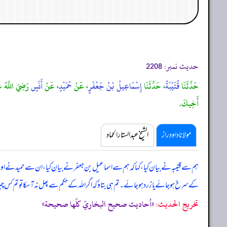
حدیث نمبر:
2208
حَدَّثَنَا
قُتَيْبَةُ
، حَدَّثَنَا
إِسْمَاعِيلُ بْنُ جَعْفَرٍ
، عَنْ
حُمَيْدٍ
، عَنْ
أَنَسٍ
رَضِيَ اللَّهُ عَن
أَخِيكَ.
مولانا داود راز
الشیخ عبدالستار الحماد
ہم سے قتیبہ نے بیان کیا، کہا کہ ہم سے اسماعیل بن جعفر نے بیان کیا، ان سے حمید نے او
کے سرخ ہو جائے یا زرد ہو جائے۔ تم ہی بتاؤ کہ اگر اللہ کے حکم سے پھل نہ آ سکا تو تم کس 
تخریج الحدیث:
«أحاديث صحيح البخاريّ كلّها صحيحة»