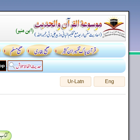
Ur-Latn
Eng
کتاب