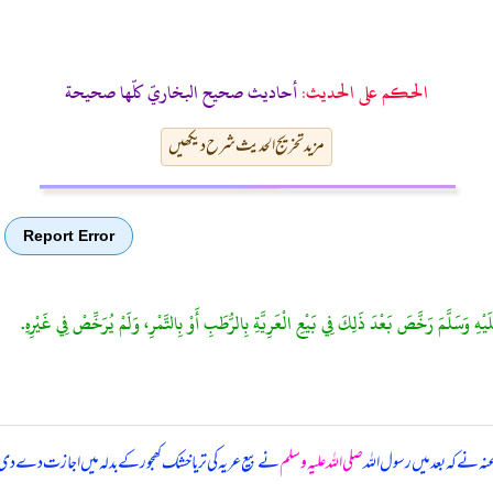
الحكم على الحديث:
أحاديث صحيح البخاريّ كلّها صحيحة
مزید تخریج الحدیث شرح دیکھیں
Report Error
لَيْهِ وَسَلَّمَ رَخَّصَ بَعْدَ ذَلِكَ فِي بَيْعِ الْعَرِيَّةِ بِالرُّطَبِ أَوْ بِالتَّمْرِ، وَلَمْ يُرَخِّصْ فِي غَيْرِهِ.
عنہ نے کہ
بعد میں رسول اللہ
صلی اللہ علیہ وسلم
نے بیع عریہ کی تر یا خشک کھجور کے بدلہ میں اجازت دے 