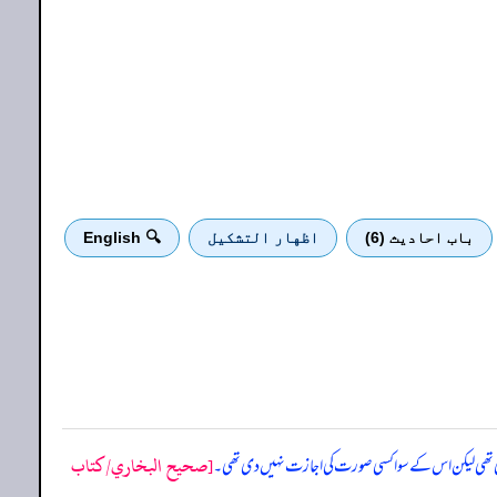
باب احادیث (6)
اظهار التشكيل
🔍 English
[صحيح البخاري/كتاب
دی تھی لیکن اس کے سوا کسی صورت کی اجازت نہیں دی تھی۔