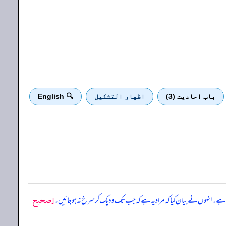
باب احادیث (3)
اظهار التشكيل
🔍 English
[صحيح
 ہے۔ انہوں نے بیان کیا کہ مراد یہ ہے کہ جب تک وہ پک کر سرخ نہ ہو جائیں۔