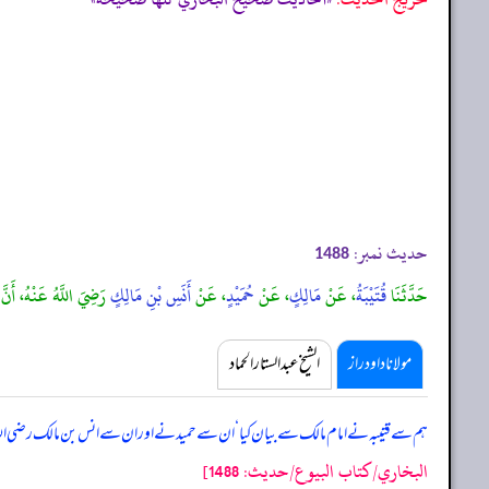
حدیث نمبر:
1488
حَدَّثَنَا
قُتَيْبَةُ
، عَنْ
مَالِكٍ
، عَنْ
حُمَيْدٍ
، عَنْ
أَنَسِ بْنِ مَالِكٍ
رَضِيَ اللَّهُ عَنْهُ، أَنَّ 
مولانا داود راز
الشیخ عبدالستار الحماد
ہم سے قتیبہ نے امام مالک سے بیان کیا ‘ ان سے حمید نے اور ان سے انس بن مالک رضی الل
البخاري/كتاب البيوع/حدیث: 1488]