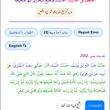
الحكم على الحديث:
أحاديث صحيح البخاريّ كلّها صحيحة
مزید تخریج الحدیث شرح دیکھیں
Report Error
باب احادیث (3)
اظهار التشكيل
🔍 English
حدیث نمبر:
2152
حَدَّثَنَا
عَبْدُ اللَّهِ بْنُ يُوسُفَ
، حَدَّثَنَا
اللَّيْثُ
، قَالَ: حَدَّثَنِي
سَعِيدٌ الْمَقْبُرِيُّ
، عَنْ
أَبِيهِ
، عَنْ
أَبِي هُرَيْرَةَ
رَضِيَ اللَّهُ عَنْهُ، أَنَّهُ سَمِعَهُ، يَقُولُ: قَالَ النَّبِيُّ صَلَّى اللَّهُ
عَلَيْهِ وَسَلَّمَ:" إِذَا زَنَتِ الْأَمَةُ فَتَبَيَّنَ زِنَاهَا فَلْيَجْلِدْهَا وَلَا يُثَرِّبْ، ثُمَّ إِنْ زَنَتْ
فَلْيَجْلِدْهَا وَلَا يُثَرِّبْ، ثُمَّ إِنْ زَنَتِ الثَّالِثَةَ فَلْيَبِعْهَا وَلَوْ بِحَبْلٍ مِنْ شَعَرٍ".
مولانا داود راز
الشیخ عبدالستار الحماد