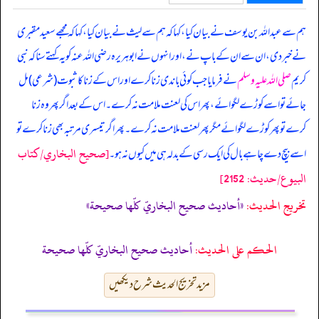
ہم سے عبداللہ بن یوسف نے بیان کیا، کہا کہ ہم سے لیث نے بیان کیا، کہا کہ مجھے سعید مقبری
نے خبر دی، ان سے ان کے باپ نے، اور انہوں نے ابوہریرہ رضی اللہ عنہ کو یہ کہتے سنا کہ
نبی
کریم
صلی اللہ علیہ وسلم
نے فرمایا جب کوئی باندی زنا کرے اور اس کے زنا کا ثبوت (شرعی) مل
جائے تو اسے کوڑے لگوائے، پھر اس کی لعنت ملامت نہ کرے۔ اس کے بعد اگر پھر وہ زنا
کرے تو پھر کوڑے لگوائے مگر پھر لعنت ملامت نہ کرے۔ پھر اگر تیسری مرتبہ بھی زنا کرے تو
[صحيح البخاري/كتاب
اسے بیچ دے چاہے بال کی ایک رسی کے بدلہ ہی میں کیوں نہ ہو۔
البيوع/حدیث: 2152]
تخریج الحدیث:
«أحاديث صحيح البخاريّ كلّها صحيحة»
الحكم على الحديث:
أحاديث صحيح البخاريّ كلّها صحيحة
مزید تخریج الحدیث شرح دیکھیں