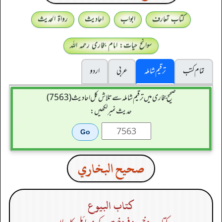
کتاب تعارف
ابواب
احادیث
رواۃ الحدیث
سوانح حیات: امام بخاری رحمہ اللہ
تمام کتب
ترقیم شاملہ
عربی
اردو
صحیح بخاری میں ترقیم شاملہ سے تلاش کل احادیث (7563)
حدیث نمبر لکھیں:
صحيح البخاري
كتاب البيوع