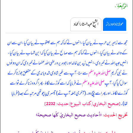
الرَّابِعَةِ".
مولانا داود راز
الشیخ عبدالستار الحماد
مجھ سے زہیر بن حرب نے بیان کیا، انہوں نے کہا کہ ہم سے یعقوب نے بیان کیا، ان سے ان
کے والد نے بیان کیا، انہوں نے کہا کہ ہم سے صالح نے بیان کیا کہ ابن شہاب نے بیان کیا،
انہیں عبیداللہ نے خبر دی، انہیں زید بن خالد اور ابوہریرہ رضی اللہ عنہما نے خبر دی کہ
ان دونوں
نے نبی کریم
صلی اللہ علیہ وسلم
سے سنا، آپ سے غیر شادی شدہ باندی کے متعلق جو زنا کر لے
سوال کیا گیا، آپ
صلی اللہ علیہ وسلم
نے فرمایا کہ اسے کوڑے لگاؤ، پھر اگر وہ زنا کر لے تو اسے
کوڑے لگاؤ۔ اور پھر اسے بیچ دو۔ (آخری جملہ آپ نے) تیسری یا چوتھی مرتبہ کے بعد (فرمایا
[صحيح البخاري/كتاب البيوع/حدیث: 2232]
تھا)۔
تخریج الحدیث:
«أحاديث صحيح البخاريّ كلّها صحيحة»