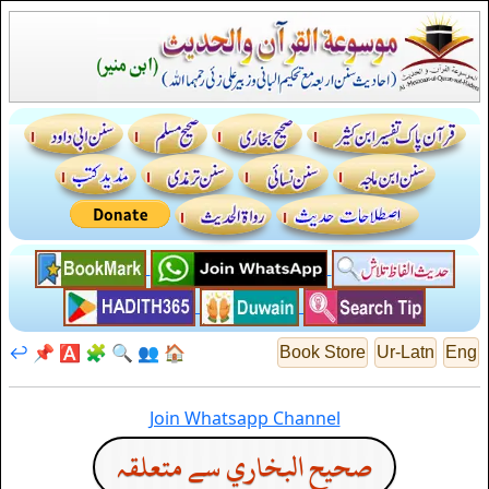
↩️
📌
🅰️
🧩
🔍
👥
🏠
Book Store
Ur-Latn
Eng
Join Whatsapp Channel
صحيح البخاري سے متعلقہ