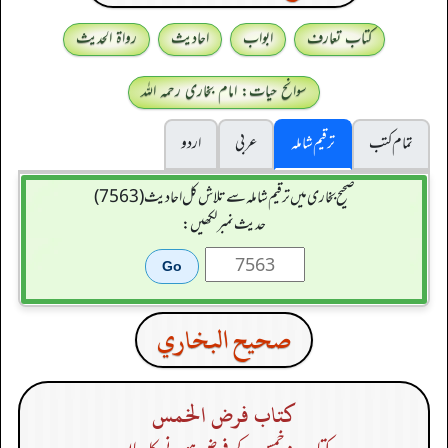
کتاب تعارف
ابواب
احادیث
رواۃ الحدیث
سوانح حیات: امام بخاری رحمہ اللہ
تمام کتب
ترقیم شاملہ
عربی
اردو
صحیح بخاری میں ترقیم شاملہ سے تلاش کل احادیث (7563)
حدیث نمبر لکھیں:
صحيح البخاري
كتاب فرض الخمس