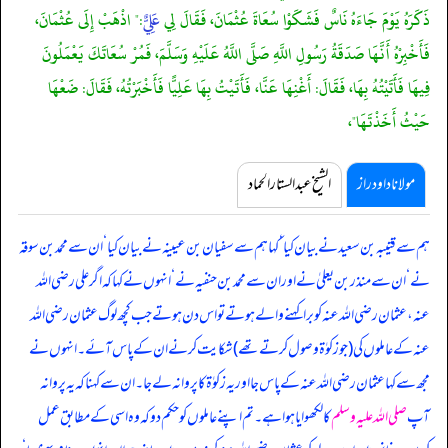
ذَكَرَهُ يَوْمَ جَاءَهُ نَاسٌ فَشَكَوْا سُعَاةَ عُثْمَانَ، فَقَالَ لِي
عَلِيٌّ
:" اذْهَبْ إِلَى عُثْمَانَ،
فَأَخْبِرْهُ أَنَّهَا صَدَقَةُ رَسُولِ اللَّهِ صَلَّى اللَّهُ عَلَيْهِ وَسَلَّمَ، فَمُرْ سُعَاتَكَ يَعْمَلُونَ
فِيهَا فَأَتَيْتُهُ بِهَا، فَقَالَ: أَغْنِهَا عَنَّا، فَأَتَيْتُ بِهَا عَلِيًّا فَأَخْبَرْتُهُ، فَقَالَ: ضَعْهَا
حَيْثُ أَخَذْتَهَا"،
مولانا داود راز
الشیخ عبدالستار الحماد
ہم سے قتیبہ بن سعید نے بیان کیا ‘ کہا ہم سے سفیان بن عیینہ نے بیان کیا ‘ ان سے محمد بن سوقہ
نے ‘ ان سے منذر بن یعلیٰ نے اور ان سے محمد بن حنفیہ نے ‘ انہوں نے کہا کہ
اگر علی رضی اللہ
عنہ، عثمان رضی اللہ عنہ کو برا کہنے والے ہوتے تو اس دن ہوتے جب کچھ لوگ عثمان رضی اللہ
عنہ کے عاملوں کی (جو زکوٰۃ وصول کرتے تھے) شکایت کرنے ان کے پاس آئے۔ انہوں نے
مجھ سے کہا عثمان رضی اللہ عنہ کے پاس جا اور یہ زکوٰۃ کا پروانہ لے جا۔ ان سے کہنا کہ یہ پروانہ
آپ
صلی اللہ علیہ وسلم
کا لکھوایا ہوا ہے۔ تم اپنے عاملوں کو حکم دو کہ وہ اسی کے مطابق عمل