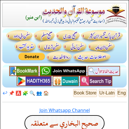
↩️
📌
🅰️
🧩
🔍
👥
🏠
Book Store
Ur-Latn
Eng
Join Whatsapp Channel
صحيح البخاري سے متعلقہ