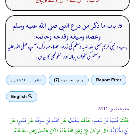
کتاب: خمس کے فرض ہونے کا بیان
5. باب ما ذكر من درع النبى صلى الله عليه وسلم
وعصاه وسيفه وقدحه وخاتمه:
باب: نبی کریم صلی اللہ علیہ وسلم کی زرہ، عصاء مبارک، آپ صلی اللہ علیہ
وسلم کی تلوار، پیالہ اور انگوٹھی کا بیان۔
Report Error
باب احادیث (7)
اظهار التشكيل
🔍 English
حدیث نمبر:
3111
حَدَّثَنَا
قُتَيْبَةُ بْنُ سَعِيدٍ
، حَدَّثَنَا
سُفْيَانُ
، عَنْ
مُحَمَّدِ بْنِ سُوقَةَ
، عَنْ
مُنْذِرٍ
، عَنْ
ابْنِ الْحَنَفِيَّةِ
، قَالَ: لَوْ كَانَ عَلِيٌّ رَضِيَ اللَّهُ عَنْهُ ذَاكِرًا عُثْمَانَ رَضِيَ اللَّهُ عَنْهُ