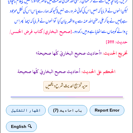
کریں۔ چنانچہ میں اسے لے کر عثمان رضی اللہ عنہ کی خدمت میں حاضر ہوا اور انہیں پیغام پہنچا دیا ‘
لیکن انہوں نے فرمایا کہ ہمیں اس کی کوئی ضرورت نہیں (کیونکہ ہمارے پاس اس کی نقل موجود
ہے) میں نے جا کر علی رضی اللہ عنہ سے یہ واقعہ بیان کیا ‘ تو انہوں نے فرمایا کہ اچھا ‘ پھر اس
[صحيح البخاري/كتاب فرض الخمس/
پروانے کو جہاں سے اٹھایا ہے وہیں رکھ دو۔
حدیث: 3111]
تخریج الحدیث:
«أحاديث صحيح البخاريّ كلّها صحيحة»
الحكم على الحديث:
أحاديث صحيح البخاريّ كلّها صحيحة
مزید تخریج الحدیث شرح دیکھیں
Report Error
باب احادیث (7)
اظهار التشكيل
🔍 English