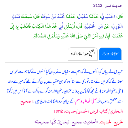
حدیث نمبر:
3112
قَال:
الْحُمَيْدِيُّ
، حَدَّثَنَا
سُفْيَانُ
، حَدَّثَنَا
مُحَمَّدُ بْنُ سُوقَةَ
، قَالَ: سَمِعْتُ
مُنْذِرًا
الثَّوْرِيَّ
، عَنْ
ابْنِ الْحَنَفِيَّةِ
، قَالَ: أَرْسَلَنِي
أَبِي
خُذْ هَذَا الْكِتَابَ فَاذْهَبْ بِهِ إِلَى
عُثْمَانَ، فَإِنَّ فِيهِ أَمْرَ النَّبِيِّ صَلَّى اللَّهُ عَلَيْهِ وَسَلَّمَ فِي الصَّدَقَةِ.
مولانا داود راز
الشیخ عبدالستار الحماد
حمیدی نے بیان کیا ‘ انہوں نے کہا ہم سے سفیان نے بیان کیا ‘ انہوں نے کہا ہم سے محمد بن
سوقہ نے کہا کہ میں نے منذر ثوری سے سنا ‘ وہ محمد بن حنفیہ سے بیان کرتے تھے کہ
میرے والد
(علی رضی اللہ عنہ) نے مجھ کو کہا کہ یہ پروانہ عثمان رضی اللہ عنہ کو لے جا کر دے آؤ ‘ اس میں زکوٰۃ
[صحيح
سے متعلق رسول اللہ
صلی اللہ علیہ وسلم
کے بیان کردہ احکامات درج ہیں۔
البخاري/كتاب فرض الخمس/حدیث: 3112]
تخریج الحدیث:
«أحاديث صحيح البخاريّ كلّها صحيحة»