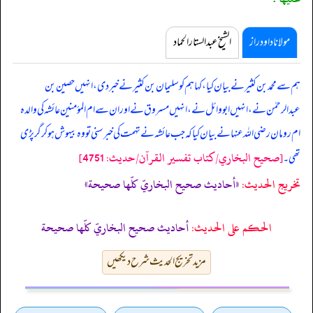
مولانا داود راز
الشیخ عبدالستار الحماد
ہم سے محمد بن کثیر نے بیان کیا، کہا ہم کو سلیمان بن کثیر نے خبر دی، انہیں حصین بن
عبدالرحمٰن نے، انہیں ابووائل نے، انہیں مسروق نے اور ان سے ام المؤمنین عائشہ کی والدہ
ام رومان رضی اللہ عنہا نے بیان کیا کہ
جب عائشہ نے تہمت کی خبر سنی تو وہ بیہوش ہو کر گر پڑی
[صحيح البخاري/كتاب تفسير القرآن/حدیث: 4751]
تھی۔
تخریج الحدیث:
«أحاديث صحيح البخاريّ كلّها صحيحة»
الحكم على الحديث:
أحاديث صحيح البخاريّ كلّها صحيحة
مزید تخریج الحدیث شرح دیکھیں