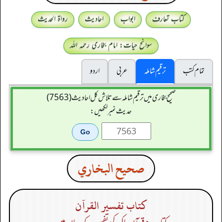
کتاب تعارف
ابواب
احادیث
رواۃ الحدیث
سوانح حیات: امام بخاری رحمہ اللہ
تمام کتب
ترقیم شاملہ
عربی
اردو
صحیح بخاری میں ترقیم شاملہ سے تلاش کل احادیث (7563)
حدیث نمبر لکھیں:
صحيح البخاري
كتاب تفسير القرآن