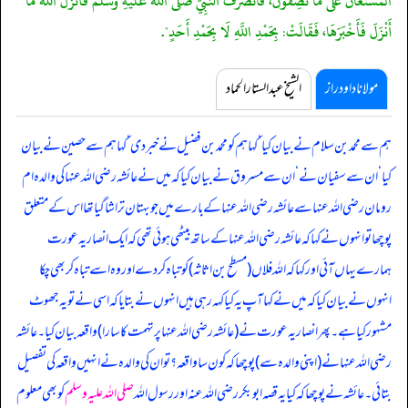
الْمُسْتَعَانُ عَلَى مَا تَصِفُونَ، فَانْصَرَفَ النَّبِيُّ صَلَّى اللَّهُ عَلَيْهِ وَسَلَّمَ فَأَنْزَلَ اللَّهُ مَا
أَنْزَلَ فَأَخْبَرَهَا، فَقَالَتْ: بِحَمْدِ اللَّهِ لَا بِحَمْدِ أَحَدٍ".
مولانا داود راز
الشیخ عبدالستار الحماد
ہم سے محمد بن سلام نے بیان کیا ‘ کہا ہم کو محمد بن فضیل نے خبر دی ‘ کہا ہم سے حصین نے بیان
کیا ‘ ان سے سفیان نے ‘ ان سے مسروق نے بیان کیا کہ
میں نے عائشہ رضی اللہ عنہا کی والدہ ام
رومان رضی اللہ عنہا سے عائشہ رضی اللہ عنہا کے بارے میں جو بہتان تراشا گیا تھا اس کے متعلق
پوچھا تو انہوں نے کہا کہ عائشہ رضی اللہ عنہا کے ساتھ بیٹھی ہوئی تھی کہ ایک انصاریہ عورت
ہمارے یہاں آئی اور کہا کہ اللہ فلاں (مسطح بن اثاثہ) کو تباہ کر دے اور وہ اسے تباہ کر بھی چکا
انہوں نے بیان کیا کہ میں نے کہا آپ یہ کیا کہہ رہی ہیں انہوں نے بتایا کہ اسی نے تو یہ جھوٹ
مشہور کیا ہے۔ پھر انصاریہ عورت نے (عائشہ رضی اللہ عنہا پر تہمت کا سارا) واقعہ بیان کیا۔ عائشہ
رضی اللہ عنہا نے (اپنی والدہ سے) پوچھا کہ کون سا واقعہ؟ تو ان کی والدہ نے انہیں واقعہ کی تفصیل
بتائی۔ عائشہ نے پوچھا کہ کیا یہ قصہ ابوبکر رضی اللہ عنہ اور رسول اللہ
صلی اللہ علیہ وسلم
کو بھی معلوم