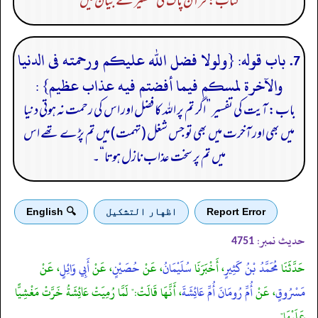
کتاب: قرآن پاک کی تفسیر کے بیان میں
7. باب قوله: {ولولا فضل الله عليكم ورحمته فى الدنيا
والآخرة لمسكم فيما أفضتم فيه عذاب عظيم} :
باب: آیت کی تفسیر ”اگر تم پر اللہ کا فضل اور اس کی رحمت نہ ہوتی دنیا
میں بھی اور آخرت میں بھی تو جس شغل (تہمت) میں تم پڑے تھے اس
میں تم پر سخت عذاب نازل ہوتا“۔
Report Error
اظهار التشكيل
🔍 English
حدیث نمبر:
4751
حَدَّثَنَا
مُحَمَّدُ بْنُ كَثِيرٍ
، أَخْبَرَنَا
سُلَيْمَانُ
، عَنْ
حُصَيْنٍ
، عَنْ
أَبِي وَائِلٍ
، عَنْ
مَسْرُوقٍ
، عَنْ
أُمِّ رُومَانَ أُمِّ عَائِشَةَ
، أَنَّهَا قَالَتْ:" لَمَّا رُمِيَتْ عَائِشَةُ خَرَّتْ مَغْشِيًّا
عَلَيْهَا".