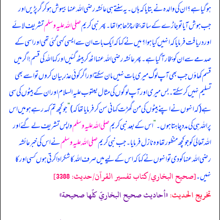
ہو گیا ہے؟ ان کی والدہ نے بتایا کہ ہاں۔ یہ سنتے ہی عائشہ رضی اللہ عنہا بیہوش ہو کر گر پڑیں اور
جب ہوش آیا تو جاڑے کے ساتھ بخار چڑھا ہوا تھا۔ پھر نبی کریم
صلی اللہ علیہ وسلم
تشریف لائے
اور دریافت فرمایا کہ انہیں کیا ہوا؟ میں نے کہا کہ ایک بات ان سے ایسی کہی گئی تھی اور اسی کے
صدمے سے ان کو بخار آ گیا ہے۔ پھر عائشہ رضی اللہ عنہا اٹھ کر بیٹھ گئیں اور کہا اللہ کی قسم! اگر میں
قسم کھاؤں جب بھی آپ لوگ میری بات نہیں مان سکتے اور اگر کوئی عذر بیان کروں تو اسے بھی
تسلیم نہیں کر سکتے۔ بس میری اور آپ لوگوں کی مثال یعقوب علیہ السلام اور ان کے بیٹوں کی سی
ہے (کہ انہوں نے اپنے بیٹوں کی من گھڑت کہانی سن کر فرمایا تھا کہ)
”
جو کچھ تم کہہ رہے ہو میں اس
پر اللہ ہی کی مدد چاہتا ہوں۔
“
اس کے بعد نبی کریم
صلی اللہ علیہ وسلم
واپس تشریف لے گئے اور
اللہ تعالیٰ کو جو کچھ منظور تھا وہ نازل فرمایا۔ جب نبی کریم
صلی اللہ علیہ وسلم
نے اس کی خبر عائشہ
رضی اللہ عنہا کو دی تو انہوں نے کہا کہ اس کے لیے میں صرف اللہ کا شکر ادا کرتی ہوں کسی اور کا
[صحيح البخاري/كتاب تفسير القرآن/حدیث: 3388]
نہیں۔
تخریج الحدیث:
«أحاديث صحيح البخاريّ كلّها صحيحة»