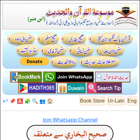
↩️
📌
🅰️
🧩
🔍
👥
🏠
Book Store
Ur-Latn
Eng
Join Whatsapp Channel
صحيح البخاري سے متعلقہ