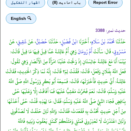
Report Error
باب احادیث (8)
اظهار التشكيل
🔍 English
حدیث نمبر:
3388
حَدَّثَنَا
مُحَمَّدُ بْنُ سَلَامٍ
، أَخْبَرَنَا
ابْنُ فُضَيْلٍ
، حَدَّثَنَا
حُصَيْنٌ
، عَنْ
شَقِيقٍ
، عَنْ
مَسْرُوقٍ
، قَالَ: سَأَلْتُ
أُمَّ رُومَانَ
وَهِيَ أُمُّ عَائِشَةَ عَمَّا قِيلَ فِيهَا مَا قِيلَ قَالَتْ:
بَيْنَمَا أَنَا مَعَ عَائِشَةَ جَالِسَتَانِ إِذْ وَلَجَتْ عَلَيْنَا امْرَأَةٌ مِنْ الْأَنْصَارِ وَهِيَ تَقُولُ:
فَعَلَ اللَّهُ بِفُلَانٍ وَفَعَلَ، قَالَتْ: فَقُلْتُ لِمَ؟ قَالَتْ: إِنَّهُ نَمَا ذِكْرَ الْحَدِيثِ، فَقَالَتْ
عَائِشَةُ: أَيُّ حَدِيثٍ فَأَخْبَرَتْهَا، قَالَتْ: فَسَمِعَهُ أَبُو بَكْرٍ وَرَسُولُ اللَّهِ صَلَّى اللَّهُ
عَلَيْهِ وَسَلَّمَ، قَالَتْ: نَعَمْ فَخَرَّتْ مَغْشِيًّا عَلَيْهَا فَمَا أَفَاقَتْ إِلَّا وَعَلَيْهَا حُمَّى
بِنَافِضٍ فَجَاءَ النَّبِيُّ صَلَّى اللَّهُ عَلَيْهِ وَسَلَّمَ، فَقَالَ: مَا لِهَذِهِ، قُلْتُ: حُمَّى أَخَذَتْهَا
مِنْ أَجْلِ حَدِيثٍ تُحُدِّثَ بِهِ فَقَعَدَتْ، فَقَالَتْ: وَاللَّهِ لَئِنْ حَلَفْتُ لَا تُصَدِّقُونِي
وَلَئِنْ اعْتَذَرْتُ لَا تَعْذِرُونِي فَمَثَلِي وَمَثَلُكُمْ كَمَثَلِ يَعْقُوبَ وَبَنِيهِ فَاللَّهُ