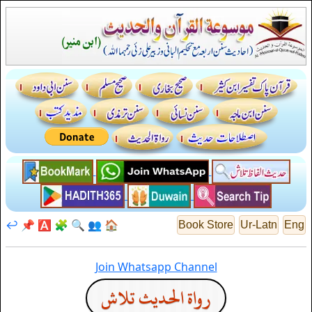
↩️
📌
🅰️
🧩
🔍
👥
🏠
Book Store
Ur-Latn
Eng
Join Whatsapp Channel
رواة الحديث تلاش