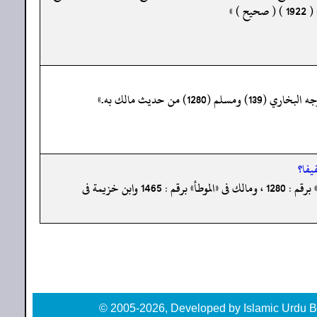
يفا؟
« إسناده صحيح وأخرجه البخاري فى «صحيحه» برقم : 139 ، 181 ، 1666 ، 1667 ، 1669 ، 1672 ، 2999 ، 4413 ، ومسلم فى «صحيحه» برقم : 1280 ، ومالك فى «الموطأ» برقم : 1465 وابن خزيمة فى
© 2005-2026, Developed by Islamic Urdu B