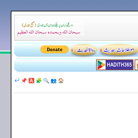
↩️
📌
🅰️
🧩
🔍
👥
🏠