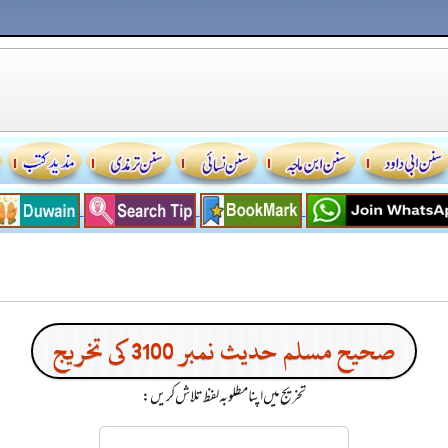
صحیح مسلم حدیث نمبر 3100 کی تخریج
تخریج میں اپنا مطلوبہ لفظ تلاش کریں: