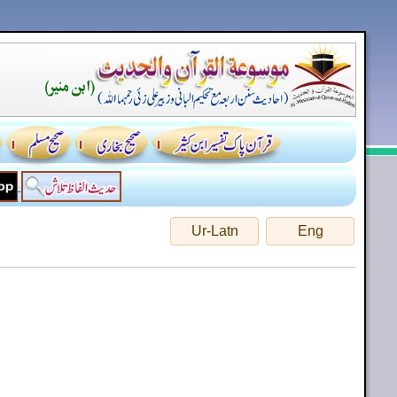
Ur-Latn
Eng