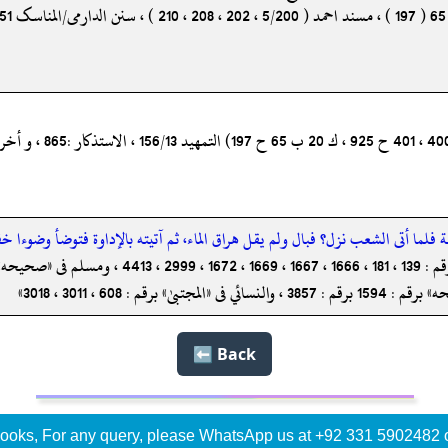
لما أتى الشعب نزل؟ فبال ولم يقل هراق الماء، ثم آتيته بالإداوة فتوضأ وضوءا خف
Back ⬅️
ooks, For any query, please WhatsApp us at +92 331 5902482 