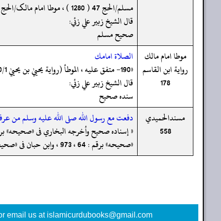
مسلم/الحج 47 ( 1280 ) ، موطا امام مالک/الحج 65 ( 197 ) ، مسند احمد ( 5/200 ، 202 ، 208 ، 210 ) ، سنن الدارمی/المناسک 51 ( 1922 ) ( صحیح ) »
قال الشيخ زبير علي زئي:
صحيح مسلم
موطا امام مالك
الصلاة امامك
رواية ابن القاسم
«190- متفق عليه ، الموطأ (رواية يحييٰ بن يحييٰ 400/1 ، 401 ح 925 ، ك 20 ب 65 ح 197) التمهيد 156/13 ، الاستذكار :865 ، و أخرجه البخاري (139) ومسلم (1280) من حديث مالك به.»
178
قال الشيخ زبير علي زئي:
سنده صحيح
مسندالحميدي
دفعت مع رسول الله صلى الله عليه وسلم من عرفة ف
558
«صحيحه» برقم : 64 ، 973 ، وابن حبان فى «صحيحه» برقم : 1594 برقم : 3857 ، والنسائي فى «المجتبیٰ» برقم : 608 ، 3011 ، 3018»
or email us at islamicurdubooks@gmail.com