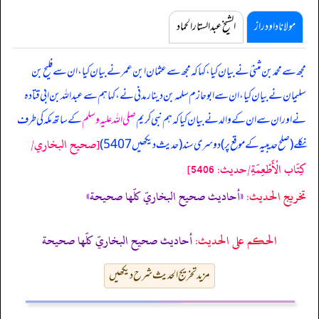
مولانا داود راز
الشیخ عبدالستار الحماد
مجھ سے محمد بن مثنیٰ نے بیان کیا، کہا کہ مجھ سے عثمان ابن عمر نے بیان کیا، ان سے فلیح بن
سلیمان نے بیان کیا، ان سے ابوحازم سلمہ بن دینار مدنی نے، کہا ہم سے عبداللہ بن ابی قتادہ
نے اور ان سے ان کے والد نے بیان کیا کہ
ہم نبی کریم
صلی اللہ علیہ وسلم
کے ساتھ مکہ کی طرف
[صحيح البخاري/
نکلے (صلح حدیبیہ کے موقع پر) دوسری سند (حدیث دیکھیں 5407)
كِتَاب الْأَطْعِمَةِ/حدیث: 5406]
تخریج الحدیث:
«أحاديث صحيح البخاريّ كلّها صحيحة»
الحكم على الحديث:
أحاديث صحيح البخاريّ كلّها صحيحة
مزید تخریج الحدیث شرح دیکھیں