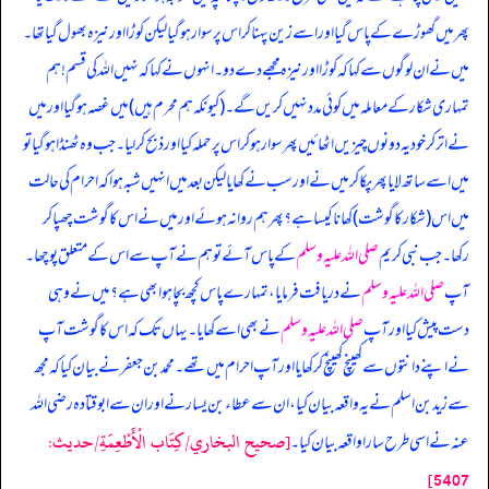
پھر میں گھوڑے کے پاس گیا اور اسے زین پہنا کر اس پر سوار ہو گیا لیکن کوڑا اور نیزہ بھول گیا تھا۔
میں نے ان لوگوں سے کہا کہ کوڑا اور نیزہ مجھے دے دو۔ انہوں نے کہا کہ نہیں اللہ کی قسم! ہم
تمہاری شکار کے معاملہ میں کوئی مدد نہیں کریں گے۔ (کیونکہ ہم محرم ہیں) میں غصہ ہو گیا اور میں
نے اتر کر خود یہ دونوں چیزیں اٹھائیں پھر سوار ہو کر اس پر حملہ کیا اور ذبح کر لیا۔ جب وہ ٹھنڈا ہو گیا تو
میں اسے ساتھ لایا پھر پکا کر میں نے اور سب نے کھایا لیکن بعد میں انہیں شبہ ہوا کہ احرام کی حالت
میں اس (شکار کا گوشت) کھانا کیسا ہے؟ پھر ہم روانہ ہوئے اور میں نے اس کا گوشت چھپا کر
رکھا۔ جب نبی کریم
صلی اللہ علیہ وسلم
کے پاس آئے تو ہم نے آپ سے اس کے متعلق پوچھا۔
آپ
صلی اللہ علیہ وسلم
نے دریافت فرمایا، تمہارے پاس کچھ بچا ہوا بھی ہے؟ میں نے وہی
دست پیش کیا اور آپ
صلی اللہ علیہ وسلم
نے بھی اسے کھایا۔ یہاں تک کہ اس کا گوشت آپ
نے اپنے دانتوں سے کھینچ کھینچ کر کھایا اور آپ احرام میں تھے۔ محمد بن جعفر نے بیان کیا کہ مجھ
سے زید بن اسلم نے یہ واقعہ بیان کیا، ان سے عطاء بن یسار نے اور ان سے ابوقتادہ رضی اللہ
[صحيح البخاري/كِتَاب الْأَطْعِمَةِ/حدیث:
عنہ نے اسی طرح سارا واقعہ بیان کیا۔
5407]