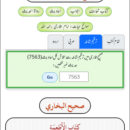
کتاب تعارف
ابواب
احادیث
رواۃ الحدیث
سوانح حیات: امام بخاری رحمہ اللہ
تمام کتب
ترقیم شاملہ
عربی
اردو
صحیح بخاری میں ترقیم شاملہ سے تلاش کل احادیث (7563)
حدیث نمبر لکھیں:
صحيح البخاري
كِتَاب الْأَطْعِمَةِ