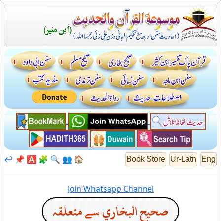
↩️
📌
🅰️
🧩
🔍
👥
🏠
Book Store
Ur-Latn
Eng
Join Whatsapp Channel
صحيح البخاري سے متعلقہ