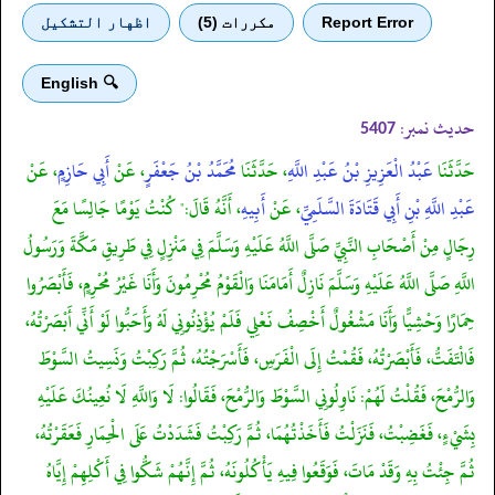
Report Error
مكررات (5)
اظهار التشكيل
🔍 English
حدیث نمبر:
5407
حَدَّثَنَا
عَبْدُ الْعَزِيزِ بْنُ عَبْدِ اللَّهِ
، حَدَّثَنَا
مُحَمَّدُ بْنُ جَعْفَرٍ
، عَنْ
أَبِي حَازِمٍ
، عَنْ
عَبْدِ اللَّهِ بْنِ أَبِي قَتَادَةَ السَّلَمِيِّ
، عَنْ
أَبِيهِ
، أَنَّهُ قَالَ:" كُنْتُ يَوْمًا جَالِسًا مَعَ
رِجَالٍ مِنْ أَصْحَابِ النَّبِيِّ صَلَّى اللَّهُ عَلَيْهِ وَسَلَّمَ فِي مَنْزِلٍ فِي طَرِيقِ مَكَّةَ وَرَسُولُ
اللَّهِ صَلَّى اللَّهُ عَلَيْهِ وَسَلَّمَ نَازِلٌ أَمَامَنَا وَالْقَوْمُ مُحْرِمُونَ وَأَنَا غَيْرُ مُحْرِمٍ، فَأَبْصَرُوا
حِمَارًا وَحْشِيًّا وَأَنَا مَشْغُولٌ أَخْصِفُ نَعْلِي فَلَمْ يُؤْذِنُونِي لَهُ وَأَحَبُّوا لَوْ أَنِّي أَبْصَرْتُهُ،
فَالْتَفَتُّ، فَأَبْصَرْتُهُ، فَقُمْتُ إِلَى الْفَرَسِ، فَأَسْرَجْتُهُ، ثُمَّ رَكِبْتُ وَنَسِيتُ السَّوْطَ
وَالرُّمْحَ، فَقُلْتُ لَهُمْ: نَاوِلُونِي السَّوْطَ وَالرُّمْحَ، فَقَالُوا: لَا وَاللَّهِ لَا نُعِينُكَ عَلَيْهِ
بِشَيْءٍ، فَغَضِبْتُ، فَنَزَلْتُ فَأَخَذْتُهُمَا، ثُمَّ رَكِبْتُ فَشَدَدْتُ عَلَى الْحِمَارِ فَعَقَرْتُهُ،
ثُمَّ جِئْتُ بِهِ وَقَدْ مَاتَ، فَوَقَعُوا فِيهِ يَأْكُلُونَهُ، ثُمَّ إِنَّهُمْ شَكُّوا فِي أَكْلِهِمْ إِيَّاهُ