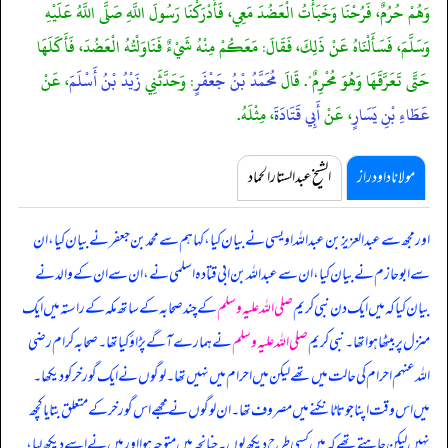
وَهُمْ حُرُمٌ، فَرُحْنَا وَخَبَأْتُ الْعَضُدَ مَعِي، فَأَدْرَكْنَا رَسُولَ اللَّهِ صَلَّى اللَّهُ عَلَيْهِ
وَسَلَّمَ، فَسَأَلْنَاهُ عَنْ ذَلِكَ، فَقَالَ: مَعَكُمْ مِنْهُ شَيْءٌ فَنَاوَلْتُهُ الْعَضُدَ، فَأَكَلَهَا
حَتَّى تَعَرَّقَهَا وَهُوَ مُحْرِمٌ". قَالَ
مُحَمَّدُ بْنُ جَعْفَرٍ
: وَحَدَّثَنِي
زَيْدُ بْنُ أَسْلَمَ
، عَنْ
عَطَاءِ بْنِ يَسَارٍ
، عَنْ
أَبِي قَتَادَةَ
، مِثْلَهُ.
مولانا داود راز
الشیخ عبدالستار الحماد
اور مجھ سے عبدالعزیز بن عبداللہ اویسی نے بیان کیا، کہا ہم سے محمد بن جعفر نے بیان کیا، ان
سے ابوحازم نے بیان کیا، ان سے عبداللہ بن ابی قتادہ اسلمی نے، ان سے ان کے والد نے
بیان کیا کہ
میں ایک دن نبی کریم
صلی اللہ علیہ وسلم
کے چند صحابہ کے ساتھ مکہ کے راستہ میں ایک
منزل پر بیٹھا ہوا تھا۔ نبی کریم
صلی اللہ علیہ وسلم
نے ہمارے آگے پڑاؤ کیا تھا۔ صحابہ کرام رضی
اللہ عنہم احرام کی حالت میں تھے لیکن میں احرام میں نہیں تھا۔ لوگوں نے ایک گورخر کو دیکھا۔
میں اس وقت اپنا جوتا ٹانکنے میں مصروف تھا۔ ان لوگوں نے مجھے اس گورخر کے متعلق بتایا کچھ
نہیں لیکن چاہتے تھے کہ میں کسی طرح دیکھ لوں۔ چنانچہ میں متوجہ ہوا اور میں نے اسے دیکھ لیا،