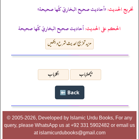
تخریج الحدیث:
«أحاديث صحيح البخاريّ كلّها صحيحة»
الحكم على الحديث:
أحاديث صحيح البخاريّ كلّها صحيحة
مزید تخریج الحدیث شرح دیکھیں
پچھلا باب
اگلا باب
Back ⬅️
© 2005-2026, Developed by Islamic Urdu Books, For any
query, please WhatsApp us at +92 331 5902482 or email us
at islamicurdubooks@gmail.com