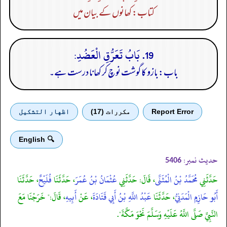
کتاب: کھانوں کے بیان میں
19. بَابُ تَعَرُّقِ الْعَضُدِ:
باب: بازو کا گوشت نوچ کر کھانا درست ہے۔
Report Error
مكررات (17)
اظهار التشكيل
🔍 English
حدیث نمبر:
5406
حَدَّثَنِي
مُحَمَّدُ بْنُ الْمُثَنَّى
، قَالَ: حَدَّثَنِي
عُثْمَانُ بْنُ عُمَرَ
، حَدَّثَنَا
فُلَيْحٌ
، حَدَّثَنَا
أَبُو حَازِمٍ الْمَدَنِيُّ
، حَدَّثَنَا
عَبْدُ اللَّهِ بْنُ أَبِي قَتَادَةَ
، عَنْ
أَبِيهِ
، قَالَ:" خَرَجْنَا مَعَ
النَّبِيِّ صَلَّى اللَّهُ عَلَيْهِ وَسَلَّمَ نَحْوَ مَكَّةَ".