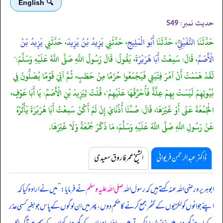
🔍 English
حدیث نمبر:
549
حَدَّثَنَا
النُّفَيْلِيُّ
، حَدَّثَنَا
أَبُو الْمَلِيحِ
، حَدَّثَنِي
يَزِيدُ بْنُ يَزِيدَ
، حَدَّثَنِي
يَزِيدُ بْنُ
الْأَصَمِّ
، قَالَ: سَمِعْتُ
أَبَا هُرَيْرَةَ
، يَقُولُ: قَالَ رَسُولُ اللَّهِ صَلَّى اللَّهُ عَلَيْهِ وَسَلَّمَ:"
لَقَدْ هَمَمْتُ أَنْ آمُرَ فِتْيَتِي فَيَجْمَعُوا حُزَمًا مِنْ حَطَبٍ، ثُمَّ آتِيَ قَوْمًا يُصَلُّونَ فِي
بُيُوتِهِمْ لَيْسَتْ بِهِمْ عِلَّةٌ فَأُحَرِّقَهَا عَلَيْهِمْ"، قُلْتُ لِيَزِيدَ بْنِ الْأَصَمِّ: يَا أَبَا عَوْفٍ،
الْجُمُعَةَ عَنَى أَوْ غَيْرَهَا، قَالَ: صُمَّتَا أُذُنَايَ إِنْ لَمْ أَكُنْ سَمِعْتُ أَبَا هُرَيْرَةَ يَأْثُرُهُ
عَنْ رَسُولِ اللَّهِ صَلَّى اللَّهُ عَلَيْهِ وَسَلَّمَ، مَا ذَكَرَ جُمُعَةً وَلَا غَيْرَهَا.
ڈاکٹر عبدالرحمٰن فریوائی
الشیخ عمر فاروق سعیدی
ابوہریرہ رضی اللہ عنہ کہتے ہیں کہ
رسول اللہ
صلی اللہ علیہ وسلم
نے فرمایا:
”
میں نے ارادہ کیا کہ
اپنے جوانوں کو لکڑیوں کے گٹھر جمع کرنے کا حکم دوں، پھر میں ان لوگوں کے پاس جو بغیر کسی عذر