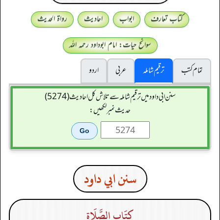
کتاب تعارف
ابواب
احادیث
رواۃ الحدیث
سوانح حیات: امام ابوداود رحمہ اللہ
تمام کتب
ترقیم شاملہ
عربی
اردو
سنن ابي داود میں ترقیم شاملہ سے تلاش کل احادیث (5274)
حدیث نمبر لکھیں:
سنن ابي داود
كِتَاب الصَّلَاةِ