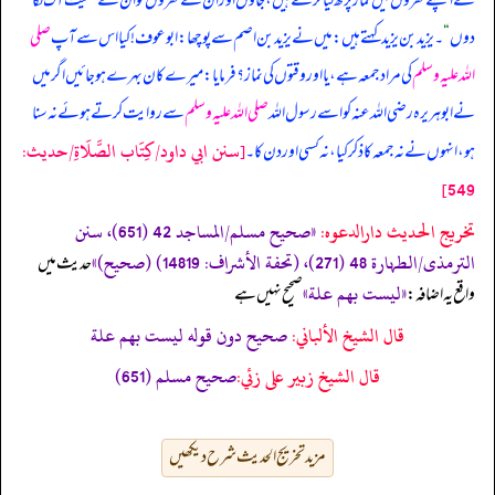
کے اپنے گھروں میں نماز پڑھ لیا کرتے ہیں، جاؤں اور ان کے گھروں کو ان کے سمیت آگ لگا
دوں
“
۔ یزید بن یزید کہتے ہیں: میں نے یزید بن اصم سے پوچھا: ابوعوف! کیا اس سے آپ
صلی
اللہ علیہ وسلم
کی مراد جمعہ ہے، یا اور وقتوں کی نماز؟ فرمایا: میرے کان بہرے ہو جائیں اگر میں
نے ابوہریرہ رضی اللہ عنہ کو اسے رسول اللہ
صلی اللہ علیہ وسلم
سے روایت کرتے ہوئے نہ سنا
[سنن ابي داود/كِتَاب الصَّلَاةِ/حدیث:
ہو، انہوں نے نہ جمعہ کا ذکر کیا، نہ کسی اور دن کا۔
549]
تخریج الحدیث دارالدعوہ:
«‏‏‏‏صحیح مسلم/المساجد 42 (651)، سنن
الترمذی/الطہارة 48 (271)، (تحفة الأشراف: 14819) (صحیح)»
‏‏‏‏ حدیث میں
«ليست بهم علة»
واقع یہ اضافہ:
صحیح نہیں ہے
قال الشيخ الألباني:
صحيح دون قوله ليست بهم علة
قال الشيخ زبير على زئي:
صحيح مسلم (651)
مزید تخریج الحدیث شرح دیکھیں