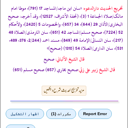
تخریج الحدیث دارالدعوہ:
«‏‏‏‏سنن ابن ماجہ/المساجد 17 (791)، موطا امام
مالک/صلاة الجماعة 1 (3)، (تحفة الأشراف: 12527)، وقد أخرجہ: صحیح
البخاری/الأذان 29 (644)، 34 (657)، والخصومات 5 (2420)، والأحکام
52 (7224)، صحیح مسلم/المساجد 42 (651)، سنن الترمذی/الصلاة 48
(217)، سنن النسائی/الإمامة 49 (849)، مسند احمد (2/244، 376، 489،
531)، سنن الدارمی/الصلاة 54 (1310) (صحیح)»
قال الشيخ الألباني:
صحيح
قال الشيخ زبير على زئي:
صحيح بخاري (657) صحيح مسلم (651)
مزید تخریج الحدیث شرح دیکھیں
Report Error
مكررات (1)
اظهار التشكيل