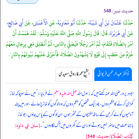
حدیث نمبر:
548
حَدَّثَنَا
عُثْمَانُ بْنُ أَبِي شَيْبَةَ
، حَدَّثَنَا
أَبُو مُعَاوِيَةَ
، عَنِ
الْأَعْمَشِ
، عَنْ
أَبِي صَالِحٍ
،
عَنْ
أَبِي هُرَيْرَةَ
، قَالَ: قَالَ رَسُولُ اللَّهِ صَلَّى اللَّهُ عَلَيْهِ وَسَلَّمَ:" لَقَدْ هَمَمْتُ أَنْ
آمُرَ بِالصَّلَاةِ فَتُقَامَ، ثُمَّ آمُرَ رَجُلًا فَيُصَلِّيَ بِالنَّاسِ، ثُمَّ أَنْطَلِقَ مَعِي بِرِجَالٍ مَعَهُمْ
حُزَمٌ مِنْ حَطَبٍ إِلَى قَوْمٍ لَا يَشْهَدُونَ الصَّلَاةَ، فَأُحَرِّقَ عَلَيْهِمْ بُيُوتَهُمْ بِالنَّارِ".
ڈاکٹر عبدالرحمٰن فریوائی
الشیخ عمر فاروق سعیدی
ابوہریرہ رضی اللہ عنہ کہتے ہیں کہ
رسول اللہ
صلی اللہ علیہ وسلم
نے فرمایا:
”
میں نے سوچا کہ نماز
کھڑی کرنے کا حکم دوں، پھر ایک شخص کو حکم دوں کہ وہ لوگوں کو نماز پڑھائے، اور میں چند
آدمیوں کو لے کر جن کے ساتھ لکڑیوں کے گٹھر ہوں، ان لوگوں کے پاس جاؤں، جو نماز
[سنن ابي داود/
باجماعت میں حاضر نہیں ہوتے اور ان کے گھروں میں آگ لگا دوں
“
۔
كِتَاب الصَّلَاةِ/حدیث: 548]