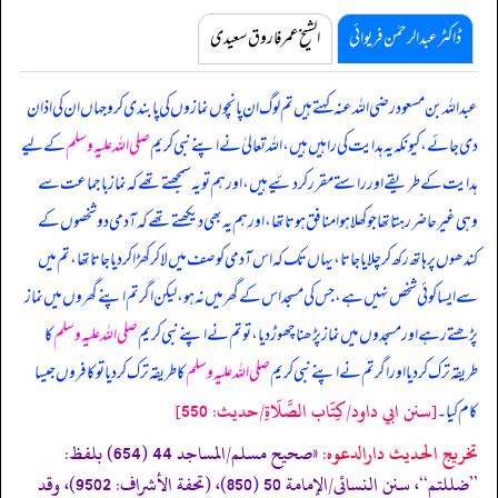
ڈاکٹر عبدالرحمٰن فریوائی
الشیخ عمر فاروق سعیدی
عبداللہ بن مسعود رضی اللہ عنہ کہتے ہیں
تم لوگ ان پانچوں نمازوں کی پابندی کرو جہاں ان کی اذان
دی جائے، کیونکہ یہ ہدایت کی راہیں ہیں، اللہ تعالیٰ نے اپنے نبی کریم
صلی اللہ علیہ وسلم
کے لیے
ہدایت کے طریقے اور راستے مقرر کر دئیے ہیں، اور ہم تو یہ سمجھتے تھے کہ نماز باجماعت سے
وہی غیر حاضر رہتا تھا جو کھلا ہوا منافق ہوتا تھا، اور ہم یہ بھی دیکھتے تھے کہ آدمی دو شخصوں کے
کندھوں پر ہاتھ رکھ کر چلایا جاتا، یہاں تک کہ اس آدمی کو صف میں لا کر کھڑا کر دیا جاتا تھا، تم میں
سے ایسا کوئی شخص نہیں ہے، جس کی مسجد اس کے گھر میں نہ ہو، لیکن اگر تم اپنے گھروں میں نماز
پڑھتے رہے اور مسجدوں میں نماز پڑھنا چھوڑ دیا، تو تم نے اپنے نبی کریم
صلی اللہ علیہ وسلم
کا
طریقہ ترک کر دیا اور اگر تم نے اپنے نبی کریم
صلی اللہ علیہ وسلم
کا طریقہ ترک کر دیا تو کافروں جیسا
[سنن ابي داود/كِتَاب الصَّلَاةِ/حدیث: 550]
کام کیا۔
تخریج الحدیث دارالدعوہ:
«‏‏‏‏صحیح مسلم/المساجد 44 (654) بلفظ:
’’ضللتم‘‘، سنن النسائی/الإمامة 50 (850)، (تحفة الأشراف: 9502)، وقد