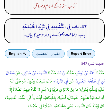
کتاب: نماز کے احکام و مسائل
47. باب فِي التَّشْدِيدِ فِي تَرْكِ الْجَمَاعَةِ
باب: جماعت چھوڑنے پر وارد وعید کا بیان۔
Report Error
اظهار التشكيل
🔍 English
حدیث نمبر:
547
حَدَّثَنَا
أَحْمَدُ بْنُ يُونُسَ
، حَدَّثَنَا
زَائِدَةُ
، حَدَّثَنَا
السَّائِبُ بْنُ حُبَيْشٍ
، عَنْ
مَعْدَانَ
بْنِ أَبِي طَلْحَةَ الْيَعْمُرِيِّ
، عَنْ
أَبِي الدَّرْدَاءِ
، قَالَ: سَمِعْتُ رَسُولَ اللَّهِ صَلَّى اللَّهُ
عَلَيْهِ وَسَلَّمَ، يَقُولُ:" مَا مِنْ ثَلَاثَةٍ فِي قَرْيَةٍ وَلَا بَدْوٍ لَا تُقَامُ فِيهِمُ الصَّلَاةُ إِلَّا
قَدِ اسْتَحْوَذَ عَلَيْهِمُ الشَّيْطَانُ، فَعَلَيْكَ بِالْجَمَاعَةِ، فَإِنَّمَا يَأْكُلُ الذِّئْبُ الْقَاصِيَةَ"،
قَالَ زَائِدَةُ: قَالَ السَّائِبُ: يَعْنِي بِالْجَمَاعَةِ: الصَّلَاةَ فِي الْجَمَاعَةِ.