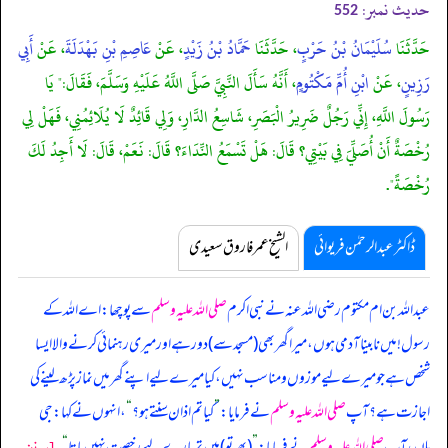
حدیث نمبر:
552
حَدَّثَنَا
سُلَيْمَانُ بْنُ حَرْبٍ
، حَدَّثَنَا
حَمَّادُ بْنُ زَيْدٍ
، عَنْ
عَاصِمِ بْنِ بَهْدَلَةَ
، عَنْ
أَبِي
رَزِينٍ
، عَنْ
ابْنِ أُمِّ مَكْتُومٍ
، أَنَّهُ سَأَلَ النَّبِيَّ صَلَّى اللَّهُ عَلَيْهِ وَسَلَّمَ، فَقَالَ:" يَا
رَسُولَ اللَّهِ، إِنِّي رَجُلٌ ضَرِيرُ الْبَصَرِ، شَاسِعُ الدَّارِ، وَلِي قَائِدٌ لَا يُلَائِمُنِي، فَهَلْ لِي
رُخْصَةٌ أَنْ أُصَلِّيَ فِي بَيْتِي؟ قَالَ: هَلْ تَسْمَعُ النِّدَاءَ؟ قَالَ: نَعَمْ، قَالَ: لَا أَجِدُ لَكَ
رُخْصَةً".
ڈاکٹر عبدالرحمٰن فریوائی
الشیخ عمر فاروق سعیدی
عبداللہ بن ام مکتوم رضی اللہ عنہ نے
نبی اکرم
صلی اللہ علیہ وسلم
سے پوچھا: اے اللہ کے
رسول! میں نابینا آدمی ہوں، میرا گھر بھی (مسجد سے) دور ہے اور میری رہنمائی کرنے والا ایسا
شخص ہے جو میرے لیے موزوں و مناسب نہیں، کیا میرے لیے اپنے گھر میں نماز پڑھ لینے کی
اجازت ہے؟ آپ
صلی اللہ علیہ وسلم
نے فرمایا:
”
کیا تم اذان سنتے ہو؟
“
، انہوں نے کہا: جی
[سنن
ہاں، آپ
صلی اللہ علیہ وسلم
نے فرمایا:
”
(پھر تو) میں تمہارے لیے رخصت نہیں پاتا
“
۔