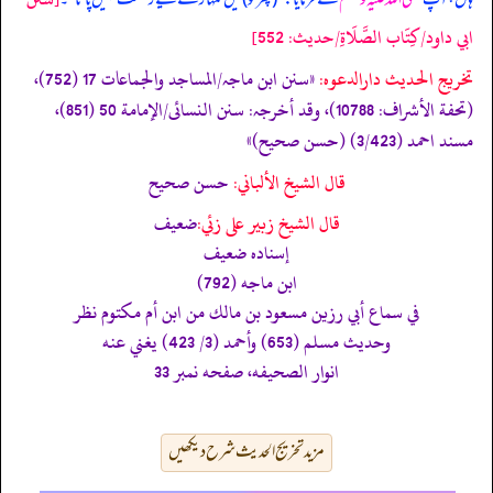
ابي داود/كِتَاب الصَّلَاةِ/حدیث: 552]
تخریج الحدیث دارالدعوہ:
«‏‏‏‏سنن ابن ماجہ/المساجد والجماعات 17 (752)،
(تحفة الأشراف: 10788)، وقد أخرجہ: سنن النسائی/الإمامة 50 (851)،
مسند احمد (3/423) (حسن صحیح)»
قال الشيخ الألباني:
حسن صحيح
قال الشيخ زبير على زئي:
ضعيف
إسناده ضعيف
ابن ماجه (792)
في سماع أبي رزين مسعود بن مالك من ابن أم مكتوم نظر
وحديث مسلم (653) وأحمد (3/ 423) يغني عنه
انوار الصحيفه، صفحه نمبر 33
مزید تخریج الحدیث شرح دیکھیں