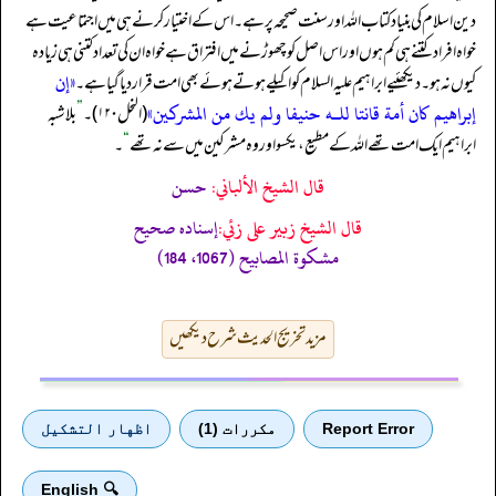
دین اسلام کی بنیاد کتاب اللہ اور سنت صحیحہ پر ہے۔ اس کے اختیار کرنے ہی میں اجتماعیت ہے
خواہ افراد کتنے ہی کم ہوں اور اس اصل کو چھوڑنے میں افتراق ہے خواہ ان کی تعداد کتنی ہی زیادہ
«إن
کیوں نہ ہو۔ دیکھئیے ابراہیم علیہ السلام کو اکیلے ہوتے ہوئے بھی امت قرار دیا گیا ہے۔
إبراهيم كان أمة قانتا للـه حنيفا ولم يك من المشركين»
(النحل ۱۲۰)۔
”
بلاشبہ
ابراہیم ایک امت تھے اللہ کے مطیع، یکسو اور وہ مشرکین میں سے نہ تھے
“
۔
قال الشيخ الألباني:
حسن
قال الشيخ زبير على زئي:
إسناده صحيح
مشكوة المصابيح (1067، 184)
مزید تخریج الحدیث شرح دیکھیں
Report Error
مكررات (1)
اظهار التشكيل
🔍 English