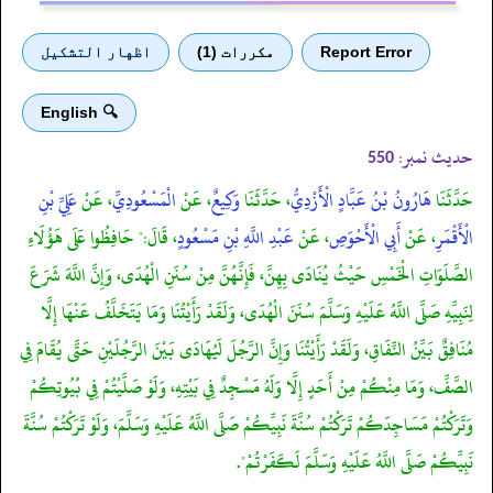
Report Error
مكررات (1)
اظهار التشكيل
🔍 English
حدیث نمبر:
550
حَدَّثَنَا
هَارُونُ بْنُ عَبَّادٍ الْأَزْدِيُّ
، حَدَّثَنَا
وَكِيعٌ
، عَنْ
الْمَسْعُودِيِّ
، عَنْ
عَلِيِّ بْنِ
الْأَقْمَرِ
، عَنْ
أَبِي الْأَحْوَصِ
، عَنْ
عَبْدِ اللَّهِ بْنِ مَسْعُودٍ
، قَالَ:" حَافِظُوا عَلَى هَؤُلَاءِ
الصَّلَوَاتِ الْخَمْسِ حَيْثُ يُنَادَى بِهِنَّ، فَإِنَّهُنَّ مِنْ سُنَنِ الْهُدَى، وَإِنَّ اللَّهَ شَرَعَ
لِنَبِيِّهِ صَلَّى اللَّهُ عَلَيْهِ وَسَلَّمَ سُنَنَ الْهُدَى، وَلَقَدْ رَأَيْتُنَا وَمَا يَتَخَلَّفُ عَنْهَا إِلَّا
مُنَافِقٌ بَيِّنُ النِّفَاقِ، وَلَقَدْ رَأَيْتُنَا وَإِنَّ الرَّجُلَ لَيُهَادَى بَيْنَ الرَّجُلَيْنِ حَتَّى يُقَامَ فِي
الصَّفِّ، وَمَا مِنْكُمْ مِنْ أَحَدٍ إِلَّا وَلَهُ مَسْجِدٌ فِي بَيْتِهِ، وَلَوْ صَلَّيْتُمْ فِي بُيُوتِكُمْ
وَتَرَكْتُمْ مَسَاجِدَكُمْ تَرَكْتُمْ سُنَّةَ نَبِيِّكُمْ صَلَّى اللَّهُ عَلَيْهِ وَسَلَّمَ، وَلَوْ تَرَكْتُمْ سُنَّةَ
نَبِيِّكُمْ صَلَّى اللَّهُ عَلَيْهِ وَسَلَّمَ لَكَفَرْتُمْ".