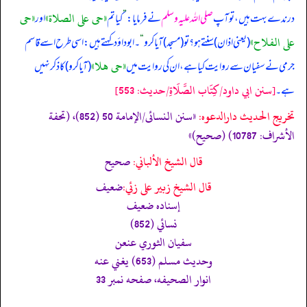
«حى على الصلاة»
«حى
درندے بہت ہیں، تو آپ
صلی اللہ علیہ وسلم
نے فرمایا:
”
کیا تم
اور
على الفلاح»
(یعنی اذان) سنتے ہو؟ تو (مسجد) آیا کرو
“
۔ ابوداؤد کہتے ہیں: اسی طرح اسے قاسم
«حى هلا»
جرمی نے سفیان سے روایت کیا ہے، ان کی روایت میں
(آیا کرو) کا ذکر نہیں
[سنن ابي داود/كِتَاب الصَّلَاةِ/حدیث: 553]
ہے۔
تخریج الحدیث دارالدعوہ:
«‏‏‏‏سنن النسائی/الإمامة 50 (852)، (تحفة
الأشراف: 10787) (صحیح)»
قال الشيخ الألباني:
صحيح
قال الشيخ زبير على زئي:
ضعيف
إسناده ضعيف
نسائي (852)
سفيان الثوري عنعن
وحديث مسلم (653) يغني عنه
انوار الصحيفه، صفحه نمبر 33