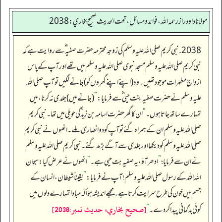
مولانا داود راز رحمه الله، فوائد و مسائل، تحت الحديث صحيح بخاري: 2038
2038. نبی کریم صلی اللہ علیہ وسلم کی زوجہ محترمہ حضرت صفیہ ؓ سے روایت ہے کہ
نبی کریم صلی اللہ علیہ وسلم مسجد نبوی صلی اللہ علیہ وسلم میں تھے اور آپ کے پاس
ازواج مطہرات موجود تھیں۔ وہ (اپنے اپنے گھروں کو) جانے لگیں تو آ پ صلی اللہ
علیہ وسلم نے حضرت صفیہ بنت حیی ؓ سے فرمایا:
”
(جانے میں) جلدی نہ کرنا، میں
تمہارے ساتھ جاتا ہوں۔
“
ان کاگھر حضرت اسامہ بن زید ؓ کی حویلی میں تھا۔ نبی کریم
صلی اللہ علیہ وسلم ان کے ہمراہ گئے تو آپ کو دو انصاری ملے۔ انھوں نے نبی کریم
صلی اللہ علیہ وسلم کو دیکھا اور جلدی سے آگے بڑھ گئے۔ نبی کریم صلی اللہ علیہ وسلم
نے ان سے فرمایا؛
”
ادھر آؤ، یہ صفیہ بت حیی ہے۔
“
انھوں نے عرض کیا: سبحان
اللہ اللہ کے رسول صلی اللہ علیہ وسلم ! آپ نے فرمایا:
”
یقیناً شیطان، انسان کے
جسم میں خون کی طرح سرایت کرتا ہے۔ مجھے اندیشہ ہواکہ مبادا تمہارے دلوں میں
[صحيح بخاري، حديث نمبر:2038]
کوئی بدگمانی پیدا کردے۔
“