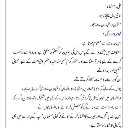
علي رسلكما:
اپنی چال چلتے رہو،
سکون واطمینان سے چلو۔
فوائد ومسائل:
اس حدیث سے معلوم ہوتا ہے،
اعتکاف میں بیٹھنے والے کے پاس اس کی بیوی جا کر گفتگو کر سکتی ہے اور وہ اسے رخصت
کرنے کے لیے باہر آ سکتا ہے اور حضور اکرم صلی اللہ علیہ وسلم اپنی امت کے لیے انتہائی
شفیق اور ہمدرد تھے،
ان کو ہر ایسے کام سے آگاہ کرتے تھے،
جو ان کے لیے گناہ کا باعث بن سکتا تھا اور انسان کو شیطان سے بچ کر رہنا چاہیے،
وہ انسان میں خون کی طرح گردش کرتا ہے اور اس کے دل میں شکوک و شبہات پیدا کر کے
اسے راہ راست سے ہٹانے کی کوشش کرتا ہے اور انصاریوں نے،
اس بات پر تعجب اور حیرت کا اظہار کرتے ہوئے کہ کوئی مسلمان آپ کے بارے میں بھی
بدگمانی کا شکار ہو سکتا ہے،