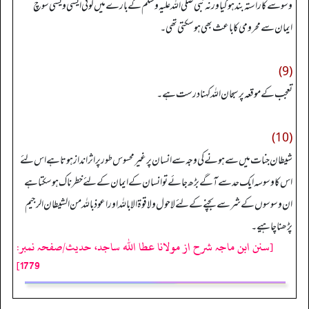
وسوسے کا راستہ بند ہو گیا ورنہ نبی صلی اللہ علیہ وسلم کے بارے میں کوئی ایسی ویسی سوچ
ایمان سے محرومی کا با عث بھی ہو سکتی تھی۔
(9)
تعجب کے موقعہ پر سبحان اللہ کہنا درست ہے۔
(10)
شیطان جنات میں سے ہونے کی وجہ سے انسان پر غیر محسوس طور پر اثر انداز ہوتا ہے اس لئے
اس کا وسوسہ ایک حد سے آگے بڑھ جائے تو انسان کے ایمان کے لئے خطرناک ہو سکتا ہے
ان وسوسوں کے شر سے بچنے کے لئے لاحول ولا قوۃ الا باللہ اور اعوذ باللہ من الشیطان الرجیم
پڑھنا چاہیے۔
[سنن ابن ماجہ شرح از مولانا عطا الله ساجد، حدیث/صفحہ نمبر:
1779]