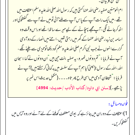
حسن ظن کا بیان۔
ام المؤمنین صفیہ رضی اللہ عنہا کہتی ہیں کہ رسول اللہ صلی اللہ علیہ وسلم اعتکاف میں
تھے، میں ایک رات آپ کے پاس آپ سے ملنے آئی تو میں نے آپ سے گفتگو کی اور
اٹھ کر جانے لگی، آپ مجھے پہنچانے کے لیے میرے ساتھ اٹھے اور اس وقت وہ
اسامہ بن زید رضی اللہ عنہما کے گھر میں رہتی تھیں، اتنے میں انصار کے دو آدمی
گزرے انہوں نے جب نبی اکرم صلی اللہ علیہ وسلم کو دیکھا تو تیزی سے چلنے لگے،
آپ نے فرمایا:
”
تم دونوں ٹھہرو، یہ صفیہ بنت حیی ہیں
“
ان دونوں نے کہا: سبحان
اللہ، اللہ کے رسول! (یعنی کیا ہم آپ کے سلسلہ میں بدگمانی کر سکتے ہیں) آپ نے
فرمایا:
”
شیطان آدمی میں اسی طرح پھرتا ہ۔۔۔۔ (مکمل حدیث اس نمبر پر
[سنن ابي داود/كتاب الأدب /حدیث: 4994]
پڑھیے۔)
فوائد ومسائل:
1) اعتکاف کے دوران میں جائزہے کہ بیوی معتکف کو ملنے کے لئے آئےاور وہ آپس میں
گفتگو کریں۔