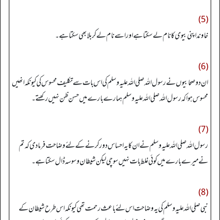
(5)
خاوند اپنی بیوی کا نام لے سکتا ہے اور اسے نام لے کر بلا بھی سکتا ہے۔
(6)
ان دو صحابیو ں نے رسول اللہ صلی اللہ علیہ وسلم کی اس بات سے تکلیف محسوس کی کیونکہ انھیں
محسوس ہوا کہ رسول اللہ صلی اللہ علیہ وسلم ہمارے بارے میں حسن ظن نہیں رکھتے۔
(7)
رسول اللہ صلی اللہ علیہ وسلم نے ان کا یہ احساس دور کر نے کے لئے وضاحت فرما دی کہ تم
نے میرے بارے میں کوئی غلط بات نہیں سوچی لیکن شیطان وسوسہ ڈال سکتا ہے۔
(8)
نبی صلی اللہ علیہ وسلم کی یہ وضاحت اس لئے باعث رحمت تھی کیونکہ اس طرح شیطان کے