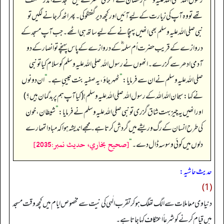
رسول اللہ صلی اللہ علیہ وسلم رمضان کے آخری عشرے میں مسجد کے اندر معتکف
تھے تو وہ آپ کی زیارت کے لیے آئیں اور کچھ دیر گفتگو کی۔ پھر اٹھ کر جانےلگیں تو
نبی صلی اللہ علیہ وسلم بھی انھیں پہنچانے کے لیے ساتھ ہی اٹھے۔ جب آپ مسجد کے
دروازے کےقریب حضرت اُم سلمہ ؓ کے دروازے کے پاس پہنچے تو انصارکے دو
آدمی ادھر سے گزرے۔ انھوں نے رسول اللہ صلی اللہ علیہ وسلم کو سلام کیا تو نبی
صلی اللہ علیہ وسلم نے ان سے فرمایا:
”
ٹھہرجاؤ، یہ صفیہ بنت حییی ٍ ہے۔
“
ان دونوں
نےکہا: سبحان اللہ اللہ کے رسول اللہ صلی اللہ علیہ وسلم !(کیا آپ ہم پر بدگمان ہیں؟)
اور انھیں یہ چیز بہت شاق گزری تو نبی صلی اللہ علیہ وسلم نے فرمایا:
”
شیطان، خون
کی طرح انسان کے رگ و ریشے میں گردش کرتا ہے۔ مجھے اندیشہ ہوا کہ مبادا تمھارے
[صحيح بخاري، حديث نمبر:2035]
دلوں میں کوئی وسوسہ ڈال دے۔
“
حدیث حاشیہ:
(1)
دنیاوی معاملات سے الگ تھلگ ہو کر تقرب الٰہی کی نیت سے مخصوص ایام میں کچھ وقت مسجد
میں قیام کرنے کو شرعاً اعتکاف کہا جاتا ہے۔