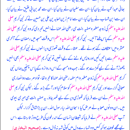
بھائی عبدالحمید نے بیان کیا، ان سے سلیمان نے بیان کیا، ان سے محمد بن ابی عتیق نے بیان کیا،
ان سے ابن شہاب نے بیان کیا، ان سے امام زین العابدین علی بن حسین نے کہ
نبی کریم
صلی
اللہ علیہ وسلم
کی زوجہ مطہرہ صفیہ بنت حی رضی اللہ عنہا نے انہیں خبر دی کہ وہ نبی کریم
صلی اللہ
علیہ وسلم
کے پاس ملنے آئیں۔ نبی کریم
صلی اللہ علیہ وسلم
اس وقت مسجد میں رمضان کے آخری
عشرہ میں اعتکاف کئے ہوئے تھے۔ عشاء کے وقت تھوڑی دیر انہوں نے نبی کریم
صلی اللہ
علیہ وسلم
سے باتیں کیں اور واپس لوٹنے کے لیے اٹھیں تو نبی کریم
صلی اللہ علیہ وسلم
بھی انہیں
چھوڑ آنے کے لیے کھڑے ہو گئے۔ جب وہ مسجد کے اس دروازہ کے پاس پہنچیں جہاں نبی
کریم
صلی اللہ علیہ وسلم
کی زوجہ مطہرہ ام سلمہ رضی اللہ عنہا کا حجرہ تھا، تو ادھر سے دو انصاری
صحابی گزرے اور نبی کریم
صلی اللہ علیہ وسلم
کو سلام کیا اور آگے بڑھ گئے۔ لیکن نبی کریم
صلی
اللہ علیہ وسلم
نے ان سے فرمایا کہ تھوڑی دیر کے لیے ٹھہر جاؤ۔ یہ صفیہ بنت حی میری بیوی
ہیں۔ ان دونوں صحابہ نے عرض کیا: سبحان اللہ، یا رسول اللہ۔ ان پر بڑا شاق گزرا۔ لیکن
آپ
صلی اللہ علیہ وسلم
نے فرمایا کہ شیطان انسان کے اندر خون کی طرح دوڑتا رہتا ہے، اس
[صحيح البخاري/
لیے مجھے خوف ہوا کہ کہیں وہ تمہارے دل میں کوئی شبہ نہ ڈال دے۔