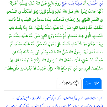
بْنِ الْحُسَيْنِ
، أَنَّ
صَفِيَّةَ بِنْتَ حُيَيٍّ
زَوْجَ النَّبِيِّ صَلَّى اللَّهُ عَلَيْهِ وَسَلَّمَ، أَخْبَرَتْهُ"
أَنَّهَا جَاءَتْ رَسُولَ اللَّهِ صَلَّى اللَّهُ عَلَيْهِ وَسَلَّمَ تَزُورُهُ وَهُوَ مُعْتَكِفٌ فِي الْمَسْجِدِ
فِي الْعَشْرِ الْغَوَابِرِ مِنْ رَمَضَانَ، فَتَحَدَّثَتْ عِنْدَهُ سَاعَةً مِنَ الْعِشَاءِ، ثُمَّ قَامَتْ
تَنْقَلِبُ، فَقَامَ مَعَهَا النَّبِيُّ صَلَّى اللَّهُ عَلَيْهِ وَسَلَّمَ يَقْلِبُهَا، حَتَّى إِذَا بَلَغَتْ باب
الْمَسْجِدِ الَّذِي عِنْدَ مَسْكَنِ أُمِّ سَلَمَةَ زَوْجِ النَّبِيِّ صَلَّى اللَّهُ عَلَيْهِ وَسَلَّمَ، مَرَّ
بِهِمَا رَجُلَانِ مِنَ الْأَنْصَارِ، فَسَلَّمَا عَلَى رَسُولِ اللَّهِ صَلَّى اللَّهُ عَلَيْهِ وَسَلَّمَ، ثُمَّ
نَفَذَا، فَقَالَ لَهُمَا رَسُولُ اللَّهِ صَلَّى اللَّهُ عَلَيْهِ وَسَلَّمَ: عَلَى رِسْلِكُمَا، إِنَّمَا هِيَ
صَفِيَّةُ بِنْتُ حُيَيٍّ، قَالَا: سُبْحَانَ اللَّهِ يَا رَسُولَ اللَّهِ، وَكَبُرَ عَلَيْهِمَا مَا قَالَ: إِنَّ
الشَّيْطَانَ يَجْرِي مِنَ ابْنِ آدَمَ مَبْلَغَ الدَّمِ، وَإِنِّي خَشِيتُ أَنْ يَقْذِفَ فِي قُلُوبِكُمَا".
مولانا داود راز
الشیخ عبدالستار الحماد
ہم سے ابوالیمان نے بیان کیا، انہوں نے کہا ہم کو شعیب نے خبر دی، انہیں زہری نے
(دوسری سند) اور ہم سے اسماعیل بن ابی اویس نے بیان کیا، انہوں نے کہا کہ مجھ سے میرے