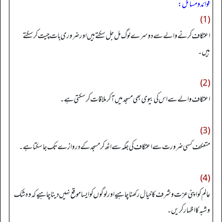
فوائد و مسائل:
(1)
اعتکاف کرنے والے سے دوسرے لوگ مل جل سکتے ہیں اور ضروری بات چیت کر سکتے
ہیں۔
(2)
اعتکاف والے سے اس کی بیوی بھی مسجد میں آ کر ملاقات کر سکتی ہے۔
(3)
متعکف کسی ضرورت سے اعتکا ف کی جگہ سے اٹھ کر مسجد کے دروازے تک جا سکتا ہے۔
(4)
عالم کو اپنی عزت و شرف کا خیال رکھنا چا ہیے اور لوگوں کو ایسا موقع نہیں دینا چاہیے کہ وہ شک
وشبہ کا اظہا ر کریں۔