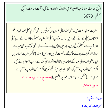
الشيخ الحديث مولانا عبدالعزيز علوي حفظ الله، فوائد و مسائل، تحت الحديث ، صحيح
مسلم: 5679
حضرت صفیہ بنت حیی رضی اللہ تعالی عنہا بیان کرتی ہیں، نبی اکرم صلی اللہ علیہ وسلم
اعتکاف بیٹھے ہوئے تھے، میں رات کو آپ صلی اللہ علیہ وسلم کی ملاقات کے لیے آئی
اور آپ سے گفتگو کرتی رہی، پھر میں واپس جانے کے لیے اٹھی تو آپ بھی میرے
ساتھ اٹھ کھڑے ہوئے تاکہ مجھے رخصت کریں اور اس (صفیہ) کا گھر حضرت اسامہ بن
زید رضی اللہ تعالی عنہ کے احاطہ میں تھا تو دو انصاری گزرے، جب انہوں نے نبی
اکرم صلی اللہ علیہ وسلم کو دیکھا، تیز تیز چلنے لگے تو نبی اکرم صلی اللہ علیہ وسلم نے
[صحيح مسلم، حديث
فرمایا:... (مکمل حدیث اس نمبر پر دیکھیں)
نمبر:5679]
حدیث حاشیہ:
مفردات الحدیث: