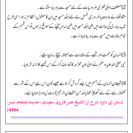
2) معتکف اپنی فطری ضروریات کے لئے مسجد سے باہر جا سکتا ہے۔
مثلا قضائے حاجت یا ضروری غسل لے لئے جبکہ مسجد میں ان کا معقول انتظام نہ ہو، اسی طرح
شدید بیماری کی حالت میں بھی جبکہ مسجد میں طبی امداد پہنچنے کے مواقع نہ ہوں تو اس قسم کے
تمام حالات میں مسجد سے باہر جانا جائز ہے۔
3) انسان کو تہمت اور شبہے کے مقامات سے ہمیشہ بچتے رہنا چاہیئے۔
نبی صلی اللہ علیہ وسلم نے اپنی اہلیہ محترمہ کا تعارف کرا کے اس شہبے کا ازالہ فرما دیا۔
4) شیطان انسان کے جسم میں ایسے گردش کرتا ہے جیسے خون اس لیے اس کے شر سے
محفوظ رہنے کے لئے تعوذ (أعوذ باللہ من الشیطان الرجیم) بہت زیادہ بڑھنا چاہئے۔
[سنن ابی داود شرح از الشیخ عمر فاروق سعیدی، حدیث/صفحہ نمبر:
4994]