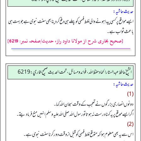
حدیث حاشیہ:
ایسے مواقع پر کسی پیدا ہونے والی غلط فہمی کو پہلے ہی دفع کر دینا بھی سنت نبوی ہے جو بہت ہی
باعث ثواب ہے۔
[صحیح بخاری شرح از مولانا داود راز، حدیث/صفحہ نمبر: 6219]
الشيخ حافط عبدالستار الحماد حفظ الله، فوائد و مسائل، تحت الحديث صحيح بخاري:6219
حدیث حاشیہ:
(1)
دونوں انصاری بزرگوں نے تعجب کے وقت سبحان اللہ کہا۔
اگر ایسے موقع پر یہ کہنا درست نہ ہوتا تو رسول اللہ صلی اللہ علیہ وسلم انہیں منع فرما دیتے۔
(2)
اس سے یہ بھی معلوم ہوا کہ متوقع غلط فہمی کو قبل از وقت دور کرنا سنت نبوی ہے۔