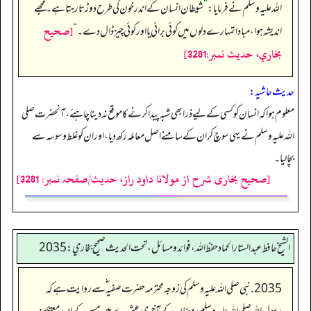
اللہ علیہ وسلم نے فرمایا:
”
شیطان انسان کے اندر خون کی طرح دوڑتا رہتا ہے۔ مجھے
[صحيح
اندیشہ ہوا، مبادا تمہارے دلوں میں کوئی برائی یا اور کوئی چیز ڈال دے۔
“
بخاري، حديث نمبر:3281]
حدیث حاشیہ:
معلوم ہوا کہ انسان کو کسی کے لیے ذرا بھی شبہ پیدا کرنے کا موقع نہ دینا چاہئے، آنحضرت صلی
اللہ علیہ وسلم نے یہی سوچ کر ان کے سامنے اصل معاملہ رکھ دیا، اور ان کو غلط وسوسہ سے
بچالیا۔
[صحیح بخاری شرح از مولانا داود راز، حدیث/صفحہ نمبر: 3281]
الشيخ حافط عبدالستار الحماد حفظ الله، فوائد و مسائل، تحت الحديث صحيح بخاري:2035
2035. نبی صلی اللہ علیہ وسلم کی زوجہ محترمہ حضرت صفیہ ؓ سے روایت ہے کہ