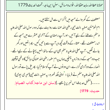
مولانا عطا الله ساجد حفظ الله، فوائد و مسائل، سنن ابن ماجه، تحت الحديث1779
معتکف کے گھر والے مسجد میں آ کر اس سے مل سکتے ہیں۔
ام المؤمنین صفیہ بنت حیی رضی اللہ عنہا سے روایت ہے کہ وہ رسول اللہ صلی اللہ علیہ
وسلم سے ملنے کے لیے آئیں، اور آپ رمضان کے آخری عشرے میں مسجد کے
اندر معتکف تھے، عشاء کے وقت کچھ دیر آپ سے باتیں کیں، پھر اٹھیں اور گھر
جانے لگیں، آپ صلی اللہ علیہ وسلم بھی ان کے ساتھ انہیں پہنچانے کے لیے اٹھے،
جب وہ مسجد کے دروازہ پہ پہنچیں جہاں پہ ام سلمہ رضی اللہ عنہا کی رہائش گاہ تھی تو قبیلہ
انصار کے دو آدمی گزرے، ان دونوں نے آپ کو سلام کیا، پھر چل پڑے تو رسول
اللہ صلی اللہ علیہ وسلم نے فرمایا:
”
اپنی جگہ ٹھہرو، یہ صفیہ بنت حیی (میری بیوی)
[سنن ابن ماجه/كتاب الصيام/
۔۔۔۔ (مکمل حدیث اس نمبر پر پڑھیے۔)
حدیث: 1779]
اردو حاشہ: