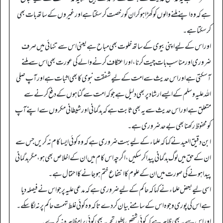
ہے کہ وہ اپنے ملنے والوں کو کھڑا ہو کر ان کو رخصت کرسکتا ہے اور غیروں کے ساتھ بات بھی
کرسکتا ہے۔
اور اس کے لیے اپنی بیوی کے ساتھ خلوت بھی مباح ہے یعنی اس سے تنہائی میں صرف
ضروری اور مناسب بات چیت کرنا، اور اعتکاف کرنے والے کی عورت بھی اس سے ملنے
آسکتی ہے اور اس حدیث سے امت کے لیے شفقت نبوی کا بھی اثبات ہے اور آپ صلی
اللہ علیہ وسلم کے ایسے ارشاد پر بھی دلیل ہے جو کہ امت سے گناہوں کے دفع کرنے سے
متعلق ہے اور اس حدیث سے یہ بھی ثابت ہے کہ بدگمانی اور شیطانی مکروں سے اپنے آپ
کو محفوظ رکھنا بھی بے حد ضروری ہے۔
ابن دقیق العید نے کہا کہ علماءکے لیے بہت ضروری ہے کہ وہ کوئی ایسا کام نہ کریں جس سے
ان کے حق میں لوگ بدگمانی پیدا کرسکیں، اگرچہ اس کام میں ان کے اخلاص بھی ہو، مگر بدگمانی
پیدا ہونے کی صورت میں ان کے علوم کا انتفاع ختم ہوجانے کا احتمال ہے۔
اسی لیے بعض علماءنے کہا کہ حاکم کے لیے ضروری ہے کہ مدعی علیہ پر جو اس نے فیصلہ دیا
ہے اس کی پوری وجوہ اس کے سامنے بیان کردے تاکہ وہ کوئی غلط تہمت حاکم پر نہ لگا سکے۔
اور اس سے یہ بھی ظاہر ہے کہ کوئی شخص بطور تجربہ بھی کوئی برامظاہرہ نہ کرے۔