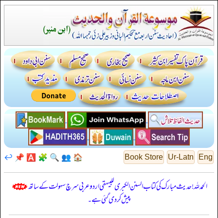
↩️
📌
🅰️
🧩
🔍
👥
🏠
Book Store
Ur-Latn
Eng
الحمدللہ! حدیث مبارک کی کتاب السنن الكبرى للبيهقي اردو عربی سرچ سہولت کے ساتھ
پیش کر دی گئی ہے۔