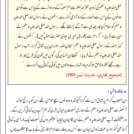
صلی اللہ علیہ وسلم کی زوجہ محترمہ حضرت ام سلمہ ؓ کے دروازے کے پاس ہے تو ان
دونوں کے پاس سے انصار کے دو آدمی گزرے۔ انھوں نے رسول اللہ صلی اللہ علیہ
وسلم کو سلام کیا پھر جلدی سے آگے بڑھنے لگے۔ رسول اللہ صلی اللہ علیہ وسلم نے
ان سے فرمایا:
”
آرام سے چلو۔ (یہ میری بیوی حضرت صفیہ ؓ ہیں)۔
“
انھوں نے
کہا: اللہ کے رسول صلی اللہ علیہ وسلم ! سبحان اللہ۔ اور ان پر یہ شاق گزرا۔ تب رسول
اللہ صلی اللہ علیہ وسلم نے فرمایا:
”
شیطان انسان کی رگوں میں خون کی طرح پھرتا
ہے۔ مجھے خطرہ لاحق ہوا کہ مبادا تمہارے والوں میں کوئی بدگمانی پیدا کردے۔
“
[صحيح بخاري، حديث نمبر:3101]
حدیث حاشیہ:
ان اصحاب کرام پر شاق اس لئے گزرا کیونکہ وہ دونوں سچے مومن تھے‘ ان کو یہ رنج ہوا کہ
آنحضرت صلی اللہ علیہ وسلم نے ہماری نسبت یہ خیال فرمایا کہ ہم آپ پر بدگمانی کریں گے۔
درحقیقت آپ صلی اللہ علیہ وسلم نے ان کا ایمان بچالیا‘ پیغمبروں کی نسبت ایک ذرا سی بد گمانی
کرنا بھی کفر اور باعث زوال ایمان ہے‘ اس حدیث سے امام بخاری ؒنے باب کا مطلب یوں