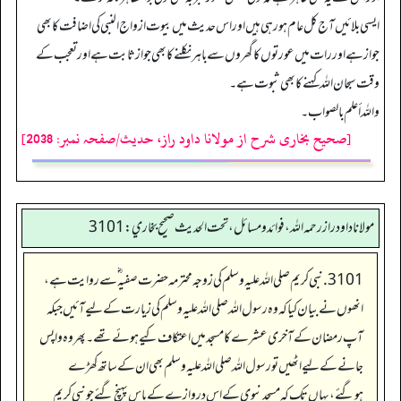
ایسی بلائیں آج کل عام ہو رہی ہیں اور اس حدیث میں بیوت ازواج النبی کی اضافت کا بھی
جواز ہے اور رات میں عورتوں کا گھروں سے باہر نکلنے کا بھی جواز ثابت ہے اور تعجب کے
وقت سبحان اللہ کہنے کا بھی ثبوت ہے۔
واللہ أعلم بالصواب۔
[صحیح بخاری شرح از مولانا داود راز، حدیث/صفحہ نمبر: 2038]
مولانا داود راز رحمه الله، فوائد و مسائل، تحت الحديث صحيح بخاري: 3101
3101. نبی کریم صلی اللہ علیہ وسلم کی زوجہ محترمہ حضرت صفیہ ؓسے روایت ہے،
انھوں نے بیان کیاکہ وہ رسول اللہ صلی اللہ علیہ وسلم کی زیارت کے لیے آئیں جبکہ
آپ رمضان کے آخری عشرے کامسجد میں اعتکاف کیے ہوئے تھے۔ پھر وہ واپس
جانے کے لیے اٹھیں تو رسول اللہ صلی اللہ علیہ وسلم بھی ان کے ساتھ کھڑے
ہوگئے، یہاں تک کہ مسجد نبوی کے اس دروازے کے پاس پہنچ گئے جو نبی کریم