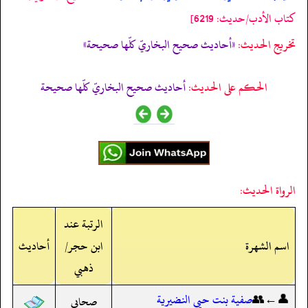
كتاب الأدب/حدیث: 6219]
تخریج الحدیث:
«أحاديث صحيح البخاريّ كلّها صحيحة»
الحكم على الحديث:
أحاديث صحيح البخاريّ كلّها صحيحة
الرواة الحديث:
الرتبة عند
اسم الشهرة
ابن حجر/
أحاديث
ذهبي
👤←👥
صفية بنت حيي النضيرية
صحابي