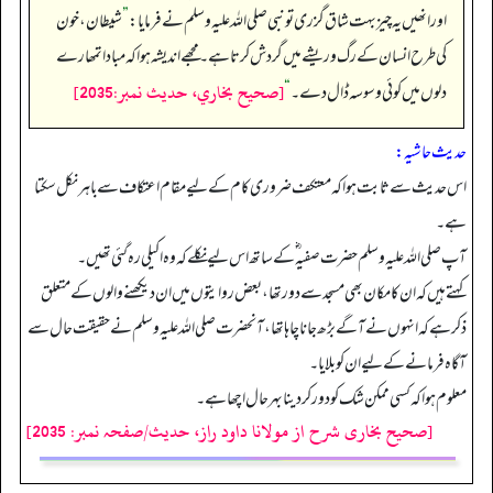
اور انھیں یہ چیز بہت شاق گزری تو نبی صلی اللہ علیہ وسلم نے فرمایا:
”
شیطان، خون
کی طرح انسان کے رگ و ریشے میں گردش کرتا ہے۔ مجھے اندیشہ ہوا کہ مبادا تمھارے
[صحيح بخاري، حديث نمبر:2035]
دلوں میں کوئی وسوسہ ڈال دے۔
“
حدیث حاشیہ:
اس حدیث سے ثابت ہوا کہ معتکف ضروری کام کے لیے مقام اعتکاف سے باہر نکل سکتا
ہے۔
آپ صلی اللہ علیہ وسلم حضرت صفیہ ؓ کے ساتھ اس لیے نکلے کہ وہ اکیلی رہ گئی تھیں۔
کہتے ہیں کہ ان کا مکان بھی مسجد سے دور تھا، بعض روایتوں میں ان دیکھنے والوں کے متعلق
ذکر ہے کہ انہوں نے آگے بڑھ جانا چاہا تھا، آنحضرت صلی اللہ علیہ وسلم نے حقیقت حال سے
آگاہ فرمانے کے لیے ان کو بلایا۔
معلوم ہوا کہ کسی ممکن شک کو دور کر دینا بہرحال اچھا ہے۔
[صحیح بخاری شرح از مولانا داود راز، حدیث/صفحہ نمبر: 2035]