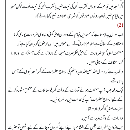
اگر مسجد میں قیام کے دوران تقرب الٰہی کی نیت نہیں یا تقرب الٰہی کی نیت تو ہے لیکن مسجد
میں قیام نہیں تو ان دونوں صورتوں کو شرعی اعتکاف نہیں کہا جائے گا۔
(2)
اب سوال پیدا ہوتا ہے کہ مسجد میں قیام کے دوران اپنی کوئی دنیاوی ضرورت پوری کرنا
اعتکاف کے منافی ہے؟ امام بخاری ؒ نے اس عنوان میں اسی موضوع کو بیان کیا ہے کہ
معتکف اپنی کسی ضرورت کے پیش نظر صرف مسجد کے دروازے تک آ سکتا ہے اور ایسا
کرنا اعتکاف کے منافی نہیں۔
واقعہ یہ ہے کہ رسول اللہ صلی اللہ علیہ وسلم کی ازواج مطہرات کے گھر مسجد نبوی کے آس
پاس تھے۔
ایک دفعہ جب آپ معتکف ہوئے تو رات کے وقت گھریلو معاملات کے متعلق مشورہ کرنے
کے لیے ازواج مطہرات آپ کی خدمت میں حاضر ہوئیں۔
حضرت صفیہ ؓ کا گھر ذرا دور تھا۔
وہ رات کے وقت دیر سے آئیں۔
جب ازواج مطہرات مجلس کے اختتام پر اپنے اپنے گھروں کو جانے کے لیے اٹھیں تو حضرت