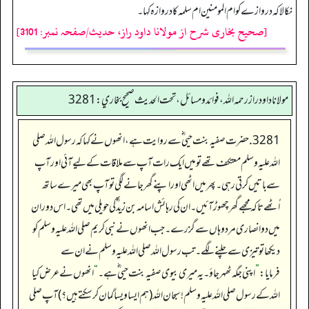
نکالا کہ دروازے کو ام المومنین ام سلمہ کا دروازہ کہا۔
[صحیح بخاری شرح از مولانا داود راز، حدیث/صفحہ نمبر: 3101]
مولانا داود راز رحمه الله، فوائد و مسائل، تحت الحديث صحيح بخاري: 3281
3281. حضرت صفیہ بنت حیی ؓ سے روایت ہے، انھوں نے کہا کہ رسول اللہ صلی
اللہ علیہ وسلم معتکف تھے تو میں ایک رات آپ سے ملاقات کے لیے آئی اور آپ
سے باتیں کرتی رہی۔ پھر میں اٹھی اور اپنے گھر جانے لگی تو آپ بھی میرے ساتھ
اُٹھے تاکہ مجھے گھر چھوڑ آئیں۔ ان کی رہائش اسامہ بن زید ؓ کی حویلی میں تھی۔ اس دوران
میں دو انصاری مرد وہاں سے گزرے۔ جب انھوں نے نبی کریم صلی اللہ علیہ وسلم کو
دیکھا تو تیزی سے چلنے لگے۔ تب رسول اللہ صلی اللہ علیہ وسلم نے ان سے
فرمایا:
”
اپنی جگہ ٹھہر جاؤ۔ یہ میری بیوی صفیہ بنت حیی ؓ ہے۔
“
انھوں نے عرض کیا
اللہ کے رسول صلی اللہ علیہ وسلم ! سبحان اللہ (ہم ایسا ویسا گمان کرسکتے ہیں؟) آپ صلی