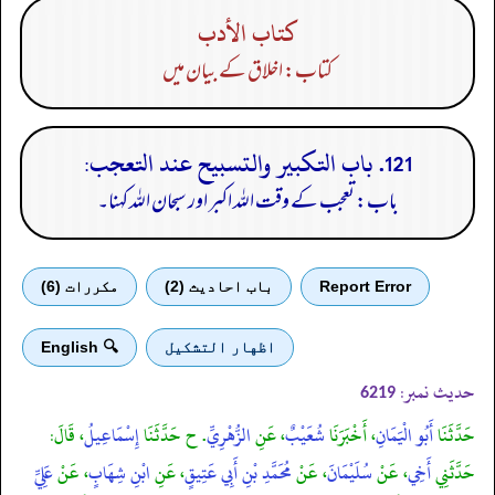
كتاب الأدب
کتاب: اخلاق کے بیان میں
121. باب التكبير والتسبيح عند التعجب:
باب: تعجب کے وقت اللہ اکبر اور سبحان اللہ کہنا۔
Report Error
باب احادیث (2)
مكررات (6)
اظهار التشكيل
🔍 English
حدیث نمبر:
6219
حَدَّثَنَا
أَبُو الْيَمَانِ
، أَخْبَرَنَا
شُعَيْبٌ
، عَنِ
الزُّهْرِيِّ
. ح حَدَّثَنَا
إِسْمَاعِيلُ
، قَالَ:
حَدَّثَنِي
أَخِي
، عَنْ
سُلَيْمَانَ
، عَنْ
مُحَمَّدِ بْنِ أَبِي عَتِيقٍ
، عَنِ
ابْنِ شِهَابٍ
، عَنْ
عَلِيِّ