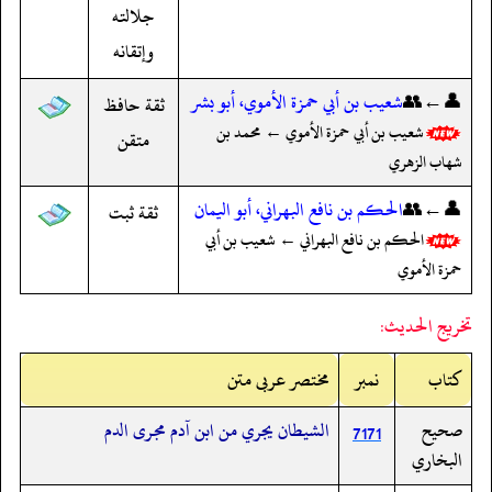
جلالته
وإتقانه
👤←👥
شعيب بن أبي حمزة الأموي، أبو بشر
ثقة حافظ
شعيب بن أبي حمزة الأموي ← محمد بن
متقن
شهاب الزهري
👤←👥
الحكم بن نافع البهراني، أبو اليمان
ثقة ثبت
الحكم بن نافع البهراني ← شعيب بن أبي
حمزة الأموي
تخريج الحديث:
کتاب
نمبر
مختصر عربی متن
صحيح
الشيطان يجري من ابن آدم مجرى الدم
7171
البخاري