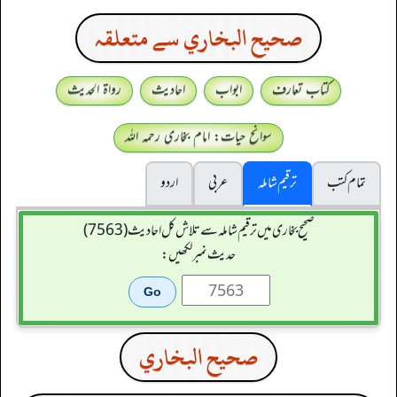
صحيح البخاري سے متعلقہ
کتاب تعارف
ابواب
احادیث
رواۃ الحدیث
سوانح حیات: امام بخاری رحمہ اللہ
تمام کتب
ترقیم شاملہ
عربی
اردو
صحیح بخاری میں ترقیم شاملہ سے تلاش کل احادیث (7563)
حدیث نمبر لکھیں:
صحيح البخاري