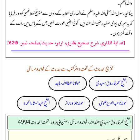
واللہ أعلم۔
چنانچہ رسول اللہ صلی اللہ علیہ وسلم نے انصاری صحابہ کے دلوں سے متوقع غلط فہمی کو دور فرمایا
کہ یہ میری بیوی صفیہ رضی اللہ عنہا ہیں، کوئی اجنبی عورت نہیں جس کے پاس میں رات کے
وقت کھڑا ہوں۔
[هداية القاري شرح صحيح بخاري، اردو، حدیث/صفحہ نمبر: 6219]
تخریج الحدیث کے تحت دیگر کتب سے حدیث کے فوائد و مسائل
الشیخ عمر فاروق سعیدی
مولانا عطا اللہ ساجد
مولانا عبد العزیز علوی
مولانا داود راز
الشیخ عبدالستار الحماد
الشيخ عمر فاروق سعيدي حفظ الله، فوائد و مسائل، سنن ابي داود ، تحت الحديث 4994