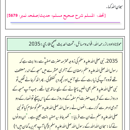
سبحان اللہ کہا۔
[تحفۃ المسلم شرح صحیح مسلم، حدیث/صفحہ نمبر: 5679]
مولانا داود راز رحمه الله، فوائد و مسائل، تحت الحديث صحيح بخاري: 2035
2035. نبی صلی اللہ علیہ وسلم کی زوجہ محترمہ حضرت صفیہ ؓ سے روایت ہے کہ
رسول اللہ صلی اللہ علیہ وسلم رمضان کے آخری عشرے میں مسجد کے اندر معتکف
تھے تو وہ آپ کی زیارت کے لیے آئیں اور کچھ دیر گفتگو کی۔ پھر اٹھ کر جانےلگیں تو
نبی صلی اللہ علیہ وسلم بھی انھیں پہنچانے کے لیے ساتھ ہی اٹھے۔ جب آپ مسجد کے
دروازے کےقریب حضرت اُم سلمہ ؓ کے دروازے کے پاس پہنچے تو انصارکے دو
آدمی ادھر سے گزرے۔ انھوں نے رسول اللہ صلی اللہ علیہ وسلم کو سلام کیا تو نبی
صلی اللہ علیہ وسلم نے ان سے فرمایا:
”
ٹھہرجاؤ، یہ صفیہ بنت حییی ٍ ہے۔
“
ان دونوں
نےکہا: سبحان اللہ اللہ کے رسول اللہ صلی اللہ علیہ وسلم !(کیا آپ ہم پر بدگمان ہیں؟)