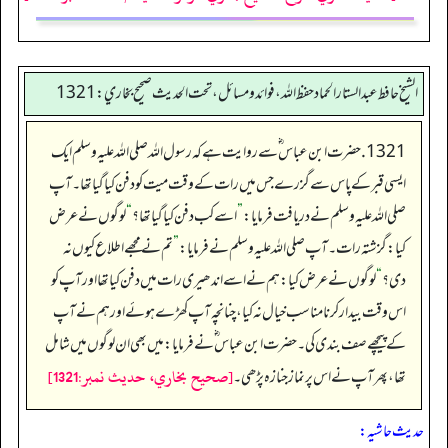
الشيخ حافط عبدالستار الحماد حفظ الله، فوائد و مسائل، تحت الحديث صحيح بخاري:1321
1321. حضرت ابن عباس ؓ سے روایت ہے کہ رسول اللہ صلی اللہ علیہ وسلم ایک
ایسی قبر کے پاس سے گزرے جس میں رات کے وقت میت کو دفن کیا گیا تھا۔ آپ
صلی اللہ علیہ وسلم نے دریافت فرمایا:
”
اسے کب دفن کیا گیا تھا؟
“
لوگوں نے عرض
کیا:گزشتہ رات۔ آپ صلی اللہ علیہ وسلم نے فرمایا:
”
تم نے مجھے اطلاع کیوں نہ
دی؟
“
لوگوں نے عرض کیا:ہم نے اسے اندھیری رات میں دفن کیا تھا اور آپ کو
اس وقت بیدار کرنا مناسب خیال نہ کیا،چنانچہ آپ کھڑے ہوئے اور ہم نے آپ
کے پیچھے صف بندی کی۔ حضرت ابن عباس ؓ نے فرمایا:میں بھی ان لوگوں میں شامل
[صحيح بخاري، حديث نمبر:1321]
تھا، پھر آپ نے اس پر نماز جنازہ پڑھی۔
حدیث حاشیہ: