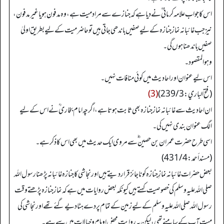
اس کا جواب علامہ کرمانی ؒ نے دیا ہے کہ جنازے سے مراد میت ہے، وہ مدفون ہو یا غیر مدفون،
نیز جب غائبانہ نماز جنازہ کے لیے صفیں باندھی جاتی ہیں تو حاضر میت کے لیے بطریق اولیٰ
صفیں باندھنا ہوں گی۔
وهو المقصود۔
اس لیے عنوان اور احادیث میں کوئی منافات نہیں۔
(فتح الباري: 239/3)
(3)
ان احادیث سے غائبانہ نماز جنازہ بھی ثابت ہوتا ہے، اگرچہ امام بخاری ؒ نے اس کے لیے
الگ عنوان بندی نہیں کی۔
اسی طرح حضرت عمران بن حصین ؓ سے مروی ایک حدیث میں بھی اس کا ذکر ہے۔
(مسند أحمد: 431/4)
بعض حضرات غائبانہ نمازِ جنازہ کو ناجائز قرار دیتے ہیں اور نجاشی کا جنازہ غائبانہ پڑھنا رسول اللہ
صلی اللہ علیہ وسلم کی خصوصیت کہتے ہیں کیونکہ بعض روایات میں ہے کہ نماز جنازہ پڑھتے وقت
رسول اللہ صلی اللہ علیہ وسلم کے لیے زمین کے تمام پردے ہٹا دیے گئے تھے اور نجاشی کی
میت آپ کے سامنے تھی، لیکن یہ روایت محض اوہام و خیالات میں سے ہے۔