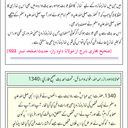
ہیں جن میں نماز جنازہ کے لیے
”
نماز
“
کا لفظ ثابت ہوا اور حدیث واردہ میں بھی اس پر نماز ہی کا
لفظ بولا گیا جب کہ آنحضرت صلی اللہ علیہ وسلم امام ہوئے اور آپ صلی اللہ علیہ وسلم کے پیچھے
صحابہ صلی اللہ علیہ وسلم نے صف باندھی۔
اس حدیث سے یہ بھی ثابت ہوا کہ اگر کوئی مسلمان جس پر نماز جنازہ پڑھنی ضروری تھی اور اس
کو بغیر نماز پڑھائے دفن کردیا گیا تو اس کی قبر پر نماز جنازہ پڑھی جاسکتی ہے۔
[صحیح بخاری شرح از مولانا داود راز، حدیث/صفحہ نمبر: 1322]
مولانا داود راز رحمه الله، فوائد و مسائل، تحت الحديث صحيح بخاري: 1340
1340. حضرت ابن عباس ؓ سے روایت ہے،انھوں نے فرمایا: نبی صلی اللہ علیہ
وسلم نے ایک شخص کی نماز جنازہ پڑھی جو رات دفن کیا گیا تھا۔ آپ اور آپ کے
صحابہ کرام ؓ اٹھے اور آپ نے اس شخص کے متعلق دریافت کیا اور فرمایا:
”
یہ کون
ہے؟
“
لوگوں نے عرض کیا:یہ فلاں شخص ہے جسے گزشتہ رات دفن کیا گیا تھا، چنانچہ