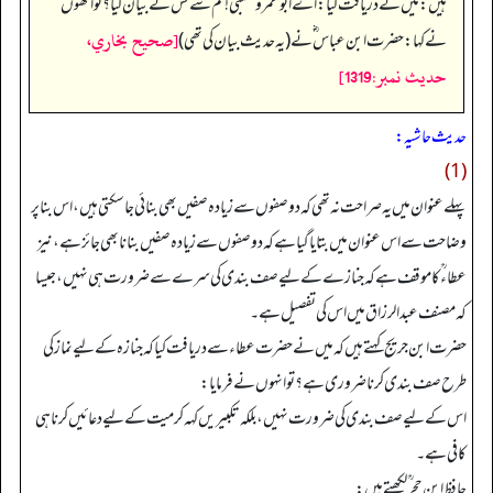
ہیں:میں نے دریافت کیا:اے ابو عمروشعبی!تم سے کس نے بیان کیا؟ تو انھوں
[صحيح بخاري،
نے کہا:حضرت ابن عباس ؓ نے(یہ حدیث بیان کی تھی)
حديث نمبر:1319]
حدیث حاشیہ:
(1)
پہلے عنوان میں یہ صراحت نہ تھی کہ دو صفوں سے زیادہ صفیں بھی بنائی جا سکتی ہیں، اس بنا پر
وضاحت سے اس عنوان میں بتایا گیا ہے کہ دو صفوں سے زیادہ صفیں بنانا بھی جائز ہے، نیز
عطاء ؒ کا موقف ہے کہ جنازے کے لیے صف بندی کی سرے سے ضرورت ہی نہیں، جیسا
کہ مصنف عبدالرزاق میں اس کی تفصیل ہے۔
حضرت ابن جریج کہتے ہیں کہ میں نے حضرت عطاء سے دریافت کیا کہ جنازہ کے لیے نماز کی
طرح صف بندی کرنا ضروری ہے؟ تو انہوں نے فرمایا:
اس کے لیے صف بندی کی ضرورت نہیں، بلکہ تکبیریں کہہ کر میت کے لیے دعائیں کرنا ہی
کافی ہے۔
حافظ ابن حجر ؒ لکھتے ہیں: