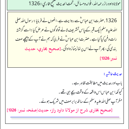
مولانا داود راز رحمه الله، فوائد و مسائل، تحت الحديث صحيح بخاري: 1326
1326. حضرت ابن عباس ؓ سے روایت ہے،انھوں نے فرمایا:رسول اللہ صلی
اللہ علیہ وسلم ایک قبر کے پاس تشریف لائے تو لوگوں نے عرض کیا:اسے گزشتہ
رات دفن کیا گیا ہے۔ حضرت ابن عباس ؓ نے فرمایا کہ ہم نے آپ کے پیچھے صف
[صحيح بخاري، حديث
بندی کی، پھر آپ نے اس پر نماز جنازہ ادا کی۔
نمبر:1326]
حدیث حاشیہ:
باب اور حدیث میں مطابقت ظاہر ہے۔
کیونکہ ابن عباس اس واقعہ کے وقت بچے ہی تھے۔
مگر آپ صلی اللہ علیہ وسلم کے ساتھ برابر صف میں شریک ہوئے۔
[صحیح بخاری شرح از مولانا داود راز، حدیث/صفحہ نمبر: 1326]