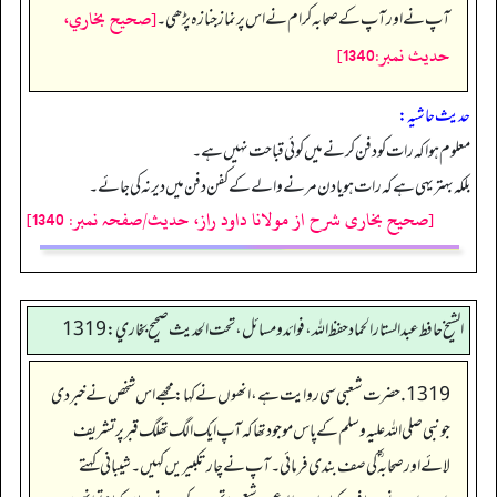
[صحيح بخاري،
آپ نے اور آپ کے صحابہ کرام نے اس پر نماز جنازہ پڑھی۔
حديث نمبر:1340]
حدیث حاشیہ:
معلوم ہوا کہ رات کو دفن کرنے میں کوئی قباحت نہیں ہے۔
بلکہ بہتر یہی ہے کہ رات ہو یا دن مرنے والے کے کفن دفن میں دیرنہ کی جائے۔
[صحیح بخاری شرح از مولانا داود راز، حدیث/صفحہ نمبر: 1340]
الشيخ حافط عبدالستار الحماد حفظ الله، فوائد و مسائل، تحت الحديث صحيح بخاري:1319
1319. حضرت شعبی سی روایت ہے، انھوں نے کہا:مجھے اس شخص نے خبردی
جو نبی صلی اللہ علیہ وسلم کے پاس موجود تھا کہ آپ ایک الگ تھلگ قبر پر تشریف
لائے اور صحابہ ؓ کی صف بندی فرمائی۔ آپ نے چار تکبیریں کہیں۔ شیبانی کہتے