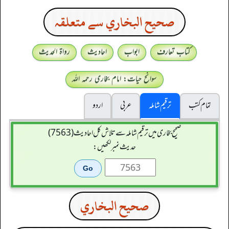
صحيح البخاري سے متعلقہ
کتاب تعارف
ابواب
احادیث
رواۃ الحدیث
سوانح حیات: امام بخاری رحمہ اللہ
تمام کتب
ترقیم شاملہ
عربی
اردو
صحیح بخاری میں ترقیم شاملہ سے تلاش کل احادیث (7563)
حدیث نمبر لکھیں:
صحيح البخاري