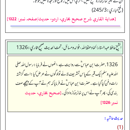
ان کے بغیر نماز جنازہ صحیح نہیں، اگرچہ اس میں رکوع اور سجدہ نہیں ہوتا۔
(فتح الباري: 245/3)
[هداية القاري شرح صحيح بخاري، اردو، حدیث/صفحہ نمبر: 1322]
الشيخ حافط عبدالستار الحماد حفظ الله، فوائد و مسائل، تحت الحديث صحيح بخاري:1326
1326. حضرت ابن عباس ؓ سے روایت ہے،انھوں نے فرمایا:رسول اللہ صلی
اللہ علیہ وسلم ایک قبر کے پاس تشریف لائے تو لوگوں نے عرض کیا:اسے گزشتہ
رات دفن کیا گیا ہے۔ حضرت ابن عباس ؓ نے فرمایا کہ ہم نے آپ کے پیچھے صف
[صحيح بخاري، حديث
بندی کی، پھر آپ نے اس پر نماز جنازہ ادا کی۔
نمبر:1326]
حدیث حاشیہ:
(1)