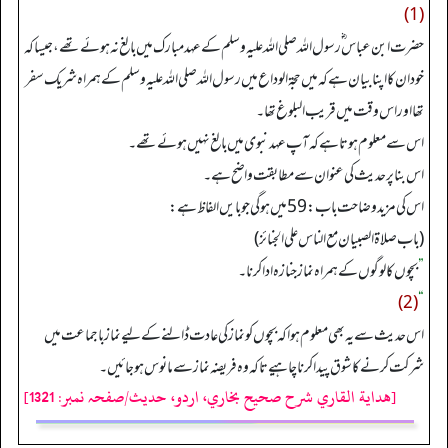
(1)
حضرت ابن عباس ؓ رسول اللہ صلی اللہ علیہ وسلم کے عہد مبارک میں بالغ نہ ہوئے تھے، جیسا کہ
خود ان کا اپنا بیان ہے کہ میں حجۃ الوداع میں رسول اللہ صلی اللہ علیہ وسلم کے ہمراہ شریک سفر
تھا اور اس وقت میں قریب البلوغ تھا۔
اس سے معلوم ہوتا ہے کہ آپ عہد نبوی میں بالغ نہیں ہوئے تھے۔
اس بنا پر حدیث کی عنوان سے مطابقت واضح ہے۔
اس کی مزید وضاحت باب: 59 میں ہو گی جو بایں الفاظ ہے:
(باب صلاة الصبيان مع الناس علی الجنائز)
”
بچوں کا لوگوں کے ہمراہ نماز جنازہ ادا کرنا۔
(2)
“
اس حدیث سے یہ بھی معلوم ہوا کہ بچوں کو نماز کی عادت ڈالنے کے لیے نماز باجماعت میں
شرکت کرنے کا شوق پیدا کرنا چاہیے تاکہ وہ فریضہ نماز سے مانوس ہو جائیں۔
[هداية القاري شرح صحيح بخاري، اردو، حدیث/صفحہ نمبر: 1321]