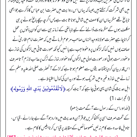
10 سال کی عمر میں جب وہ نماز پڑھنے لگیں تو ان کو وضو کرنا ہوگا اور وہ جماعت و عیدین وجنائز
میں بھی شرکت کر سکتے ہیں جیسا کہ یہاں اس روایت میں حضرت ابن عباس ؓ کا ذکر ہے جوابھی
نابالغ تھے مگر یہاں ان کا صف میں شامل ہونا ثابت ہے پس اگرچہ بچے بالغ ہونے پر ہی
مکلف ہوں گے مگر عادت ڈالنے کے لیے نابالغی کے زمانہ ہی سے ان کو ان باتوں پر عمل
کرانا چاہیے حضرت مولانا وحید الزماں صاحب مرحوم فرماتے ہیں کہ حضرت امام بخاری ؒ نے
صاف یوں نہیں کہا کہ لڑکوں پر وضو واجب ہے یا نہیں کیونکہ صورت ثانی میں لڑکوں کی نماز بے
وضو درست ہوتی اور صورت اولی میں لڑکوں کو وضو اور نماز کے ترک پر عذاب لازم آتا صرف
اس قدر بیان کر دیا جتنا حدیثوں سے معلوم ہوتا ہے کہ لڑکے آنحضرت صلی اللہ علیہ وسلم کے
زمانے میں نماز وغیرہ میں شریک ہوتے اور یہ ان کی کمال احتیاط ہے۔
﴿لَاتُقَدِّمُوابَینَ یَدَیِ اللّٰہِ وَرَسُولِه﴾
اہل حدیث کی شان یہی ہونی چاہیے کہ آیتِ کریمہ
(الحجرات: 1)
(للہ اور اس کے رسول سے آگے مت بڑھو)
کے تحت صرف اسی پر اکتفا کریں جو قرآن وحدیث میں وارد ہو آگے بے جا رائے، قیاس،
تاویل فاسدہ سے کام نہ لیں خصوصاً نص کے مقابلہ پر قیاس کرنا ابلیس کا کام ہے۔
[صحیح بخاری شرح از مولانا داود راز، حدیث/صفحہ نمبر: 857]