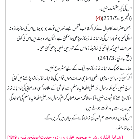
اس کی کچھ حقیقت نہیں۔
(المجموع: 253/5)
(4)
بعض حضرات کا خیال ہے کہ اگر غائب شخص ایسے شہر میں فوت ہوا ہو جہاں اس کی نماز جنازہ نہ
ادا کی گئی ہو تو پھر اس کی غائبانہ نماز جنازہ پڑھی جا سکتی ہے، لیکن احادیث میں اس کی کوئی
صراحت نہیں کہ نجاشی کی نماز جنازہ اس کے شہر میں نہیں پڑھی گئی تھی۔
(فتح الباري: 241/3)
ہمارے نزدیک غائبانہ نماز جنازہ ہر ایک کے لیے مشروع نہیں۔
اگر کسی کی سیاسی، مذہبی، علمی یا سماجی خدمات ہوں تو اس کی غائبانہ نماز جنازہ پڑھنے میں کوئی
حرج نہیں، کیونکہ رسول اللہ صلی اللہ علیہ وسلم سے نجاشی کے علاوہ کسی اور صحابی کی غائبانہ نماز
جنازہ پڑھنے کا ثبوت نہیں ملتا، حالانکہ متعدد صحابہ کرام ؓ رسول اللہ صلی اللہ علیہ وسلم کی موجودگی
میں مدینہ سے باہر فوت ہوئے ہیں۔
اس کی مزید وضاحت ہم شہید کی نماز جنازہ کے بیان میں کریں گے۔
إن شاءالله۔
[هداية القاري شرح صحيح بخاري، اردو، حدیث/صفحہ نمبر: 1319]