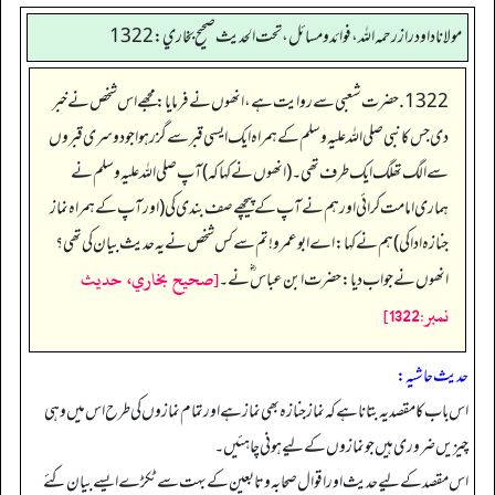
مولانا داود راز رحمه الله، فوائد و مسائل، تحت الحديث صحيح بخاري: 1322
1322. حضرت شعبی سے روایت ہے، انھوں نے فرمایا: مجھے اس شخص نے خبر
دی جس کا نبی صلی اللہ علیہ وسلم کے ہمراہ ایک ایسی قبر سے گزر ہوا جو دوسری قبروں
سے الگ تھلگ ایک طرف تھی۔(انھوں نے کہا کہ) آپ صلی اللہ علیہ وسلم نے
ہماری امامت کرائی اور ہم نے آپ کے پیچھے صف بندی کی (اور آپ کے ہمراہ نماز
جنازہ ادا کی) ہم نے کہا: اے ابو عمرو! تم سے کس شخص نے یہ حدیث بیان کی تھی؟
[صحيح بخاري، حديث
انھوں نے جواب د یا: حضرت ابن عباس ؓ نے۔
نمبر:1322]
حدیث حاشیہ:
اس باب کا مقصد یہ بتانا ہے کہ نماز جنازہ بھی نماز ہے اور تمام نمازوں کی طرح اس میں وہی
چیزیں ضروری ہیں جو نمازوں کے لیے ہونی چاہئیں۔
اس مقصد کے لیے حدیث اور اقوال صحابہ وتابعین کے بہت سے ٹکڑے ایسے بیان کئے