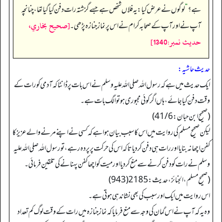
ہے؟
“
لوگوں نے عرض کیا:یہ فلاں شخص ہے جسے گزشتہ رات دفن کیا گیا تھا، چنانچہ
[صحيح بخاري،
آپ نے اور آپ کے صحابہ کرام نے اس پر نماز جنازہ پڑھی۔
حديث نمبر:1340]
حدیث حاشیہ:
ایک حدیث میں ہے کہ رسول اللہ صلی اللہ علیہ وسلم نے اس بات پر ڈانٹا کہ آدمی کو رات کے
وقت دفن کیا جائے، ہاں اگر کوئی مجبوری ہو تو الگ بات ہے۔
(صحیح ابن حبان: 41/6)
لیکن صحیح مسلم کی روایت میں اس کا سبب بیان ہوا ہے کہ کسی نے اپنے مرنے والے عزیز کا
کفن اچھا نہ بنایا اور رات ہی دفن کر دیا تاکہ اس کی حرکت پر پردہ رہے، تو رسول اللہ صلی اللہ علیہ
وسلم نے رات کو دفن کرنے سے منع کر دیا اور میت کو اچھا کفن پہنانے کی تلقین فرمائی۔
(صحیح مسلم، الجنائز، حدیث: 2185(943)
اس روایت میں ایک اور سبب کی بھی نشاندہی ہوتی ہے۔
وہ یہ کہ آپ نے اس گمان کی وجہ سے منع فرمایا کہ نماز جنازہ میں رات کے وقت لوگ کم تعداد