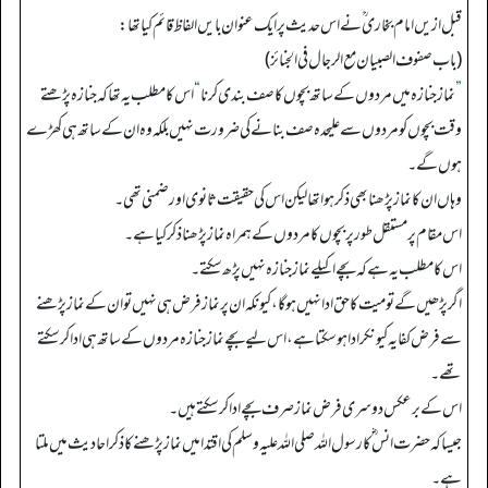
قبل ازیں امام بخارى ؒ نے اس حدیث پر ایک عنوان بایں الفاظ قائم کیا تھا:
(باب صفوف الصبيان مع الرجال في الجنائز)
”
نماز جنازہ میں مردوں کے ساتھ بچوں کا صف بندی کرنا
“
اس کا مطلب یہ تھا کہ جنازہ پڑھتے
وقت بچوں کو مردوں سے علیحدہ صف بنانے کی ضرورت نہیں بلکہ وہ ان کے ساتھ ہی کھڑے
ہوں گے۔
وہاں ان کا نماز پڑھنا بھی ذکر ہوا تھا لیکن اس کی حقیقت ثانوی اور ضمنی تھی۔
اس مقام پر مستقل طور پر بچوں کا مردوں کے ہمراہ نماز پڑھنا ذکر کیا ہے۔
اس کا مطلب یہ ہے کہ بچے اکیلے نماز جنازہ نہیں پڑھ سکتے۔
اگر پڑھیں گے تو میت کا حق ادا نہیں ہو گا، کیونکہ ان پر نماز فرض ہی نہیں تو ان کے نماز پڑھنے
سے فرض کفایہ کیونکر ادا ہو سکتا ہے، اس لیے بچے نماز جنازہ مردوں کے ساتھ ہی ادا کر سکتے
تھے۔
اس کے برعکس دوسری فرض نماز صرف بچے ادا کر سکتے ہیں۔
جیسا کہ حضرت انس ؓ کا رسول اللہ صلی اللہ علیہ وسلم کی اقتدا میں نماز پڑھنے کا ذکر احادیث میں ملتا
ہے۔