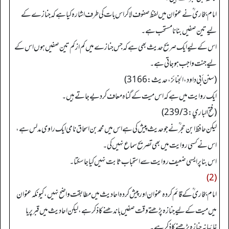
امام بخاری ؒ نے عنوان میں لفظ صفوف لا کر اس بات کی طرف اشارہ کیا ہے کہ جنازے کے
لیے تین صفیں بنانا مستحب ہے۔
اس کے لیے ایک صریح حدیث بھی ہے کہ جس جنازے میں کم از کم تین صفیں ہوں اس کے
لیے جنت واجب ہو جاتی ہے۔
(سنن أبي داود، الجنائز، حدیث: 3166)
ایک روایت میں ہے کہ اس میت کے گناہ معاف کر دیے جاتے ہیں۔
(فتح الباري: 239/3)
لیکن حافظ ابن حجر ؒ نے جو حدیث پیش کی ہے اس میں محمد بن اسحاق نامی ایک راوی مدلس ہے،
اس نے کسی روایت میں بھی تصریح سماع نہیں کی۔
اس بنا پر ایسی ضعیف روایت سے استحباب ثابت نہیں کیا جا سکتا۔
(2)
امام بخاری ؒ کے قائم کردہ عنوان اور پیش کردہ احادیث میں مطابقت واضح نہیں، کیونکہ عنوان
میں میت کے لیے جنازہ پڑھتے وقت صفیں باندھنے کا ذکر ہے، لیکن احادیث میں قبر پر یا
غائبانہ جنازہ پڑھنے کا ذکر ہے۔