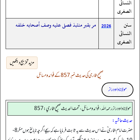
النسائى
الصغرى
سنن
مر بقبر منتبذ فصلى عليه وصف أصحابه خلفه
2026
النسائى
الصغرى
مزید تخریج دیکھیں
صحیح بخاری کی حدیث نمبر 857 کے فوائد و مسائل
مولانا داود راز
مولانا داود راز رحمه الله، فوائد و مسائل، تحت الحديث صحيح بخاري: 857
حدیث حاشیہ:
حضرت امام بخاری ؒ نے اس حدیث سے یہ ثابت فرمایا ہے کہ بچے اگرچہ نابالغ ہوں مگر8-