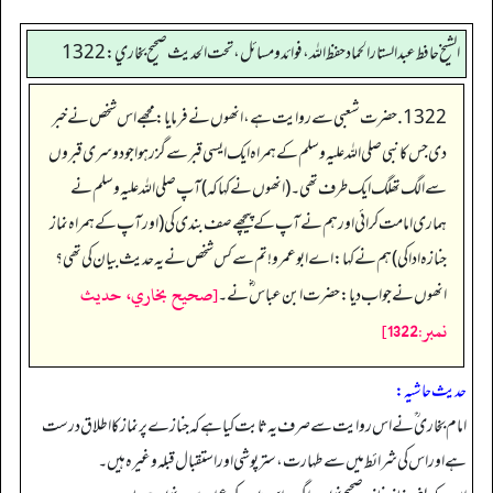
الشيخ حافط عبدالستار الحماد حفظ الله، فوائد و مسائل، تحت الحديث صحيح بخاري:1322
1322. حضرت شعبی سے روایت ہے، انھوں نے فرمایا: مجھے اس شخص نے خبر
دی جس کا نبی صلی اللہ علیہ وسلم کے ہمراہ ایک ایسی قبر سے گزر ہوا جو دوسری قبروں
سے الگ تھلگ ایک طرف تھی۔(انھوں نے کہا کہ) آپ صلی اللہ علیہ وسلم نے
ہماری امامت کرائی اور ہم نے آپ کے پیچھے صف بندی کی (اور آپ کے ہمراہ نماز
جنازہ ادا کی) ہم نے کہا: اے ابو عمرو! تم سے کس شخص نے یہ حدیث بیان کی تھی؟
[صحيح بخاري، حديث
انھوں نے جواب د یا: حضرت ابن عباس ؓ نے۔
نمبر:1322]
حدیث حاشیہ:
امام بخاری ؒ نے اس روایت سے صرف یہ ثابت کیا ہے کہ جنازے پر نماز کا اطلاق درست
ہے اور اس کی شرائط میں سے طہارت، ستر پوشی اور استقبال قبلہ وغیرہ ہیں۔