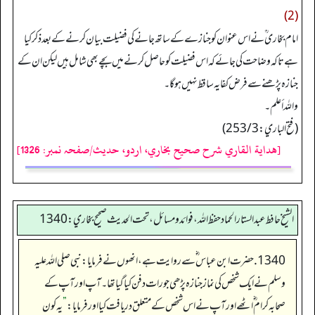
(2)
امام بخاری ؒ نے اس عنوان کو جنازے کے ساتھ جانے کی فضیلت بیان کرنے کے بعد ذکر کیا
ہے تاکہ وضاحت کی جائے کہ اس فضیلت کو حاصل کرنے میں بچے بھی شامل ہیں لیکن ان کے
جنازہ پڑھنے سے فرض کفایہ ساقط نہیں ہو گا۔
والله أعلم۔
(فتح الباري: 253/3)
[هداية القاري شرح صحيح بخاري، اردو، حدیث/صفحہ نمبر: 1326]
الشيخ حافط عبدالستار الحماد حفظ الله، فوائد و مسائل، تحت الحديث صحيح بخاري:1340
1340. حضرت ابن عباس ؓ سے روایت ہے،انھوں نے فرمایا: نبی صلی اللہ علیہ
وسلم نے ایک شخص کی نماز جنازہ پڑھی جو رات دفن کیا گیا تھا۔ آپ اور آپ کے
صحابہ کرام ؓ اٹھے اور آپ نے اس شخص کے متعلق دریافت کیا اور فرمایا:
”
یہ کون