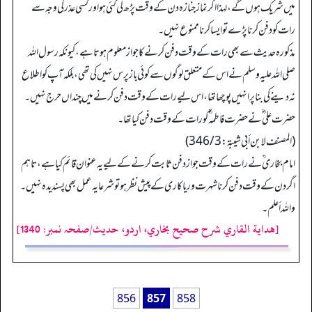
میں شریک ہوں گے، لہذا اگر نماز جنازہ دن کے وقت پڑھ لی گئی ہو اور کسی عذر کی وجہ سے
رات کو دفن کرنا پڑے تو ایسا کرنا ممنوع نہیں۔
مذکورہ حدیث سے بھی رات کے وقت دفن کرنے کا جواز معلوم ہوتا ہے، کیونکہ رسول اللہ
صلی اللہ علیہ وسلم نے اس کے متعلق لوگوں سے کوئی باز پرس نہیں کی تھی، بلکہ آپ کو اطلاع
نہ دینے کی بنا پر انہیں پوچھا تھا، اس لیے رات کے وقت دفن کرنے میں چنداں حرج نہیں۔
حضرت علی ؓ نے حضرت فاطمہ ؓ کو رات کے وقت دفن کیا تھا۔
(المصنف لابن أبي شیبة: 346/3)
امام بخاری ؒ نے رات کے وقت جواز دفن ثابت کرنے کے لیے یہ عنوان قائم کیا ہے، تاہم
اگر دن کے وقت دفن کرنا شہرت و ریا کاری کے پیش نظر ہو تو شرعا یہ عمل بھی پسندیدہ نہیں۔
والله أعلم۔
[هداية القاري شرح صحيح بخاري، اردو، حدیث/صفحہ نمبر: 1340]
856
857
858