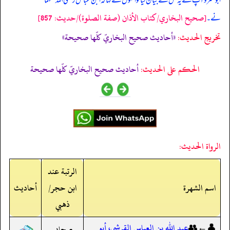
ابوعمرو آپ سے یہ کس نے بیان کیا تو انہوں نے کہا کہ ابن عباس رضی اللہ عنہما
[صحيح البخاري/كتاب الأذان (صفة الصلوة)/حدیث: 857]
نے۔
تخریج الحدیث:
«أحاديث صحيح البخاريّ كلّها صحيحة»
الحكم على الحديث:
أحاديث صحيح البخاريّ كلّها صحيحة
الرواة الحديث:
الرتبة عند
اسم الشهرة
ابن حجر/
أحاديث
ذهبي
👤←👥
عبد الله بن العباس القرشي، أبو
صحابي