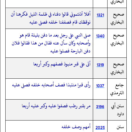
البخاري
صحيح
أفلا آذنتموني قالوا دفناه في ظلمة الليل فكرهنا أن
1321
البخاري
نوقظك قام فصففنا خلفه فصلى عليه
صحيح
صلى النبي على رجل بعد ما دفن بليلة قام هو
1340
البخاري
وأصحابه وكان سأل عنه فقال من هذا فقالوا فلان
دفن البارحة فصلوا عليه
صحيح
أتى على قبر منبوذ فصفهم وكبر أربعا
1319
البخاري
جامع
رأى قبرا منتبذا فصف أصحابه خلفه فصلى عليه
1037
الترمذي
سنن أبي
مر بقبر رطب فصفوا عليه وكبر عليه أربعا
3196
داود
سنن
أمهم وصف خلفه
2025