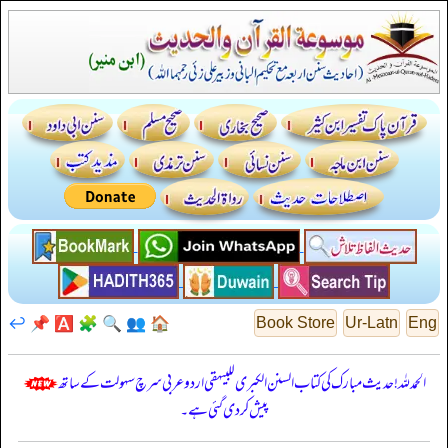
↩️
📌
🅰️
🧩
🔍
👥
🏠
Book Store
Ur-Latn
Eng
الحمدللہ! حدیث مبارک کی کتاب السنن الكبرى للبيهقي اردو عربی سرچ سہولت کے ساتھ
پیش کر دی گئی ہے۔