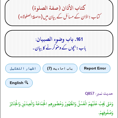
كتاب الأذان (صفة الصلوة)
کتاب: اذان کے مسائل کے بیان میں («صفة الصلوة»)
161. باب وضوء الصبيان:
باب: بچوں کے وضو کرنے کا بیان۔
Report Error
باب احادیث (7)
اظهار التشكيل
🔍 English
حدیث نمبر:
Q857
وَمَتَى يَجِبُ عَلَيْهِمُ الْغَسْلُ وَالطُّهُورُ وَحُضُورِهِمِ الْجَمَاعَةَ وَالْعِيدَيْنِ وَالْجَنَائِزَ
وَصُفُوفِهِمْ.