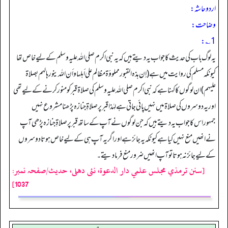
اردو حاشہ:
وضاحت:
1؎:
یہ لوگ باب کی حدیث کاجواب یہ دیتے ہیں کہ یہ نبی اکرم صلی اللہ علیہ وسلم کے لیے خاص تھا
کیونکہ مسلم کی روایت میں ہے (إن هذه القبور مملوؤة مظالم على أهلها وأن الله ينورها لهم بصلاة
عليهم) ان لوگوں کا کہنا ہے کہ نبی اکرم صلی اللہ علیہ وسلم کی صلاۃ قبرکو منورکرنے کے لیے تھی
اوریہ دوسروں کی صلاۃ میں نہیں پائی جاتی ہے لہٰذا قبرپر صلاۃِجنازہ پڑھنا مشروع نہیں
جمہوراس کا جواب یہ دیتے ہیں کہ جن لوگوں نے آپ کے ساتھ قبرپر صلاۃِجنازہ پڑھی آپ
نے انھیں منع نہیں کیا ہے کیونکہ یہ جائزہے اور اگریہ آپ ہی کے لیے خاص ہوتادوسروں
کے لیے جائزنہ ہوتا توآپ انھیں ضرور منع فرما دیتے۔
[سنن ترمذي مجلس علمي دار الدعوة، نئى دهلى، حدیث/صفحہ نمبر:
1037]