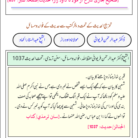
تخریج الحدیث کے تحت دیگر کتب سے حدیث کے فوائد و مسائل
ڈاکٹر عبدالرحمٰن فریوائی
مولانا داود راز
الشیخ عبدالستار الحماد
الشیخ ڈاکٹر عبد الرحمٰن فریوائی حفظ اللہ، فوائد و مسائل، سنن ترمذی، تحت الحديث 1037
قبر پر نماز جنازہ پڑھنے کا بیان۔
شعبی کا بیان ہے کہ مجھے ایک ایسے شخص نے خبر دی ہے جس نے نبی اکرم صلی اللہ
علیہ وسلم کو دیکھا کہ آپ نے ایک قبر الگ تھلگ دیکھی تو اپنے پیچھے صحابہ کی صف
بندی کی اور اس کی نماز جنازہ پڑھائی۔ شعبی سے پوچھا گیا کہ آپ کو یہ خبر کس نے دی۔
[سنن ترمذي/كتاب
تو انہوں نے کہا: ابن عباس رضی الله عنہما نے۔
الجنائز/حدیث: 1037]