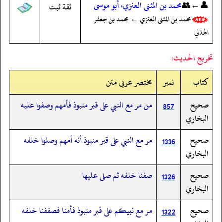
👤←👥
محمد بن المثنى العنزي، أبو موسى
ثقة ثبت
محمد بن المثنى العنزي ← محمد بن جعفر
الهذلي
تخريج الحديث:
کتاب
نمبر
مختصر عربی متن
صحيح
من مر مع النبي على قبر منبوذ فأمهم وصفوا عليه
857
البخاري
صحيح
مر مع النبي على قبر منبوذ أنه أمهم وصلوا خلفه
1336
البخاري
صحيح
صفنا خلفه ثم صلى عليها
1326
البخاري
صحيح
مر مع نبيكم على قبر منبوذ فأمنا فصففنا خلفه
1322