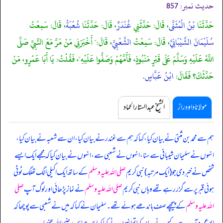
حدیث نمبر:
857
حَدَّثَنَا
بْنُ الْمُثَنَّى
، قَالَ: حَدَّثَنِي
غُنْدَرٌ
، قَالَ: حَدَّثَنَا
شُعْبَةُ
، قَالَ: سَمِعْتُ
سُلَيْمَانَ الشَّيْبَانِيَّ
، قَالَ: سَمِعْتُ
الشَّعْبِيَّ
، قَالَ:" أَخْبَرَنِي مَنْ مَرَّ مَعَ النَّبِيِّ صَلَّى
اللَّهُ عَلَيْهِ وَسَلَّمَ عَلَى قَبْرٍ مَنْبُوذٍ، فَأَمَّهُمْ وَصَفُّوا عَلَيْهِ"، فَقُلْتُ: يَا أَبَا عَمْرٍو، مَنْ
حَدَّثَكَ؟ فَقَالَ:
ابْنُ عَبَّاسٍ
.
مولانا داود راز
الشیخ عبدالستار الحماد
ہم سے محمد بن مثنیٰ نے بیان کیا، کہا کہ ہم سے غندر نے بیان کیا، ان سے شعبہ نے بیان کیا،
انہوں نے سلیمان شیبانی سے سنا، انہوں نے شعبی سے، انہوں نے بیان کیا کہ مجھے ایک ایسے
شخص نے خبر دی
جو (ایک مرتبہ) نبی کریم
صلی اللہ علیہ وسلم
کے ساتھ ایک اکیلی الگ تھلگ ٹوٹی
ہوئی قبر پر سے گزر رہے تھے وہاں نبی کریم
صلی اللہ علیہ وسلم
نے نماز پڑھائی اور لوگ آپ
صلی
اللہ علیہ وسلم
کے پیچھے صف باندھے ہوئے تھے۔ سلیمان نے کہا کہ میں نے شعبی سے پوچھا کہ