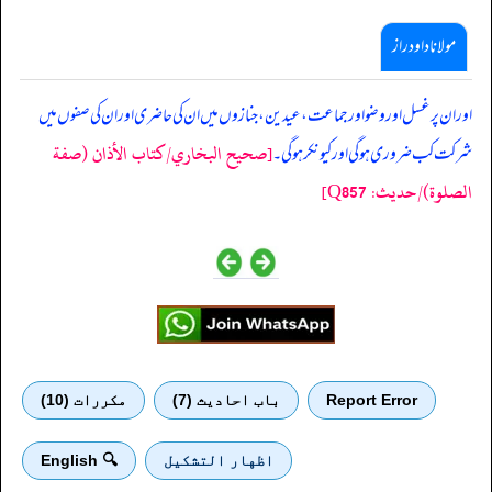
مولانا داود راز
‏‏‏‏ اور ان پر غسل اور وضو اور جماعت، عیدین، جنازوں میں ان کی حاضری اور ان کی صفوں میں
[صحيح البخاري/كتاب الأذان (صفة
شرکت کب ضروری ہو گی اور کیونکر ہو گی۔
الصلوة)/حدیث: Q857]
Report Error
باب احادیث (7)
مكررات (10)
اظهار التشكيل
🔍 English