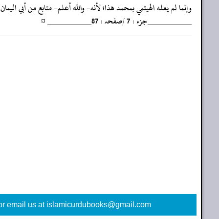
‏‏‏‏وإنما لم يعله الهيثمي بمحمد هذا؛ لأنه- والله أعلم- متابع من أبي الي
‏‏‏‏__________جزء : 7 /صفحہ : 87__________ ¤
or email us at islamicurdubooks@gmail.com