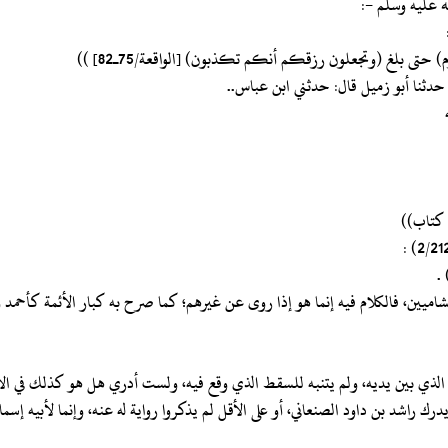
له عليه وسلم -:
) حتى بلغ (وتجعلون رزقكم أنكم تكذبون) [الواقعة/75ـ82] ))
 كتاب))
 .
الشاميين، فالكلام فيه إنما هو إذا روى عن غيرهم؛ كما صرح به كبار الأئمة كأحمد
لسند الذي بين يديه، ولم يتنبه للسقط الذي وقع فيه، ولست أدري هل هو كذلك في ا
رك راشد بن داود الصنعاني، أو على الأقل لم يذكروا رواية له عنه، وإنما لأبيه إس