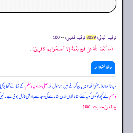
ترقیم الباني:
ترقیم فقہی:
--
100
3039
-
(ما أَنعَمَ اللهُ على قومٍ نِعْمَةُ إلا أصبحُوا بها كافرِينَ)
.
حافظ محفوظ احمد
سیدنا ابودردا رضی اللہ عنہ بیان کرتے ہیں: رسول اللہ
صلی اللہ علیہ وسلم
کے زمانے قحط پڑ گ
وسلم
نے کچھ لوگوں کو یہ کہتے سنا: فلاں فلاں ستارے کی وجہ سے بارش نازل ہوئی ہے۔ نبی 
والقدر/حدیث: 100]