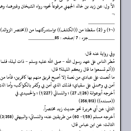
‏‏‏‏الأ ول: عن زيد بن خالد الجهني مرفوعاً نحوه، رواه الشيخان وغيرهما، وهو مخرج في (
‏‏‏‏¬
‏‏‏‏__________
‏‏‏‏(¬1) و (2) سقطتا من ((الكشف)) ؛واستدركتهما من ((مختصر الزوائد)) (1/307) .
‏‏‏‏__________جزء : 7 /صفحہ : 85__________
‏‏‏‏وفي رواية عنه قال:
‏‏‏‏مُطر الناس على عهد رسول الله - صلى الله عليه وسلم - ذات ليلة، فلم
‏‏‏‏((ألم تسمعوا ما قال ربكم الليلة؟ قال:
‏‏‏‏ما أنعمت على عبادي من نعمة إلا أصبح فريق منهم بها كافرين، فأما من
‏‏‏‏آمن بي وحمدني على سقياي؛ فذلك الذي آمن بي وكفر بالكواكب، وأما ا
‏‏‏‏أخرجه أبوعوانة (1/26ـ 27) ؛ والنسائي (1/227) ؛ والحميدي في
‏‏‏‏((مسنده)) (356/813)
‏‏‏‏الثاني: عن أبي هريرة نحو حديث زيد مختصراً.
‏‏‏‏أخرجه مسلم (1/59- 60) من طريقين عنه، والنسائي، والبيهقي (3/358) ، وأحمد (2/362 و 368) من أحدهما عنه.
‏‏‏‏الثالث: عن ابن عباس قال: