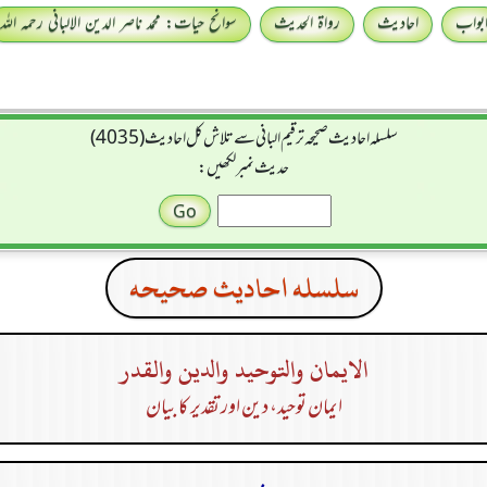
بواب
احادیث
رواۃ الحدیث
سوانح حیات: محمد ناصر الدین الالبانی رحمہ اللہ
سلسله احاديث صحيحه ترقیم البانی سے تلاش کل احادیث (4035)
حدیث نمبر لکھیں:
سلسله احاديث صحيحه
الايمان والتوحيد والدين والقدر
ایمان توحید، دین اور تقدیر کا بیان