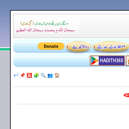
↩️
📌
🅰️
🧩
🔍
👥
🏠