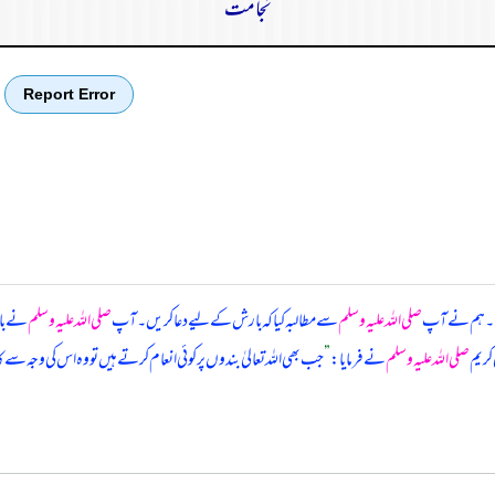
نجامت
Report Error
یا۔ ہم نے آپ
صلی اللہ علیہ وسلم
سے مطالبہ کیا کہ بارش کے لیے دعا کریں۔ آپ
صلی اللہ علیہ وسلم
نے بار
کریم
صلی اللہ علیہ وسلم
نے فرمایا:
”
جب بھی اللہ تعالیٰ بندوں پر کوئی انعام کرتے ہیں تو وہ اس کی وجہ س