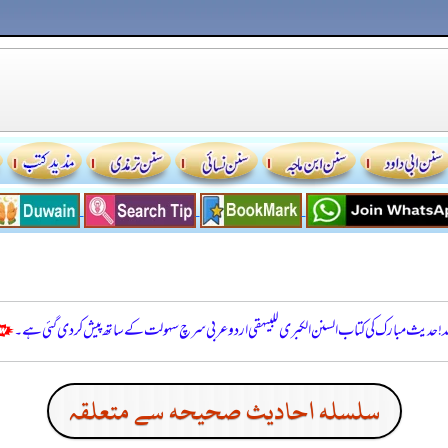
للہ! حدیث مبارک کی کتاب السنن الكبرى للبيهقي اردو عربی سرچ سہولت کے ساتھ پیش کر دی گئی ہے۔
سلسله احاديث صحيحه سے متعلقہ