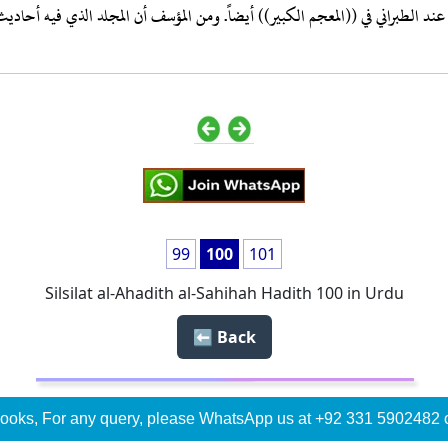
مان عند الطبراني في ((المعجم الكبير)) أيضاً. ومن المؤسف أن المجلد الذي فيه أحادي
99
100
101
Silsilat al-Ahadith al-Sahihah Hadith 100 in Urdu
Back ⬅️
ooks, For any query, please WhatsApp us at +92 331 5902482 