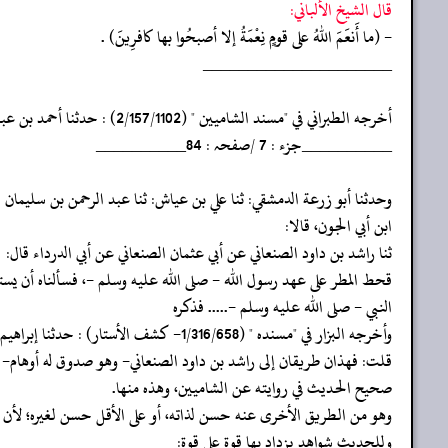
قال الشيخ الألباني:
- (ما أَنعَمَ اللهُ على قومٍ نِعْمَةُ إلا أصبحُوا بها كافرِينَ) .
‏‏‏‏_____________________
‏‏‏‏أخرجه الطبراني في "مسند الشاميين " (2/157/1102) : حدثنا أحمد بن عبد الوهاب بن نجدة: ثنا أبو اليمان: ثنا إسماعيل بن عياش. ح
‏‏‏‏__________جزء : 7 /صفحہ : 84__________
‏‏‏‏وحدثنا أبو زرعة الدمشقي: ثنا علي بن عياش: ثنا عبد الرحمن بن سليمان
‏‏‏‏ابن أبي الجون، قالا:
‏‏‏‏ثنا راشد بن داود الصنعاني عن أبي عثمان الصنعاني عن أبي الدرداء قال:
‏‏‏‏قحط المطر على عهد رسول الله - صلى الله عليه وسلم -، فسألناه أن يس
‏‏‏‏النبي - صلى الله عليه وسلم -..... فذكره
‏‏‏‏وأخرجه البزار في "مسنده " (1/316/658- كشف الأستار) : حدثنا إبراهيم [هو] (¬1) ابن [هانىء: ثنا] أ (2) محمد بن إسماعيل بن عياش: حدثني أبي: حدثني راشد بن داود الصنعاني به. وزيادة: [فاستسقى] منه.
‏‏‏‏قلت: فهذان طريقان إلى راشد بن داود الصنعاني- وهو صدوق له أوها
صحيح الحديث في روايته عن الشاميين، وهذه منها.
‏‏‏‏وهو من الطريق الأخرى عنه حسن لذاته، أو على الأقل حسن لغيره؛ لأ
‏‏‏‏وللحديث شواهد يزداد بها قوة على قوة: