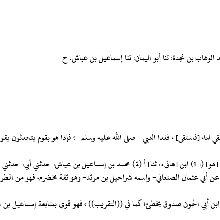
تقي لنا، [فاستقى] ، فغدا النبي - صلى الله عليه وسلم -؛ فإذا هو بقوم يتحدثون يقو
م- عن أبي عثمان الصنعاني- واسمه شراحيل بن مرثد- وهو ثقة مخضرم، فهو من الطر
ن ابن أبي الجون صدوق يخطئ؛ كما في ((التقريب)) ، فهو قوي بمتابعة إسماعيل بن ع