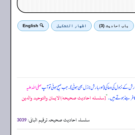
باب احادیث (3)
اظهار التشكيل
🔍 English
ش کے نزول کی دعا کی (اور بارش نازل بھی ہوئی)۔ جب صبح ہوئی تو آپ
صلی اللہ علیہ
[سلسله احاديث صحيحه/الايمان والتوحيد والدين
ے کافر بنے ہوتے ہیں۔
“
سلسلہ احادیث صحیحہ ترقیم البانی:
3039