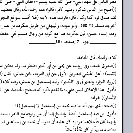
‏‏‏‏مُطر الناس على عهد النبي- صلى الله عليه وسلم -؛ فقال النبي - صلى ال
‏‏‏‏((أصبح من الناس شاكر، ومنهم كافر، قالوا: هذه رحمة الله، وقال بعضهم:
‏‏‏‏لقد صدق نوء كذا وكذا. قال: فنزلت هذه الآية: (فلا أقسم بمواقع النجوم
‏‏‏‏أخرجه مسلم (1/ 60) ، وأبو عوانة، والبيهقي من طريق عكرمة بن عمار: حدثنا أبو زميل قال: حدثني ابن عباس..
‏‏‏‏وهذا إسناد حسن؛ فإن عكرمة هذا مع كونه من رجال مسلم ففي حفظه
‏‏‏‏__________جزء : 7 /صفحہ : 86__________
‏‏‏‏كلام، ولذلك قال الحافظ:
‏‏‏‏((صدوق يغلط، وفي روايته عن يحيى بن أبي كثير اضطراب، ولم يكن له
‏‏‏‏(تنبيه) : أعل الهيثمي الطريق الأولى عن أبي الدرداء بابن عياش؛ فقال (2/212) :
‏‏‏‏((رواه البزار، والطبراني في "الكبير"، وفيه إسماعيل بن عياش، وفيه كلام))
‏‏‏‏فأقول: هذا الإعلال ليس بشيء؛ لما تقدم ذكره أنه صحيح الحديث عن 
الأستار)) بقوله:
‏‏‏‏((قلت: الذي بين أيدينا فيه محمد بن إسماعيل لا إسماعيل)) !
‏‏‏‏فأقول: بل فيه إسماعيل أيضاً؛ والشيخ إنما أتي من وقوفه مع ظاهر ا
وأيهما كان فأحلاهما مر؛ إذ كان عليه أن يدرك أن محمد بن إسماعيل لم يد
يكفيه منبهاً لو كان مُحَقِّقاً حقاً!