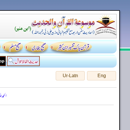
Ur-Latn
Eng
الحمد