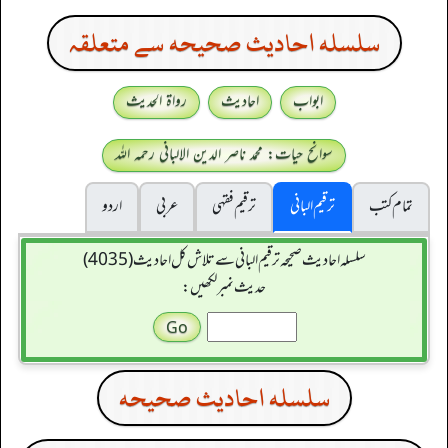
سلسله احاديث صحيحه سے متعلقہ
ابواب
احادیث
رواۃ الحدیث
سوانح حیات: محمد ناصر الدین الالبانی رحمہ اللہ
تمام کتب
ترقیم البانی
ترقيم فقہی
عربی
اردو
سلسله احاديث صحيحه ترقیم البانی سے تلاش کل احادیث (4035)
حدیث نمبر لکھیں:
سلسله احاديث صحيحه