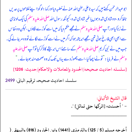
ابوعبدالرحمٰن کہتے ہیں کہ سیدنا علی رضی اللہ عنہ نے خطبہ دیا اور کہا: لوگو! اپنے غلاموں پر حدیں
نافذ کرو، وہ شادی شدہ ہوں یا غیر شادی شدہ، کیونکہ رسول اللہ
صلی اللہ علیہ وسلم
کی ایک لونڈی
نے زنا کیا اور آپ
صلی اللہ علیہ وسلم
نے مجھے حکم دیا کہ میں اسے کوڑے لگاؤں، لیکن وہ نفاس
سے ابھی ابھی فارغ ہوئی تھی، مجھے اندیشہ ہوا کہ اگر میں نے اسے کوڑے لگائے تو وہ مر جائے گی۔
جب میں نے نبی کریم
صلی اللہ علیہ وسلم
کے سامنے اس اندیشے کا ذکر کیا تو آپ
صلی اللہ علیہ
وسلم
نے فرمایا:
”
تو نے اچھا کیا، اسے چھوڑ دے یہاں تک کہ وہ صحت مند ہو جائے۔
“
[سلسله احاديث صحيحه/الحدود والمعاملات والاحكام/حدیث: 1206]
سلسلہ احادیث صحیحہ ترقیم البانی:
2499
قال الشيخ الألباني:
- " أحسنت، [اتركها حتى تماثل] ".
‏‏‏‏_____________________
‏‏‏‏أخرجه مسلم (5 / 125) والترمذي (1441) وابن الجارود (816) والبيهقي (