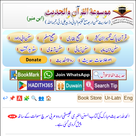
↩️
📌
🅰️
🧩
🔍
👥
🏠
Book Store
Ur-Latn
Eng
الحمدللہ! حدیث مبارک کی کتاب السنن الكبرى للبيهقي اردو عربی سرچ سہولت کے ساتھ
پیش کر دی گئی ہے۔