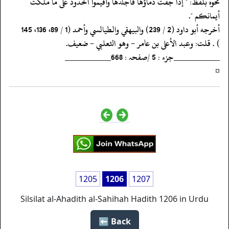
‏‏‏‏نحوه بلفظ: " إذا جفت دماؤها فاجلدها وأقيموا الحدود على ما ملكت
أيمانكم ".
‏‏‏‏أخرجه أبو داود (2 / 239) والبيهقي والطيالسي وأحمد (1 / 89، 136، 145
‏‏‏‏) . قلت: وعبد الأعلى بن عامر - وهو الثعلبي - ضعيف.
‏‏‏‏__________جزء : 5 /صفحہ : 668__________
‏‏‏‏¤
1205
1206
1207
Silsilat al-Ahadith al-Sahihah Hadith 1206 in Urdu
Back ⬅️