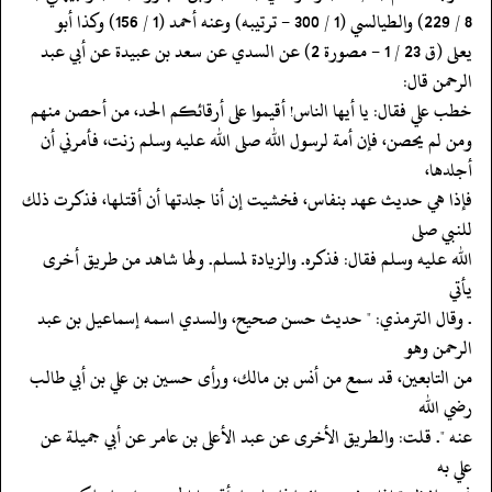
‏‏‏‏يعلى (ق 23 / 1 - مصورة 2) عن السدي عن سعد بن عبيدة عن أبي عبد
الرحمن قال:
‏‏‏‏خطب علي فقال: يا أيها الناس! أقيموا على أرقائكم الحد، من أحصن منهم
‏‏‏‏ومن لم يحصن، فإن أمة لرسول الله صلى الله عليه وسلم زنت، فأمرني أن
أجلدها،
‏‏‏‏فإذا هي حديث عهد بنفاس، فخشيت إن أنا جلدتها أن أقتلها، فذكرت ذلك
للنبي صلى
‏‏‏‏الله عليه وسلم فقال: فذكره. والزيادة لمسلم. ولها شاهد من طريق أخرى
يأتي
‏‏‏‏. وقال الترمذي: " حديث حسن صحيح، والسدي اسمه إسماعيل بن عبد
الرحمن وهو
‏‏‏‏من التابعين، قد سمع من أنس بن مالك، ورأى حسين بن علي بن أبي طالب
رضي الله
‏‏‏‏عنه ". قلت: والطريق الأخرى عن عبد الأعلى بن عامر عن أبي جميلة عن
علي به