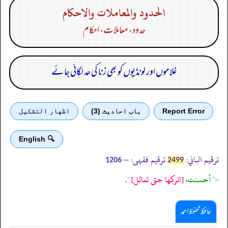
الحدود والمعاملات والاحكام
حدود، معاملات، احکام
غلاموں اور لونڈیوں کو بھی زنا کی حد لگائی جائے
Report Error
باب احادیث (3)
اظهار التشكيل
🔍 English
ترقیم الباني:
ترقیم فقہی:
--
1206
2499
-" أحسنت،
[اتركها حتى تماثل]
".
حافظ محفوظ احمد