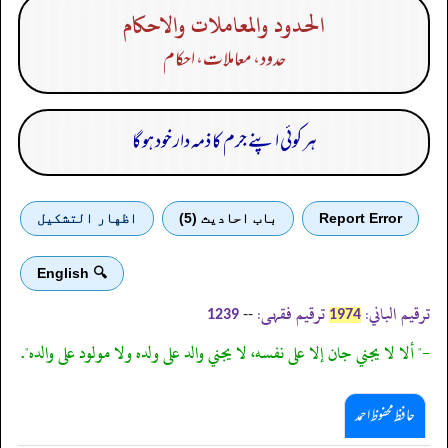
الحدود والمعاملات والاحكام
حدود، معاملات، احکام
ہر کوئی اپنے جرم کا ذمہ دار خود ہو گا
Report Error
باب احادیث (5)
اظهار التشكيل
🔍 English
ترقیم الباني:
ترقیم فقہی:
--
1239
1974
-" ألا لا يجني جان إلا على نفسه، لا يجني والد على ولده ولا مولود على والده".
حافظ محفوظ احمد