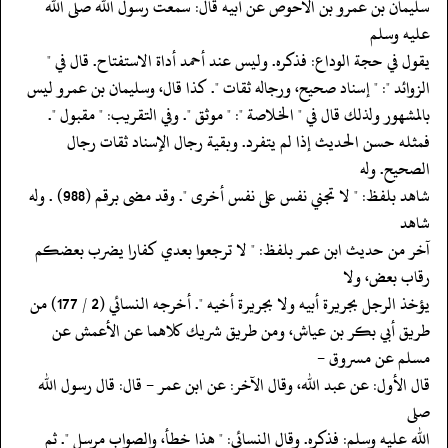
‏‏‏‏سليمان بن عمرو بن الأحوص عن أبيه قال: سمعت رسول الله صلى الله
عليه وسلم
‏‏‏‏يقول في حجة الوداع: فذكره. وليس عند أحمد أداة الاستفتاح. قال في "
‏‏‏‏الزوائد ": " إسناد صحيح، ورجاله ثقات ". كذا قال، وسليمان بن عمرو ليس
‏‏‏‏بالمشهور ولذلك قال في " الخلاصة ": " موثق ". وفي التقريب: " مقبول ".
‏‏‏‏فمثله حسن الحديث إذا لم يتفرد. وبقية رجال الإسناد ثقات رجال
الصحيح. وله
‏‏‏‏شاهد بلفظ: " لا تجني نفس على نفس أخرى ". وقد مضى برقم (988) . وله
شاهد
‏‏‏‏آخر من حديث ابن عمر بلفظ: " لا ترجعوا بعدي كفارا يضرب بعضكم
رقاب بعض، ولا
‏‏‏‏يؤخذ الرجل بجريرة أبيه ولا بجريرة أخيه ". أخرجه النسائي (2 / 177) من
‏‏‏‏طريق أبي بكر بن عياش، ومن طريق شريك كلاهما عن الأعمش عن
مسلم عن مسروق -
‏‏‏‏قال الأول: عن عبد الله، وقال الآخر: عن ابن عمر - قال: قال رسول الله
صلى
‏‏‏‏الله عليه وسلم: فذكره. وقال النسائي: " هذا خطأ، والصواب مرسل ". ثم