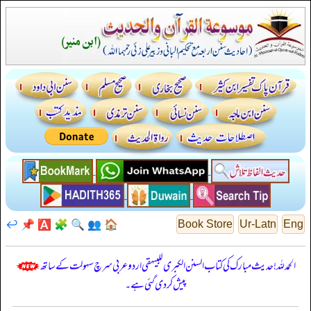
↩️
📌
🅰️
🧩
🔍
👥
🏠
Book Store
Ur-Latn
Eng
الحمدللہ! حدیث مبارک کی کتاب السنن الكبرى للبيهقي اردو عربی سرچ سہولت کے ساتھ
پیش کر دی گئی ہے۔