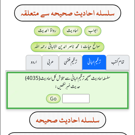
سلسله احاديث صحيحه سے متعلقہ
ابواب
احادیث
رواۃ الحدیث
سوانح حیات: محمد ناصر الدین الالبانی رحمہ اللہ
تمام کتب
ترقیم البانی
ترقيم فقہی
عربی
اردو
سلسله احاديث صحيحه ترقیم البانی سے تلاش کل احادیث (4035)
حدیث نمبر لکھیں:
سلسله احاديث صحيحه