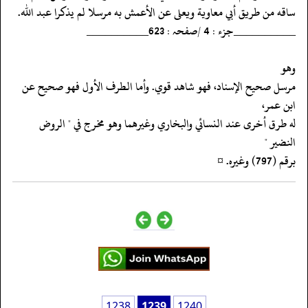
‏‏‏‏ساقه من طريق أبي معاوية ويعلى عن الأعمش به مرسلا لم يذكرا عبد الله.
‏‏‏‏__________جزء : 4 /صفحہ : 623__________
‏‏‏‏وهو
‏‏‏‏مرسل صحيح الإسناد، فهو شاهد قوي. وأما الطرف الأول فهو صحيح عن
ابن عمر،
‏‏‏‏له طرق أخرى عند النسائي والبخاري وغيرهما وهو مخرج في " الروض
النضير "
‏‏‏‏برقم (797) وغيره. ¤
1238
1239
1240