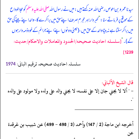
سیدنا عمرو بن احوص رضی اللہ عنہ کہتے ہیں: میں نے رسول اللہ
صلی اللہ علیہ وسلم
کو حجۃ الوداع
کے موقع پر فرماتے سنا:
”
خبردار! ہر مجرم صرف اپنے حق میں برا کرے گا، والد اپنے بیٹے کی حق
میں برا کر سکتا ہے نہ بیٹا والد کے حق میں، (‏‏‏‏یعنی دونوں اپنے اپنے جرائم کے خود ذمہ دار ہوں
[سلسله احاديث صحيحه/الحدود والمعاملات والاحكام/حدیث:
گے)۔
“
1239]
سلسلہ احادیث صحیحہ ترقیم البانی:
1974
قال الشيخ الألباني:
- " ألا لا يجني جان إلا على نفسه، لا يجني والد على ولده ولا مولود على والده
".
‏‏‏‏_____________________
‏‏‏‏أخرجه ابن ماجة (2 / 147) وأحمد (3 / 498 - 499) عن شبيب بن غرقدة
عن