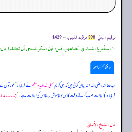
ترقیم الباني:
ترقیم فقہی:
--
1429
398
-" استأمروا النساء في أبضاعهن، قيل: فإن البكر تستحي أن تكلم؟ قال: 
حافظ محفوظ احمد
سیدہ عائشہ رضی اللہ عنہا بیان کرتی ہیں کہ نبی کریم
صلی اللہ علیہ وسلم
نے فرمایا:
”
عورتوں سے 
[سلسله احا
فرمایا:
”
(اجازت طلب کرتے وقت) اس کا خاموش رہنا اس کی اجازت ہے۔
“
قال الشيخ الألباني: