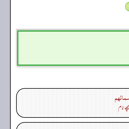
سمائهم
ھے نام