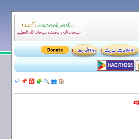
↩️
📌
🅰️
🧩
🔍
👥
🏠