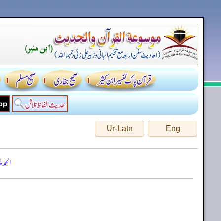
Ur-Latn
Eng
الحمد