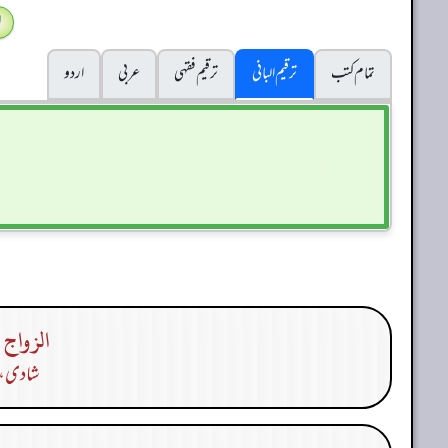
ا
تمام کتب
ترقیم البانی
ترقيم فقہی
عربی
اردو
الزواج 
شادی، ب