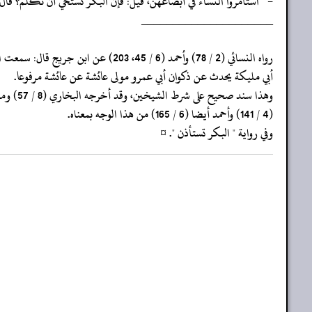
- " استأمروا النساء في أبضاعهن، قيل: فإن البكر تستحي أن تكلم؟ قال: 
‏‏‏‏_____________________
‏‏‏‏رواه النسائي (2 / 78) وأحمد (6 / 45، 203) عن ابن جريج قال: سمعت ابن
‏‏‏‏أبي مليكة يحدث عن ذكوان أبي عمرو مولى عائشة عن عائشة مرفوعا.
‏‏‏‏وهذا سند صحيح على شرط الشيخين، وقد أخرجه البخاري (8 / 57) ومسلم
‏‏‏‏(4 / 141) وأحمد أيضا (6 / 165) من هذا الوجه بمعناه.
‏‏‏‏وفي رواية " البكر تستأذن ". ¤