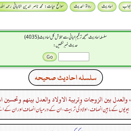
بواب
احادیث
رواۃ الحدیث
سوانح حیات: محمد ناصر الدین الالبانی رحمہ اللہ
سلسله احاديث صحيحه ترقیم البانی سے تلاش کل احادیث (4035)
حدیث نمبر لکھیں:
سلسله احاديث صحيحه
، والعدل بين الزوجات وتربية الاولاد والعدل بينهم وتحسين ا
یویوں کے مابین انصاف، اولاد کی تربیت، ان کے درمیان انصاف اور ان کے اچ