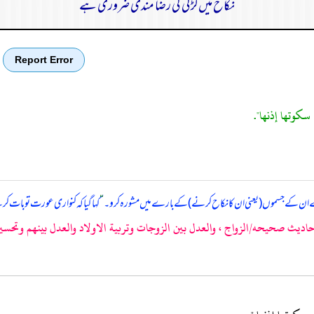
نکاح میں لڑکی کی رضا مندی ضروری ہے
Report Error
سكوتها إذنها".
ان کے جسموں (یعنی ان کا نکاح کرنے) کے بارے میں مشورہ کرو۔
“
کہا گیا کہ کنواری عورت تو بات
ديث صحيحه/الزواج ، والعدل بين الزوجات وتربية الاولاد والعدل بينهم وتحسين ا