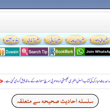
للہ! حدیث مبارک کی کتاب السنن الكبرى للبيهقي اردو عربی سرچ سہولت کے ساتھ پیش کر دی گئی ہے۔
سلسله احاديث صحيحه سے متعلقہ