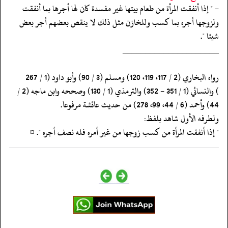
- " إذا أنفقت المرأة من طعام بيتها غير مفسدة كان لها أجرها بما أنفقت
ولزوجها أجره بما كسب وللخازن مثل ذلك لا ينقص بعضهم أجر بعض
شيئا ".
‏‏‏‏_____________________
‏‏‏‏رواه البخاري (2 / 117، 119، 120) ومسلم (3 / 90) وأبو داود (1 / 267
‏‏‏‏) والنسائي (1 / 351 - 352) والترمذي (1 / 130) وصححه وابن ماجه (2 /
‏‏‏‏ولطرفه الأول شاهد بلفظ:
‏‏‏‏" إذا أنفقت المرأة من كسب زوجها من غير أمره فله نصف أجره ". ¤