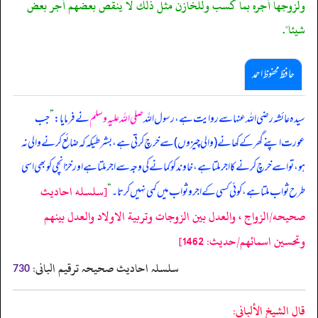
ولزوجها أجره بما كسب وللخازن مثل ذلك لا ينقص بعضهم أجر بعض
شيئا".
حافظ محفوظ احمد
سیدہ عائشہ رضی اللہ عنہا سے روایت ہے، رسول اللہ
صلی اللہ علیہ وسلم
نے فرمایا:
”
جب
عورت اپنے گھر کے کھانے (والی چیزوں) سے خرچ کرتی ہے، بشرطیکہ کہ ضائع کرنے والی نہ
ہو، تو اسے خرچ کرنے کا اجر ملتا ہے، خاوند کو کمانے کی وجہ سے اجر ملتا ہے اور خزانچی کو بھی اسی
[سلسله احاديث
طرح ثواب ملتا ہے، کوئی کسی کے اجر و ثواب میں کمی نہیں کرتا۔
“
صحيحه/الزواج ، والعدل بين الزوجات وتربية الاولاد والعدل بينهم
وتحسين اسمائهم/حدیث: 1462]
سلسلہ احادیث صحیحہ ترقیم البانی:
730
قال الشيخ الألباني: