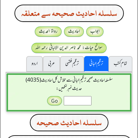
سلسله احاديث صحيحه سے متعلقہ
ابواب
احادیث
رواۃ الحدیث
سوانح حیات: محمد ناصر الدین الالبانی رحمہ اللہ
تمام کتب
ترقیم البانی
ترقيم فقہی
عربی
اردو
سلسله احاديث صحيحه ترقیم البانی سے تلاش کل احادیث (4035)
حدیث نمبر لکھیں:
سلسله احاديث صحيحه