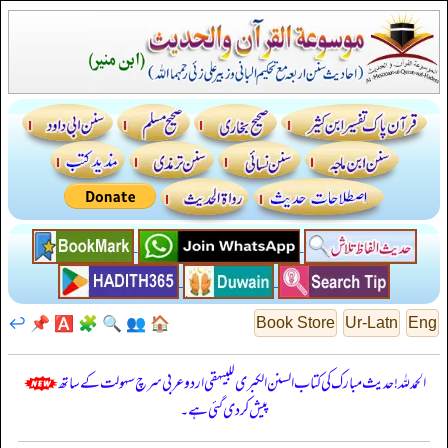
↩️
📌
🅰️
🧩
🔍
👥
🏠
Book Store
Ur-Latn
Eng
الحمدللہ! حدیث مبارک کی کتاب السنن الكبرى للبيهقي اردو عربی سرچ سہولت کے ساتھ
پیش کر دی گئی ہے۔