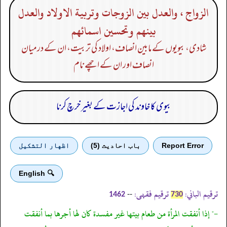
الزواج ، والعدل بين الزوجات وتربية الاولاد والعدل
بينهم وتحسين اسمائهم
شادی، بیویوں کے مابین انصاف، اولاد کی تربیت، ان کے درمیان
انصاف اور ان کے اچھے نام
بیوی کا خاوند کی اجازت کے بغیر خرچ کرنا
Report Error
باب احادیث (5)
اظهار التشكيل
🔍 English
ترقیم الباني:
ترقیم فقہی:
--
1462
730
-" إذا أنفقت المرأة من طعام بيتها غير مفسدة كان لها أجرها بما أنفقت