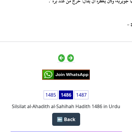
ا جويرية، وكان يكره أن يقال: خرج من عند برة ".
1485
1486
1487
Silsilat al-Ahadith al-Sahihah Hadith 1486 in Urdu
Back ⬅️