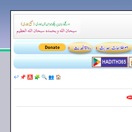
↩️
📌
🅰️
🧩
🔍
👥
🏠