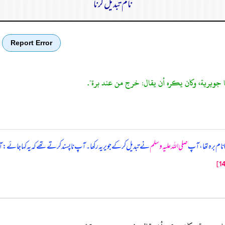
نام تبدیل کرنا
Report Error
 جويرية، وكان يكره أن يقال: خرج من عند برة".
 نام برہ تھا، آپ
صلی اللہ علیہ وسلم
نے تبدیل کر کے جویریہ رکھا۔ آپ ناپسند کرتے تھے کہ یہ کہا جائے: