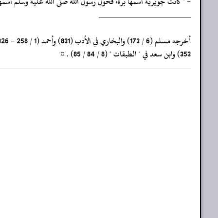
- " كانت جويرية اسمها برة، فحول رسول الله صلى الله عليه وسلم اسمه
‏‏‏‏_____________________
‏‏‏‏أخرجه مسلم (6 / 173) والبخاري في الأدب (831) وأحمد (1 / 258 - 326 -