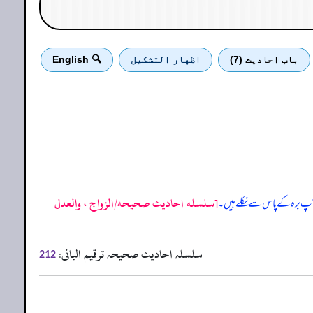
باب احادیث (7)
اظهار التشكيل
🔍 English
[سلسله احاديث صحيحه/الزواج ، والعدل
 آپ برہ کے پاس سے نکلے ہیں۔
سلسلہ احادیث صحیحہ ترقیم البانی:
212