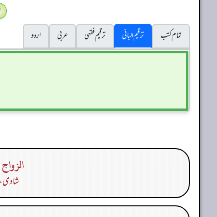
ا
تمام کتب
ترقیم البانی
ترقيم فقہی
عربی
اردو
الزواج 
شادی، ب