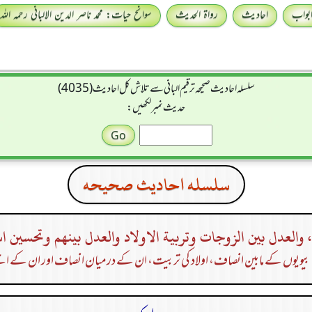
بواب
احادیث
رواۃ الحدیث
سوانح حیات: محمد ناصر الدین الالبانی رحمہ اللہ
سلسله احاديث صحيحه ترقیم البانی سے تلاش کل احادیث (4035)
حدیث نمبر لکھیں:
سلسله احاديث صحيحه
، والعدل بين الزوجات وتربية الاولاد والعدل بينهم وتحسين ا
یویوں کے مابین انصاف، اولاد کی تربیت، ان کے درمیان انصاف اور ان کے اچ