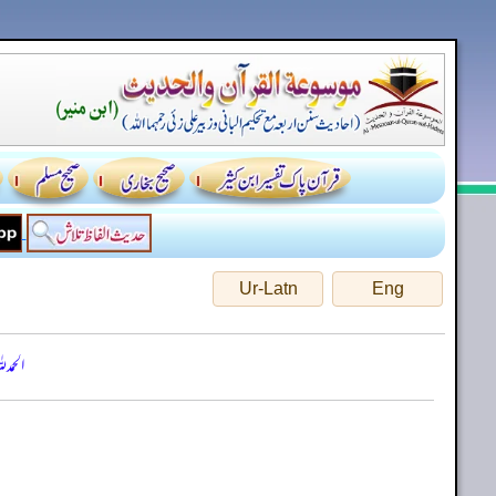
Ur-Latn
Eng
الحمد