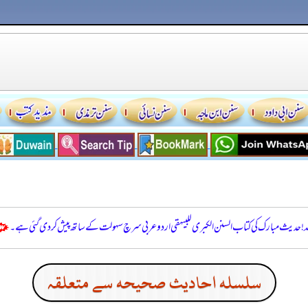
للہ! حدیث مبارک کی کتاب السنن الكبرى للبيهقي اردو عربی سرچ سہولت کے ساتھ پیش کر دی گئی ہے۔
سلسله احاديث صحيحه سے متعلقہ