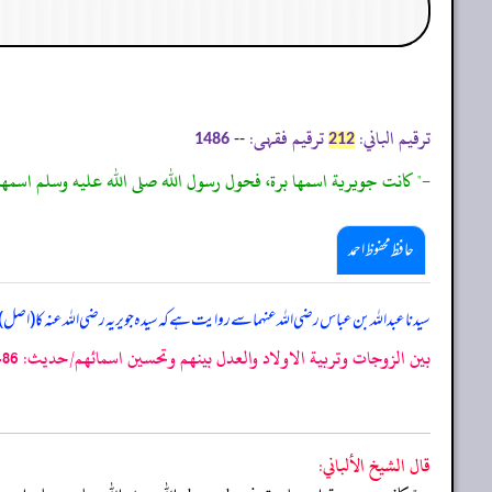
ترقیم الباني:
ترقیم فقہی:
--
1486
212
-" كانت جويرية اسمها برة، فحول رسول الله صلى الله عليه وسلم اسمها
حافظ محفوظ احمد
سیدنا عبداللہ بن عباس رضی اللہ عنہما سے روایت ہے کہ سیدہ جویریہ رضی اللہ عنہ کا (اصل)
بين الزوجات وتربية الاولاد والعدل بينهم وتحسين اسمائهم/حدیث: 1486]
قال الشيخ الألباني: