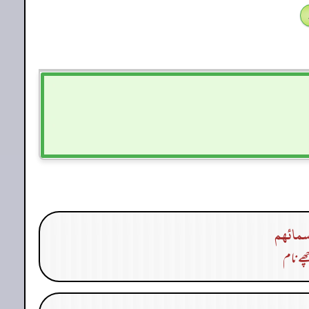
سمائهم
ھے نام