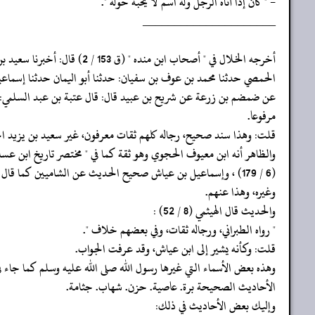
- " كان إذا أتاه الرجل وله اسم لا يحبه حوله ".
‏‏‏‏_____________________
‏‏‏‏أخرجه الخلال في " أصحاب ابن منده " (ق 153 / 2) قال: أخبرنا سعيد بن يزيد
‏‏‏‏الحمصي حدثنا محمد بن عوف بن سفيان: حدثنا أبو اليمان حدثنا إسما
‏‏‏‏عن ضمضم بن زرعة عن شريح بن عبيد قال: قال عتبة بن عبد السلمي: 
‏‏‏‏مرفوعا.
‏‏‏‏قلت: وهذا سند صحيح، رجاله كلهم ثقات معرفون، غير سعيد بن يزيد ا
‏‏‏‏والظاهر أنه ابن معيوف الحجوي وهو ثقة كما في " مختصر تاريخ ابن عسا
‏‏‏‏(6 / 179) ، وإسماعيل بن عياش صحيح الحديث عن الشاميين كما قال البخاري
‏‏‏‏وغيره، وهذا عنهم.
‏‏‏‏والحديث قال الهيثمي (8 / 52) :
‏‏‏‏" رواه الطبراني، ورجاله ثقات، وفي بعضهم خلاف ".
‏‏‏‏قلت: وكأنه يشير إلى ابن عياش، وقد عرفت الجواب.
‏‏‏‏وهذه بعض الأسماء التي غيرها رسول الله صلى الله عليه وسلم كما جاء ف
‏‏‏‏الأحاديث الصحيحة برة. عاصية. حزن. شهاب. جثامة.
‏‏‏‏وإليك بعض الأحاديث في ذلك: