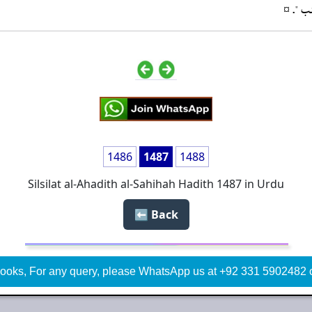
نب ". ¤
1486
1487
1488
Silsilat al-Ahadith al-Sahihah Hadith 1487 in Urdu
Back ⬅️
ooks, For any query, please WhatsApp us at +92 331 5902482 