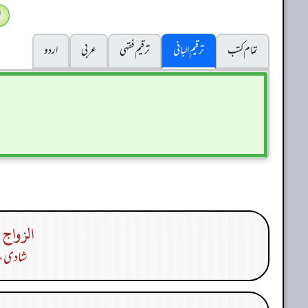
ا
تمام کتب
ترقیم البانی
ترقيم فقہی
عربی
اردو
الزواج 
شادی، ب