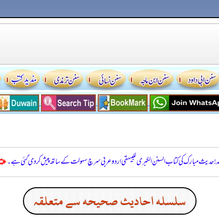
للہ! حدیث مبارک کی کتاب السنن الكبرى للبيهقي اردو عربی سرچ سہولت کے ساتھ پیش کر دی گئی ہے۔
سلسله احاديث صحيحه سے متعلقہ