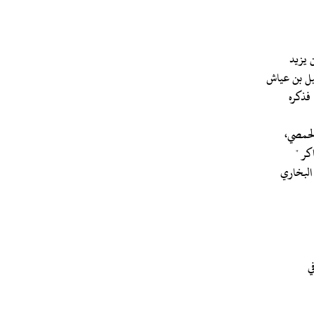
عيل بن عياش
فذكره
لحمصي،
كر "
ي