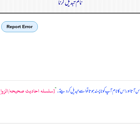
نام تبدیل کرنا
Report Error
[سلسله احاديث صحيحه/الزواج ، 
 آتا اور اس کا نام آپ کو ناپسند ہوتا تو اسے تبدیل کر دیتے۔
“