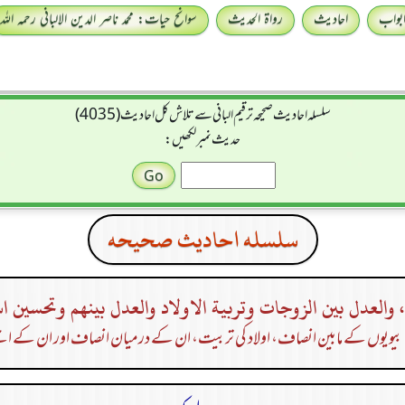
بواب
احادیث
رواۃ الحدیث
سوانح حیات: محمد ناصر الدین الالبانی رحمہ اللہ
سلسله احاديث صحيحه ترقیم البانی سے تلاش کل احادیث (4035)
حدیث نمبر لکھیں:
سلسله احاديث صحيحه
، والعدل بين الزوجات وتربية الاولاد والعدل بينهم وتحسين ا
یویوں کے مابین انصاف، اولاد کی تربیت، ان کے درمیان انصاف اور ان کے اچ