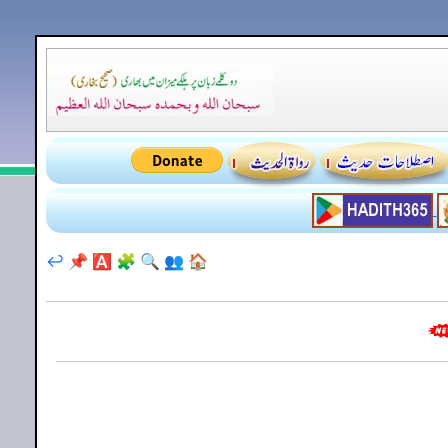
↩️
📌
🅰️
🧩
🔍
👥
🏠