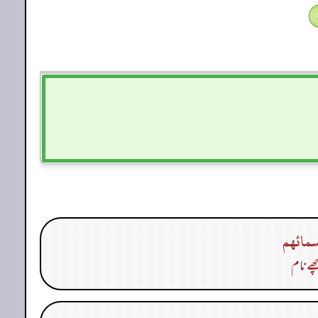
سمائهم
ھے نام