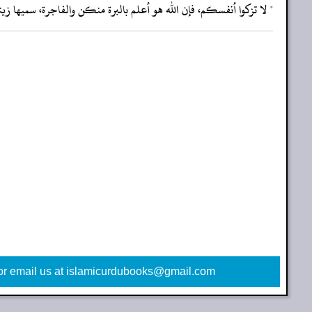
‏‏‏‏" لا تزكوا أنفسكم، فإن الله هو أعلم بالبرة منكن والفاجرة، سميها زي
or email us at islamicurdubooks@gmail.com