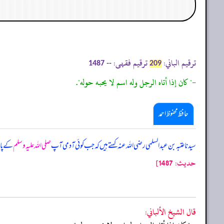
ترقیم الباني:
ترقیم فقہی:
--
1487
209
-" كان إذا أتاه الرجل وله اسم لا يحبه حوله".
حافظ محفوظ احمد
سیدنا عتبہ بن عبدالسلمی رضی اللہ عنہ کہتے ہیں کہ جب کوئی آدمی آپ
صلی اللہ علیہ وسلم
کے پاس
حدیث: 1487]
قال الشيخ الألباني: