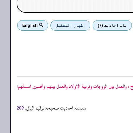
باب احادیث (7)
اظهار التشكيل
🔍 English
والعدل بين الزوجات وتربية الاولاد والعدل بينهم وتحسين اسمائهم/
سلسلہ احادیث صحیحہ ترقیم البانی:
209