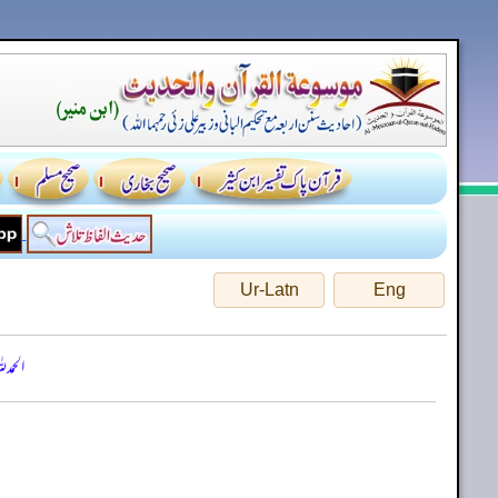
Ur-Latn
Eng
الحمد