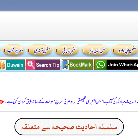
للہ! حدیث مبارک کی کتاب السنن الكبرى للبيهقي اردو عربی سرچ سہولت کے ساتھ پیش کر دی گئی ہے۔
سلسله احاديث صحيحه سے متعلقہ