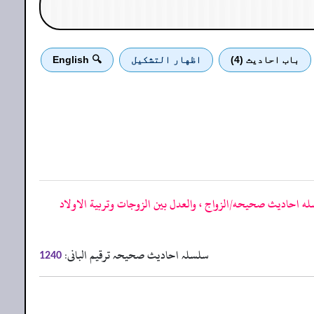
باب احادیث (4)
اظهار التشكيل
🔍 English
ه احاديث صحيحه/الزواج ، والعدل بين الزوجات وتربية الاولاد
سلسلہ احادیث صحیحہ ترقیم البانی:
1240