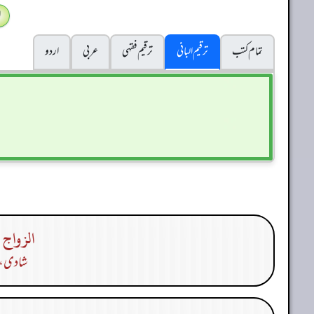
ا
تمام کتب
ترقیم البانی
ترقيم فقہی
عربی
اردو
الزواج 
شادی، ب