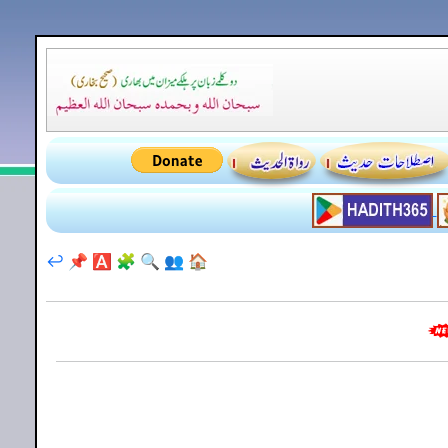
↩️
📌
🅰️
🧩
🔍
👥
🏠