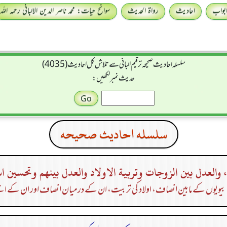
بواب
احادیث
رواۃ الحدیث
سوانح حیات: محمد ناصر الدین الالبانی رحمہ اللہ
سلسله احاديث صحيحه ترقیم البانی سے تلاش کل احادیث (4035)
حدیث نمبر لکھیں:
سلسله احاديث صحيحه
، والعدل بين الزوجات وتربية الاولاد والعدل بينهم وتحسين ا
یویوں کے مابین انصاف، اولاد کی تربیت، ان کے درمیان انصاف اور ان کے اچ