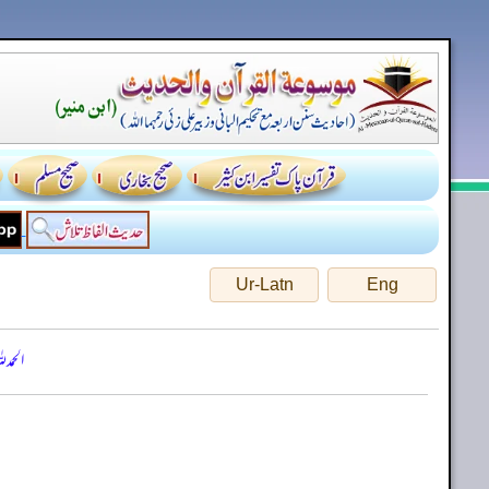
Ur-Latn
Eng
الحمد