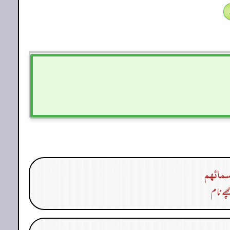
سمائهم
ھے نام