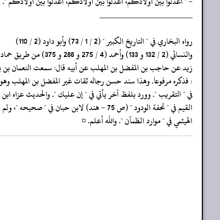
- " اعدلوا بين أولادكم، اعدلوا بين أولادكم، اعدلوا بين أولادكم ".
‏‏‏‏_____________________
‏‏‏‏رواه البخاري في " التاريخ الكبير " (2 / 1 / 73) وأبو داود (2 / 110)
‏‏‏‏والنسائي (2 / 132 و 133) وأحمد (4 / 275 و 288 و 375) من طريق حماد بن
‏‏‏‏زيد عن حاجب بن المفضل بن المهلب عن أبيه قال: سمعت النعمان بن 
‏‏‏‏: فذكره مرفوعا. وهذا سند حسن رجاله ثقات غير المفضل بن المهلب و
‏‏‏‏في " التقريب ". وورد بلفظ آخر يأتي في " إن عليك ". والحديث عزاه ابن
‏‏‏‏القيم في " تحفة الودود " (ص 75 - هند) لابن حبان في " صحيحه "، ولم يورده
‏‏‏‏الهيثمي في " موارد الظمآن ". والله أعلم. ¤