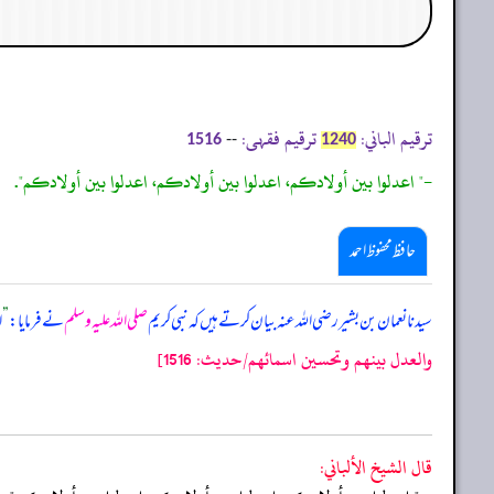
ترقیم الباني:
ترقیم فقہی:
--
1516
1240
-" اعدلوا بين أولادكم، اعدلوا بين أولادكم، اعدلوا بين أولادكم".
حافظ محفوظ احمد
سیدنا نعمان بن بشیر رضی اللہ عنہ بیان کرتے ہیں کہ نبی کریم
صلی اللہ علیہ وسلم
نے فرمایا:
”
ا
والعدل بينهم وتحسين اسمائهم/حدیث: 1516]
قال الشيخ الألباني: