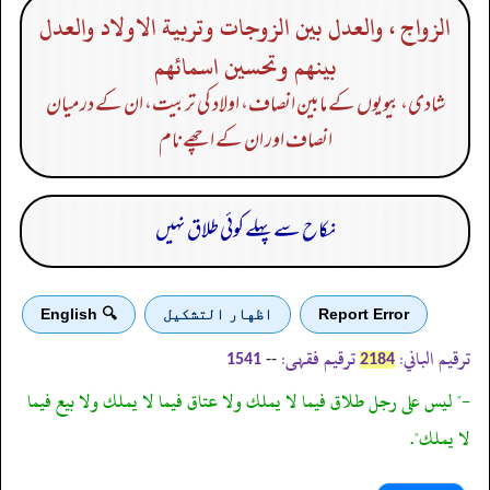
الزواج ، والعدل بين الزوجات وتربية الاولاد والعدل
بينهم وتحسين اسمائهم
شادی، بیویوں کے مابین انصاف، اولاد کی تربیت، ان کے درمیان
انصاف اور ان کے اچھے نام
نکاح سے پہلے کوئی طلاق نہیں
Report Error
اظهار التشكيل
🔍 English
ترقیم الباني:
ترقیم فقہی:
--
1541
2184
-" ليس على رجل طلاق فيما لا يملك ولا عتاق فيما لا يملك ولا بيع فيما
لا يملك".