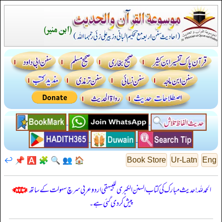
↩️
📌
🅰️
🧩
🔍
👥
🏠
Book Store
Ur-Latn
Eng
الحمدللہ! حدیث مبارک کی کتاب السنن الكبرى للبيهقي اردو عربی سرچ سہولت کے ساتھ
پیش کر دی گئی ہے۔