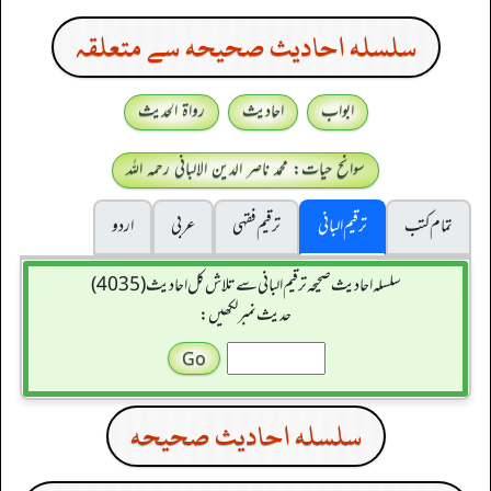
سلسله احاديث صحيحه سے متعلقہ
ابواب
احادیث
رواۃ الحدیث
سوانح حیات: محمد ناصر الدین الالبانی رحمہ اللہ
تمام کتب
ترقیم البانی
ترقيم فقہی
عربی
اردو
سلسله احاديث صحيحه ترقیم البانی سے تلاش کل احادیث (4035)
حدیث نمبر لکھیں:
سلسله احاديث صحيحه