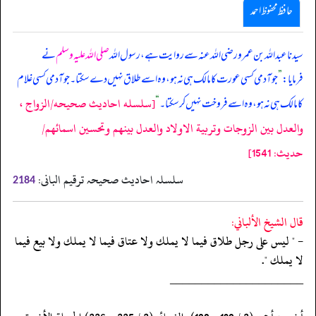
حافظ محفوظ احمد
سیدنا عبدالله بن عمرو رضی اللہ عنہ سے روایت ہے، رسول اللہ
صلی اللہ علیہ وسلم
نے
فرمایا:
”
جو آدمی کسی عورت کا مالک ہی نہ ہو، وہ اسے طلاق نہیں دے سکتا۔ جو آدمی کسی غلام
[سلسله احاديث صحيحه/الزواج ،
کا مالک ہی نہ ہو، وہ اسے فروخت نہیں کر سکتا۔
“
والعدل بين الزوجات وتربية الاولاد والعدل بينهم وتحسين اسمائهم/
حدیث: 1541]
سلسلہ احادیث صحیحہ ترقیم البانی:
2184
قال الشيخ الألباني:
- " ليس على رجل طلاق فيما لا يملك ولا عتاق فيما لا يملك ولا بيع فيما
لا يملك ".
‏‏‏‏_____________________