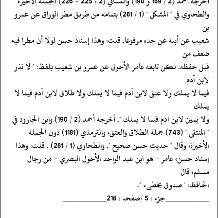
‏‏‏‏أخرجه أحمد (2 / 189 و 190) والنسائي (2 / 225 - 226) الجملة الأخيرة
‏‏‏‏والطحاوي في " المشكل " (1 / 281) بتمامه من طريق مطر الوراق عن عمرو
بن
‏‏‏‏شعيب عن أبيه عن جده مرفوعا. قلت: وهذا إسناد حسن لولا أن مطرا فيه
ضعف من
‏‏‏‏قبل حفظه. لكن تابعه عامر الأحول عن عمرو بن شعيب بلفظ: " لا نذر
لابن آدم
‏‏‏‏فيما لا يملك ولا عتق لابن آدم فيما لا يملك ولا طلاق لابن آدم فيما لا
يملك
‏‏‏‏ولا يمين لابن آدم فيما لا يملك ". أخرجه أحمد (2 / 190) وابن الجارود في
‏‏‏‏" المنتقى " (743) جملة الطلاق والعتق، والترمذي (1181) دون الجملة
‏‏‏‏الأخيرة، وقال " حديث حسن صحيح ". والطحاوي (1 / 281) . قلت: وهذا
‏‏‏‏إسناد حسن، عامر - هو ابن عبد الواحد الأحول البصري - من رجال
مسلم، قال
‏‏‏‏الحافظ: " صدوق يخطىء ".
‏‏‏‏__________جزء : 5 /صفحہ : 216__________