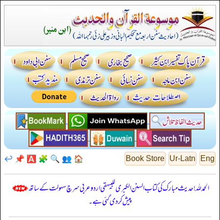
↩️
📌
🅰️
🧩
🔍
👥
🏠
Book Store
Ur-Latn
Eng
الحمدللہ! حدیث مبارک کی کتاب السنن الكبرى للبيهقي اردو عربی سرچ سہولت کے ساتھ
پیش کر دی گئی ہے۔