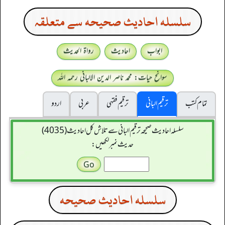
سلسله احاديث صحيحه سے متعلقہ
ابواب
احادیث
رواۃ الحدیث
سوانح حیات: محمد ناصر الدین الالبانی رحمہ اللہ
تمام کتب
ترقیم البانی
ترقيم فقہی
عربی
اردو
سلسله احاديث صحيحه ترقیم البانی سے تلاش کل احادیث (4035)
حدیث نمبر لکھیں:
سلسله احاديث صحيحه