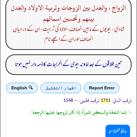
الزواج ، والعدل بين الزوجات وتربية الاولاد والعدل
بينهم وتحسين اسمائهم
شادی، بیویوں کے مابین انصاف، اولاد کی تربیت، ان کے درمیان
انصاف اور ان کے اچھے نام
تین طلاقوں کے بعد خاوند بیوی کے اخراجات کا ذمہ دار نہیں ہوتا
Report Error
اظهار التشكيل
🔍 English
ترقیم الباني:
ترقیم فقہی:
--
1548
1711
-" إنما النفقة والسكن للمرأة إذا كان لزوجها عليها الرجعة".
حافظ محفوظ احمد