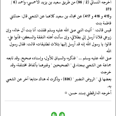
‏‏‏‏أخرجه النسائي (2 / 96) من طريق سعيد بن يزيد الأحمسي، وأحمد (6 /
373
‏‏‏‏و415 و 416 و 417) عن مجالد بن سعيد كلاهما عن الشعبي قال: حدثتني
فاطمة بنت
‏‏‏‏قيس قالت: " أتيت النبي صلى الله عليه وسلم فقلت: أنا بنت آل خالد، وإن
‏‏‏‏زوجي فلانا أرسل إلي بطلاقي، وإن سألت أهله النفقة والسكن، فأبوا علي،
‏‏‏‏قالوا: يا رسول الله إنه قد أرسل إليها بثلاث تطليقات، قالت: فقال رسول
الله
‏‏‏‏صلى الله عليه وسلم ... " فذكره، والسياق للأول، وإسناده صحيح. وقد تابعه
‏‏‏‏جماعة عن الشعبي بمعناه في " الصحيحين " وغيرهما بألفاظ مختلفة، وقد
خرجت
‏‏‏‏بعضها في " الروض النضير " (836) ، وذكرت له هناك متابعا آخر عن الشعبي
به.
‏‏‏‏أخرجه الدارقطني بسند حسن. ¤