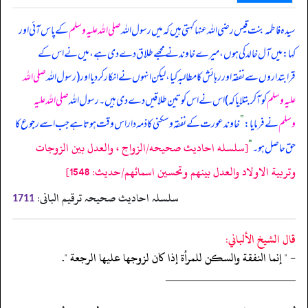
سیدہ فاطمہ بنت قیس رضی اللہ عنہا کہتی ہیں کہ میں رسول اللہ
صلی اللہ علیہ وسلم
کے پاس آئی اور
کہا: میں آل خالد کی ہوں، میرے خاوند نے مجھے طلاق دے دی ہے، میں نے اس کے
قرابتداروں سے نفقہ اور رہائش کا مطالبہ کیا، لیکن انہوں نے انکار کر دیا اور (رسول الله
صلی اللہ
علیہ وسلم
کو آ کر بتلایا کہ) اس نے اس کو تین طلاقیں دے دی ہیں۔ رسول الله
صلی اللہ علیہ
وسلم
نے فرمایا:
”
خاوند عورت کے نفقہ و سکنی کا ذمہ دار اس وقت ہوتا ہے جب اسے رجوع کا
[سلسله احاديث صحيحه/الزواج ، والعدل بين الزوجات
حق حاصل ہو۔
“
وتربية الاولاد والعدل بينهم وتحسين اسمائهم/حدیث: 1548]
سلسلہ احادیث صحیحہ ترقیم البانی:
1711
قال الشيخ الألباني:
- " إنما النفقة والسكن للمرأة إذا كان لزوجها عليها الرجعة ".
‏‏‏‏_____________________