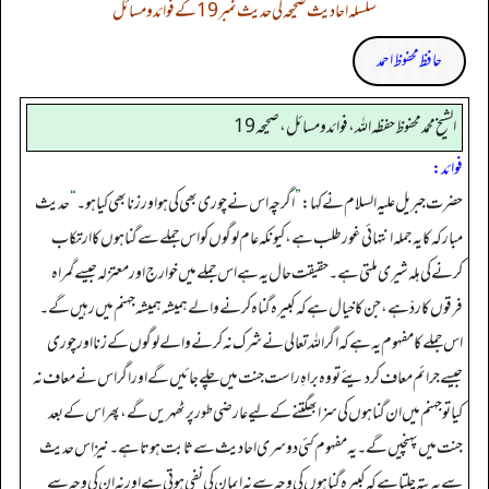
سلسلہ احادیث صحیحہ کی حدیث نمبر 19 کے فوائد و مسائل
حافظ محفوظ احمد
الشيخ محمد محفوظ حفظہ الله، فوائد و مسائل، صحیحہ 19
فوائد:
حضرت جبریل علیہ السلام نے کہا:
”
اگرچہ اس نے چوری بھی کی ہو اور زنا بھی کیا ہو۔
“
حدیث
مبارکہ کا یہ جملہ انتہائی غور طلب ہے، کیونکہ عام لوگوں کو اس جملے سے گناہوں کا ارتکاب
کرنے کی ہلہ شیری ملتی ہے۔ حقیقت حال یہ ہے اس جملے میں خوارج اور معتزلہ جیسے گمراہ
فرقوں کا ردّ ہے، جن کا خیال ہے کہ کبیرہ گناہ کرنے والے ہمیشہ ہمیشہ جہنم میں رہیں گے۔
اس جملے کا مفہوم یہ ہے کہ اگر اللہ تعالی نے شرک نہ کرنے والے لوگوں کے زنا اور چوری
جیسے جرائم معاف کر دیئے تو وہ براہِ راست جنت میں چلے جائیں گے اور اگر اس نے معاف نہ
کیا تو جہنم میں ان گناہوں کی سزا بھگتنے کے لیے عارضی طور پر ٹھہریں گے، پھر اس کے بعد
جنت میں پہنچیں گے۔ یہ مفہوم کئی دوسری احادیث سے ثابت ہوتا ہے۔ نیز اس حدیث
سے یہ پتہ چلتا ہے کہ کبیرہ گناہوں کی وجہ سے نہ ایمان کی نفی ہوتی ہے اور نہ ان کی وجہ سے