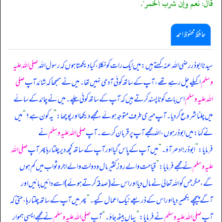
قال: نعم وإن شرب الخمر".
حافظ محفوظ احمد
سیدنا ابوذر رضی اللہ عنہ کہتے ہیں: میں ایک رات کو نکلا، کیا دیکھتا ہوں کہ رسول اللہ
صلی اللہ علیہ
وسلم
اکیلے چل رہے تھے، آپ کے ساتھ کوئی آدمی نہیں تھا۔ میں نے سمجھا کہ شائد آپ
صلی
اللہ علیہ وسلم
اس بات کو ناپسند کرتے ہیں کہ آپ کے ساتھ کوئی چلے۔ میں نے چاند کے سائے
میں چلنا شروع کر دیا۔ آپ میری طرف متوجہ ہوئے، مجھے دیکھا اور پوچھا:
”
یہ کون ہے؟
“
میں
نے کہا: میں ابوذر ہوں، اللہ مجھے آپ پر قربان کرے۔ آپ
صلی اللہ علیہ وسلم
نے
فرمایا:
”
ابوذر! ادھر آؤ۔
“
میں آپ کے پاس گیا اور آپ کے ساتھ کچھ دیر چلتا رہا پھر آپ
صلی اللہ
علیہ وسلم
نے مجھے فرمایا:
”
قیامت والے روز کثیر مال و دولت والے اجر و ثواب میں کم ہوں
گے، مگر جس کو اللہ تعالیٰ نے مال دیا اور اس نے (صدقہ کرتے ہوئے) اسے دائیں بائیں اور
آگے پیچھے بکھیر دیا اور اس کے ذریعے نیک اعمال کیے۔
“
پھر میں آپ کے ساتھ چلتا رہا، حتی کہ
آپ
صلی اللہ علیہ وسلم
نے فرمایا:
”
یہاں بیٹھ جاؤ۔
“
آپ
صلی اللہ علیہ وسلم
نے مجھے ایسی ہموار