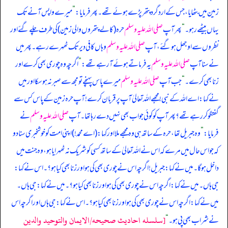
زمین میں بٹھایا، جس کے ارد گرد پتھر پڑے ہوئے تھے۔ پھر فرمایا:
”
میرے واپس آنے تک
یہاں بیٹھے رہو۔
“
پھر آپ
صلی اللہ علیہ وسلم
حرہ (کالے پتھروں والی زمین) کی طرف چلے گئے اور
نظروں سے اوجھل ہو گئے، آپ
صلی اللہ علیہ وسلم
وہاں کافی دیر تک ٹھہرے رہے۔ پھر میں
نے سنا آپ
صلی اللہ علیہ وسلم
یہ فرماتے ہوئے آ رہے تھے:
”
اگرچہ وہ چوری بھی کرے اور
زنا بھی کرے۔
“
جب آپ
صلی اللہ علیہ وسلم
میرے پاس پہنچے تو مجھ سے صبر نہ ہو سکا اور میں
نے کہا: اے اللہ کے نبی! مجھے اللہ تعالیٰ آپ پر قربان کرے! آپ حرہ زمین کے پاس کس سے
گفتگو کر رہے تھے؟ پھر آپ کو کوئی جواب بھی نہیں دے رہا تھا۔ آپ
صلی اللہ علیہ وسلم
نے
فرمایا:
”
وہ جبریل تھا، حرہ کے ساتھ ہی وہ مجھے ملا اور کہا: (اے محمد!) اپنی امت کو خوشخبری سنا دو
کہ جو اس حال میں مرے کہ اس نے اللہ تعالیٰ کے ساتھ کسی کو شریک نہ ٹھہرایا ہو، وہ جنت میں
داخل ہو گا۔ میں نے کہا: جبریل! اگرچہ اس نے چوری بھی کی ہو اور زنا بھی کیا ہو؟۔ اس نے کہا:
جی ہاں۔ میں نے کہا: اگرچہ اس نے چوری بھی کی ہو اور زنا بھی کیا ہو؟۔ میں نے کہا: جی ہاں۔
میں نے کہا: اگرچہ اس نے چوری بھی کی ہو اور زنا بھی کیا ہو؟۔ اس نے کہا: جی ہاں اور اگرچہ اس
[سلسله احاديث صحيحه/الايمان والتوحيد والدين
نے شراب بھی پی ہو۔
“