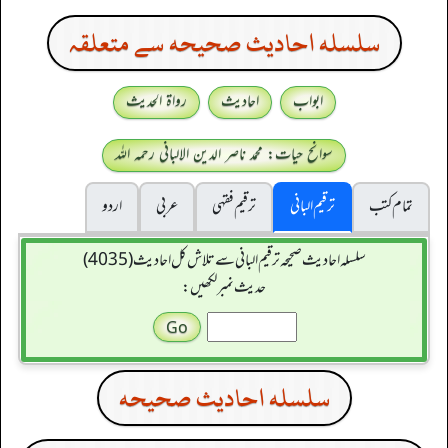
سلسله احاديث صحيحه سے متعلقہ
ابواب
احادیث
رواۃ الحدیث
سوانح حیات: محمد ناصر الدین الالبانی رحمہ اللہ
تمام کتب
ترقیم البانی
ترقيم فقہی
عربی
اردو
سلسله احاديث صحيحه ترقیم البانی سے تلاش کل احادیث (4035)
حدیث نمبر لکھیں:
سلسله احاديث صحيحه