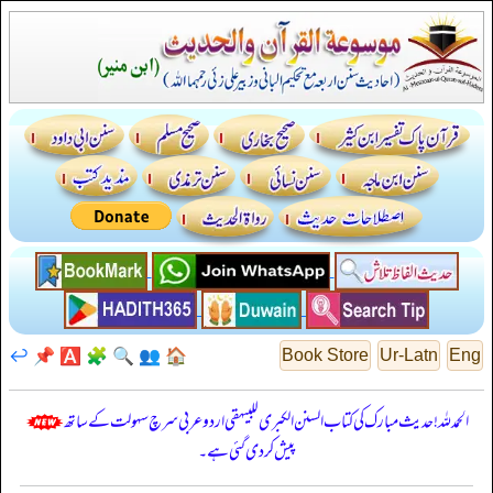
↩️
📌
🅰️
🧩
🔍
👥
🏠
Book Store
Ur-Latn
Eng
الحمدللہ! حدیث مبارک کی کتاب السنن الكبرى للبيهقي اردو عربی سرچ سہولت کے ساتھ
پیش کر دی گئی ہے۔