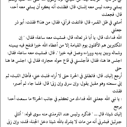
‏‏‏‏يمشي وحده ليس معه إنسان، قال: فظننت أنه يكره أن يمشي معه أحد،
قال: فجعلت
‏‏‏‏أمشي في ظل القمر، قال: فالتفت فرآني، فقال: من هذا؟ فقلت: أبو ذر
جعلني
‏‏‏‏الله فداءك، قال: يا أبا ذر تعاله، قال: فمشيت معه ساعة، فقال: " إن
‏‏‏‏المكثيرين هم الأقلون يوم القيامة إلا من أعطاه الله خيرا فنفح فيه بيمينه
‏‏‏‏وشماله وبين يديه ووراءه وعمل فيه خيرا ". قال: فمشيت معه ساعة، فقال:
‏‏‏‏اجلس ها هنا، فقال: فأجلسني في قاع حوله حجارة، فقال لي: اجلس ها هنا
حتى
‏‏‏‏أرجع إليك. قال: فانطلق في الحرة حتى لا أراه، فلبث عني، فأطال اللبث، ثم
‏‏‏‏إني سمعته وهو مقبل يقول: وإن سرق وإن زنى! قال: فلما جاء لم أصبر،
فقلت
‏‏‏‏: يا نبي الله جعلني الله فداءك من تكلم في جانب الحرة؟ ما سمعت أحدا
يرجع
‏‏‏‏إليك شيئا، قال ... " فذكره. وليس عند الترمذي منه سوى قوله: " أتاني
‏‏‏‏جبرئيل فبشرني أنه من مات لا يشرك بالله شيئا دخل الجنة، قلت: وإن زنى