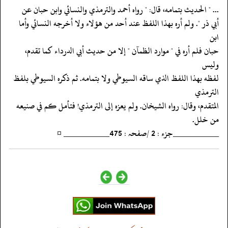
‏‏‏‏... " الحديث بتمامه، قال: " رواه أحمد والترمذي والنسائي وابن حبان عن
‏‏‏‏أبي ذر ". ولم أره بهذا اللفظ عند أحد من هؤلاء ولا أخرجه النسائي وأما
ابن
‏‏‏‏حبان فلم أره في " موارد الظمآن " إلا من حديث أبي الدرداء كما تقدم،
وليس
‏‏‏‏لفظه بهذا اللفظ الذي ساقه السيوطي ولا بتمامه. ثم ذكره السيوطي بلفظ
الترمذي
‏‏‏‏المتقدم، وقال: رواه الشيخان. ولم يعزه إلى الترمذي! فتأمل كم في صنيعه
‏‏‏‏من خلل.
‏‏‏‏__________جزء : 2 /صفحہ : 475__________ ¤