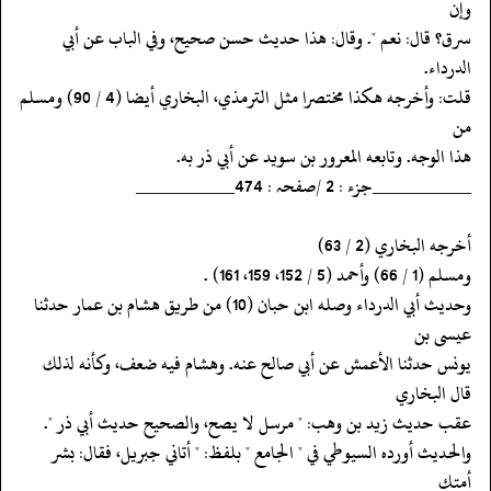
وإن
‏‏‏‏سرق؟ قال: نعم ". وقال: هذا حديث حسن صحيح، وفي الباب عن أبي
الدرداء.
‏‏‏‏قلت: وأخرجه هكذا مختصرا مثل الترمذي، البخاري أيضا (4 / 90) ومسلم
من
‏‏‏‏هذا الوجه. وتابعه المعرور بن سويد عن أبي ذر به.
‏‏‏‏__________جزء : 2 /صفحہ : 474__________
‏‏‏‏أخرجه البخاري (2 / 63)
‏‏‏‏ومسلم (1 / 66) وأحمد (5 / 152، 159، 161) .
‏‏‏‏وحديث أبي الدرداء وصله ابن حبان (10) من طريق هشام بن عمار حدثنا
عيسى بن
‏‏‏‏يونس حدثنا الأعمش عن أبي صالح عنه. وهشام فيه ضعف، وكأنه لذلك
قال البخاري
‏‏‏‏عقب حديث زيد بن وهب: " مرسل لا يصح، والصحيح حديث أبي ذر ".
‏‏‏‏والحديث أورده السيوطي في " الجامع " بلفظ: " أتاني جبريل، فقال: بشر
أمتك