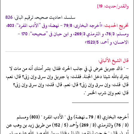
والقدر/حدیث: 19]
سلسلہ احادیث صحیحہ ترقیم البانی:
826
تخریج الحدیث:
«أخرجه البخارى: 79/8 - نهضة، وفى ”الأدب المفرد“: 803،
ومسلم: 76/3، و الترمذي 269/3، و ابن حبان فى ”صحيحه“: 170 -
الاحسان، و أحمد: 1523/5»
قال الشيخ الألباني:
- " ذاك جبريل عرض لي في جانب الحرة، فقال: بشر أمتك أنه من مات لا
يشرك بالله شيئا دخل الجنة. فقلت: يا جبريل وإن سرق وإن زنى؟ قال: نعم،
قال: قلت: وإن سرق وإن زنى؟ قال: نعم. قال: قلت: وإن سرق وإن زنى؟
قال: نعم وإن شرب الخمر ".
‏‏‏‏_____________________
‏‏‏‏أخرجه البخاري (8 / 79 ـ نهضة) وفي " الأدب المفرد " (803) ومسلم
‏‏‏‏(3 / 76) والترمذي (3 / 269) وأحمد (5 / 152) من طريق زيد بن وهب عن
‏‏‏‏أبي ذر قال: " خرجت ليلة من الليالي، فإذا رسول الله صلى الله عليه وسلم