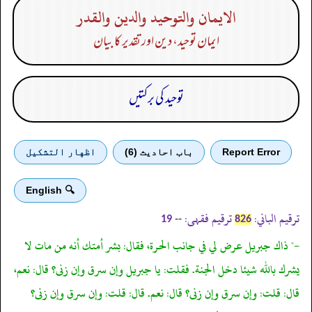
الايمان والتوحيد والدين والقدر
ایمان توحید، دین اور تقدیر کا بیان
توحید کی برکتیں
Report Error
باب احادیث (6)
اظهار التشكيل
🔍 English
ترقیم الباني:
ترقیم فقہی:
--
19
826
-" ذاك جبريل عرض لي في جانب الحرة، فقال: بشر أمتك أنه من مات لا
يشرك بالله شيئا دخل الجنة. فقلت: يا جبريل وإن سرق وإن زنى؟ قال: نعم،
قال: قلت: وإن سرق وإن زنى؟ قال: نعم. قال: قلت: وإن سرق وإن زنى؟