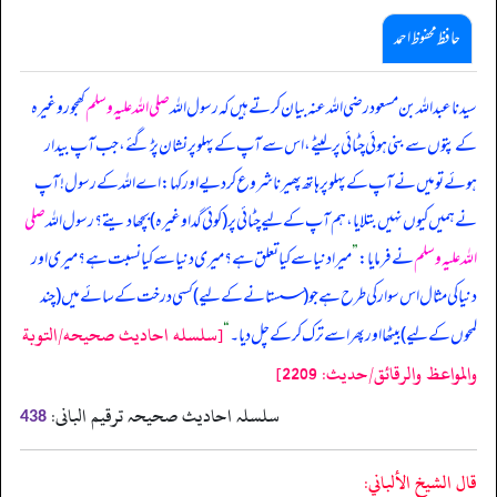
حافظ محفوظ احمد
سیدنا عبداللہ بن مسعود رضی اللہ عنہ بیان کرتے ہیں کہ رسول اللہ
صلی اللہ علیہ وسلم
کھجور وغیرہ
کے پتوں سے بنی ہوئی چٹائی پر لیٹے، اس سے آپ کے پہلو پر نشان پڑ گئے، جب آپ بیدار
ہوئے تو میں نے آپ کے پہلو پر ہاتھ پھیرنا شروع کر دیے اور کہا: اے اللہ کے رسول! آپ
نے ہمیں کیوں نہیں بتلایا، ہم آپ کے لیے چٹائی پر (کوئی گدا وغیرہ) بچھا دیتے؟ رسول اللہ
صلی
اللہ علیہ وسلم
نے فرمایا:
”
میرا دنیا سے کیا تعلق ہے؟ میری دنیا سے کیا نسبت ہے؟ میری اور
دنیا کی مثال اس سوار کی طرح ہے جو (سستانے کے لیے) کسی درخت کے سائے میں (چند
[سلسله احاديث صحيحه/التوبة
لمحوں کے لیے) بیٹھا اور پھر اسے ترک کر کے چل دیا۔
“
والمواعظ والرقائق/حدیث: 2209]
سلسلہ احادیث صحیحہ ترقیم البانی:
438
قال الشيخ الألباني: