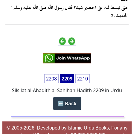
‏‏‏‏حتى نبسط لك على الحصير شيئا؟ فقال رسول الله صلى الله عليه وسلم "
الحديث. ¤
2208
2209
2210
Silsilat al-Ahadith al-Sahihah Hadith 2209 in Urdu
Back ⬅️
© 2005-2026, Developed by Islamic Urdu Books, For any