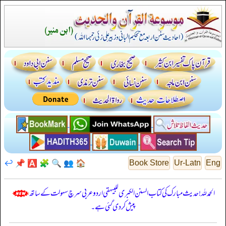
↩️
📌
🅰️
🧩
🔍
👥
🏠
Book Store
Ur-Latn
Eng
الحمدللہ! حدیث مبارک کی کتاب السنن الكبرى للبيهقي اردو عربی سرچ سہولت کے ساتھ
پیش کر دی گئی ہے۔