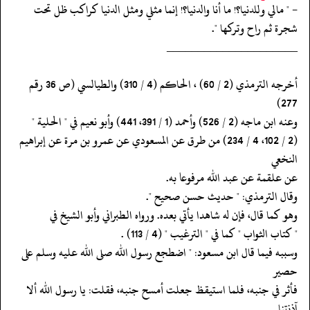
- " مالي وللدنيا؟! ما أنا والدنيا؟! إنما مثلي ومثل الدنيا كراكب ظل تحت
شجرة ثم راح وتركها ".
‏‏‏‏_____________________
‏‏‏‏أخرجه الترمذي (2 / 60) ، الحاكم (4 / 310) والطيالسي (ص 36 رقم
277)
‏‏‏‏وعنه ابن ماجه (2 / 526) وأحمد (1 / 391، 441) وأبو نعيم في " الحلية "
‏‏‏‏(2 / 102، 4 / 234) من طرق عن المسعودي عن عمرو بن مرة عن إبراهيم
النخعي
‏‏‏‏عن علقمة عن عبد الله مرفوعا به.
‏‏‏‏وقال الترمذي: " حديث حسن صحيح ".
‏‏‏‏وهو كما قال، فإن له شاهدا يأتي بعده. ورواه الطبراني وأبو الشيخ في
‏‏‏‏" كتاب الثواب " كما في " الترغيب " (4 / 113) .
‏‏‏‏وسببه فيما قال ابن مسعود: " اضطجع رسول الله صلى الله عليه وسلم على
حصير
‏‏‏‏فأثر في جنبه، فلما استيقظ جعلت أمسح جنبه، فقلت: يا رسول الله ألا
آذنتنا