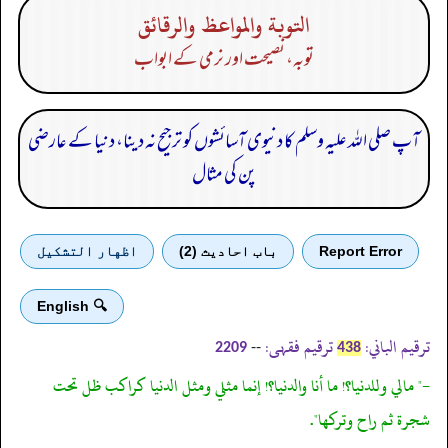
التوبة والمواعظ والرقائق
توبہ، نصیحت اور نرمی کے ابواب
آپ صلی اللہ علیہ وسلم کا دنیوی آسائشوں کو ترجیح نہ دینا، دنیا کے عارضی
پن کی مثال
Report Error
باب احادیث (2)
اظهار التشكيل
🔍 English
ترقیم الباني:
ترقیم فقہی:
--
2209
438
-" مالي وللدنيا؟! ما أنا والدنيا؟! إنما مثلي ومثل الدنيا كراكب ظل تحت
شجرة ثم راح وتركها".