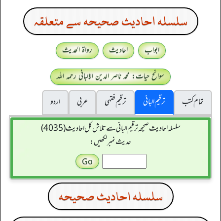
سلسله احاديث صحيحه سے متعلقہ
ابواب
احادیث
رواۃ الحدیث
سوانح حیات: محمد ناصر الدین الالبانی رحمہ اللہ
تمام کتب
ترقیم البانی
ترقيم فقہی
عربی
اردو
سلسله احاديث صحيحه ترقیم البانی سے تلاش کل احادیث (4035)
حدیث نمبر لکھیں:
سلسله احاديث صحيحه