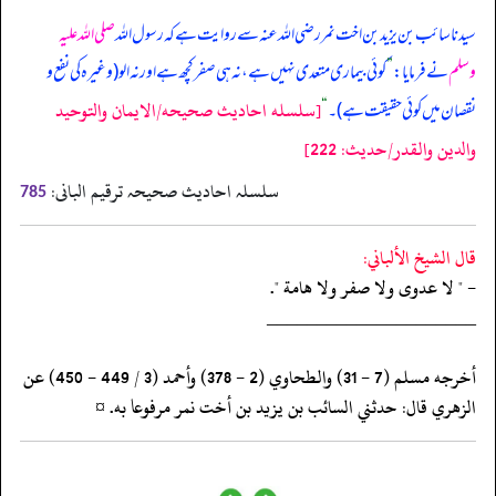
سیدنا سائب بن یزید بن اخت نمر رضی اللہ عنہ سے روایت ہے کہ رسول اللہ
صلی اللہ علیہ
وسلم
نے فرمایا:
”
کوئی بیماری متعدی نہیں ہے، نہ ہی صفر کچھ ہے اور نہ الو (وغیرہ کی نفع و
[سلسله احاديث صحيحه/الايمان والتوحيد
نقصان میں کوئی حقیقت ہے)۔
“
والدين والقدر/حدیث: 222]
سلسلہ احادیث صحیحہ ترقیم البانی:
785
قال الشيخ الألباني:
- " لا عدوى ولا صفر ولا هامة ".
‏‏‏‏_____________________
‏‏‏‏أخرجه مسلم (7 - 31) والطحاوي (2 - 378) وأحمد (3 / 449 - 450) عن
‏‏‏‏الزهري قال: حدثني السائب بن يزيد بن أخت نمر مرفوعا به. ¤