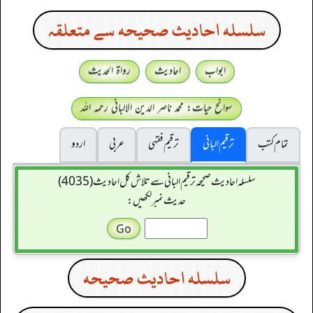
سلسله احاديث صحيحه سے متعلقہ
ابواب
احادیث
رواۃ الحدیث
سوانح حیات: محمد ناصر الدین الالبانی رحمہ اللہ
تمام کتب
ترقیم البانی
ترقيم فقہی
عربی
اردو
سلسله احاديث صحيحه ترقیم البانی سے تلاش کل احادیث (4035)
حدیث نمبر لکھیں:
سلسله احاديث صحيحه