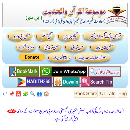
↩️
📌
🅰️
🧩
🔍
👥
🏠
Book Store
Ur-Latn
Eng
الحمدللہ! حدیث مبارک کی کتاب السنن الكبرى للبيهقي اردو عربی سرچ سہولت کے ساتھ
پیش کر دی گئی ہے۔