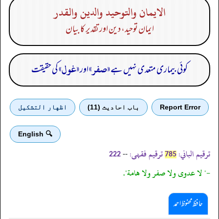
الايمان والتوحيد والدين والقدر
ایمان توحید، دین اور تقدیر کا بیان
«صفر»
«غول»
کوئی بیماری متعدی نہیں ہے
اور
کی حقیقت
Report Error
باب احادیث (11)
اظهار التشكيل
🔍 English
ترقیم الباني:
ترقیم فقہی:
--
222
785
-" لا عدوى ولا صفر ولا هامة".
حافظ محفوظ احمد