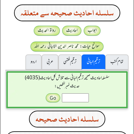
سلسله احاديث صحيحه سے متعلقہ
ابواب
احادیث
رواۃ الحدیث
سوانح حیات: محمد ناصر الدین الالبانی رحمہ اللہ
تمام کتب
ترقیم البانی
ترقيم فقہی
عربی
اردو
سلسله احاديث صحيحه ترقیم البانی سے تلاش کل احادیث (4035)
حدیث نمبر لکھیں:
سلسله احاديث صحيحه