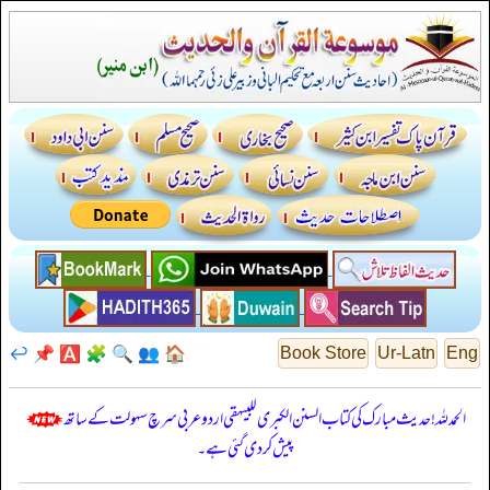
↩️
📌
🅰️
🧩
🔍
👥
🏠
Book Store
Ur-Latn
Eng
الحمدللہ! حدیث مبارک کی کتاب السنن الكبرى للبيهقي اردو عربی سرچ سہولت کے ساتھ
پیش کر دی گئی ہے۔