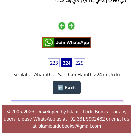
‏‏‏‏الآتي (799) والماضي (442) والذي بعد هذا. ¤
223
224
225
Silsilat al-Ahadith al-Sahihah Hadith 224 in Urdu
Back ⬅️
© 2005-2026, Developed by Islamic Urdu Books, For any
query, please WhatsApp us at +92 331 5902482 or email us
at islamicurdubooks@gmail.com