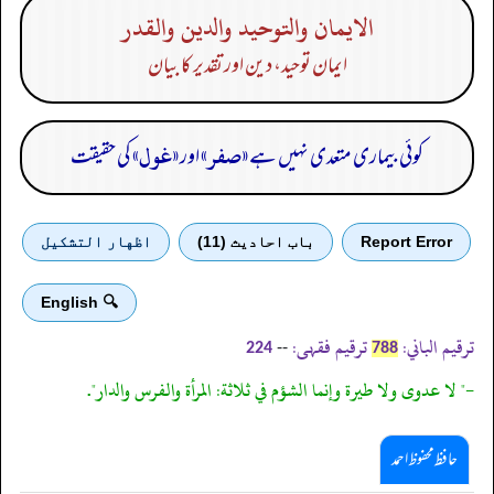
الايمان والتوحيد والدين والقدر
ایمان توحید، دین اور تقدیر کا بیان
«صفر»
«غول»
کوئی بیماری متعدی نہیں ہے
اور
کی حقیقت
Report Error
باب احادیث (11)
اظهار التشكيل
🔍 English
ترقیم الباني:
ترقیم فقہی:
--
224
788
-" لا عدوى ولا طيرة وإنما الشؤم في ثلاثة: المرأة والفرس والدار".
حافظ محفوظ احمد