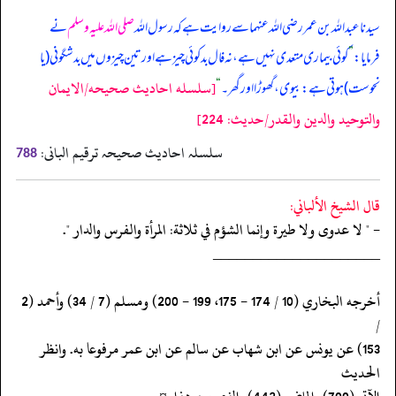
سیدنا عبداللہ بن عمر رضی اللہ عنہما سے روایت ہے کہ رسول اللہ
صلی اللہ علیہ وسلم
نے
فرمایا:
”
کوئی بیماری متعدی نہیں ہے، نہ فال بد کوئی چیز ہے اور تین چیزوں میں بدشگونی (یا
[سلسله احاديث صحيحه/الايمان
نحوست) ہوتی ہے: بیوی، گھوڑا اور گھر۔
“
والتوحيد والدين والقدر/حدیث: 224]
سلسلہ احادیث صحیحہ ترقیم البانی:
788
قال الشيخ الألباني:
- " لا عدوى ولا طيرة وإنما الشؤم في ثلاثة: المرأة والفرس والدار ".
‏‏‏‏_____________________
‏‏‏‏أخرجه البخاري (10 / 174 - 175، 199 - 200) ومسلم (7 / 34) وأحمد (2
/
‏‏‏‏153) عن يونس عن ابن شهاب عن سالم عن ابن عمر مرفوعا به. وانظر
الحديث