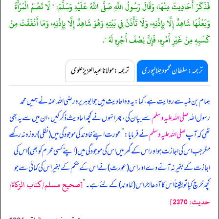
فَذَكَرَ أَحَادِيثَ مِنْهَا، وَقَالَ رَسُولُ اللَّهِ صَلَّى اللَّهُ عَلَيْهِ وَسَلَّمَ: " لَا تَصُمْ الْمَرْأَةُ
وَبَعْلُهَا شَاهِدٌ إِلَّا بِإِذْنِهِ، وَلَا تَأْذَنْ فِي بَيْتِهِ وَهُوَ شَاهِدٌ إِلَّا بِإِذْنِهِ، وَمَا أَنْفَقَتْ مِنْ
كَسْبِهِ مِنْ غَيْرِ أَمْرِهِ، فَإِنَّ نِصْفَ أَجْرِهِ لَهُ ".
ترجمہ:سلطان محمود جلالپوری
ترجمہ:مولانا عبدالعزیز علوی
ہمام بن منبہ سے روایت ہے، کہا: یہ وہ احادیث ہیں جو ابوہریرہ رضی اللہ عنہ نے ہمیں محمد
رسول اللہ
صلی اللہ علیہ وسلم
سے بیان کی، پھر انہوں نے کچھ احادیث ذکر کیں، ان میں سے یہ بھی
تھی کہ آپ
صلی اللہ علیہ وسلم
نے فرمایا:
”
عورت اپنے خاوند کی موجودگی میں (نفلی) روزہ نہ رکھے
مگر جب اس کی اجازت ہو اور اس کے گھر میں اس کی موجودگی میں (اپنے کسی محرم کو بھی) اس کی
اجازت کے بغیر نہ آنے دے اور اس (عورت) نے اس کے حکم کے بغیر اس کی کمائی سے جو
[صحيح مسلم/كتاب الزكاة/
کچھ خرچ کیا تو یقیناً اس کا آدھا اجر اس (خاوند) کے لئے ہے۔
“
حدیث: 2370]