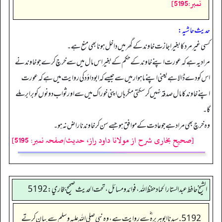
نمبر:5195]
حدیث حاشیہ:
کسی غیر مرد کا بغیر اجازت خاوند کے گھر میں داخل ہونا بھی منع ہے۔
مراد یہ ہے کہ عورت اپنے خاوند کے حکم کے بغیر اس مال میں سے خرچ کرے جو خاوند نے
اس کو دے ڈالا ہے یعنی اپنے ماہوار میں سے جیسے کہ ابو داؤد کی روایت میں ہے کہ عورت
اپنے خاوند کا مال صدقہ نہیں کر سکتی مگر ہاں اپنی خوراک میں سے اور ثواب دونوں کو برابر ملے
گا۔
وہ خرچ بھی مراد ہے جو عادت کے موافق ہو جسے سن کر خاوند ناراض نہ ہو۔
[صحیح بخاری شرح از مولانا داود راز، حدیث/صفحہ نمبر: 5195]
الشيخ حافط عبدالستار الحماد حفظ الله، فوائد و مسائل، تحت الحديث صحيح بخاري:5192
5192. سیدنا ابو ہریرہ ؓ سے روایت ہے، وہ نبی صلی اللہ علیہ وسلم سے بیان کرتے