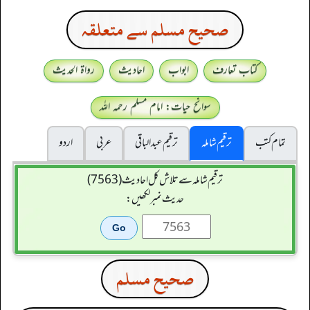
صحيح مسلم سے متعلقہ
کتاب تعارف
ابواب
احادیث
رواۃ الحدیث
سوانح حیات: امام مسلم رحمہ اللہ
تمام کتب
ترقیم شاملہ
ترقيم عبدالباقی
عربی
اردو
ترقیم شاملہ سے تلاش کل احادیث (7563)
حدیث نمبر لکھیں:
صحيح مسلم