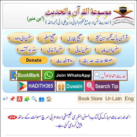
↩️
📌
🅰️
🧩
🔍
👥
🏠
Book Store
Ur-Latn
Eng
الحمدللہ! حدیث مبارک کی کتاب السنن الكبرى للبيهقي اردو عربی سرچ سہولت کے ساتھ
پیش کر دی گئی ہے۔