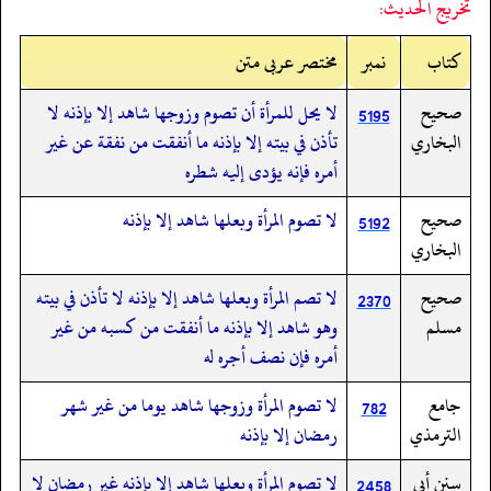
تخريج الحديث:
کتاب
نمبر
مختصر عربی متن
صحيح
لا يحل للمرأة أن تصوم وزوجها شاهد إلا بإذنه لا
5195
البخاري
تأذن في بيته إلا بإذنه ما أنفقت من نفقة عن غير
أمره فإنه يؤدى إليه شطره
صحيح
لا تصوم المرأة وبعلها شاهد إلا بإذنه
5192
البخاري
صحيح
لا تصم المرأة وبعلها شاهد إلا بإذنه لا تأذن في بيته
2370
مسلم
وهو شاهد إلا بإذنه ما أنفقت من كسبه من غير
أمره فإن نصف أجره له
جامع
لا تصوم المرأة وزوجها شاهد يوما من غير شهر
782
الترمذي
رمضان إلا بإذنه
سنن أبي
لا تصوم المرأة وبعلها شاهد إلا بإذنه غير رمضان لا
2458