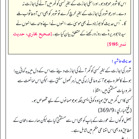
اس کا شوہر موجود ہو۔ اور اسکی اجازت کے بغیر کسی کو گھر میں آنے کی اجازت نہ
دے۔ اور جو شوہر کی اجازت کے بغیر خرچ کرے توشوہر کو بھی اس آدھا ثواب ملے
گا۔
“
اس حدیث کو ابو زناد نے بھی موسیٰ سے، انہوں نے اپنے والد سے انہوں نے
[صحيح بخاري، حديث
سیدنا ابو ہریرہ ؓ سے روزہ رکھنے کے متعلق بیان کیا ہے۔
نمبر:5195]
حدیث حاشیہ:
شوہر کی اجازت کے بغیر کسی کو گھر آنے کی اجازت دینے سے اس کے دل میں بدگمانی پیدا
ہونے کا خطرہ ہے جو آئندہ عائلی زندگی میں زہر گھول سکتی ہے، لیکن اس ممانعت سے
ضروریات مستثنیٰ ہیں، مثلاً:
کسی کا اس گھر میں حق ہو یا وہ کوئی ایسی جگہ ہو جو مہمانوں کے لیے مخصوص ہو۔
(فتح الباري: 369/9)
بعض لوگوں نے عورت کے باپ کو بھی اس سے مستثنیٰ کیا ہے لیکن ہمارے رجحان کے
مطابق وہ بھی اس امتناعی حکم میں شامل ہے۔