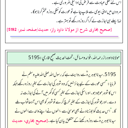
اس لئے نفلی عبادت سے فرض کی ادا ئیگی ضروری ہے۔
مرد دن میں اپنی بیوی سے ملاپ چاہے تو عورت کو نفلی روزہ ختم کرنا ہوگا۔
لہٰذ ا پہلے ہی اجازت لے کر اگر روزہ رکھے تو بہتر ہے۔
[صحیح بخاری شرح از مولانا داود راز، حدیث/صفحہ نمبر: 5192]
مولانا داود راز رحمه الله، فوائد و مسائل، تحت الحديث صحيح بخاري: 5195
5195. سیدنا ابو ہریرہ ؓ سے روایت ہے کہ رسول اللہ صلی اللہ علیہ وسلم نے
فرمایا:
”
کسی عورت کے لیے جائز نہیں کہ وہ شوہر کی اجازت کے بغیر روزہ رکھے جبکہ
اس کا شوہر موجود ہو۔ اور اسکی اجازت کے بغیر کسی کو گھر میں آنے کی اجازت نہ
دے۔ اور جو شوہر کی اجازت کے بغیر خرچ کرے توشوہر کو بھی اس آدھا ثواب ملے
گا۔
“
اس حدیث کو ابو زناد نے بھی موسیٰ سے، انہوں نے اپنے والد سے انہوں نے
[صحيح بخاري، حديث
سیدنا ابو ہریرہ ؓ سے روزہ رکھنے کے متعلق بیان کیا ہے۔