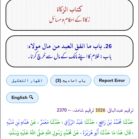
كتاب الزكاة
زکاۃ کے احکام و مسائل
26. باب ما انفق العبد من مال مولاه:
باب: غلام کا اپنے مالک کے مال سے خرچ کرنا۔
Report Error
باب احادیث (3)
اظهار التشكيل
🔍 English
ترقیم عبدالباقی:
ترقیم شاملہ:
--
2370
1026
حَدَّثَنَا
مُحَمَّدُ بْنُ رَافِعٍ
، حَدَّثَنَا
عَبْدُ الرَّزَّاقِ
، حَدَّثَنَا
مَعْمَرٌ
، عَنْ
هَمَّامِ بْنِ مُنَبِّهٍ
، قَالَ: هَذَا مَا حَدَّثَنَا
أَبُو هُرَيْرَةَ
، عَنْ مُحَمَّدٍ رَسُولِ اللَّهِ صَلَّى اللَّهُ عَلَيْهِ وَسَلَّمَ،