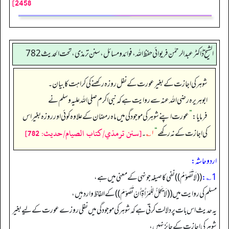
2458]
الشیخ ڈاکٹر عبد الرحمٰن فریوائی حفظ اللہ، فوائد و مسائل، سنن ترمذی، تحت الحديث 782
شوہر کی اجازت کے بغیر عورت کے نفل روزہ رکھنے کی کراہت کا بیان۔
ابوہریرہ رضی الله عنہ سے روایت ہے کہ نبی اکرم صلی اللہ علیہ وسلم نے
فرمایا:
”
عورت اپنے شوہر کی موجودگی میں ماہ رمضان کے علاوہ کوئی اور روزہ بغیر اس
[سنن ترمذي/كتاب الصيام/حدیث: 782]
کی اجازت کے نہ رکھے
“
۱؎
۔
اردو حاشہ:
1؎:
((لَا تَصُوْمُ)) نفی کا صیغہ جو نہی کے معنی میں ہے،
مسلم کی روایت میں ((لَا يَحِلُّ لِلْمَرْأَةِ أَنْ تَصُوْمَ)) کے الفاظ وارد ہیں،
یہ حدیث اس بات پر دلالت کرتی ہے کہ شوہر کی موجودگی میں نفلی روزے عورت کے لیے بغیر
شوہر کی اجازت کے جائز نہیں،