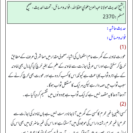
الشيخ الحديث مولانا عبدالعزيز علوي حفظ الله، فوائد و مسائل، تحت الحديث ، صحيح
مسلم: 2370
حدیث حاشیہ:
فوائد ومسائل:
(1)
عورت خاوند کے گھر سے عام استعمال کی اشیاء معمولی مقدار میں معاشرتی عرف کے مطابق
خرچ کر سکتی ہے اور اس عرفی اجازت سے خاوند کے علم کے بغیر خرچ کیا گیا مال بھی خاوند
کے لیے اجرو ثواب کا باعث ہے کیونکہ اس کا کسب کردہ ہے اور عورت بھی خرچ کرنے کے
سبب ثواب میں حصہ دار ہے لیکن ہر ایک کا مستقل ثواب ہو گا۔
آدھا آدھا کا یہ مقصد نہیں ہے کہ ایک ثواب ہے جو دونوں میں تقسیم کر دیا گیا ہے۔
(2)
کسی اجنبی یا غیر محرم کا کسی کے گھر میں آنا جانا درست نہیں ہے ہاں خاوند کی اجازت سے
محرم یا غیر محرم رشتہ دار اس کی موجودگی میں آ سکتا ہے اور اس کی غیر حاضری میں بھی اس کی
اجازت سے اس صورت میں آ سکتا ہے جب یہ آمدو رفت کسی خرابی کا باعث نہ ہو،