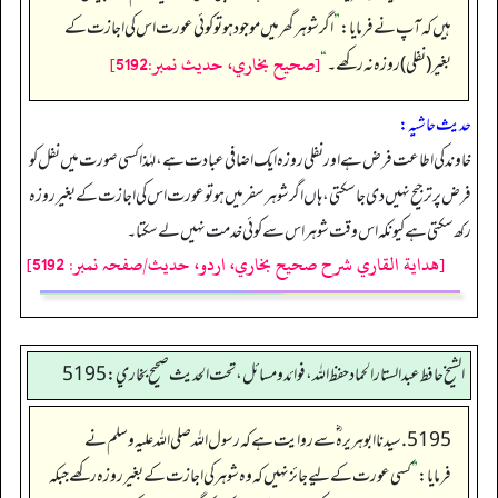
ہیں کہ آپ نے فرمایا:
”
اگر شوہر گھر میں موجود ہو تو کوئی عورت اس کی اجازت کے
[صحيح بخاري، حديث نمبر:5192]
بغیر (نفلی) روزہ نہ رکھے۔
“
حدیث حاشیہ:
خاوند کی اطاعت فرض ہے اور نفلی روزہ ایک اضافی عبادت ہے، لہٰذا کسی صورت میں نفل کو
فرض پر ترجیح نہیں دی جاسکتی، ہاں اگر شوہر سفر میں ہو تو عورت اس کی اجازت کے بغیر روزہ
رکھ سکتی ہے کیونکہ اس وقت شوہر اس سے کوئی خدمت نہیں لے سکتا۔
[هداية القاري شرح صحيح بخاري، اردو، حدیث/صفحہ نمبر: 5192]
الشيخ حافط عبدالستار الحماد حفظ الله، فوائد و مسائل، تحت الحديث صحيح بخاري:5195
5195. سیدنا ابو ہریرہ ؓ سے روایت ہے کہ رسول اللہ صلی اللہ علیہ وسلم نے
فرمایا:
”
کسی عورت کے لیے جائز نہیں کہ وہ شوہر کی اجازت کے بغیر روزہ رکھے جبکہ