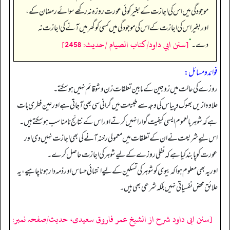
موجودگی میں اس کی اجازت کے بغیر کوئی عورت روزہ نہ رکھے سوائے رمضان کے،
اور بغیر اس کی اجازت کے اس کی موجودگی میں کسی کو گھر میں آنے کی اجازت نہ
[سنن ابي داود/كتاب الصيام /حدیث: 2458]
دے۔‏‏‏‏
“
فوائد ومسائل:
روزے کی حالت میں زوجین کے مابین تعلقات زن و شو قائم نہیں ہو سکتے۔
علاوہ ازیں بھوک و پیاس کی وجہ سے طبیعت میں گرانی سی بھی آ جاتی ہے اور عین فطری بات
ہے کہ شوہر بالعموم ایسی کیفیت گوارا نہیں کرتے اور اس کے نتائج نا مناسب ہو سکتےہیں۔
اس لیے شریعت نے ان کے تعلقات میں معمولی رخنہ آنے کی بھی اجازت نہیں دی اور
عورت کو پابند کیا ہے کہ نفلی روزے کے لیے شوہر کی اجازت حاصل کرے۔
اور یہ بھی معلوم ہوا کہ بیوی کو شوہر کی تسکین کے لیے انتہائی حساس اور ذمہ دار ہونا چاہیے، یہ
علائق محض نفسیاتی نہیں بلکہ شرعی بھی ہیں۔
[سنن ابی داود شرح از الشیخ عمر فاروق سعیدی، حدیث/صفحہ نمبر: