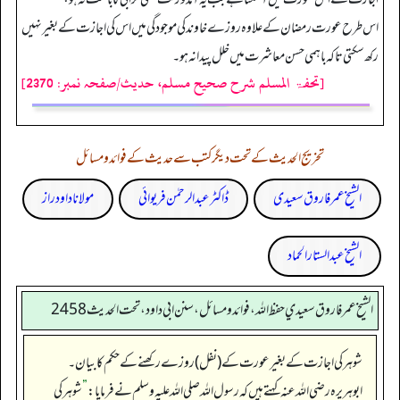
اس طرح عورت رمضان کے علاوہ روزے خاوند کی موجودگی میں اس کی اجازت کے بغیر نہیں
رکھ سکتی تاکہ باہمی حسن معاشرت میں خلل پیدا نہ ہو۔
[تحفۃ المسلم شرح صحیح مسلم، حدیث/صفحہ نمبر: 2370]
تخریج الحدیث کے تحت دیگر کتب سے حدیث کے فوائد و مسائل
الشیخ عمر فاروق سعیدی
ڈاکٹر عبدالرحمٰن فریوائی
مولانا داود راز
الشیخ عبدالستار الحماد
الشيخ عمر فاروق سعيدي حفظ الله، فوائد و مسائل، سنن ابي داود ، تحت الحديث 2458
شوہر کی اجازت کے بغیر عورت کے (نفل) روزے رکھنے کے حکم کا بیان۔
ابوہریرہ رضی اللہ عنہ کہتے ہیں کہ رسول اللہ صلی اللہ علیہ وسلم نے فرمایا:
”
شوہر کی