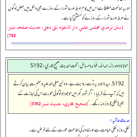
اور یہ ممانعت مطلقاً ہے اس میں یوم عرفہ اور عاشوراء کے روزے بھی داخل ہیں بعض لوگوں
نے عرفہ اور عاشوراء کے روزے کو مستثنیٰ کیا ہے۔
[سنن ترمذي مجلس علمي دار الدعوة، نئى دهلى، حدیث/صفحہ نمبر:
782]
مولانا داود راز رحمه الله، فوائد و مسائل، تحت الحديث صحيح بخاري: 5192
5192. سیدنا ابو ہریرہ ؓ سے روایت ہے، وہ نبی صلی اللہ علیہ وسلم سے بیان کرتے
ہیں کہ آپ نے فرمایا:
”
اگر شوہر گھر میں موجود ہو تو کوئی عورت اس کی اجازت کے
[صحيح بخاري، حديث نمبر:5192]
بغیر (نفلی) روزہ نہ رکھے۔
“
حدیث حاشیہ:
نفلی روزہ نفلی عبادت ہے اور خاوند کی اطاعت عورت کے لئے فرض ہے۔