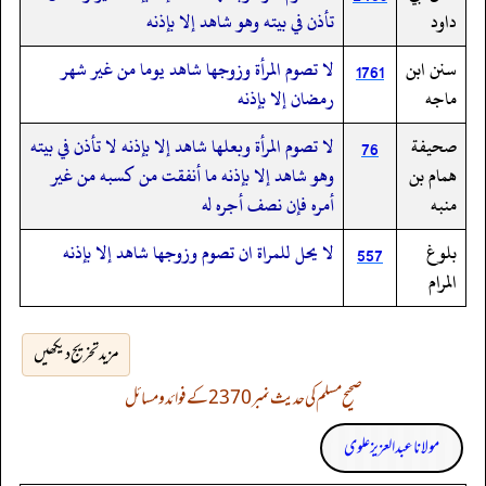
داود
تأذن في بيته وهو شاهد إلا بإذنه
سنن ابن
لا تصوم المرأة وزوجها شاهد يوما من غير شهر
1761
ماجه
رمضان إلا بإذنه
صحيفة
لا تصوم المرأة وبعلها شاهد إلا بإذنه لا تأذن في بيته
76
همام بن
وهو شاهد إلا بإذنه ما أنفقت من كسبه من غير
منبه
أمره فإن نصف أجره له
بلوغ
‏‏‏‏لا يحل للمراة ان تصوم وزوجها شاهد إلا بإذنه
557
المرام
مزید تخریج دیکھیں
صحیح مسلم کی حدیث نمبر 2370 کے فوائد و مسائل
مولانا عبد العزیز علوی