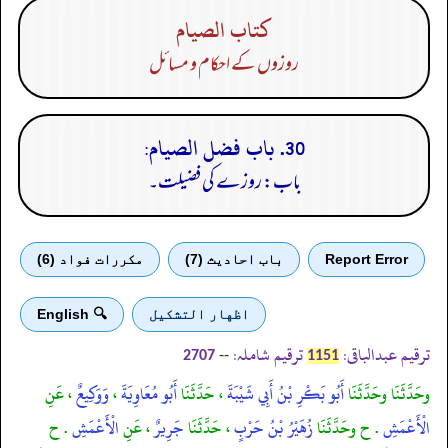
كتاب الصيام
روزوں کے احکام و مسائل
30. باب فضل الصيام:
باب: روزے کی فضیلت۔
Report Error
باب احادیث (7)
مكررات فواد (6)
اظهار التشكيل
🔍 English
ترقیم عبدالباقی:
ترقیم شاملہ:
--
2707
1151
وحَدَّثَنَا وحَدَّثَنَا
أَبُو بَكْرِ بْنُ أَبِي شَيْبَةَ
، حَدَّثَنَا
أَبُو مُعَاوِيَةَ
،
وَوَكِيعٌ
، عَنِ
الْأَعْمَشِ
. ح وحَدَّثَنَا
زُهَيْرُ بْنُ حَرْبٍ
، حَدَّثَنَا
جَرِيرٌ
، عَنِ
الْأَعْمَشِ
. ح