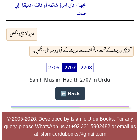
يجهل، فإن امرؤ شاتمه أو قاتله، فليقل إني
صائم
مزید تخریج دیکھیں
تخریج الحدیث کے تحت دیگر کتب سے حدیث کے فوائد و مسائل دیکھیں۔
2706
2707
2708
Sahih Muslim Hadith 2707 in Urdu
Back ⬅️
© 2005-2026, Developed by Islamic Urdu Books, For any
query, please WhatsApp us at +92 331 5902482 or email us
at islamicurdubooks@gmail.com