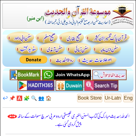
↩️
📌
🅰️
🧩
🔍
👥
🏠
Book Store
Ur-Latn
Eng
الحمدللہ! حدیث مبارک کی کتاب السنن الكبرى للبيهقي اردو عربی سرچ سہولت کے ساتھ
پیش کر دی گئی ہے۔