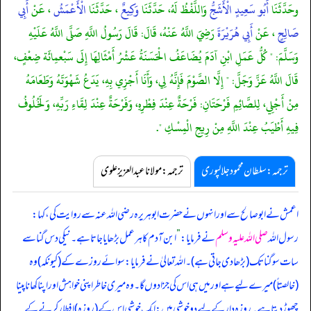
وحَدَّثَنَا
أَبُو سَعِيدٍ الْأَشَجُّ
وَاللَّفْظُ لَهُ، حَدَّثَنَا
وَكِيعٌ
، حَدَّثَنَا
الْأَعْمَشُ
، عَنْ
أَبِي
صَالِحٍ
، عَنْ
أَبِي هُرَيْرَةَ
رَضِيَ اللَّهُ عَنْهُ، قَالَ: قَالَ رَسُولُ اللَّهِ صَلَّى اللَّهُ عَلَيْهِ
وَسَلَّمَ: " كُلُّ عَمَلِ ابْنِ آدَمَ يُضَاعَفُ الْحَسَنَةُ عَشْرُ أَمْثَالِهَا إِلَى سَبْعمِائَة ضِعْفٍ،
قَالَ اللَّهُ عَزَّ وَجَلَّ: " إِلَّا الصَّوْمَ فَإِنَّهُ لِي، وَأَنَا أَجْزِي بِهِ، يَدَعُ شَهْوَتَهُ وَطَعَامَهُ
مِنْ أَجْلِي، لِلصَّائِمِ فَرْحَتَانِ: فَرْحَةٌ عِنْدَ فِطْرِهِ، وَفَرْحَةٌ عِنْدَ لِقَاءِ رَبِّهِ، وَلَخُلُوفُ
فِيهِ أَطْيَبُ عِنْدَ اللَّهِ مِنْ رِيحِ الْمِسْكِ ".
ترجمہ:سلطان محمود جلالپوری
ترجمہ:مولانا عبدالعزیز علوی
اعمش نے ابوصالح سے اور انہوں نے حضرت ابوہریرہ رضی اللہ عنہ سے روایت کی، کہا:
رسول اللہ
صلی اللہ علیہ وسلم
نے فرمایا:
”
ابن آدم کا ہر عمل بڑھایا جاتا ہے۔ نیکی دس گنا سے
سات سو گنا تک (بڑھا دی جاتی ہے)۔ اللہ تعالیٰ نے فرمایا: سوائے روزے کے (کیونکہ) وہ
(خالصتاً) میرے لیے ہے اور میں ہی اس کی جزا دوں گا۔ وہ میری خاطر اپنی خواہش اور اپنا کھانا پینا
چھوڑ دیتا ہے۔ روزہ دار کے لیے دو خوشی ہیں: ایک خوشی اس کے (روزہ) افطار کرنے کے