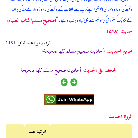
وقت کی اور (دوسری) خوشی اپنے رب سے ملاقات کے وقت کی۔ روزہ دار کے منہ کی بو اللہ
[صحيح مسلم/كتاب الصيام/
کے نزدیک کستوری کی خوشبو سے بھی زیادہ پسندیدہ ہے۔
“
حدیث: 2707]
ترقیم فوادعبدالباقی:
1151
تخریج الحدیث:
«أحاديث صحيح مسلم كلها صحيحة»
الحكم على الحديث:
أحاديث صحيح مسلم كلها صحيحة
الرواة الحديث:
الرتبة عند