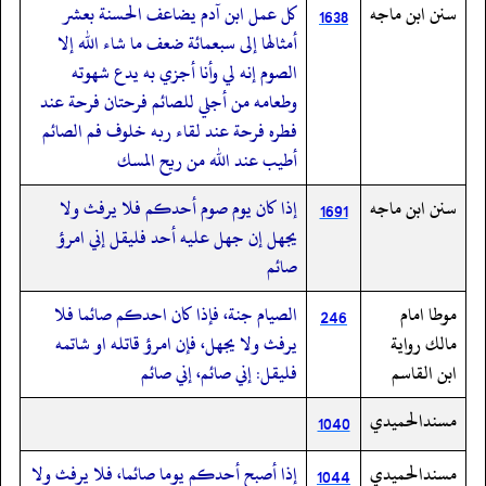
سنن ابن ماجه
كل عمل ابن آدم يضاعف الحسنة بعشر
1638
أمثالها إلى سبعمائة ضعف ما شاء الله إلا
الصوم إنه لي وأنا أجزي به يدع شهوته
وطعامه من أجلي للصائم فرحتان فرحة عند
فطره فرحة عند لقاء ربه خلوف فم الصائم
أطيب عند الله من ريح المسك
سنن ابن ماجه
إذا كان يوم صوم أحدكم فلا يرفث ولا
1691
يجهل إن جهل عليه أحد فليقل إني امرؤ
صائم
موطا امام
الصيام جنة، فإذا كان احدكم صائما فلا
246
مالك رواية
يرفث ولا يجهل، فإن امرؤ قاتله او شاتمه
ابن القاسم
فليقل: إني صائم، إني صائم
مسندالحميدي
1040
مسندالحميدي
إذا أصبح أحدكم يوما صائما، فلا يرفث ولا
1044