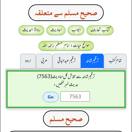
صحيح مسلم سے متعلقہ
کتاب تعارف
ابواب
احادیث
رواۃ الحدیث
سوانح حیات: امام مسلم رحمہ اللہ
تمام کتب
ترقیم شاملہ
ترقيم عبدالباقی
عربی
اردو
ترقیم شاملہ سے تلاش کل احادیث (7563)
حدیث نمبر لکھیں:
صحيح مسلم