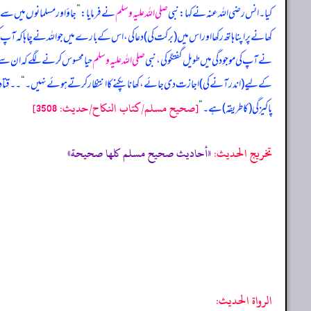
کیا۔ انس رضی اللہ عنہ نے کہا: نبی
صلی اللہ علیہ وسلم
نے فرمایا:
”
جاؤ اور مسلمانوں میں سے 
کھانے پر اپنا ہاتھ رکھا اور اس میں (برکت کی) دعا کی، اس کے بارے میں جو اللہ نے چاہا کہ 
نے آپ کی موجودگی میں طویل گفتگو کی، نبی
صلی اللہ علیہ وسلم
حیا محسوس کرنے لگے کہ ان سے کچھ
کے لیے (اندر آنے کی) اجازت دی جائے، کھانا پکنے کا انتظار کرتے ہوئے نہیں۔
“
۔۔ قتا
[صحيح مسلم/كتاب النكاح/حدیث: 3508]
پاکیزگی (کا طریقہ) ہے۔
“
تخریج الحدیث:
«أحاديث صحيح مسلم كلها صحيحة»
الرواة الحديث: