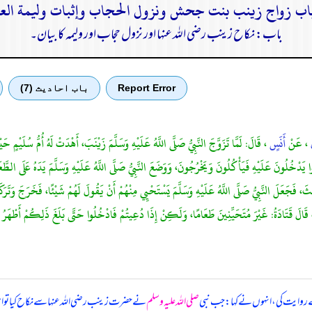
باب: نکاح زینب رضی اللہ عنہا اور نزول حجاب اور ولیمہ کا بیان۔
Report Error
باب احادیث (7)
َ
، عَنْ
أَنَسٍ
، قَالَ: لَمَّا تَزَوَّجَ النَّبِيُّ صَلَّى اللَّهُ عَلَيْهِ وَسَلَّمَ زَيْنَبَ، أَهْدَتْ لَهُ أُمُّ سُلَيْم
ُونَ عَلَيْهِ فَيَأْكُلُونَ وَيَخْرُجُونَ، وَوَضَعَ النَّبِيُّ صَلَّى اللَّهُ عَلَيْهِ وَسَلَّمَ يَدَهُ عَلَى الطَّعَامِ 
، فَجَعَلَ النَّبِيُّ صَلَّى اللَّهُ عَلَيْهِ وَسَلَّمَ يَسْتَحْيِي مِنْهُمْ أَنْ يَقُولَ لَهُمْ شَيْئًا، فَخَرَجَ وَتَرَكَهُ
 روایت کی، انہوں نے کہا: جب نبی
صلی اللہ علیہ وسلم
نے حضرت زینب رضی اللہ عنہا سے نکاح کیا تو ام