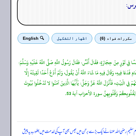
مكررات فواد (6)
اظهار التشكيل
🔍 English
ٍ حَيْسًا فِي تَوْرٍ مِنْ حِجَارَةٍ، فقَالَ أَنَسٌ: فقَالَ رَسُولُ اللَّهِ صَلَّى اللَّهُ عَلَيْهِ وَسَلَّمَ:
فَدَعَا فِيهِ، وَقَالَ فِيهِ مَا شَاءَ اللَّهُ أَنْ يَقُولَ، وَلَمْ أَدَعْ أَحَدًا لَقِيتُهُ إِلَّا
مْ فِي الْبَيْتِ، فَأَنْزَلَ اللَّهُ عَزَّ وَجَلَّ: يَأَيُّهَا الَّذِينَ آمَنُوا لا تَدْخُلُوا بُيُوتَ
 سلیم رضی اللہ عنہا نے ایک بڑے برتن میں حیس بھی آپ کی خدمت میں بطور ہدیہ پیش