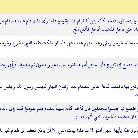
 يتحدثون فأخذ كأنه يتهيأ للقيام فلم يقوموا فلما رأى ذلك قام فلما قام قام من 
فجاء حتى دخل فذهبت أدخل فألقى الح
 الطعام ثم خرجوا وبقي رهط منهم عند النبي فأطالوا المكث فقام النبي فخرج وخ
كما يصنع إذا تزوج فأتى حجر أمهات المؤمنين يدعو ويدعون ثم انصرف فرأى رجلي
وجها بالمدينة فدعا الناس للطعام بعد ارتفاع النهار فجلس رسول الله وجلس م
ت
موا ثم جلسوا يتحدثون قال فأخذ كأنه يتهيأ للقيام فلم يقوموا فلما رأى ذلك قا
ا قال فجئت فأخبرت النبي أنهم قد ان
ل الله يأيها الذين آمنوا لا تدخلوا بيوت النبي إلا أن يؤذن لكم إلى طعام غير ن