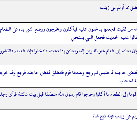
فضل مما أولم على زينب
ن لقيت فجعلوا يدخلون عليه فيأكلون ويخرجون ووضع النبي يده على الطعام فدعا
طالوا عليه الحديث فجعل النبي يستحيي
ن يؤذن لكم إلى طعام غير ناظرين إناه ولكن إذا دعيتم فادخلوا فإذا طعمتم فانتش
ق فقضى حاجته فاحتبس ثم رجع وعندها قوم فانطلق فقضى حاجته فرجع وقد خرجوا ق
ية الحجاب
قوما إلى الطعام لما أكلوا وخرجوا قام رسول الله منطلقا قبل بيت عائشة فرأى رج
لم على زينب فإنه ذبح شاة