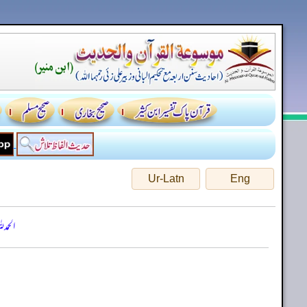
Ur-Latn
Eng
الحمد