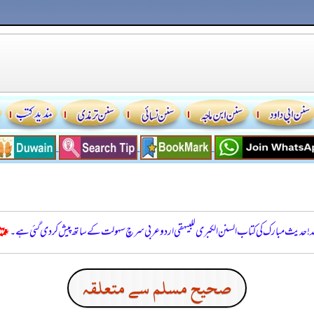
للہ! حدیث مبارک کی کتاب السنن الكبرى للبيهقي اردو عربی سرچ سہولت کے ساتھ پیش کر دی گئی ہے۔
صحيح مسلم سے متعلقہ