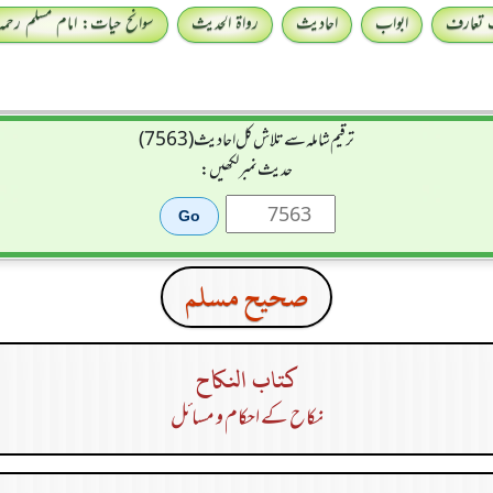
 تعارف
ابواب
احادیث
رواۃ الحدیث
سوانح حیات: امام مسلم رحمہ 
ترقیم شاملہ سے تلاش کل احادیث (7563)
حدیث نمبر لکھیں:
صحيح مسلم
كتاب النكاح
نکاح کے احکام و مسائل