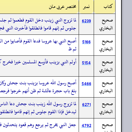
کتاب
نمبر
مختصر عربی متن
صحيح
لما تزوج النبي زينب دخل القوم فطعموا ثم جلسوا
6239
البخاري
جلوس ثم إنهم قاموا فانطلقوا فأخبرت النبي 
صحيح
أصبح النبي بها عروسا فدعا القوم فأصابوا من
5166
البخاري
ثم ظ
صحيح
أولم النبي بزينب فأوسع المسلمين خيرا فخرج 
5154
البخاري
صحيح
أصبح رسول الله عروسا بزينب بنت جحش وكان تز
5466
البخاري
بلغ باب حجرة عائشة ثم ظن أنهم خرجوا فرجع
صحيح
لما تزوج رسول الله زينب بنت جحش دعا الناس طع
6271
البخاري
ليدخل فإذا القوم جلوس ثم إنهم قاموا فانطلقو
صحيح
جعل النبي يخرج ثم يرجع وهم قعود يتحدثون فأنز
4792