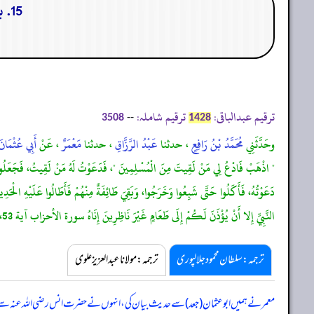
15. باب زواج زينب بنت جحش ونزول الحجاب وإثبات وليمة العرس:
ترقیم عبدالباقی:
ترقیم شاملہ:
--
3508
1428
وحَدَّثَنِي
مُحَمَّدُ بْنُ رَافِعٍ
، حدثنا
عَبْدُ الرَّزَّاقِ
، حدثنا
مَعْمَرٌ
، عَنْ
أَبِي عُثْمَان
" اذْهَبْ فَادْعُ لِي مَنْ لَقِيتَ مِنَ الْمُسْلِمِينَ "، فَدَعَوْتُ لَهُ مَنْ لَقِيتُ، فَجَعَلُوا يَدْخُل
دَعَوْتُهُ، فَأَكَلُوا حَتَّى شَبِعُوا وَخَرَجُوا، وَبَقِيَ طَائِفَةٌ مِنْهُمْ فَأَطَالُوا عَلَيْهِ الْحَدِيثَ
النَّبِيِّ إِلا أَنْ يُؤْذَنَ لَكُمْ إِلَى طَعَامٍ غَيْرَ نَاظِرِينَ إِنَاهُ سورة الأحزاب آية 53، قَالَ قَتَادَةُ: غَيْرَ مُتَحَيِّنِينَ طَعَامًا، وَلَكِنْ إِذَا دُعِيتُمْ فَادْخُلُوا حَتَّى بَلَغَ ذَلِكُمْ أَطْهَرُ لِقُلُوبِكُمْ وَقُلُوبِهِنَّ سورة الأحزاب آية 53.
ترجمہ:سلطان محمود جلالپوری
ترجمہ:مولانا عبدالعزیز علوی
معمر نے ہمیں ابوعثمان (جعد) سے حدیث بیان کی، انہوں نے حضرت انس رضی اللہ عنہ سے