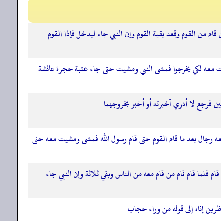
قام من القوم وقعد بقية القوم وإن النبي جاء ليدخل فإذا القوم
رجت معه لكي يخرجوا فمشى النبي ومشيت حتى جاء عتبة حجرة عائشة
ن فرجع لا أدري آخبرته أو أخبر بخروجهما
عه رجال بعد ما قام القوم حتى قام رسول الله فمشى ومشيت معه حتى
م فلما قام قام من قام معه من الناس وبقي ثلاثة وإن النبي جاء
اظرين إناه إلى قوله من وراء حجاب