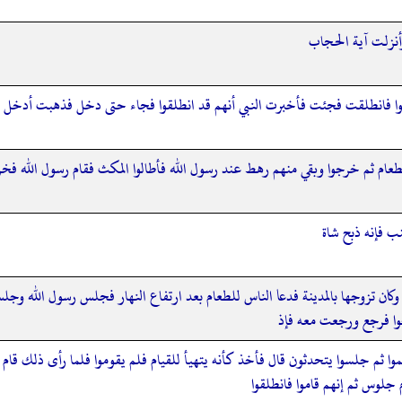
أنزلت آية الحجاب
وا فانطلقت فجئت فأخبرت النبي أنهم قد انطلقوا فجاء حتى دخل فذهبت أدخل فألقى
 الطعام ثم خرجوا وبقي منهم رهط عند رسول الله فأطالوا المكث فقام رسول الل
نب فإنه ذبح شاة
ن تزوجها بالمدينة فدعا الناس للطعام بعد ارتفاع النهار فجلس رسول الله وجل
وا فرجع ورجعت معه فإذ
 ثم جلسوا يتحدثون قال فأخذ كأنه يتهيأ للقيام فلم يقوموا فلما رأى ذلك قام فل
 جلوس ثم إنهم قاموا فانطلقوا