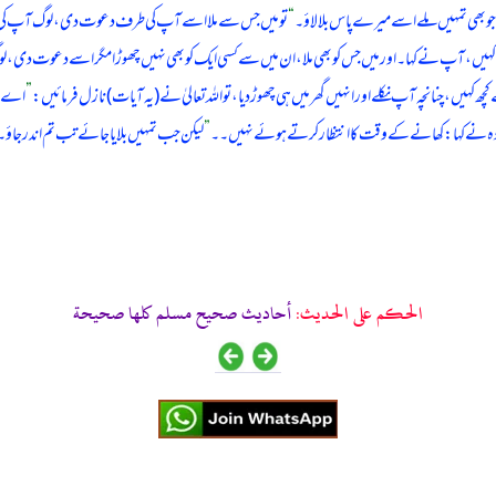
جو بھی تمہیں ملے اسے میرے پاس بلا لاؤ۔
“
تو میں جس سے ملا اسے آپ کی طرف دعوت دی، لوگ آپ کی خ
آپ کہیں، آپ نے کہا۔ اور میں جس کو بھی ملا، ان میں سے کسی ایک کو بھی نہیں چھوڑا مگر اسے دعوت دی، لو
 کہیں، چنانچہ آپ نکلے اور انہیں گھر میں ہی چھوڑ دیا، تو اللہ تعالیٰ نے (یہ آیات) نازل فرمائیں:
”
اے ای
دہ نے کہا: کھانے کے وقت کا انتظار کرتے ہوئے نہیں۔۔
”
لیکن جب تمہیں بلایا جائے تب تم اندر جاؤ۔
الحكم على الحديث:
أحاديث صحيح مسلم كلها صحيحة