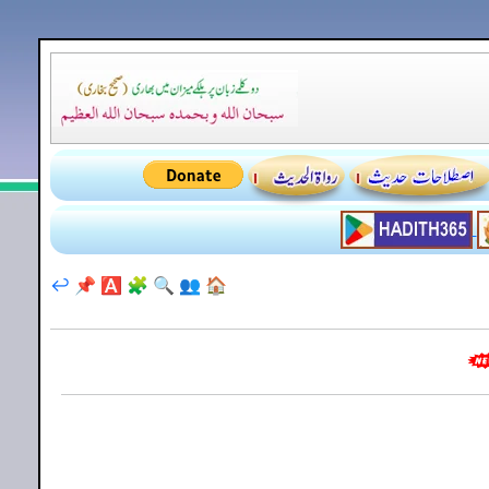
↩️
📌
🅰️
🧩
🔍
👥
🏠