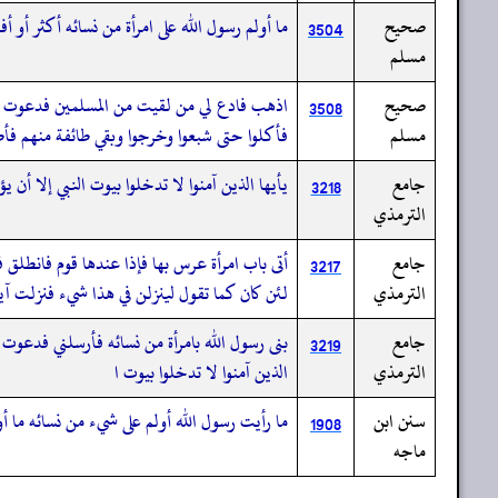
صحيح
ما أولم رسول الله على امرأة من نسائه أكثر أو أ
3504
مسلم
صحيح
اذهب فادع لي من لقيت من المسلمين فدعوت له م
3508
مسلم
فأكلوا حتى شبعوا وخرجوا وبقي طائفة منهم فأ
جامع
يأيها الذين آمنوا لا تدخلوا بيوت النبي إلا أ
3218
الترمذي
جامع
أتى باب امرأة عرس بها فإذا عندها قوم فانطل
3217
الترمذي
لئن كان كما تقول لينزلن في هذا شيء فنزلت آ
جامع
بنى رسول الله بامرأة من نسائه فأرسلني فدعوت 
3219
الترمذي
الذين آمنوا لا تدخلوا بيوت ا
سنن ابن
ما رأيت رسول الله أولم على شيء من نسائه ما أو
1908
ماجه