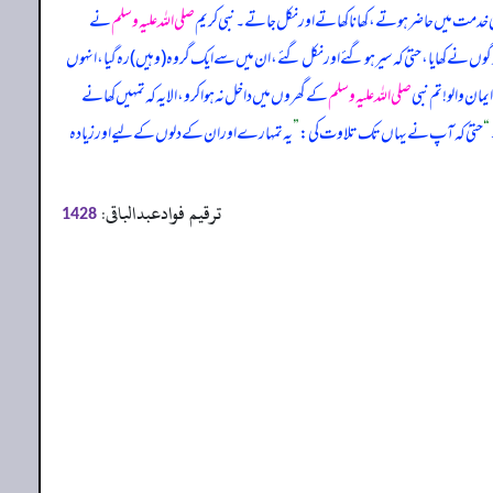
دمت میں حاضر ہوتے، کھانا کھاتے اور نکل جاتے۔ نبی کریم
صلی اللہ علیہ وسلم
نے
گوں نے کھایا، حتیٰ کہ سیر ہو گئے اور نکل گئے، ان میں سے ایک گروہ (وہیں) رہ گیا، انہوں
مان والو! تم نبی
صلی اللہ علیہ وسلم
کے گھروں میں داخل نہ ہوا کرو، الا یہ کہ تمہیں کھانے
“
حتیٰ کہ آپ نے یہاں تک تلاوت کی:
”
یہ تمہارے اور ان کے دلوں کے لیے اور زیادہ
ترقیم فوادعبدالباقی:
1428