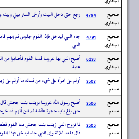
البخاري
صحيح
رجع حتى دخل البيت وأرخى الستر بيني وبينه و
4794
البخاري
صحيح
جاء النبي ليدخل فإذا القوم جلوس ثم إنهم قام
4791
البخاري
النبي
صحيح
أصبح النبي بها عروسا فدعا القوم فأصابوا من
6238
البخاري
عتبة
صحيح
أولم على امرأة على شيء من نسائه ما أولم على زي
3503
مسلم
صحيح
أصبح رسول الله عروسا بزينب بنت جحش قال وكا
3506
مسلم
حتى بلغ باب حجرة عائشة ثم ظن أنهم قد خرج
صحيح
لما تزوج النبي زينب بنت جحش دعا القوم فطعموا
3505
مسلم
قال فقعد ثلاثة وإن النبي جاء ليدخل فإذا القوم