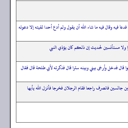
 فيه وقال فيه ما شاء الله أن يقول ولم أدع أحدا لقيته إلا دعوته
روا ولا مستأنسين لحديث إن ذلكم كان يؤذي النبي
ال فدخل وأرخى بيني وبينه سترا قال فذكرته لأبي طلحة قال فقال
لين جالسين فانصرف راجعا فقام الرجلان فخرجا فأنزل الله يأيها