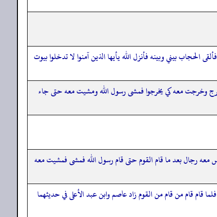
 الحجاب بيني وبينه فأنزل الله يأيها الذين آمنوا لا تدخلوا بيوت
ه فخرج وخرجت معه كي يخرجوا فمشى رسول الله ومشيت معه حتى جاء
س معه رجال بعد ما قام القوم حتى قام رسول الله فمشى فمشيت معه
ما قام قام من قام من القوم زاد عاصم وابن عبد الأعلى في حديثهما