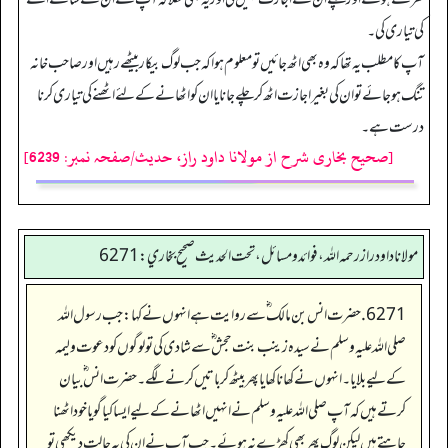
کی تیاری کی۔
آپ کا مطلب یہ تھا کہ وہ بھی اٹھ جائیں تو معلوم ہوا کہ جب لوگ بیکار بیٹھے رہیں اور صاحب خانہ
تنگ ہو جائے تو ان کی بغیر اجازت اٹھ کر چلے جانا یا ان کو اٹھانے کے لئے اٹھنے کی تیاری کرنا
درست ہے۔
[صحیح بخاری شرح از مولانا داود راز، حدیث/صفحہ نمبر: 6239]
مولانا داود راز رحمه الله، فوائد و مسائل، تحت الحديث صحيح بخاري: 6271
6271. حضرت انس بن مالک ؓ سے روایت ہے انہوں نے کہا: جب رسول اللہ
صلی اللہ علیہ وسلم نے سیدہ زینب بنت حجش ؓ سے شادی کی تو لوگوں کو دعوت ولیمہ
کے لیے بلایا۔ انہوں نے کھانا کھایا پھر بیٹھ کر باتیں کرنے لگے۔ حضرت انس ؓ بیان
کرتے ہیں کہ آپ صلی اللہ علیہ وسلم نے انہیں اٹھانے کے لیے ایسا کیا گویا خود اٹھنا
چاہتے ہیں لیکن لوگ پھر بھی کھڑے نہ ہوئے۔ جب آپ نے ان کی یہ حالت دیکھی تو