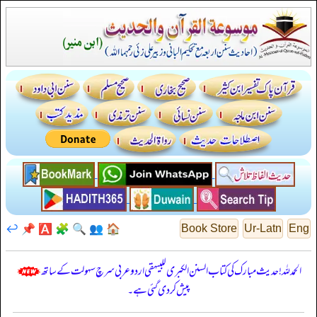
↩️
📌
🅰️
🧩
🔍
👥
🏠
Book Store
Ur-Latn
Eng
الحمدللہ! حدیث مبارک کی کتاب السنن الكبرى للبيهقي اردو عربی سرچ سہولت کے ساتھ
پیش کر دی گئی ہے۔