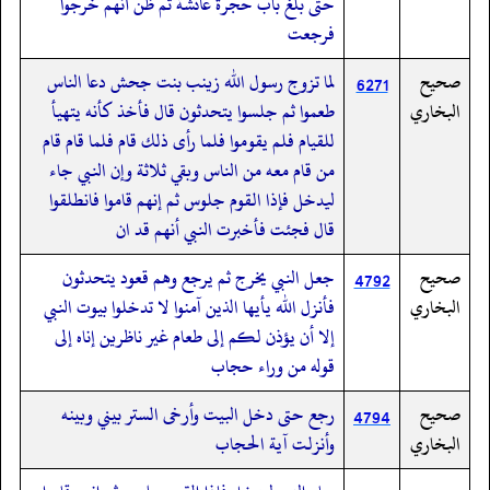
حتى بلغ باب حجرة عائشة ثم ظن أنهم خرجوا
فرجعت
صحيح
لما تزوج رسول الله زينب بنت جحش دعا الناس
6271
البخاري
طعموا ثم جلسوا يتحدثون قال فأخذ كأنه يتهيأ
للقيام فلم يقوموا فلما رأى ذلك قام فلما قام قام
من قام معه من الناس وبقي ثلاثة وإن النبي جاء
ليدخل فإذا القوم جلوس ثم إنهم قاموا فانطلقوا
قال فجئت فأخبرت النبي أنهم قد ان
صحيح
جعل النبي يخرج ثم يرجع وهم قعود يتحدثون
4792
البخاري
فأنزل الله يأيها الذين آمنوا لا تدخلوا بيوت النبي
إلا أن يؤذن لكم إلى طعام غير ناظرين إناه إلى
قوله من وراء حجاب
صحيح
رجع حتى دخل البيت وأرخى الستر بيني وبينه
4794
البخاري
وأنزلت آية الحجاب