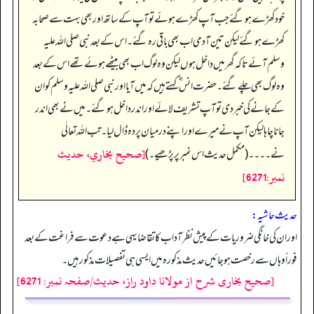
خود کھڑے ہوگئے جب آپ کھڑے ہوئے تو آپ کے ساتھ اور بھی بہت سے صحابہ
کھڑے ہو گئے لیکن تین آدمی اب بھی باقی رہ گئے۔ اس کے بعد نبی صلی اللہ علیہ
وسلم آئے تاکہ گھر میں داخل ہوں لیکن وہ لوگ اب بھی بیٹھے ہوئے تھے اس کے بعد
وہ لوگ بھی چلے گئے۔ حضرت انس ؓ کہتے ہیں کہ میں آیا اور نبی صلی اللہ علیہ وسلم کو ان
کے جانے کی خبر دی تو آپ تشریف لائے اور اندر داخل ہوگئے۔ میں نے بھی اندر
جانا چاہا لیکن آپ نے میرے اور اپنے درمیان پردہ ڈال لیا۔ تب اللہ تعالٰی
[صحيح بخاري، حديث
نے۔۔۔۔ (مکمل حدیث اس نمبر پر پڑھیے۔)
نمبر:6271]
حدیث حاشیہ:
اور ان کی خانگی ضروریات کے پیش نظر آداب کا تقا ضا یہی ہے دعوت سے فراغت کے بعد
فوراً وہاں سے رخصت ہو جائیں حدیث مذکو رہ میں ایسی ہی تفصیلات مذکور ہیں۔
[صحیح بخاری شرح از مولانا داود راز، حدیث/صفحہ نمبر: 6271]