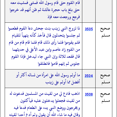
قام القوم حتى قام رسول الله فمشى فمشيت معه
حتى بلغ باب حجرة عائشة ثم ظن أنهم قد خرجوا
فرجع ورجعت معه فإذ
صحيح
لما تزوج النبي زينب بنت جحش دعا القوم فطعموا
3505
مسلم
ثم جلسوا يتحدثون قال فأخذ كأنه يتهيأ للقيام
فلم يقوموا فلما رأى ذلك قام فلما قام قام من قام
من القوم زاد عاصم وابن عبد الأعلى في حديثهما
قال فقعد ثلاثة وإن النبي جاء ليدخل فإذا القوم
جلوس ثم إنهم قاموا فانطلقوا
صحيح
ما أولم رسول الله على امرأة من نسائه أكثر أو
3504
مسلم
أفضل مما أولم على زينب
صحيح
اذهب فادع لي من لقيت من المسلمين فدعوت له
3508
مسلم
من لقيت فجعلوا يدخلون عليه فيأكلون
ويخرجون ووضع النبي يده على الطعام فدعا فيه
وقال فيه ما شاء الله أن يقول ولم أدع أحدا لقيته