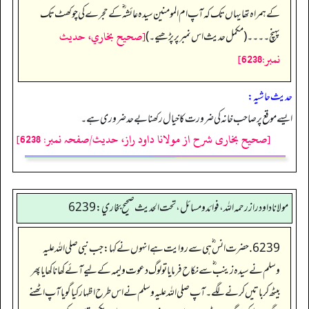
کے ہمراہ تھا یہاں تک کہ آپ ام المومنین سیدہ عائشہ‬ ؓ ک‬ے حجرے کی چوکھٹ تک
[صحيح بخاري، حديث
پہنچ۔۔۔۔ (مکمل حدیث اس نمبر پر پڑھیے۔)
نمبر:6238]
حدیث حاشیہ:
ایسے موقع پر صاحب خانہ کی ضرورت کا خیال رکھنا بے حد ضروری ہے۔
[صحیح بخاری شرح از مولانا داود راز، حدیث/صفحہ نمبر: 6238]
مولانا داود راز رحمه الله، فوائد و مسائل، تحت الحديث صحيح بخاري: 6239
6239. حضرت انس ؓ ہی سے روایت ہے انہوں نے کہا: جب نبی صلی اللہ علیہ
وسلم نے سیدہ زینب‬ ؓ س‬ے نکاح فرمایا تو لوگ دعوت ولیمہ کے لیے آئے کھانا کھایا پھر
بیٹھ کر باتیں کرنے لگے۔ آپ صلی اللہ علیہ وسلم نے اس طرح اظہار کیا گویا آپ اٹھنے