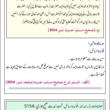
زیادہ یا بہتر و عمدہ ولیمہ نہیں کیا جیسا ولیمہ حضرت زینب سے نکاح پر کیا۔ حضرت
ثابت بنانی نے پوچھا وہ ولیمہ کیا تھا؟ تو حضرت انس رضی اللہ تعالیٰ عنہ نے کہا، انہیں
اس قدر روٹیاں اور گوشت کھلایا حتی کہ لوگوں نے (سیر ہو کر) باقی کھانا چھوڑ
[صحيح مسلم، حديث نمبر:3504]
دیا۔
حدیث حاشیہ:
فوائد ومسائل:
اس حدیث سے معلوم ہوتا ہے۔
ہر نکاح پر یکساں دعوت ولیمہ کرنا ضروری نہیں ہے موقع محل اور حالات کے مطابق جو چاہے
کھلا سکتا ہے۔
[تحفۃ المسلم شرح صحیح مسلم، حدیث/صفحہ نمبر: 3504]
مولانا داود راز رحمه الله، فوائد و مسائل، تحت الحديث صحيح بخاري: 5154