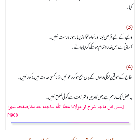
گیا۔
(3)
ولیمے کے لیے قرض لینا اور خواہ مخواہ زیر بار ہونا درست نہیں۔
آسانی سے جس قدر اہتمام ہو سکے کرلیا جائے۔
(4)
نکاح کے موقع پر لڑکی والوں کے ہاں جمع ہو کر دعوتیں اڑانا کسی حدیث میں مذکور نہیں۔
یہ محض ایک رسم ہے جس کا دین و شریعت سے کوئی تعلق نہیں۔
[سنن ابن ماجہ شرح از مولانا عطا الله ساجد، حدیث/صفحہ نمبر:
1908]