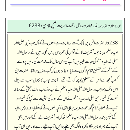
مولانا داود راز رحمه الله، فوائد و مسائل، تحت الحديث صحيح بخاري: 6238
6238. حضرت انس بن مالک ؓ سے روایت ہے انہوں نے کہا کہ جب نبی صلی اللہ
علیہ وسلم مدینہ طیبہ تشریف لائے تو ان کی عمر دس برس تھی۔ میں نے رسول اللہ
صلی اللہ علیہ وسلم کی حیات طیبہ میں آپ کی دس سال تک خدمت کی۔ میں پردے
کے حکم کے متعلق تمام لوگوں سے زیادہ جانتا ہوں کہ کب نازل ہوا تھا۔ حضرت ابی
کعب ؓ مجھ سے اس کے متعلق پوچھا کرتے تھے۔ آیت حجاب کا نزول سب سے پہلے
اس وقت ہوا جب رسول اللہ صلی اللہ علیہ وسلم نے سیدہ زینب بنت حجش ؓ کے ساتھ
خلوت کی تھی۔ نبی صلی اللہ علیہ وسلم نے ان کے دولھا کی حیثیت سے صبح کی تھی اور
آپ نے صحابہ کرام ؓ کو دعوت ولیمہ پر بلایا تھا چنانچہ انہوں نے کھانا کھایا اور واپس چلے
گئے لیکن چند رسول اللہ صلی اللہ علیہ وسلم اٹھ کر باہر تشریف لے گئے اور میں بھی
آپ کے ہمراہ باہر نکلا تاکہ وہ لوگ بھی چلے جائیں! آپ چلتے رہے اور میں بھی آپ