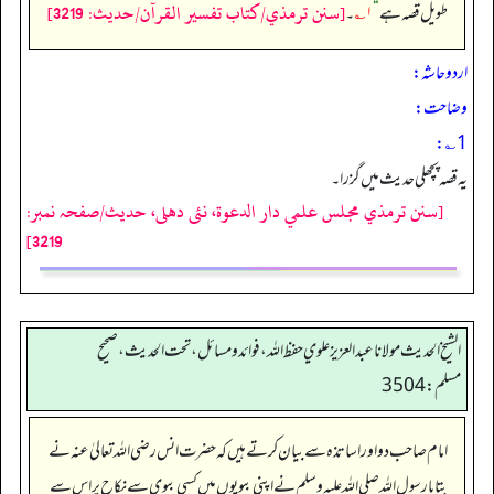
[سنن ترمذي/كتاب تفسير القرآن/حدیث: 3219]
طویل قصہ ہے
“
۱؎
۔
اردو حاشہ:
وضاحت:
1؎:
یہ قصہ پچھلی حدیث میں گزرا۔
[سنن ترمذي مجلس علمي دار الدعوة، نئى دهلى، حدیث/صفحہ نمبر:
3219]
الشيخ الحديث مولانا عبدالعزيز علوي حفظ الله، فوائد و مسائل، تحت الحديث ، صحيح
مسلم: 3504
امام صاحب دو اور اساتذہ سے بیان کرتے ہیں کہ حضرت انس رضی اللہ تعالیٰ عنہ نے
بتایا رسول اللہ صلی اللہ علیہ وسلم نے اپنی بیویوں میں کسی بیوی سے نکاح پر اس سے