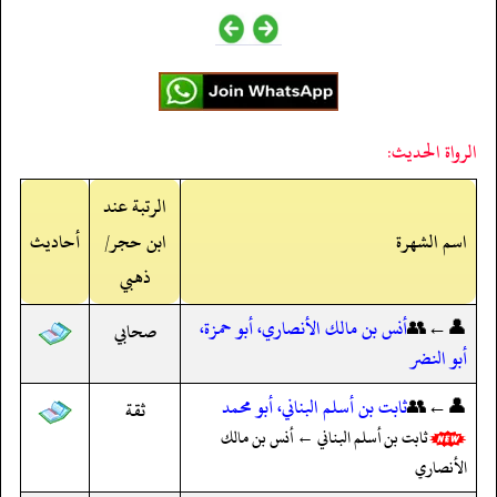
الرواة الحديث:
الرتبة عند
اسم الشهرة
ابن حجر/
أحاديث
ذهبي
👤←👥
أنس بن مالك الأنصاري، أبو حمزة،
صحابي
أبو النضر
👤←👥
ثابت بن أسلم البناني، أبو محمد
ثقة
ثابت بن أسلم البناني ← أنس بن مالك
الأنصاري