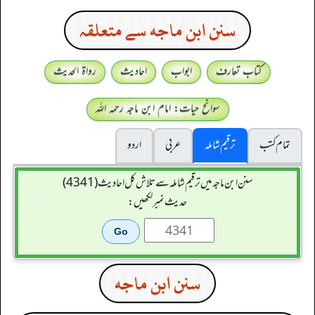
سنن ابن ماجه سے متعلقہ
کتاب تعارف
ابواب
احادیث
رواۃ الحدیث
سوانح حیات: امام ابن ماجہ رحمہ اللہ
تمام کتب
ترقیم شاملہ
عربی
اردو
سنن ابن ماجہ میں ترقیم شاملہ سے تلاش کل احادیث (4341)
حدیث نمبر لکھیں:
سنن ابن ماجه