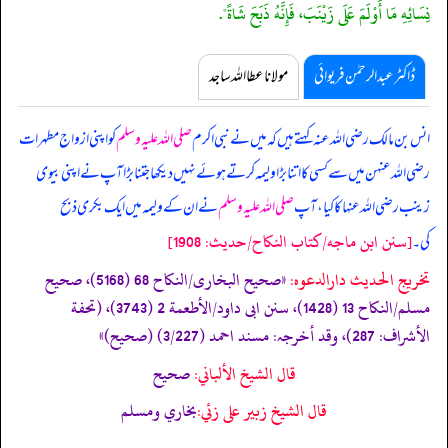
نِسَائِهِ مَا أَوْلَمَ عَلَى زَيْنَبَ، فَإِنَّهُ ذَبَحَ شَاةً".
ڈاکٹر عبدالرحمٰن فریوائی
مولانا عطا اللہ ساجد
انس بن مالک رضی اللہ عنہ کہتے ہیں کہ
میں نے نبی اکرم
صلی اللہ علیہ وسلم
کو اپنی ازواج مطہرات
رضی اللہ عنہن میں سے کسی کا اتنا بڑا ولیمہ کرتے ہوئے نہیں دیکھا جتنا بڑا آپ نے اپنی بیوی
زینب رضی اللہ عنہا کا کیا، آپ
صلی اللہ علیہ وسلم
نے ان کے ولیمہ میں ایک بکری ذبح
[سنن ابن ماجه/كتاب النكاح/حدیث: 1908]
کی۔
تخریج الحدیث دارالدعوہ:
«‏‏‏‏صحیح البخاری/النکاح 68 (5168)، صحیح
مسلم/النکاح 13 (1428)، سنن ابی داود/الأطعمة 2 (3743)، (تحفة
الأشراف: 287)، وقد أخرجہ: مسند احمد (3/227) (صحیح)»
قال الشيخ الألباني:
صحيح
قال الشيخ زبير على زئي:
بخاري ومسلم