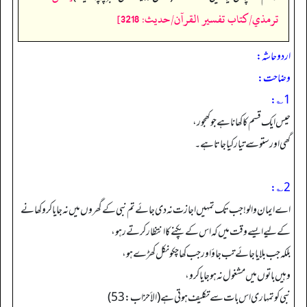
ترمذي/كتاب تفسير القرآن/حدیث: 3218]
اردو حاشہ:
وضاحت:
1؎:
حیس ایک قسم کا کھانا ہے جو کھجور،
گھی اور ستو سے تیار کیا جاتا ہے۔
2؎:
اے ایمان والو! جب تک تمہیں اجازت نہ دی جائے تم نبی کے گھروں میں نہ جایا کرو کھانے
کے لیے ایسے وقت میں کہ اس کے پکنے کا انتظارکرتے رہو،
بلکہ جب بلایا جائے تب جاؤ اور جب کھا چکو نکل کھڑے ہو،
وہیں باتوں میں مشغول نہ ہو جایا کرو،
نبی کو تمہاری اس بات سے تکلیف ہوتی ہے (الأحزاب: 53)