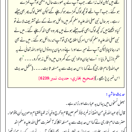
لگے ہیں لیکن لوگ نہ اٹھے۔ جب آپ نے یہ صورت حال دیکھی تو آپ کھڑے
ہوگئے۔ جب آپ اٹھے تو کچھ لوگ کھڑے ہو کر چلے گئے لیکن بعض لوگ پھر بھی بیٹھے
رہے۔ بہرحال نبی صلی اللہ علیہ وسلم گھر میں داخل ہونے کے لیے تشریف لائے تو
کیا دیکھتے ہیں کہ کچھ لوگ ابھی تک بیٹھے ہوئے ہیں پھر وہ بھی اٹھ کر چلے گئے۔ میں نے
نبی صلی اللہ علیہ وسلم کو اس امر کی اطلاع دی تو آپ اندر داخل ہو گئے۔ میں نے بھی
اندر جانا چاہا لیکن آپ نے میرے اور اپنے درمیان پردہ ڈال لیا اور اللہ تعالٰی نے یہ
حکم نازل فرمایا:
”
اے ایمان والو! نبی کے گھروں میں داخل نہ ہو کرو۔۔۔۔
“
ابو
عبداللہ (امام بخاری ؓ) نے کہا: اس حدیث سے یہ مسئلہ ثابت۔۔۔۔ (مکمل حدیث
[صحيح بخاري، حديث نمبر:6239]
اس نمبر پر پڑھیے۔)
حدیث حاشیہ:
بعض نسخوں میں یہاں یہ عبارت اور زائد ہے۔
قال أبو عبد اللہ فیه من الفقه أنه لم یستأذنهم حین قام و خرج و فیه أنه تھیا للقیام وھو یرید أن یقوموا۔
حضرت امام بخاری نے کہا اس حدیث سے یہ مسئلہ نکلا کہ آنحضرت صلی اللہ علیہ وسلم اٹھ
کھڑے ہوئے اور چلے ان سے اجازت نہیں لی اور یہ بھی نکلا کہ آپ نے ان کے سامنے اٹھنے