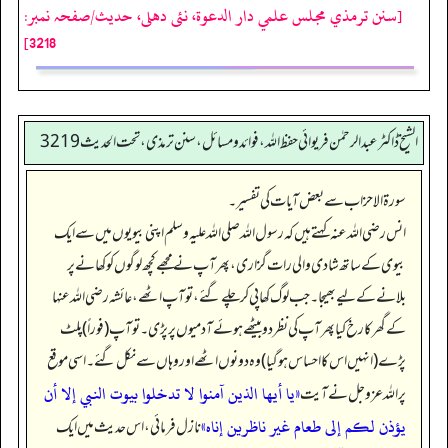
[سنن ترمذي مجلس علمي دار الدعوة، نئى دهلى، حدیث/صفحہ نمبر:
3218]
الشیخ ڈاکٹر عبد الرحمٰن فریوائی حفظ اللہ، فوائد و مسائل، سنن ترمذی، تحت الحديث 3219
سورۃ الاحزاب سے بعض آیات کی تفسیر۔
انس رضی الله عنہ کہتے ہیں کہ رسول اللہ صلی اللہ علیہ وسلم اپنی بیویوں میں سے ایک
بیوی کے ساتھ شادی والی رات گزاری، پھر آپ نے مجھے کچھ لوگوں کو کھانے پر
بلانے کے لیے بھیجا۔ جب لوگ کھا پی کر چلے گئے، تو آپ اٹھے، عائشہ رضی الله عنہا
کے گھر کا رخ کیا پھر آپ کی نظر دو بیٹھے ہوئے آدمیوں پر پڑی۔ تو آپ (فوراً) پلٹ
پڑے (انہیں اس کا احساس ہو گیا) وہ دونوں اٹھے اور وہاں سے نکل گئے۔ اسی موقع
«يا أيها الذين آمنوا لا تدخلوا بيوت النبي إلا أن
پر اللہ عزوجل نے آیت
يؤذن لكم إلى طعام غير ناظرين إناه»
نازل فرمائی، اس حدیث میں ایک