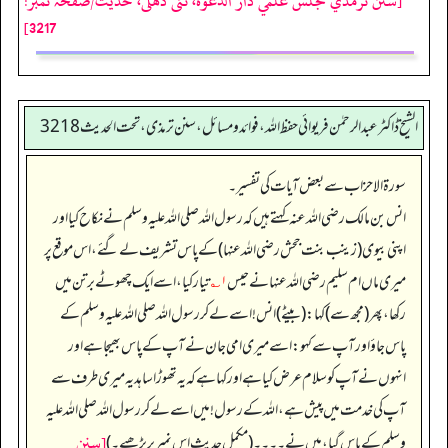
[سنن ترمذي مجلس علمي دار الدعوة، نئى دهلى، حدیث/صفحہ نمبر:
3217]
الشیخ ڈاکٹر عبد الرحمٰن فریوائی حفظ اللہ، فوائد و مسائل، سنن ترمذی، تحت الحديث 3218
سورۃ الاحزاب سے بعض آیات کی تفسیر۔
انس بن مالک رضی الله عنہ کہتے ہیں کہ رسول اللہ صلی اللہ علیہ وسلم نے نکاح کیا اور
اپنی بیوی (زینب بنت جحش رضی الله عنہا) کے پاس تشریف لے گئے، اس موقع پر
میری ماں ام سلیم رضی الله عنہا نے حیس
۱؎
تیار کیا، اسے ایک چھوٹے برتن میں
رکھا، پھر (مجھ سے) کہا: (بیٹے) انس! اسے لے کر رسول اللہ صلی اللہ علیہ وسلم کے
پاس جاؤ اور آپ سے کہو: اسے میری امی جان نے آپ کے پاس بھیجا ہے اور
انہوں نے آپ کو سلام عرض کیا ہے اور کہا ہے کہ یہ تھوڑا سا ہدیہ میری طرف سے
آپ کی خدمت میں پیش ہے، اللہ کے رسول! میں اسے لے کر رسول اللہ صلی اللہ علیہ
[سنن
وسلم کے پاس گیا، میں نے۔۔۔۔ (مکمل حدیث اس نمبر پر پڑھیے۔)