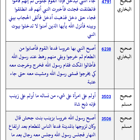
صحيح
جاء النبي ليدخل فإذا القوم جلوس ثم إنهم قاموا
4791
البخاري
فانطلقت فجئت فأخبرت النبي أنهم قد انطلقوا
فجاء حتى دخل فذهبت أدخل فألقى الحجاب بيني
وبينه فأنزل الله يأيها الذين آمنوا لا تدخلوا بيوت
النبي
صحيح
أصبح النبي بها عروسا فدعا القوم فأصابوا من
6238
البخاري
الطعام ثم خرجوا وبقي منهم رهط عند رسول الله
فأطالوا المكث فقام رسول الله فخرج وخرجت معه
كي يخرجوا فمشى رسول الله ومشيت معه حتى جاء
عتبة
صحيح
أولم على امرأة على شيء من نسائه ما أولم على زينب
3503
مسلم
فإنه ذبح شاة
صحيح
أصبح رسول الله عروسا بزينب بنت جحش قال
3506
مسلم
وكان تزوجها بالمدينة فدعا الناس للطعام بعد ارتفاع
النهار فجلس رسول الله وجلس معه رجال بعد ما