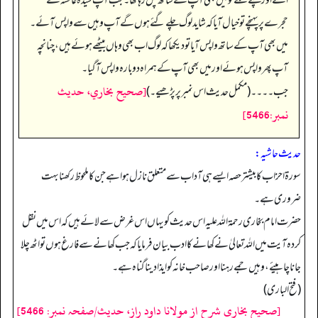
اٹھنے اور چلنے لگے تو میں بھی آپ کے ساتھ چل رہا تھا۔ جب آپ سیدہ عائشہ‬ ؓ ک‬ے
حجرے پر پہنچے تو خیال آیا کہ شاید لوگ چلے گئے ہوں گے آپ وہیں سے واپس آئے۔
میں بھی آپ کے ساتھ واپس آیا تو دیکھا کہ لوگ اب بھی وہاں بیٹھے ہوئے ہیں، چنانچہ
آپ پھر واپس ہوئے اور میں بھی آپ کے ہمراہ دوبارہ واپس آ گیا۔
[صحيح بخاري، حديث
جب۔۔۔۔ (مکمل حدیث اس نمبر پر پڑھیے۔)
نمبر:5466]
حدیث حاشیہ:
سورۃ احزاب کا بیشتر حصہ ایسے ہی آداب سے متعلق نازل ہوا ہے جن کا ملحوظ رکھنا بہت
ضروری ہے۔
حضرت امام بخاری رحمۃ اللہ علیہ اس حدیث کو یہاں اس غرض سے لائے ہیں کہ اس میں نقل
کردہ آیت میں اللہ تعالیٰ نے کھانے کا ادب بیان فرمایا کہ جب کھانے سے فارغ ہوں تو اٹھ چلا
جانا چاہیئے، وہیں جمے رہنا اور صاحب خانہ کو ایذا دینا گناہ ہے۔
(فتح الباری)
[صحیح بخاری شرح از مولانا داود راز، حدیث/صفحہ نمبر: 5466]