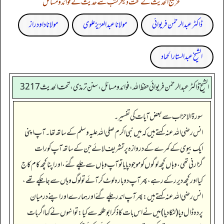
تخریج الحدیث کے تحت دیگر کتب سے حدیث کے فوائد و مسائل
ڈاکٹر عبدالرحمٰن فریوائی
مولانا عبد العزیز علوی
مولانا داود راز
الشیخ عبدالستار الحماد
الشیخ ڈاکٹر عبد الرحمٰن فریوائی حفظ اللہ، فوائد و مسائل، سنن ترمذی، تحت الحديث 3217
سورۃ الاحزاب سے بعض آیات کی تفسیر۔
انس رضی الله عنہ کہتے ہیں کہ میں نبی اکرم صلی اللہ علیہ وسلم کے ساتھ تھا۔ آپ اپنی
ایک بیوی کے کمرے کے دروازہ پر تشریف لائے جن کے ساتھ آپ کو رات
گزارنی تھی، وہاں کچھ لوگوں کو موجود پایا تو آپ وہاں سے چلے گئے، اور اپنا کچھ کام کاج
کیا اور کچھ دیر رکے رہے، پھر آپ دوبارہ لوٹ کر آئے تو لوگ وہاں سے جا چکے تھے،
انس رضی الله عنہ کہتے ہیں: پھر آپ اندر چلے گئے اور ہمارے اور اپنے درمیان
پردہ ڈال دیا (لٹکا دیا) میں نے اس بات کا ذکر ابوطلحہ سے کیا: تو انہوں نے کہا اگر بات