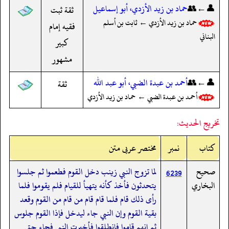
👤←👥
حماد بن زيد الأزدي، أبو إسماعيل
ثقة ثبت
حماد بن زيد الأزدي ← ثابت بن أسلم
فقيه إمام
البناني
كبير
مشهور
👤←👥
أحمد بن عبدة الضبي، أبو عبد الله
ثقة
أحمد بن عبدة الضبي ← حماد بن زيد الأزدي
تخريج الحديث:
کتاب
نمبر
مختصر عربی متن
صحيح
لما تزوج النبي زينب دخل القوم فطعموا ثم جلسوا
6239
البخاري
يتحدثون فأخذ كأنه يتهيأ للقيام فلم يقوموا فلما
رأى ذلك قام فلما قام قام من قام من القوم وقعد
بقية القوم وإن النبي جاء ليدخل فإذا القوم جلوس
ثم إنهم قاموا فانطلقوا فأخبرت النبي فجاء حتى