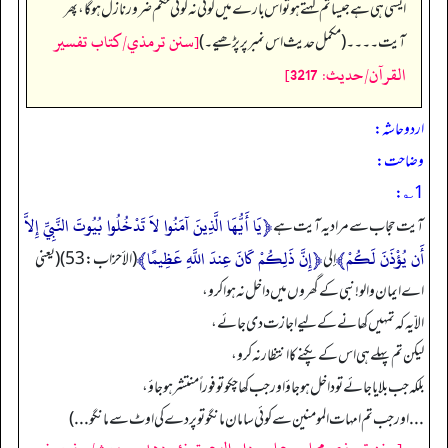
ایسی ہی ہے جیسا تم کہتے ہو تو اس بارے میں کوئی نہ کوئی حکم ضرور نازل ہو گا، پھر
[سنن ترمذي/كتاب تفسير
آیت۔۔۔۔ (مکمل حدیث اس نمبر پر پڑھیے۔)
القرآن/حدیث: 3217]
اردو حاشہ:
وضاحت:
1؎:
﴿يَا أَيُّهَا الَّذِينَ آمَنُوا لاَ تَدْخُلُوا بُيُوتَ النَّبِيِّ إِلاَّ
آیت حجاب سے مراد یہ آیت ہے
أَن يُؤْذَنَ لَكُمْ﴾
﴿إِنَّ ذَلِكُمْ كَانَ عِندَ اللَّهِ عَظِيمًا﴾
إلى
(الأحزاب: 53) (یعنی
اے ایمان والو! نبی کے گھروں میں داخل نہ ہوا کرو،
الاّ یہ کہ تمہیں کھانے کے لیے اجازت دی جائے،
لیکن تم پہلے ہی اس کے پکنے کا انتظار نہ کرو،
بلکہ جب بلایا جائے تو داخل ہو جاؤ اور جب کھا چکو تو فوراً منتشر ہو جاؤ،
...اورجب تم امہات المومنین سے کوئی سامان مانگو تو پردے کی اوٹ سے مانگو ...)