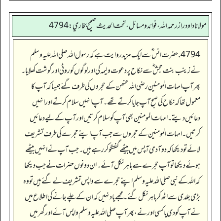
مولانا داود راز رحمه الله، فوائد و مسائل، تحت الحديث صحيح بخاري: 4794
4794. حضرت انس ؓ سے ایک مزید روایت ہے کہ رسول اللہ صلی اللہ علیہ وسلم
نے زینب بنت حجش‬ ؓ س‬ے نکاح پر دعوت ولیمہ کی اور لوگوں کو روٹی اور گوشت کھلایا۔
پھر آپ امہات المومنین رضی اللہ عنھن کے حجروں کی طرف گئے جیسا کہ آپ کا
معمول تھا کہ نکاح کی صبح آپ جایا کرتے تھے۔ آپ انہیں سلام کرتے اور انہیں
دعائیں دیتے۔ امہات المومنین بھی آپ کو سلام کرتیں اور آپ کے لیے دعائیں
کرتیں۔ امہات المومنین کے حجروں سے جب آپ اپنے حجرے کی طرف تشریف
لائے تو دیکھا کہ دو آدمی آپس میں بیٹھے گفتگو کر رہے ہیں۔ جب آپ نے انہیں بیٹھے
ہوئے دیکھا تو آپ حجرے سے باہر نکل آئے۔ ان دونوں حضرات نے جب دیکھا
کہ اللہ کے نبی صلی اللہ علیہ وسلم اپنے حجرے سے واپس تشریف لے گئے ہیں تو وہ
بڑی جلدی سے اٹھ کر باہر نکل گئے۔ مجھے یاد نہیں کہ ان کے چلے جانے کی اطلاع میں
نے آپ کو دی یا کسی اور نے، پھر آپ صلی اللہ علیہ وسلم واپس آئے اور گھر میں