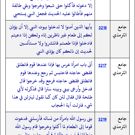
إلا دعوته فأكلوا حتى شبعوا وخرجوا وبقي طائفة
منهم فأطالوا عليه الحديث فجعل النبي يستحيي
جامع
يأيها الذين آمنوا لا تدخلوا بيوت النبي إلا أن يؤذن
3218
الترمذي
لكم إلى طعام غير ناظرين إناه ولكن إذا دعيتم
فادخلوا فإذا طعمتم فانتشروا ولا مستأنسين
لحديث إن ذلكم كان يؤذي النبي
جامع
أتى باب امرأة عرس بها فإذا عندها قوم فانطلق
3217
الترمذي
فقضى حاجته فاحتبس ثم رجع وعندها قوم
فانطلق فقضى حاجته فرجع وقد خرجوا قال
فدخل وأرخى بيني وبينه سترا قال فذكرته لأبي
طلحة قال فقال لئن كان كما تقول لينزلن في هذا
شيء فنزلت آية الحجاب
جامع
بنى رسول الله بامرأة من نسائه فأرسلني فدعوت
3219
الترمذي
قوما إلى الطعام لما أكلوا وخرجوا قام رسول الله
منطلقا قبل بيت عائشة فرأى رجلين جالسين