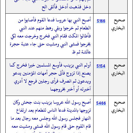
دخل فذهبت أدخل فألقى الح
صحيح
أصبح النبي بها عروسا فدعا القوم فأصابوا من
5166
البخاري
الطعام ثم خرجوا وبقي رهط منهم عند النبي
فأطالوا المكث فقام النبي فخرج وخرجت معه لكي
يخرجوا فمشى النبي ومشيت حتى جاء عتبة حجرة
عائشة ثم ظ
صحيح
أولم النبي بزينب فأوسع المسلمين خيرا فخرج كما
5154
البخاري
يصنع إذا تزوج فأتى حجر أمهات المؤمنين يدعو
ويدعون ثم انصرف فرأى رجلين فرجع لا أدري
آخبرته أو أخبر بخروجهما
صحيح
أصبح رسول الله عروسا بزينب بنت جحش وكان
5466
البخاري
تزوجها بالمدينة فدعا الناس للطعام بعد ارتفاع
النهار فجلس رسول الله وجلس معه رجال بعد ما
قام القوم حتى قام رسول الله فمشى ومشيت معه