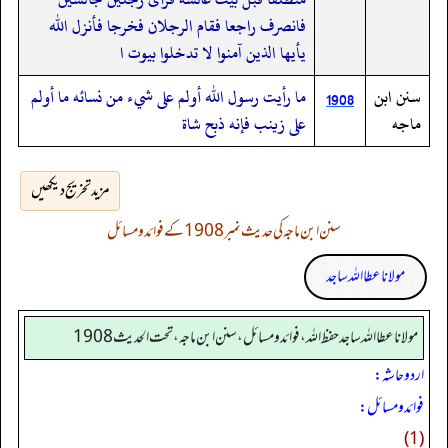
فانصرف راجعا فقام الرجلان فخرجا فأنزل الله
يأيها الذين آمنوا لا تدخلوا بيوت ا
سنن ابن
ما رأيت رسول الله أولم على شيء من نسائه ما أولم
1908
ماجه
على زينب فإنه ذبح شاة
مزید تخریج دیکھیں
سنن ابن ماجہ کی حدیث نمبر 1908 کے فوائد و مسائل
مولانا عطا اللہ ساجد
مولانا عطا الله ساجد حفظ الله، فوائد و مسائل، سنن ابن ماجه، تحت الحديث1908
اردو حاشہ:
فوائد و مسائل:
(1)