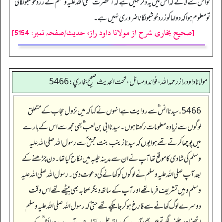
کو اس لئے لائے کہ اس میں یہ ذکر نہیں ہے کہ آنحضرت صلی اللہ علیہ وسلم نے زرد خوشبو لگائی
تو معلوم ہوا کہ دولہا کو زرد خوشبو لگانا ضروری نہیں ہے۔
[صحیح بخاری شرح از مولانا داود راز، حدیث/صفحہ نمبر: 5154]
مولانا داود راز رحمه الله، فوائد و مسائل، تحت الحديث صحيح بخاري: 5466
5466. سیدنا انس ؓ سے روایت ہے انہوں نے کہا کہ میں نزول حجاب کے متعلق
لوگوں سے زیادہ معلومات رکھتا ہوں۔ سیدنا ابی بن لعب ؓ بھی مجھ سے اس کے بارے
میں پوچھا کرتے تھے ہوا یوں کہ سیدنا زینب بنت حجش‬ ؓ س‬ے رسول اللہ صلی اللہ علیہ
وسلم کی شادی کا موقع تھا آپ نے ان سے مدینہ طیبہ میں نکاح کیا تھا۔ دن چڑھنے کے
بعد آپ صلی اللہ علیہ وسلم نے لوگوں کو کھانے کی دعوت دی۔ رسول اللہ صلی اللہ علیہ
وسلم وہیں تشریف فرما تھے اور آپ کے ساتھ دیگر صحابہ بھی بیٹھے تھے اس وقت
دوسرے لوگ کھانے سے فارغ ہو کر جا چکے تھے حتیٰ کہ رسول اللہ صلی اللہ علیہ وسلم