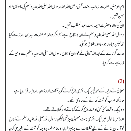
ام المومنین حضرت زینب بنت جحش رضی اللہ عنہا رسول اللہ صلی اللہ علیہ وسلم کی پھوپھی زاد
بہن تھیں۔
ان کی والدہ حضرت امیمہ بنت عبدالمطلب تھیں۔
رسول اللہ صلی اللہ علیہ وسلم نے ان کا نکاح اپنے آزاد کردہ غلام حضرت زید بن حارثہ سے کیا
تھا لیکن نباہ نہ ہو سکا اور طلاق ہو گئی۔
عدت گزرنے کے بعد اللہ تعالیٰ نے خود ان کا نکاح رسول اللہ صلی اللہ علیہ وسلم سے وحی کے
ذریعے سے کردیا۔
(2)
صحابی نے ولیمہ کے موقع پر ایک بکری ذبح کرنے کو پرتکلف اور شان دار ولیمہ قرار دیا ہے
حالانکہ عرب گوشت کھانے کے عادی تھے۔
وہ بیک وقت کئی کئی اونٹ ذبح کر کے کھاتے اور کھلاتے تھے۔
اور اس ماحول میں ایک بکری بہت معمولی چیز تھی لیکن رسول اللہ صلی اللہ علیہ وسلم نے نکاح
کو آسان بنانے کے لیے تکلفات سے پرہیز فرمایا اور عام طور پر ولیمہ گوشت کے بغیر ہی کردیا