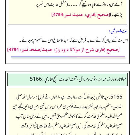
آتے ہی دروازے کا پردہ نیچے گرا۔۔۔۔ (مکمل حدیث اس نمبر پر
[صحيح بخاري، حديث نمبر:4794]
پڑھیے۔)
حدیث حاشیہ:
اس سند کے بیان کرنے سے یہ غرض ہے کہ حمید کا سماع اس سے معلوم ہو جائے۔
[صحیح بخاری شرح از مولانا داود راز، حدیث/صفحہ نمبر: 4794]
مولانا داود راز رحمه الله، فوائد و مسائل، تحت الحديث صحيح بخاري: 5166
5166. سیدنا انس بن مالک ؓ سے روایت ہے، انہوں نے فرمایا: رسول اللہ صلی
اللہ علیہ وسلم مدینہ طیبہ تشریف لائے تو میری عمر دس برس تھی، میری مائیں مجھے نبی
صلی اللہ علیہ وسلم کی خدمت کرنے کا ہمیشہ حکم دیتی تھیں۔ میں نے دس سال آپ
صلی اللہ علیہ وسلم کی خدمت کی۔ نبی صلی اللہ علیہ وسلم نے وفات پائی اس وقت