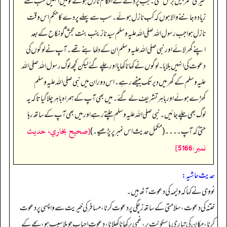
میری عمر بیس برس تھی۔ جب پردے کے احکام نازل ہوئے تو میں انہیں سب سے
زیادہ جاننے والا ہوں کہ کب نازل ہوئے۔ سب سے پہلے پردے کا حکم اس وقت
نازل ہوا جب رسول اللہ صلی اللہ علیہ وسلم سیدنا زینب بنت حجش ؓ کو نکاح کے بعد
اپنے گھر لائے اور نبی صلی اللہ علیہ وسلم ان کے دلھا بنے تھے۔ آپ نے لوگوں کی
دعوت کی انہیں بلایا۔ لوگوں نے کھانا کھایا اور چلے گئے لیکن کچھ لوگ رسول اللہ صلی اللہ
علیہ وسلم کے گھر میں دیر تک بیٹھے رہے۔ اس دوران میں نبی صلی اللہ علیہ وسلم
کھڑے ہوئے اور باہر تشریف لے گئے۔ میں بھی آپ کے ہمراہ باہر چلا گیا تاکہ یہ
لوگ بھی چلے جائیں۔ نبی صلی اللہ علیہ وسلم چلتے رہے اور میں بھی آپ کے ساتھ رہا
[صحيح بخاري، حديث
حتیٰ کہ آپ۔۔۔۔ (مکمل حدیث اس نمبر پر پڑھیے۔)
نمبر:5166]
حدیث حاشیہ:
نووی نے کہا کہ ولیمہ کی دعوت آٹھ ہیں۔
ختنہ کی دعوت، سلامتی کے ساتھ زچگی پر دعوت کرنا، مسافر کی خیریت سے واپسی پر دعوت
کرنا، مکان کی تیاری یا سکونت پر، غمی پر کھانا کھلانا، دعوت احباب جو بلا سبب ہو، بچے کے