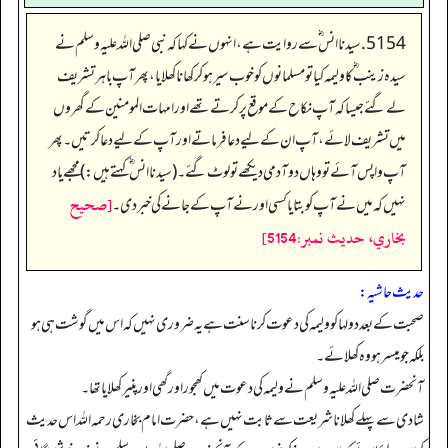
5154. سیدنا انس ؓ سے روایت ہے، انہوں نے کہا کہ نبی صلی اللہ علیہ وسلم نے
سیدہ زینب‬ ؓ ک‬ا ولیمہ کیا تو مسلمانوں کو خوب سیر ہو کر کھانا کھلایا، پھر آپ باہر تشریف
لے گئے جیسا کہ آپ نکاح کے موقع پر کرتے تھے اور امہات المومنین کے گھروں
میں تشریف لائے، آپ ان کے لیے دعا فرماتے اور آپ کے لیے دعا کرتیں۔ پھر
آپ واپس آئے تو وہاں دو آدمی دیکھے تو لوٹ گئے۔ (سیدنا انس ؓ کہتے ہیں:) مجھے یاد
[صحيح
نہیں کہ میں نے آپ کو بتایا کسی اور نے آپ کے جانے کی خبر دی۔
بخاري، حديث نمبر:5154]
حدیث حاشیہ:
صحبت کے بعد دولہا کو ولیمہ کی دعوت کرنا سنت ہے یہ ضروری نہیں کہ اس میں گوشت ہی ہو
بلکہ جو میسر ہو وہ کھلائے۔
آنحضرت صلی اللہ علیہ وسلم نے ولیمہ کی دعوت میں کھجور اور گھی اور پنیر کھلایا تھا۔
شادی سے پہلے کھلانا شریعت سے ثابت نہیں ہے، حضرت امام بخاری رحمہ اللہ اس حدیث