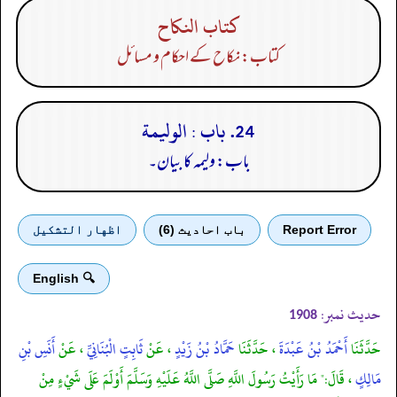
كتاب النكاح
کتاب: نکاح کے احکام و مسائل
24. باب : الوليمة
باب: ولیمہ کا بیان۔
Report Error
باب احادیث (6)
اظهار التشكيل
🔍 English
حدیث نمبر:
1908
حَدَّثَنَا
أَحْمَدُ بْنُ عَبْدَةَ
، حَدَّثَنَا
حَمَّادُ بْنُ زَيْدٍ
، عَنْ
ثَابِتٍ الْبُنَانِيِّ
، عَنْ
أَنَسِ بْنِ
مَالِكٍ
، قَالَ:" مَا رَأَيْتُ رَسُولَ اللَّهِ صَلَّى اللَّهُ عَلَيْهِ وَسَلَّمَ أَوْلَمَ عَلَى شَيْءٍ مِنْ