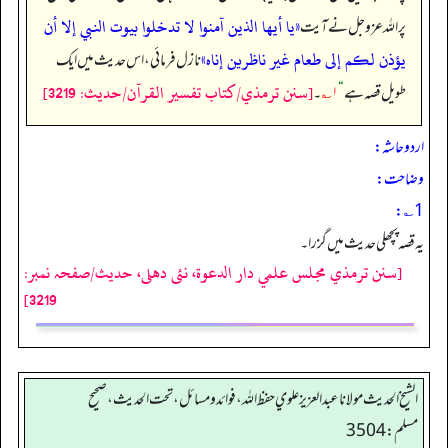
«يا أيها الذين آمنوا لا تدخلوا بيوت النبي إلا أن
پر اللہ عزوجل نے آیت
يؤذن لكم إلى طعام غير ناظرين إناه»
نازل فرمائی، اس حدیث میں ایک
[سنن ترمذي/كتاب تفسير القرآن/حدیث: 3219]
طویل قصہ ہے
“
۱؎
۔
اردو حاشہ:
وضاحت:
1؎:
یہ قصہ پچھلی حدیث میں گزرا۔
[سنن ترمذي مجلس علمي دار الدعوة، نئى دهلى، حدیث/صفحہ نمبر:
3219]
الشيخ الحديث مولانا عبدالعزيز علوي حفظ الله، فوائد و مسائل، تحت الحديث ، صحيح
مسلم: 3504