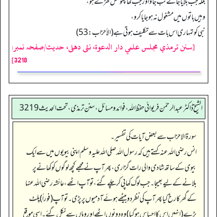
بلکہ جب بلایا جائے تب جاؤ اور جب کھا چکو نکل کھڑے ہو،
وہیں باتوں میں مشغول نہ ہو جایا کرو،
نبی کو تمہاری اس بات سے تکلیف ہوتی ہے (الأحزاب: 53)
[سنن ترمذي مجلس علمي دار الدعوة، نئى دهلى، حدیث/صفحہ نمبر:
3218]
الشیخ ڈاکٹر عبد الرحمٰن فریوائی حفظ اللہ، فوائد و مسائل، سنن ترمذی، تحت الحديث 3219
سورۃ الاحزاب سے بعض آیات کی تفسیر۔
انس رضی الله عنہ کہتے ہیں کہ رسول اللہ صلی اللہ علیہ وسلم اپنی بیویوں میں سے ایک
بیوی کے ساتھ شادی والی رات گزاری، پھر آپ نے مجھے کچھ لوگوں کو کھانے پر
بلانے کے لیے بھیجا۔ جب لوگ کھا پی کر چلے گئے، تو آپ اٹھے، عائشہ رضی الله عنہا
کے گھر کا رخ کیا پھر آپ کی نظر دو بیٹھے ہوئے آدمیوں پر پڑی۔ تو آپ (فوراً) پلٹ
پڑے (انہیں اس کا احساس ہو گیا) وہ دونوں اٹھے اور وہاں سے نکل گئے۔ اسی موقع