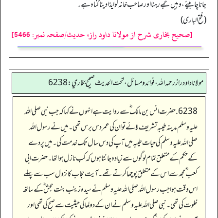
جانا چاہیئے، وہیں جمے رہنا اور صاحب خانہ کو ایذا دینا گناہ ہے۔
(فتح الباری)
[صحیح بخاری شرح از مولانا داود راز، حدیث/صفحہ نمبر: 5466]
مولانا داود راز رحمه الله، فوائد و مسائل، تحت الحديث صحيح بخاري: 6238
6238. حضرت انس بن مالک ؓ سے روایت ہے انہوں نے کہا کہ جب نبی صلی اللہ
علیہ وسلم مدینہ طیبہ تشریف لائے تو ان کی عمر دس برس تھی۔ میں نے رسول اللہ
صلی اللہ علیہ وسلم کی حیات طیبہ میں آپ کی دس سال تک خدمت کی۔ میں پردے
کے حکم کے متعلق تمام لوگوں سے زیادہ جانتا ہوں کہ کب نازل ہوا تھا۔ حضرت ابی
کعب ؓ مجھ سے اس کے متعلق پوچھا کرتے تھے۔ آیت حجاب کا نزول سب سے پہلے
اس وقت ہوا جب رسول اللہ صلی اللہ علیہ وسلم نے سیدہ زینب بنت حجش ؓ کے ساتھ
خلوت کی تھی۔ نبی صلی اللہ علیہ وسلم نے ان کے دولھا کی حیثیت سے صبح کی تھی اور