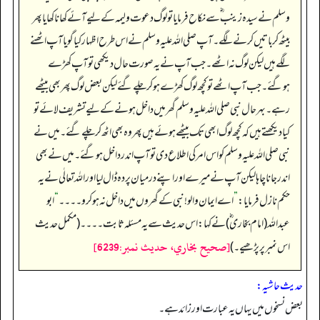
وسلم نے سیدہ زینب‬ ؓ س‬ے نکاح فرمایا تو لوگ دعوت ولیمہ کے لیے آئے کھانا کھایا پھر
بیٹھ کر باتیں کرنے لگے۔ آپ صلی اللہ علیہ وسلم نے اس طرح اظہار کیا گویا آپ اٹھنے
لگے ہیں لیکن لوگ نہ اٹھے۔ جب آپ نے یہ صورت حال دیکھی تو آپ کھڑے
ہوگئے۔ جب آپ اٹھے تو کچھ لوگ کھڑے ہو کر چلے گئے لیکن بعض لوگ پھر بھی بیٹھے
رہے۔ بہرحال نبی صلی اللہ علیہ وسلم گھر میں داخل ہونے کے لیے تشریف لائے تو
کیا دیکھتے ہیں کہ کچھ لوگ ابھی تک بیٹھے ہوئے ہیں پھر وہ بھی اٹھ کر چلے گئے۔ میں نے
نبی صلی اللہ علیہ وسلم کو اس امر کی اطلاع دی تو آپ اندر داخل ہو گئے۔ میں نے بھی
اندر جانا چاہا لیکن آپ نے میرے اور اپنے درمیان پردہ ڈال لیا اور اللہ تعالٰی نے یہ
حکم نازل فرمایا:
”
اے ایمان والو! نبی کے گھروں میں داخل نہ ہو کرو۔۔۔۔
“
ابو
عبداللہ (امام بخاری ؓ) نے کہا: اس حدیث سے یہ مسئلہ ثابت۔۔۔۔ (مکمل حدیث
[صحيح بخاري، حديث نمبر:6239]
اس نمبر پر پڑھیے۔)
حدیث حاشیہ:
بعض نسخوں میں یہاں یہ عبارت اور زائد ہے۔