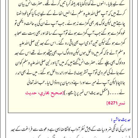
کے لیے بلایا۔ انہوں نے کھانا کھایا پھر بیٹھ کر باتیں کرنے لگے۔ حضرت انس ؓ بیان
کرتے ہیں کہ آپ صلی اللہ علیہ وسلم نے انہیں اٹھانے کے لیے ایسا کیا گویا خود اٹھنا
چاہتے ہیں لیکن لوگ پھر بھی کھڑے نہ ہوئے۔ جب آپ نے ان کی یہ حالت دیکھی تو
خود کھڑے ہوگئے جب آپ کھڑے ہوئے تو آپ کے ساتھ اور بھی بہت سے صحابہ
کھڑے ہو گئے لیکن تین آدمی اب بھی باقی رہ گئے۔ اس کے بعد نبی صلی اللہ علیہ
وسلم آئے تاکہ گھر میں داخل ہوں لیکن وہ لوگ اب بھی بیٹھے ہوئے تھے اس کے بعد
وہ لوگ بھی چلے گئے۔ حضرت انس ؓ کہتے ہیں کہ میں آیا اور نبی صلی اللہ علیہ وسلم کو ان
کے جانے کی خبر دی تو آپ تشریف لائے اور اندر داخل ہوگئے۔ میں نے بھی اندر
جانا چاہا لیکن آپ نے میرے اور اپنے درمیان پردہ ڈال لیا۔ تب اللہ تعالٰی
[صحيح بخاري، حديث
نے۔۔۔۔ (مکمل حدیث اس نمبر پر پڑھیے۔)
نمبر:6271]
حدیث حاشیہ:
اور ان کی خانگی ضروریات کے پیش نظر آداب کا تقا ضا یہی ہے دعوت سے فراغت کے بعد