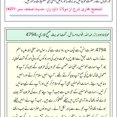
فوراً وہاں سے رخصت ہو جائیں حدیث مذکو رہ میں ایسی ہی تفصیلات مذکور ہیں۔
[صحیح بخاری شرح از مولانا داود راز، حدیث/صفحہ نمبر: 6271]
مولانا داود راز رحمه الله، فوائد و مسائل، تحت الحديث صحيح بخاري: 4794
4794. حضرت انس ؓ سے ایک مزید روایت ہے کہ رسول اللہ صلی اللہ علیہ وسلم
نے زینب بنت حجش‬ ؓ س‬ے نکاح پر دعوت ولیمہ کی اور لوگوں کو روٹی اور گوشت کھلایا۔
پھر آپ امہات المومنین رضی اللہ عنھن کے حجروں کی طرف گئے جیسا کہ آپ کا
معمول تھا کہ نکاح کی صبح آپ جایا کرتے تھے۔ آپ انہیں سلام کرتے اور انہیں
دعائیں دیتے۔ امہات المومنین بھی آپ کو سلام کرتیں اور آپ کے لیے دعائیں
کرتیں۔ امہات المومنین کے حجروں سے جب آپ اپنے حجرے کی طرف تشریف
لائے تو دیکھا کہ دو آدمی آپس میں بیٹھے گفتگو کر رہے ہیں۔ جب آپ نے انہیں بیٹھے
ہوئے دیکھا تو آپ حجرے سے باہر نکل آئے۔ ان دونوں حضرات نے جب دیکھا