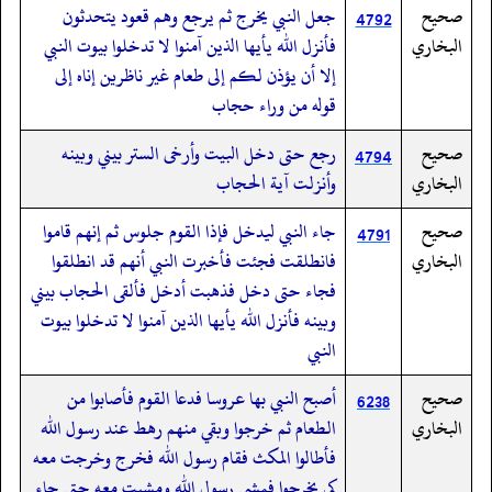
صحيح
جعل النبي يخرج ثم يرجع وهم قعود يتحدثون
4792
البخاري
فأنزل الله يأيها الذين آمنوا لا تدخلوا بيوت النبي
إلا أن يؤذن لكم إلى طعام غير ناظرين إناه إلى
قوله من وراء حجاب
صحيح
رجع حتى دخل البيت وأرخى الستر بيني وبينه
4794
البخاري
وأنزلت آية الحجاب
صحيح
جاء النبي ليدخل فإذا القوم جلوس ثم إنهم قاموا
4791
البخاري
فانطلقت فجئت فأخبرت النبي أنهم قد انطلقوا
فجاء حتى دخل فذهبت أدخل فألقى الحجاب بيني
وبينه فأنزل الله يأيها الذين آمنوا لا تدخلوا بيوت
النبي
صحيح
أصبح النبي بها عروسا فدعا القوم فأصابوا من
6238
البخاري
الطعام ثم خرجوا وبقي منهم رهط عند رسول الله
فأطالوا المكث فقام رسول الله فخرج وخرجت معه
كي يخرجوا فمشى رسول الله ومشيت معه حتى جاء