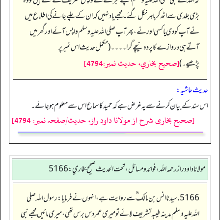
کہ اللہ کے نبی صلی اللہ علیہ وسلم اپنے حجرے سے واپس تشریف لے گئے ہیں تو وہ
بڑی جلدی سے اٹھ کر باہر نکل گئے۔ مجھے یاد نہیں کہ ان کے چلے جانے کی اطلاع میں
نے آپ کو دی یا کسی اور نے، پھر آپ صلی اللہ علیہ وسلم واپس آئے اور گھر میں
آتے ہی دروازے کا پردہ نیچے گرا۔۔۔۔ (مکمل حدیث اس نمبر پر
[صحيح بخاري، حديث نمبر:4794]
پڑھیے۔)
حدیث حاشیہ:
اس سند کے بیان کرنے سے یہ غرض ہے کہ حمید کا سماع اس سے معلوم ہو جائے۔
[صحیح بخاری شرح از مولانا داود راز، حدیث/صفحہ نمبر: 4794]
مولانا داود راز رحمه الله، فوائد و مسائل، تحت الحديث صحيح بخاري: 5166
5166. سیدنا انس بن مالک ؓ سے روایت ہے، انہوں نے فرمایا: رسول اللہ صلی
اللہ علیہ وسلم مدینہ طیبہ تشریف لائے تو میری عمر دس برس تھی، میری مائیں مجھے نبی