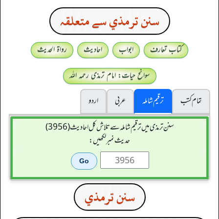
سنن ترمذي سے متعلقہ
کتاب تعارف
ابواب
احادیث
رواۃ الحدیث
سوانح حیات: امام ترمذی رحمہ اللہ
تمام کتب
ترقیم شاملہ
عربی
اردو
سنن ترمذی میں ترقیم شاملہ سے تلاش کل احادیث (3956)
حدیث نمبر لکھیں:
سنن ترمذي