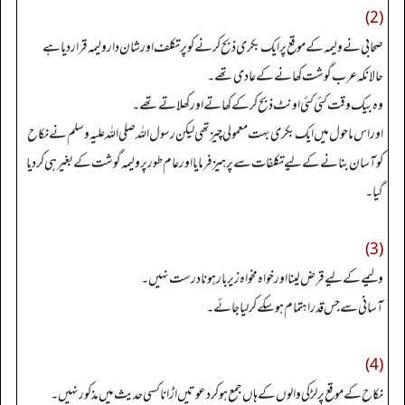
(2)
صحابی نے ولیمہ کے موقع پر ایک بکری ذبح کرنے کو پرتکلف اور شان دار ولیمہ قرار دیا ہے
حالانکہ عرب گوشت کھانے کے عادی تھے۔
وہ بیک وقت کئی کئی اونٹ ذبح کر کے کھاتے اور کھلاتے تھے۔
اور اس ماحول میں ایک بکری بہت معمولی چیز تھی لیکن رسول اللہ صلی اللہ علیہ وسلم نے نکاح
کو آسان بنانے کے لیے تکلفات سے پرہیز فرمایا اور عام طور پر ولیمہ گوشت کے بغیر ہی کردیا
گیا۔
(3)
ولیمے کے لیے قرض لینا اور خواہ مخواہ زیر بار ہونا درست نہیں۔
آسانی سے جس قدر اہتمام ہو سکے کرلیا جائے۔
(4)
نکاح کے موقع پر لڑکی والوں کے ہاں جمع ہو کر دعوتیں اڑانا کسی حدیث میں مذکور نہیں۔