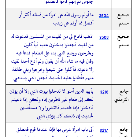
جلوس ثم إنهم قاموا فانطلقوا
صحيح
ما أولم رسول الله على امرأة من نسائه أكثر أو
3504
مسلم
أفضل مما أولم على زينب
صحيح
اذهب فادع لي من لقيت من المسلمين فدعوت له
3508
مسلم
من لقيت فجعلوا يدخلون عليه فيأكلون
ويخرجون ووضع النبي يده على الطعام فدعا فيه
وقال فيه ما شاء الله أن يقول ولم أدع أحدا لقيته
إلا دعوته فأكلوا حتى شبعوا وخرجوا وبقي طائفة
منهم فأطالوا عليه الحديث فجعل النبي يستحيي
جامع
يأيها الذين آمنوا لا تدخلوا بيوت النبي إلا أن يؤذن
3218
الترمذي
لكم إلى طعام غير ناظرين إناه ولكن إذا دعيتم
فادخلوا فإذا طعمتم فانتشروا ولا مستأنسين
لحديث إن ذلكم كان يؤذي النبي
جامع
أتى باب امرأة عرس بها فإذا عندها قوم فانطلق
3217