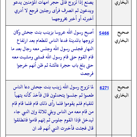
البخاري
يصنع إذا تزوج فأتى حجر أمهات المؤمنين يدعو
ويدعون ثم انصرف فرأى رجلين فرجع لا أدري
آخبرته أو أخبر بخروجهما
صحيح
أصبح رسول الله عروسا بزينب بنت جحش وكان
5466
البخاري
تزوجها بالمدينة فدعا الناس للطعام بعد ارتفاع
النهار فجلس رسول الله وجلس معه رجال بعد ما
قام القوم حتى قام رسول الله فمشى ومشيت معه
حتى بلغ باب حجرة عائشة ثم ظن أنهم خرجوا
فرجعت
صحيح
لما تزوج رسول الله زينب بنت جحش دعا الناس
6271
البخاري
طعموا ثم جلسوا يتحدثون قال فأخذ كأنه يتهيأ
للقيام فلم يقوموا فلما رأى ذلك قام فلما قام قام
من قام معه من الناس وبقي ثلاثة وإن النبي جاء
ليدخل فإذا القوم جلوس ثم إنهم قاموا فانطلقوا
قال فجئت فأخبرت النبي أنهم قد ان