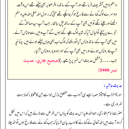
وسلم وہیں تشریف فرما تھے اور آپ کے ساتھ دیگر صحابہ بھی بیٹھے تھے اس وقت
دوسرے لوگ کھانے سے فارغ ہو کر جا چکے تھے حتیٰ کہ رسول اللہ صلی اللہ علیہ وسلم
اٹھنے اور چلنے لگے تو میں بھی آپ کے ساتھ چل رہا تھا۔ جب آپ سیدہ عائشہ‬ ؓ ک‬ے
حجرے پر پہنچے تو خیال آیا کہ شاید لوگ چلے گئے ہوں گے آپ وہیں سے واپس آئے۔
میں بھی آپ کے ساتھ واپس آیا تو دیکھا کہ لوگ اب بھی وہاں بیٹھے ہوئے ہیں، چنانچہ
آپ پھر واپس ہوئے اور میں بھی آپ کے ہمراہ دوبارہ واپس آ گیا۔
[صحيح بخاري، حديث
جب۔۔۔۔ (مکمل حدیث اس نمبر پر پڑھیے۔)
نمبر:5466]
حدیث حاشیہ:
سورۃ احزاب کا بیشتر حصہ ایسے ہی آداب سے متعلق نازل ہوا ہے جن کا ملحوظ رکھنا بہت
ضروری ہے۔
حضرت امام بخاری رحمۃ اللہ علیہ اس حدیث کو یہاں اس غرض سے لائے ہیں کہ اس میں نقل
کردہ آیت میں اللہ تعالیٰ نے کھانے کا ادب بیان فرمایا کہ جب کھانے سے فارغ ہوں تو اٹھ چلا