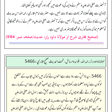
آنحضرت صلی اللہ علیہ وسلم نے ولیمہ کی دعوت میں کھجور اور گھی اور پنیر کھلایا تھا۔
شادی سے پہلے کھلانا شریعت سے ثابت نہیں ہے، حضرت امام بخاری رحمہ اللہ اس حدیث
کو اس لئے لائے کہ اس میں یہ ذکر نہیں ہے کہ آنحضرت صلی اللہ علیہ وسلم نے زرد خوشبو لگائی
تو معلوم ہوا کہ دولہا کو زرد خوشبو لگانا ضروری نہیں ہے۔
[صحیح بخاری شرح از مولانا داود راز، حدیث/صفحہ نمبر: 5154]
مولانا داود راز رحمه الله، فوائد و مسائل، تحت الحديث صحيح بخاري: 5466
5466. سیدنا انس ؓ سے روایت ہے انہوں نے کہا کہ میں نزول حجاب کے متعلق
لوگوں سے زیادہ معلومات رکھتا ہوں۔ سیدنا ابی بن لعب ؓ بھی مجھ سے اس کے بارے
میں پوچھا کرتے تھے ہوا یوں کہ سیدنا زینب بنت حجش‬ ؓ س‬ے رسول اللہ صلی اللہ علیہ
وسلم کی شادی کا موقع تھا آپ نے ان سے مدینہ طیبہ میں نکاح کیا تھا۔ دن چڑھنے کے
بعد آپ صلی اللہ علیہ وسلم نے لوگوں کو کھانے کی دعوت دی۔ رسول اللہ صلی اللہ علیہ