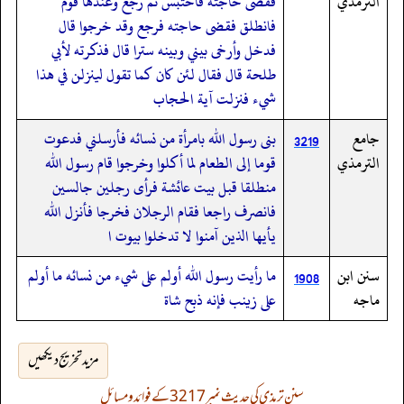
الترمذي
فقضى حاجته فاحتبس ثم رجع وعندها قوم
فانطلق فقضى حاجته فرجع وقد خرجوا قال
فدخل وأرخى بيني وبينه سترا قال فذكرته لأبي
طلحة قال فقال لئن كان كما تقول لينزلن في هذا
شيء فنزلت آية الحجاب
جامع
بنى رسول الله بامرأة من نسائه فأرسلني فدعوت
3219
الترمذي
قوما إلى الطعام لما أكلوا وخرجوا قام رسول الله
منطلقا قبل بيت عائشة فرأى رجلين جالسين
فانصرف راجعا فقام الرجلان فخرجا فأنزل الله
يأيها الذين آمنوا لا تدخلوا بيوت ا
سنن ابن
ما رأيت رسول الله أولم على شيء من نسائه ما أولم
1908
ماجه
على زينب فإنه ذبح شاة
مزید تخریج دیکھیں
سنن ترمذی کی حدیث نمبر 3217 کے فوائد و مسائل