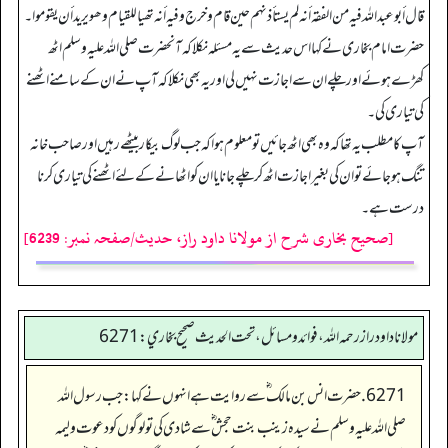
قال أبو عبد اللہ فیه من الفقه أنه لم یستأذنهم حین قام و خرج و فیه أنه تھیا للقیام وھو یرید أن یقوموا۔
حضرت امام بخاری نے کہا اس حدیث سے یہ مسئلہ نکلا کہ آنحضرت صلی اللہ علیہ وسلم اٹھ
کھڑے ہوئے اور چلے ان سے اجازت نہیں لی اور یہ بھی نکلا کہ آپ نے ان کے سامنے اٹھنے
کی تیاری کی۔
آپ کا مطلب یہ تھا کہ وہ بھی اٹھ جائیں تو معلوم ہوا کہ جب لوگ بیکار بیٹھے رہیں اور صاحب خانہ
تنگ ہو جائے تو ان کی بغیر اجازت اٹھ کر چلے جانا یا ان کو اٹھانے کے لئے اٹھنے کی تیاری کرنا
درست ہے۔
[صحیح بخاری شرح از مولانا داود راز، حدیث/صفحہ نمبر: 6239]
مولانا داود راز رحمه الله، فوائد و مسائل، تحت الحديث صحيح بخاري: 6271
6271. حضرت انس بن مالک ؓ سے روایت ہے انہوں نے کہا: جب رسول اللہ
صلی اللہ علیہ وسلم نے سیدہ زینب بنت حجش ؓ سے شادی کی تو لوگوں کو دعوت ولیمہ