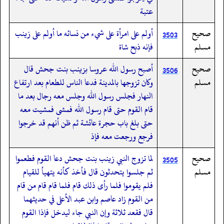
عتبة
صحيح
أولم على امرأة على شيء من نسائه ما أولم على زينب
3503
مسلم
فإنه ذبح شاة
صحيح
أصبح رسول الله عروسا بزينب بنت جحش قال
3506
مسلم
وكان تزوجها بالمدينة فدعا الناس للطعام بعد ارتفاع
النهار فجلس رسول الله وجلس معه رجال بعد ما
قام القوم حتى قام رسول الله فمشى فمشيت معه
حتى بلغ باب حجرة عائشة ثم ظن أنهم قد خرجوا
فرجع ورجعت معه فإذ
صحيح
لما تزوج النبي زينب بنت جحش دعا القوم فطعموا
3505
مسلم
ثم جلسوا يتحدثون قال فأخذ كأنه يتهيأ للقيام
فلم يقوموا فلما رأى ذلك قام فلما قام قام من قام
من القوم زاد عاصم وابن عبد الأعلى في حديثهما
قال فقعد ثلاثة وإن النبي جاء ليدخل فإذا القوم