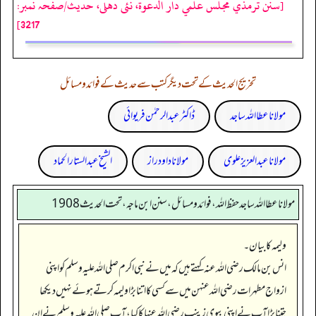
[سنن ترمذي مجلس علمي دار الدعوة، نئى دهلى، حدیث/صفحہ نمبر:
3217]
تخریج الحدیث کے تحت دیگر کتب سے حدیث کے فوائد و مسائل
مولانا عطا اللہ ساجد
ڈاکٹر عبدالرحمٰن فریوائی
مولانا عبد العزیز علوی
مولانا داود راز
الشیخ عبدالستار الحماد
مولانا عطا الله ساجد حفظ الله، فوائد و مسائل، سنن ابن ماجه، تحت الحديث1908
ولیمہ کا بیان۔
انس بن مالک رضی اللہ عنہ کہتے ہیں کہ میں نے نبی اکرم صلی اللہ علیہ وسلم کو اپنی
ازواج مطہرات رضی اللہ عنہن میں سے کسی کا اتنا بڑا ولیمہ کرتے ہوئے نہیں دیکھا
جتنا بڑا آپ نے اپنی بیوی زینب رضی اللہ عنہا کا کیا، آپ صلی اللہ علیہ وسلم نے ان