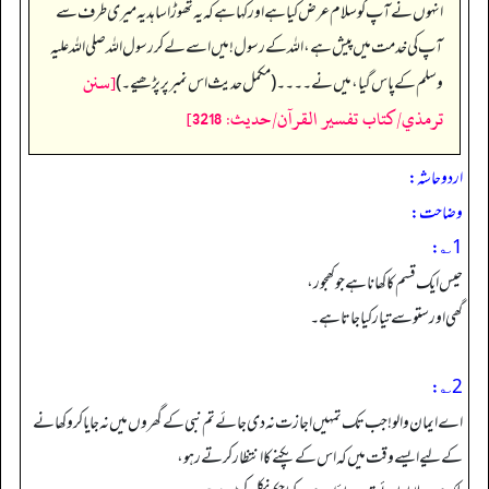
انہوں نے آپ کو سلام عرض کیا ہے اور کہا ہے کہ یہ تھوڑا سا ہدیہ میری طرف سے
آپ کی خدمت میں پیش ہے، اللہ کے رسول! میں اسے لے کر رسول اللہ صلی اللہ علیہ
[سنن
وسلم کے پاس گیا، میں نے۔۔۔۔ (مکمل حدیث اس نمبر پر پڑھیے۔)
ترمذي/كتاب تفسير القرآن/حدیث: 3218]
اردو حاشہ:
وضاحت:
1؎:
حیس ایک قسم کا کھانا ہے جو کھجور،
گھی اور ستو سے تیار کیا جاتا ہے۔
2؎:
اے ایمان والو! جب تک تمہیں اجازت نہ دی جائے تم نبی کے گھروں میں نہ جایا کرو کھانے
کے لیے ایسے وقت میں کہ اس کے پکنے کا انتظارکرتے رہو،