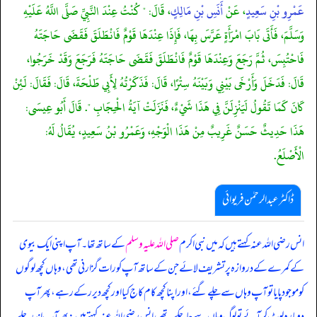
عَمْرِو بْنِ سَعِيدٍ
، عَنْ
أَنَسِ بْنِ مَالِكٍ
، قَالَ: " كُنْتُ عِنْدَ النَّبِيِّ صَلَّى اللَّهُ عَلَيْهِ
وَسَلَّمَ، فَأَتَى بَابَ امْرَأَةٍ عَرَّسَ بِهَا، فَإِذَا عِنْدَهَا قَوْمٌ فَانْطَلَقَ فَقَضَى حَاجَتَهُ
فَاحْتُبِسَ، ثُمَّ رَجَعَ وَعِنْدَهَا قَوْمٌ فَانْطَلَقَ فَقَضَى حَاجَتَهُ فَرَجَعَ وَقَدْ خَرَجُوا،
قَالَ: فَدَخَلَ وَأَرْخَى بَيْنِي وَبَيْنَهُ سِتْرًا، قَالَ: فَذَكَرْتُهُ لِأَبِي طَلْحَةَ، قَالَ: فَقَالَ: لَئِنْ
كَانَ كَمَا تَقُولُ لَيَنْزِلَنَّ فِي هَذَا شَيْءٌ، فَنَزَلَتْ آيَةُ الْحِجَابِ ". قَالَ أَبُو عِيسَى:
هَذَا حَدِيثٌ حَسَنٌ غَرِيبٌ مِنْ هَذَا الْوَجْهِ، وَعَمْرُو بْنُ سَعِيدٍ، يُقَالُ لَهُ:
الْأَصْلَعُ.
ڈاکٹر عبدالرحمٰن فریوائی
انس رضی الله عنہ کہتے ہیں کہ
میں نبی اکرم
صلی اللہ علیہ وسلم
کے ساتھ تھا۔ آپ اپنی ایک بیوی
کے کمرے کے دروازہ پر تشریف لائے جن کے ساتھ آپ کو رات گزارنی تھی، وہاں کچھ لوگوں
کو موجود پایا تو آپ وہاں سے چلے گئے، اور اپنا کچھ کام کاج کیا اور کچھ دیر رکے رہے، پھر آپ
دوبارہ لوٹ کر آئے تو لوگ وہاں سے جا چکے تھے، انس رضی الله عنہ کہتے ہیں: پھر آپ اندر چلے