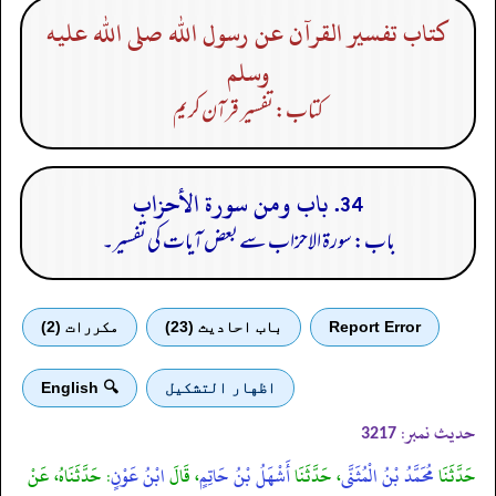
كتاب تفسير القرآن عن رسول الله صلى الله عليه
وسلم
کتاب: تفسیر قرآن کریم
34. باب ومن سورة الأحزاب
باب: سورۃ الاحزاب سے بعض آیات کی تفسیر۔
Report Error
باب احادیث (23)
مكررات (2)
اظهار التشكيل
🔍 English
حدیث نمبر:
3217
حَدَّثَنَا
مُحَمَّدُ بْنُ الْمُثَنَّى
، حَدَّثَنَا
أَشْهَلُ بْنُ حَاتِمٍ
، قَالَ
ابْنُ عَوْنٍ
: حَدَّثَنَاهُ، عَنْ