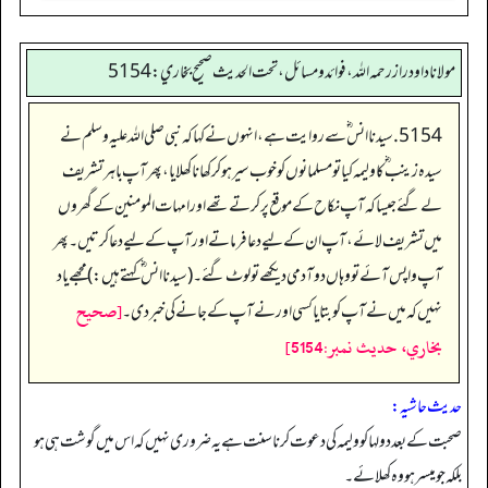
مولانا داود راز رحمه الله، فوائد و مسائل، تحت الحديث صحيح بخاري: 5154
5154. سیدنا انس ؓ سے روایت ہے، انہوں نے کہا کہ نبی صلی اللہ علیہ وسلم نے
سیدہ زینب‬ ؓ ک‬ا ولیمہ کیا تو مسلمانوں کو خوب سیر ہو کر کھانا کھلایا، پھر آپ باہر تشریف
لے گئے جیسا کہ آپ نکاح کے موقع پر کرتے تھے اور امہات المومنین کے گھروں
میں تشریف لائے، آپ ان کے لیے دعا فرماتے اور آپ کے لیے دعا کرتیں۔ پھر
آپ واپس آئے تو وہاں دو آدمی دیکھے تو لوٹ گئے۔ (سیدنا انس ؓ کہتے ہیں:) مجھے یاد
[صحيح
نہیں کہ میں نے آپ کو بتایا کسی اور نے آپ کے جانے کی خبر دی۔
بخاري، حديث نمبر:5154]
حدیث حاشیہ:
صحبت کے بعد دولہا کو ولیمہ کی دعوت کرنا سنت ہے یہ ضروری نہیں کہ اس میں گوشت ہی ہو
بلکہ جو میسر ہو وہ کھلائے۔