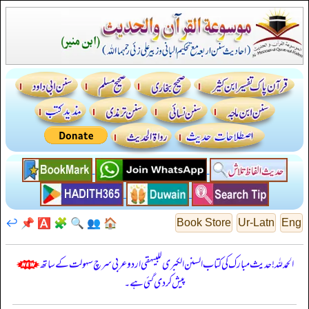
↩️
📌
🅰️
🧩
🔍
👥
🏠
Book Store
Ur-Latn
Eng
الحمدللہ! حدیث مبارک کی کتاب السنن الكبرى للبيهقي اردو عربی سرچ سہولت کے ساتھ
پیش کر دی گئی ہے۔