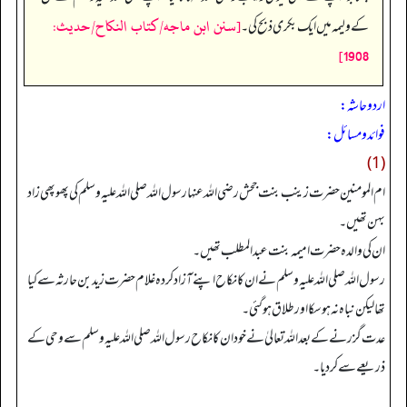
[سنن ابن ماجه/كتاب النكاح/حدیث:
کے ولیمہ میں ایک بکری ذبح کی۔
1908]
اردو حاشہ:
فوائد و مسائل:
(1)
ام المومنین حضرت زینب بنت جحش رضی اللہ عنہا رسول اللہ صلی اللہ علیہ وسلم کی پھوپھی زاد
بہن تھیں۔
ان کی والدہ حضرت امیمہ بنت عبدالمطلب تھیں۔
رسول اللہ صلی اللہ علیہ وسلم نے ان کا نکاح اپنے آزاد کردہ غلام حضرت زید بن حارثہ سے کیا
تھا لیکن نباہ نہ ہو سکا اور طلاق ہو گئی۔
عدت گزرنے کے بعد اللہ تعالیٰ نے خود ان کا نکاح رسول اللہ صلی اللہ علیہ وسلم سے وحی کے
ذریعے سے کردیا۔