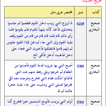
تخريج الحديث:
کتاب
نمبر
مختصر عربی متن
صحيح
لما تزوج النبي زينب دخل القوم فطعموا ثم جلسوا
6239
البخاري
يتحدثون فأخذ كأنه يتهيأ للقيام فلم يقوموا فلما
رأى ذلك قام فلما قام قام من قام من القوم وقعد
بقية القوم وإن النبي جاء ليدخل فإذا القوم جلوس
ثم إنهم قاموا فانطلقوا فأخبرت النبي فجاء حتى
دخل فذهبت أدخل فألقى الح
صحيح
أصبح النبي بها عروسا فدعا القوم فأصابوا من
5166
البخاري
الطعام ثم خرجوا وبقي رهط منهم عند النبي
فأطالوا المكث فقام النبي فخرج وخرجت معه لكي
يخرجوا فمشى النبي ومشيت حتى جاء عتبة حجرة
عائشة ثم ظ
صحيح
أولم النبي بزينب فأوسع المسلمين خيرا فخرج كما
5154