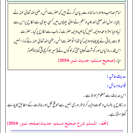
امام صاحب دو اور اساتذہ سے بیان کرتے ہیں کہ حضرت انس رضی اللہ تعالیٰ عنہ نے
بتایا رسول اللہ صلی اللہ علیہ وسلم نے اپنی بیویوں میں کسی بیوی سے نکاح پر اس سے
زیادہ یا بہتر و عمدہ ولیمہ نہیں کیا جیسا ولیمہ حضرت زینب سے نکاح پر کیا۔ حضرت
ثابت بنانی نے پوچھا وہ ولیمہ کیا تھا؟ تو حضرت انس رضی اللہ تعالیٰ عنہ نے کہا، انہیں
اس قدر روٹیاں اور گوشت کھلایا حتی کہ لوگوں نے (سیر ہو کر) باقی کھانا چھوڑ
[صحيح مسلم، حديث نمبر:3504]
دیا۔
حدیث حاشیہ:
فوائد ومسائل:
اس حدیث سے معلوم ہوتا ہے۔
ہر نکاح پر یکساں دعوت ولیمہ کرنا ضروری نہیں ہے موقع محل اور حالات کے مطابق جو چاہے
کھلا سکتا ہے۔
[تحفۃ المسلم شرح صحیح مسلم، حدیث/صفحہ نمبر: 3504]