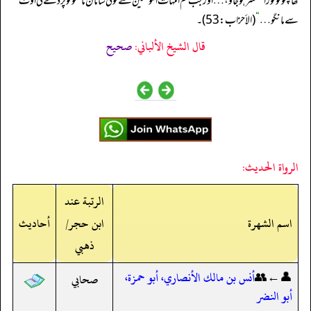
کھا چکو تو فوراً منتشر ہو جاؤ، …اور جب تم امہات المؤمنین سے کوئی سامان مانگو تو پردے کی اوٹ
سے مانگو …
“
(الأحزاب: 53)۔
قال الشيخ الألباني:
صحيح
الرواة الحديث:
الرتبة عند
اسم الشهرة
ابن حجر/
أحاديث
ذهبي
👤←👥
أنس بن مالك الأنصاري، أبو حمزة،
صحابي
أبو النضر