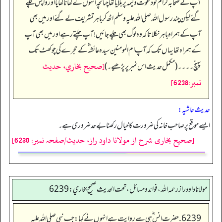
آپ نے صحابہ کرام ؓ کو دعوت ولیمہ پر بلایا تھا چنانچہ انہوں نے کھانا کھایا اور واپس چلے
گئے لیکن چند رسول اللہ صلی اللہ علیہ وسلم اٹھ کر باہر تشریف لے گئے اور میں بھی
آپ کے ہمراہ باہر نکلا تاکہ وہ لوگ بھی چلے جائیں! آپ چلتے رہے اور میں بھی آپ
کے ہمراہ تھا یہاں تک کہ آپ ام المومنین سیدہ عائشہ‬ ؓ ک‬ے حجرے کی چوکھٹ تک
[صحيح بخاري، حديث
پہنچ۔۔۔۔ (مکمل حدیث اس نمبر پر پڑھیے۔)
نمبر:6238]
حدیث حاشیہ:
ایسے موقع پر صاحب خانہ کی ضرورت کا خیال رکھنا بے حد ضروری ہے۔
[صحیح بخاری شرح از مولانا داود راز، حدیث/صفحہ نمبر: 6238]
مولانا داود راز رحمه الله، فوائد و مسائل، تحت الحديث صحيح بخاري: 6239
6239. حضرت انس ؓ ہی سے روایت ہے انہوں نے کہا: جب نبی صلی اللہ علیہ