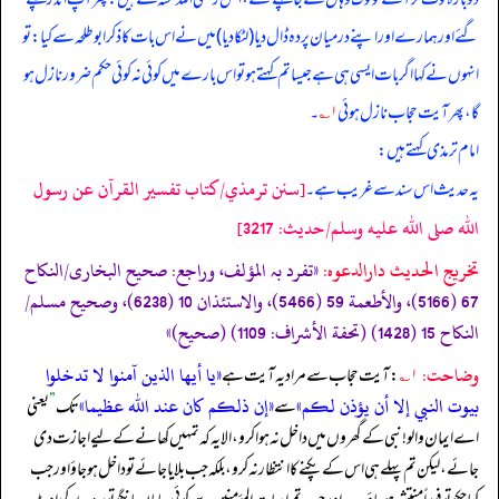
گئے اور ہمارے اور اپنے درمیان پردہ ڈال دیا (لٹکا دیا) میں نے اس بات کا ذکر ابوطلحہ سے کیا: تو
انہوں نے کہا اگر بات ایسی ہی ہے جیسا تم کہتے ہو تو اس بارے میں کوئی نہ کوئی حکم ضرور نازل ہو
گا، پھر آیت حجاب نازل ہوئی
۱؎
۔
امام ترمذی کہتے ہیں:
[سنن ترمذي/كتاب تفسير القرآن عن رسول
یہ حدیث اس سند سے غریب ہے۔
الله صلى الله عليه وسلم/حدیث: 3217]
تخریج الحدیث دارالدعوہ:
«تفرد بہ المؤلف، وراجع: صحیح البخاری/النکاح
67 (5166)، والأطعمة 59 (5466)، والاستئذان 10 (6238)، وصحیح مسلم/
النکاح 15 (1428) (تحفة الأشراف: 1109) (صحیح)»
وضاحت:
«يا أيها الذين آمنوا لا تدخلوا
۱؎
: آیت حجاب سے مراد یہ آیت ہے
بيوت النبي إلا أن يؤذن لكم»
«إن ذلكم كان عند الله عظيما»
سے
تک
”
یعنی
اے ایمان والو! نبی کے گھروں میں داخل نہ ہوا کرو، الا یہ کہ تمہیں کھانے کے لیے اجازت دی
جائے، لیکن تم پہلے ہی اس کے پکنے کا انتظار نہ کرو، بلکہ جب بلایا جائے تو داخل ہو جاؤ اور جب