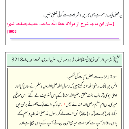
یہ محض ایک رسم ہے جس کا دین و شریعت سے کوئی تعلق نہیں۔
[سنن ابن ماجہ شرح از مولانا عطا الله ساجد، حدیث/صفحہ نمبر:
1908]
الشیخ ڈاکٹر عبد الرحمٰن فریوائی حفظ اللہ، فوائد و مسائل، سنن ترمذی، تحت الحديث 3218
سورۃ الاحزاب سے بعض آیات کی تفسیر۔
انس بن مالک رضی الله عنہ کہتے ہیں کہ رسول اللہ صلی اللہ علیہ وسلم نے نکاح کیا اور
اپنی بیوی (زینب بنت جحش رضی الله عنہا) کے پاس تشریف لے گئے، اس موقع پر
میری ماں ام سلیم رضی الله عنہا نے حیس
۱؎
تیار کیا، اسے ایک چھوٹے برتن میں
رکھا، پھر (مجھ سے) کہا: (بیٹے) انس! اسے لے کر رسول اللہ صلی اللہ علیہ وسلم کے
پاس جاؤ اور آپ سے کہو: اسے میری امی جان نے آپ کے پاس بھیجا ہے اور