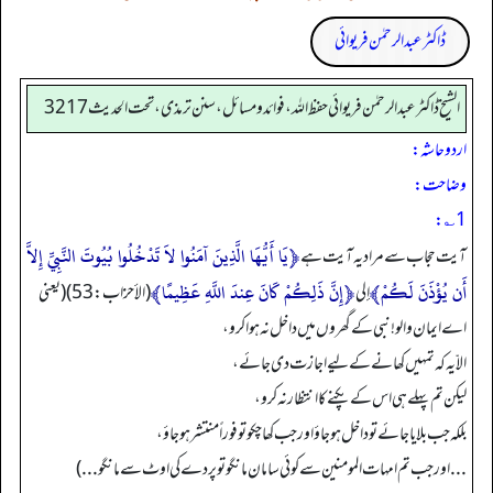
ڈاکٹر عبدالرحمٰن فریوائی
الشیخ ڈاکٹر عبد الرحمٰن فریوائی حفظ اللہ، فوائد و مسائل، سنن ترمذی، تحت الحديث 3217
اردو حاشہ:
وضاحت:
1؎:
﴿يَا أَيُّهَا الَّذِينَ آمَنُوا لاَ تَدْخُلُوا بُيُوتَ النَّبِيِّ إِلاَّ
آیت حجاب سے مراد یہ آیت ہے
أَن يُؤْذَنَ لَكُمْ﴾
﴿إِنَّ ذَلِكُمْ كَانَ عِندَ اللَّهِ عَظِيمًا﴾
إلى
(الأحزاب: 53) (یعنی
اے ایمان والو! نبی کے گھروں میں داخل نہ ہوا کرو،
الاّ یہ کہ تمہیں کھانے کے لیے اجازت دی جائے،
لیکن تم پہلے ہی اس کے پکنے کا انتظار نہ کرو،
بلکہ جب بلایا جائے تو داخل ہو جاؤ اور جب کھا چکو تو فوراً منتشر ہو جاؤ،
...اورجب تم امہات المومنین سے کوئی سامان مانگو تو پردے کی اوٹ سے مانگو ...)