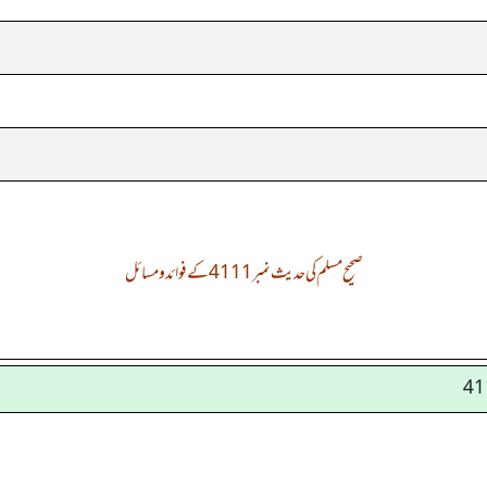
صحیح مسلم کی حدیث نمبر 4111 کے فوائد و مسائل