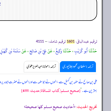
22. باب
ترقیم عبدالباقی:
ترقیم شاملہ:
--
4111
1601
حَدَّثَنَا
أَبُو كُرَيْبٍ
، حَدَّثَنَا
وَكِيعٌ
، عَنْ
عَلِيِّ بْنِ صَالِحٍ
، عَنْ
سَلَمَةَ بْنِ كُهَيْل
ترجمہ:سلطان محمود جلالپوری
ترجمہ:مولانا عبدالعزیز علوی
علی بن صالح نے سلمہ بن کہیل سے، انہوں نے ابوسلمہ سے اور انہوں نے حضرت ابوہریرہ ر
[صحيح مسلم/كتاب المساقاة/حدیث: 4111]
بہترین ہے۔
“
تخریج الحدیث:
«أحاديث صحيح مسلم كلها صحيحة»