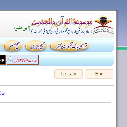
Ur-Latn
Eng
الحمد