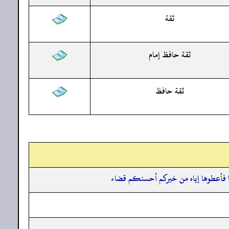
ثقة
ثقة حافظ إمام
ثقة حافظ
روها فأعطوها إياه من خيركم أحسنكم قضاء