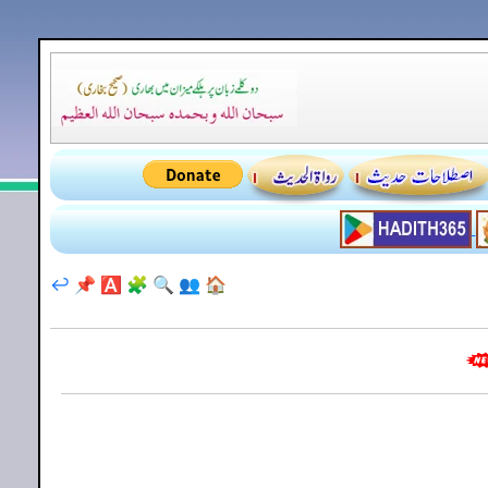
↩️
📌
🅰️
🧩
🔍
👥
🏠