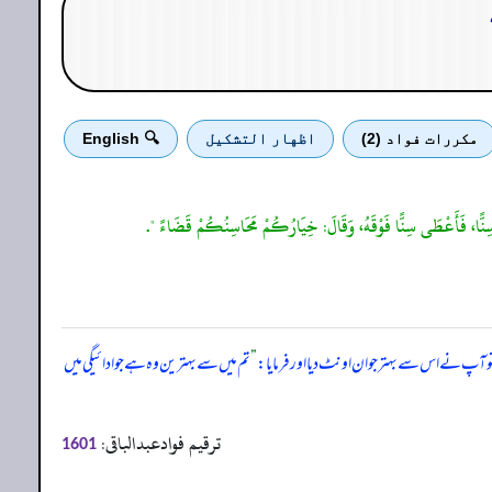
مكررات فواد (2)
اظهار التشكيل
🔍 English
َ سِنًّا، فَأَعْطَى سِنًّا فَوْقَهُ، وَقَالَ: خِيَارُكُمْ مَحَاسِنُكُمْ قَضَاءً ".
تو آپ نے اس سے بہتر جوان اونٹ دیا اور فرمایا:
”
تم میں سے بہترین وہ ہے جو ادائیگی میں
ترقیم فوادعبدالباقی:
1601