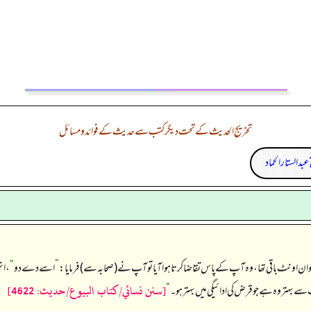
تخریج الحدیث کے تحت دیگر کتب سے حدیث کے فوائد و مسائل
 عبدالستار الحماد
 جوان اونٹ باقی تھا، وہ آپ کے پاس تقاضا کرتا ہوا آیا تو آپ نے (صحابہ سے) فرمایا:
”
اسے دے دو
“
، ا
[سنن نسائي/كتاب البيوع/حدیث: 4622]
 بہتر وہ ہے جو قرض کی ادائیگی میں بہتر ہو۔‏‏‏‏
“