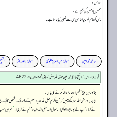
محاسن:
محسن یا أحسن کی جمع ہے،
جس کو عام طور پر احاسن ہی سے تعبیر کیا جاتا ہے۔
حافظ محمد امین
مولانا عبد العزیز علوی
مولانا داود راز
الشیخ
فوائد ومسائل از الشيخ حافظ محمد امين حفظ الله سنن نسائي تحت الحديث4622
جانور میں بیع سلم یا ادھار معاملہ کرنے کا بیان۔
ابوہریرہ رضی اللہ عنہ کہتے ہیں کہ نبی اکرم صلی اللہ علیہ وسلم کے ذمہ ایک شخص کا ایک
نے کہا: آپ نے پورا پورا ادا کیا، رسول اللہ صلی اللہ علیہ وسلم نے فرمایا:
”
تم میں سب سے