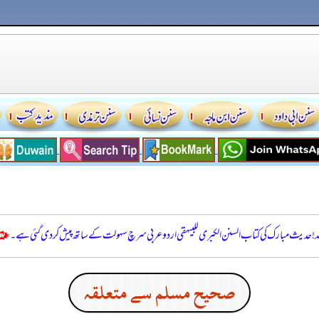
للہ! حدیث مبارک کی کتاب السنن الكبرى للبيهقي اردو عربی سرچ سہولت کے ساتھ پیش کر دی گئی ہے۔
صحيح مسلم سے متعلقہ