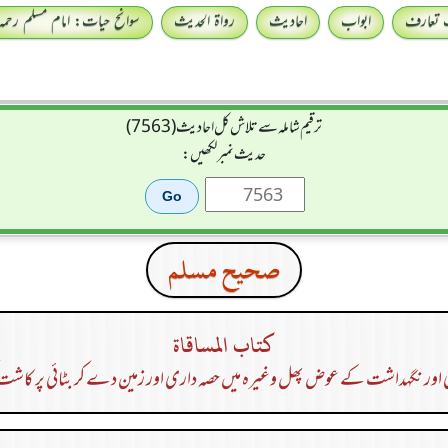
 تعارف
ابواب
احادیث
رواۃ الحدیث
سوانح حیات: امام مسلم رحمہ 
ترقیم شاملہ سے تلاش کل احادیث (7563)
حدیث نمبر لکھیں:
صحيح مسلم
كتاب المساقاة
ی اور نگہداشت کے عوض پھل وغیرہ میں حصہ داری اور زمین دے کر بٹائی پر کاشت ک