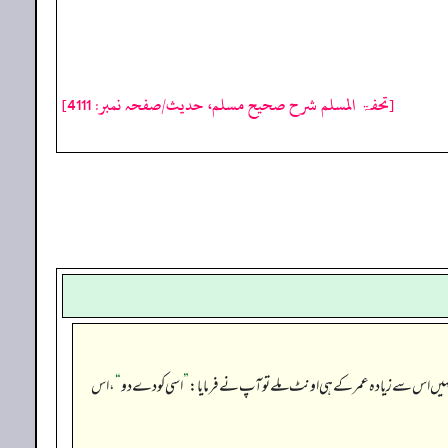
[تحفۃ المسلم شرح صحیح مسلم، حدیث/صفحہ نمبر: 4111]
نہیں اس سے زیادہ عمر کے ہی اونٹ ملے تو آپ نے فرمایا:
”
اسی کو دے دو
“
، اس