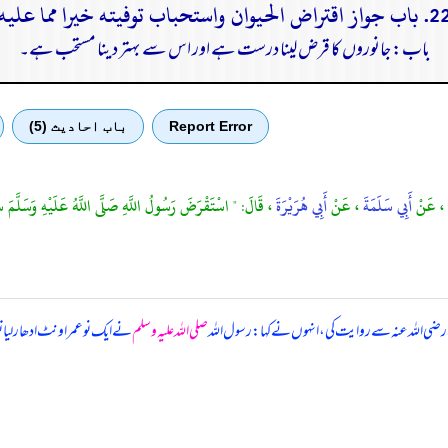
 جواز اقتراض الحيوان واستحباب توفيته خيرا مما عليه
باب: جانوروں کا قرض لینا درست ہے اور اس سے بہتر دینا مستحب ہے۔
Report Error
باب احادیث (5)
ٍ
، عَنْ
أَبِي سَلَمَةَ
، عَنْ
أَبِي هُرَيْرَةَ
، قَالَ: " اسْتَقْرَضَ رَسُولُ اللَّهِ صَلَّى اللَّهُ عَلَيْهِ وَسَلَّم
ضی اللہ عنہ سے روایت کی، انہوں نے کہا: رسول اللہ
صلی اللہ علیہ وسلم
نے ایک نو عمر اونٹ ادھار لیا 