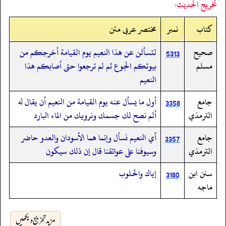
تخريج الحديث:
کتاب
نمبر
مختصر عربی متن
صحيح
لتسألن عن هذا النعيم يوم القيامة أخرجكم من
5313
مسلم
بيوتكم الجوع ثم لم ترجعوا حتى أصابكم هذا
النعيم
جامع
أول ما يسأل عنه يوم القيامة من النعيم أن يقال له
3358
الترمذي
ألم نصح لك جسمك ونرويك من الماء البارد
جامع
أي النعيم نسأل وإنما هما الأسودان والعدو حاضر
3357
الترمذي
وسيوفنا على عواتقنا قال إن ذلك سيكون
سنن ابن
إياك والحلوب
3180
ماجه
مزید تخریج دیکھیں