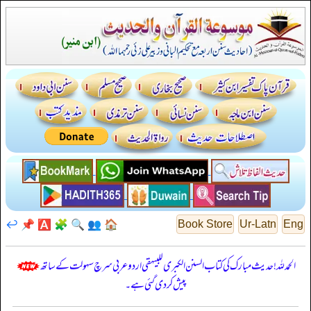
↩️
📌
🅰️
🧩
🔍
👥
🏠
Book Store
Ur-Latn
Eng
الحمدللہ! حدیث مبارک کی کتاب السنن الكبرى للبيهقي اردو عربی سرچ سہولت کے ساتھ
پیش کر دی گئی ہے۔