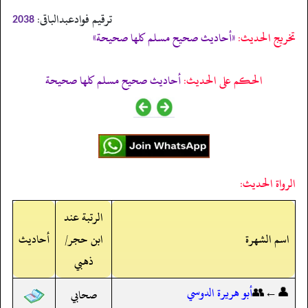
ترقیم فوادعبدالباقی:
2038
تخریج الحدیث:
«أحاديث صحيح مسلم كلها صحيحة»
الحكم على الحديث:
أحاديث صحيح مسلم كلها صحيحة
الرواة الحديث:
الرتبة عند
اسم الشهرة
ابن حجر/
أحاديث
ذهبي
👤←👥
أبو هريرة الدوسي
صحابي