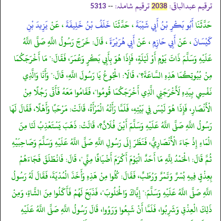
ترقیم عبدالباقی:
ترقیم شاملہ:
--
5313
2038
حَدَّثَنَا
أَبُو بَكْرِ بْنُ أَبِي شَيْبَةَ
، حَدَّثَنَا
خَلَفُ بْنُ خَلِيفَةَ
، عَنْ
يَزِيدَ بْنِ
كَيْسَانَ
، عَنْ
أَبِي حَازِمٍ
، عَنْ
أَبِي هُرَيْرَةَ
، قَالَ: خَرَجَ رَسُولُ اللَّهِ صَلَّى اللَّهُ
عَلَيْهِ وَسَلَّمَ ذَاتَ يَوْمٍ أَوْ لَيْلَةٍ، فَإِذَا هُوَ بِأَبِي بَكْرٍ وَعُمَرَ، فَقَالَ:" مَا أَخْرَجَكُمَا
مِنْ بُيُوتِكُمَا هَذِهِ السَّاعَةَ؟"، قَالَا: الْجُوعُ يَا رَسُولَ اللَّهِ، قَالَ:" وَأَنَا وَالَّذِي
نَفْسِي بِيَدِهِ لَأَخْرَجَنِي الَّذِي أَخْرَجَكُمَا قُومُوا"، فَقَامُوا مَعَهُ فَأَتَى رَجُلًا مِنْ
الْأَنْصَارِ، فَإِذَا هُوَ لَيْسَ فِي بَيْتِهِ، فَلَمَّا رَأَتْهُ الْمَرْأَةُ، قَالَتْ: مَرْحَبًا وَأَهْلًا، فَقَالَ لَهَا
رَسُولُ اللَّهِ صَلَّى اللَّهُ عَلَيْهِ وَسَلَّمَ أَيْنَ فُلَانٌ؟، قَالَتْ: ذَهَبَ يَسْتَعْذِبُ لَنَا مِنَ
الْمَاءِ إِذْ جَاءَ الْأَنْصَارِيُّ، فَنَظَرَ إِلَى رَسُولِ اللَّهِ صَلَّى اللَّهُ عَلَيْهِ وَسَلَّمَ وَصَاحِبَيْهِ
ثُمَّ قَالَ: الْحَمْدُ لِلَّهِ مَا أَحَدٌ الْيَوْمَ أَكْرَمَ أَضْيَافًا مِنِّي"، قَالَ: فَانْطَلَقَ فَجَاءَهُمْ
بِعِذْقٍ فِيهِ بُسْرٌ وَتَمْرٌ وَرُطَبٌ، فَقَالَ: كُلُوا مِنْ هَذِهِ وَأَخَذَ الْمُدْيَةَ، فَقَالَ لَهُ رَسُولُ
اللَّهِ صَلَّى اللَّهُ عَلَيْهِ وَسَلَّمَ:" إِيَّاكَ وَالْحَلُوبَ"، فَذَبَحَ لَهُمْ فَأَكَلُوا مِنَ الشَّاةِ، وَمِنْ
ذَلِكَ الْعِذْقِ وَشَرِبُوا، فَلَمَّا أَنْ شَبِعُوا وَرَوُوا، قَالَ رَسُولُ اللَّهِ صَلَّى اللَّهُ عَلَيْهِ