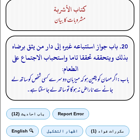
كتاب الأشربة
مشروبات کا بیان
20. باب جواز استتباعه غيره إلى دار من يثق برضاه
بذلك ويتحققه تحققا تاما واستحباب الاجتماع على
الطعام:
باب: اگر مہمان کو یقین ہو کہ میزبان دوسرے کسی شخص کو ساتھ لے
جانے سے ناراض نہ ہو گا تو ساتھ لے جا سکتا ہے۔
Report Error
باب احادیث (12)
مكررات فواد (1)
اظهار التشكيل
🔍 English