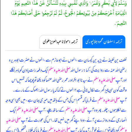
وَسَلَّمَ لِأَبِي بَكْرٍ وَعُمَرَ:" وَالَّذِي نَفْسِي بِيَدِهِ لَتُسْأَلُنَّ عَنْ هَذَا النَّعِيمِ يَوْمَ
الْقِيَامَةِ أَخْرَجَكُمْ مِنْ بُيُوتِكُمُ الْجُوعُ، ثُمَّ لَمْ تَرْجِعُوا حَتَّى أَصَابَكُمْ هَذَا
النَّعِيمُ".
ترجمہ:سلطان محمود جلالپوری
ترجمہ:مولانا عبدالعزیز علوی
خلف بن خلیفہ نے یزید بن کیسان سے، انہوں نے ابوحازم سے، انہوں نے حضرت ابوہریرہ
رضی اللہ عنہ سے روایت کی، کہا: رسول اللہ
صلی اللہ علیہ وسلم
ایک دفعہ رات یا دن کو باہر نکلے
اور آپ
صلی اللہ علیہ وسلم
نے سیدنا ابوبکر اور عمر رضی اللہ عنہما کو دیکھا تو پوچھا کہ تمہیں اس
وقت کون سی چیز گھر سے نکال لائی ہے؟ انہوں نے کہا کہ یا رسول اللہ! بھوک کے مارے۔
آپ
صلی اللہ علیہ وسلم
نے فرمایا کہ قسم اس کی جس کے ہاتھ میں میری جان ہے، میں بھی اسی وجہ
سے نکلا ہوں، چلو۔ پھر وہ آپ
صلی اللہ علیہ وسلم
کے ساتھ چلے، آپ
صلی اللہ علیہ وسلم
ایک
انصاری کے دروازے پر آئے، وہ اپنے گھر میں نہیں تھا۔ اس کی عورت نے آپ
صلی اللہ علیہ
وسلم
کو دیکھا تو اس نے خوش آمدید کہا۔ آپ
صلی اللہ علیہ وسلم
نے فرمایا کہ فلاں شخص (اس کے