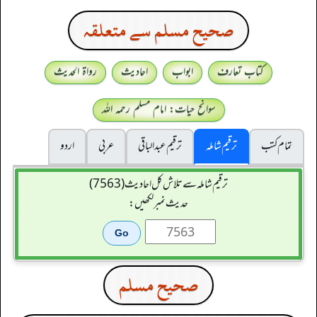
صحيح مسلم سے متعلقہ
کتاب تعارف
ابواب
احادیث
رواۃ الحدیث
سوانح حیات: امام مسلم رحمہ اللہ
تمام کتب
ترقیم شاملہ
ترقيم عبدالباقی
عربی
اردو
ترقیم شاملہ سے تلاش کل احادیث (7563)
حدیث نمبر لکھیں:
صحيح مسلم