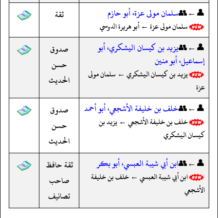
👤←👥
سلمان مولى عزة، أبو حازم
ثقة
سلمان مولى عزة ← أبو هريرة الدوسي
👤←👥
يزيد بن كيسان اليشكري، أبو
صدوق
إسماعيل، أبو منين
حسن
يزيد بن كيسان اليشكري ← سلمان مولى
الحديث
عزة
👤←👥
خلف بن خليفة الأشجعي، أبو أحمد
صدوق
خلف بن خليفة الأشجعي ← يزيد بن
حسن
كيسان اليشكري
الحديث
👤←👥
ابن أبي شيبة العبسي، أبو بكر
ثقة حافظ
ابن أبي شيبة العبسي ← خلف بن خليفة
صاحب
الأشجعي
تصانيف