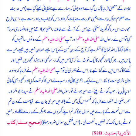
خاوند کے متعلق فرمایا) کہاں گیا ہے؟ وہ بولی کہ ہمارے لیے میٹھا پانی لینے گیا ہے (اس حدیث
سے معلوم ہوا کہ عذر سے اجنبی عورت سے بات کرنا اور اس کو جواب دینا درست ہے، اسی طرح
عورت اس مرد کو گھر بلا سکتی ہے جس کے آنے سے خاوند راضی ہو) اتنے میں وہ انصاری مرد آ
گیا تو اس نے رسول اللہ
صلی اللہ علیہ وسلم
اور آپ
صلی اللہ علیہ وسلم
کے دونوں ساتھیوں کو
دیکھا تو کہا کہ اللہ تعالیٰ کا شکر ہے کہ آج کے دن کسی کے پاس ایسے مہمان نہیں ہیں جیسے میرے
پاس ہیں۔ پھر گیا اور کھجور کا ایک خوشہ لے کر آیا جس میں گدر، سوکھی اور تازہ کھجوریں تھیں اور
کہنے لگا کہ اس میں سے کھائیے پھر اس نے چھری لی تو آپ
صلی اللہ علیہ وسلم
نے فرمایا کہ دودھ
والی بکری مت کاٹنا۔ اس نے ایک بکری کاٹی اور سب نے اس کا گوشت کھایا اور کھجور بھی کھائی
اور پانی پیا۔ جب کھانے پینے سے سیر ہوئے تو رسول اللہ
صلی اللہ علیہ وسلم
نے سیدنا ابوبکر اور
عمر رضی اللہ عنہما سے فرمایا کہ قسم اس کی جس کے ہاتھ میں میری جان ہے، قیامت کے دن تم
سے اس نعمت کے بارے میں سوال ہو گا کہ تم اپنے گھروں سے بھوک کے مارے نکلے اور نہیں
[صحيح مسلم/كتاب
لوٹے یہاں تک کہ تمہیں یہ نعمت ملی۔ (اس فضل پر سوال ضرور ہو گا)
الأشربة/حدیث: 5313]