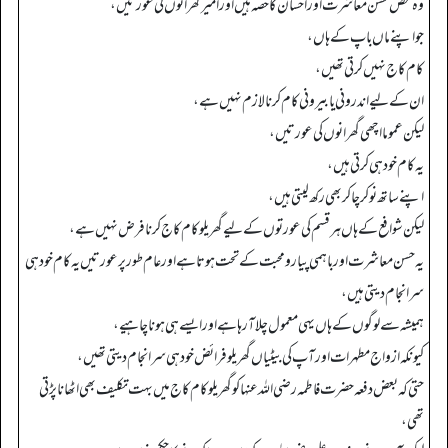
وہ محض حسن معاشرت اور احسان کا حصہ ہیں اور امیر گھرانوں کی عورتیں،
جو اپنے ماں باپ کے ہاں،
کام کاج نہیں کرتی تھیں،
ان کے لیے اندرونی یا بیرونی کام کرنا لازم نہیں ہے،
لیکن عموما اچھی گھرانوں کی عورتیں،
یہ کام خود ہی کرتی ہیں،
اپنے ساتھ نوکر چاکر بھی رکھ لیتی ہیں،
لیکن شوافع کے ہاں ہر قسم کی عورتوں کے لیے گھریلو کام کاج کرنا فرض نہیں ہے،
یہ حسن معاشرت اور باہمی پیار و محبت کے تحت ہوتا ہے اور عام طور پر عورتیں یہ کام خود ہی
سرانجام دیتی ہیں،
ہمیشہ سے لوگوں کے ہاں یہی معمول چلا آ رہا ہے اور ایسے ہی ہونا چاہیے،
کیونکہ ازواج مطہرات اور آپ کی بیٹیاں گھریلو فرائض خود ہی سرانجام دیتی تھیں،
حتی کہ بعض دفعہ حضرت فاطمہ رضی اللہ عنہا کو گھریلو کام کاج میں بہت تکلیف بھی اٹھانا پڑتی
تھی،