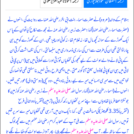
ترجمہ:سلطان محمود جلالپوری
ترجمہ:مولانا عبدالعزیز علوی
ہشام کے والد (عروہ) نے حضرت اسماء بنت ابی بکر رضی اللہ عنہا سے روایت کی، انہوں نے
(حضرت اسماء رضی اللہ عنہا) کہا: حضرت زبیر رضی اللہ عنہ نے مجھ سے نکاح کیا تو ان کے پاس
ایک گھوڑے کے سوا نہ کچھ مال تھا، نہ غلام تھا، نہ کوئی اور چیز تھی۔ ان کے گھوڑے کو میں ہی
چارا ڈالتی تھی ان کی طرف سے اس کی ساری ذمہ داری میں سنبھالتی۔ اس کی نگہداشت کرتی ان
کے پانی لانے والے اونٹ کے لیے کھجور کی گٹھلیاں توڑتی اور اسے کھلاتی میں ہی (اس پر) پانی
لاتی میں ہی ان کا پانی کا ڈول سیتی آٹا گوندھتی، میں اچھی طرح روٹی نہیں بنا سکتی تھی تو انصار کی
خواتین میں سے میری ہمسائیں میرے لیے روٹی بنا دیتیں، وہ سچی (دوستی والی) عورتیں تھیں،
انہوں نے (اسماء رضی اللہ عنہا) کہا رسول اللہ
صلی اللہ علیہ وسلم
نے زبیر رضی اللہ عنہ کو زمین کا
جو ٹکڑا عطا فرمایا تھا وہاں سے اپنے سر پر گٹھلیاں رکھ کر لاتی یہ (زمین) تقریباً دو تہائی فرسخ
(تقریباً 3.35 کلومیٹر) کی مسافت پر تھی۔ کہا: ایک دن میں آ رہی تھی گٹھلیاں میرے سر پر تھیں
تو میں رسول اللہ
صلی اللہ علیہ وسلم
سے ملی آپ کے صحابہ کرام رضی اللہ عنہم میں سے کچھ لوگ
آپ کے ساتھ تھے۔ آپ
صلی اللہ علیہ وسلم
نے مجھے بلایا، پھر آواز سے اونٹ کو بٹھانے لگے تا