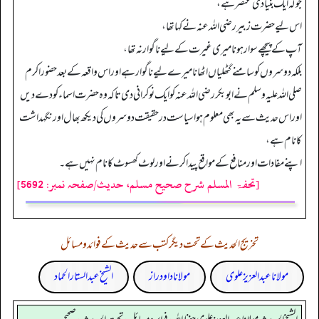
جو کہ ایک بنیادی عنصر ہے،
اس لیے حضرت زبیر رضی اللہ عنہ نے کہا تھا،
آپ کے پیچھے سوار ہونا میری غیرت کے لیے ناگوار نہ تھا،
بلکہ دوسروں کو سامنے گٹھلیاں اٹھانا میرے لیے ناگوار ہے اور اس واقعہ کے بعد حضور اکرم
صلی اللہ علیہ وسلم نے ابوبکر رضی اللہ عنہ کو ایک نوکرانی دی تاکہ وہ حضرت اسماء کو دے دیں
اور اس حدیث سے یہ بھی معلوم ہوا سیاست درحقیقت دوسروں کی دیکھ بھال اور نگہداشت
کا نام ہے،
اپنے مفادات اور منافع کے مواقع پیدا کرنے اور لوٹ کھسوٹ کا نام نہیں ہے۔
[تحفۃ المسلم شرح صحیح مسلم، حدیث/صفحہ نمبر: 5692]
تخریج الحدیث کے تحت دیگر کتب سے حدیث کے فوائد و مسائل
مولانا عبد العزیز علوی
مولانا داود راز
الشیخ عبدالستار الحماد