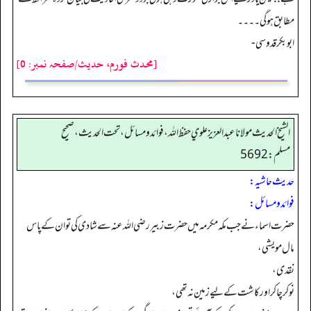
مطابق ہو گی۔۔۔۔
ابوبکر قدوسی -
[محدث فورم، حدیث/صفحہ نمبر: 0]
الشيخ الحديث مولانا عبدالعزيز علوي حفظ الله، فوائد و مسائل، تحت الحديث ، صحيح
مسلم: 5692
حدیث حاشیہ:
فوائد ومسائل:
حضرت اسماء نے جب مکہ مکرمہ میں حضرت زبیر رضی اللہ عنہ سے شادی کی تو ان کے پاس
مال مویشی،
نقدی،
نوکر چاکر اور کاشت کے لیے زمین نہ تھی،