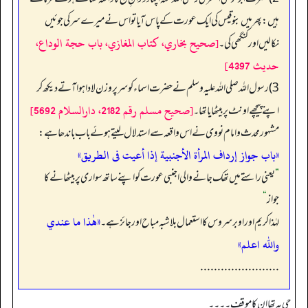
ہیں: پھر میں بنو قیس کی ایک عورت کے پاس آیا تو اس نے میرے سر کی جوئیں
[صحيح بخاري، كتاب المغازي، باب حجة الوداع،
نکالیں اور کنگھی کی۔
حديث 4397]
3) رسول اللہ صلی اللہ علیہ وسلم نے حضرت اسماء کو سر پر وزن لادا ہوا آتے دیکھ کر
[صحيح مسلم رقم 2182، دارالسلام 5692]
اپنے پیچھے اونٹ پر بیٹھایا تھا۔
مشہور محدث و امام نووی نے اس واقعہ سے استدلال لیتے ہوئے باب باندھا ہے:
«باب جواز إرداف المرأة الأجنبية إذا أعيت فى الطريق»
”
یعنی راستے میں تھک جانے والی اجنبی عورت کو اپنے ساتھ سواری پر بیٹھانے کا
جواز
“
«هٰذا ما عندي
لہٰذا کریم اور اوبر سروس کا استعمال بلاشبہ مباح اور جائز ہے۔
والله اعلم»
.......................
جی یہ تھا ان کا موقف۔۔۔۔