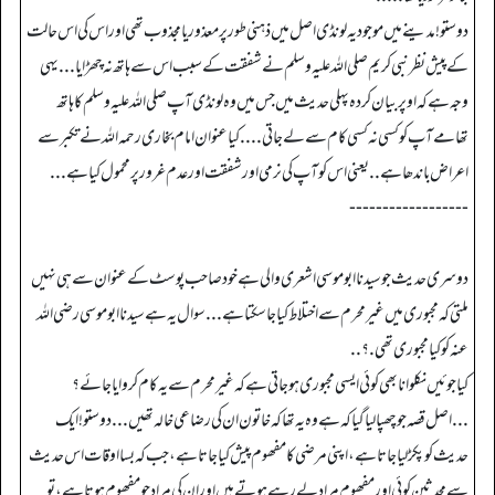
دوستو! مدینے میں موجود یہ لونڈی اصل میں ذہنی طور پر معذور یا مجذوب تھی اور اس کی اس حالت
کے پیش نظر نبی کریم صلی اللہ علیہ وسلم نے شفقت کے سبب اس سے ہاتھ نہ چھڑایا ... یہی
وجہ ہے کہ اوپر بیان کردہ پہلی حدیث میں جس میں وہ لونڈی آپ صلی اللہ علیہ وسلم کا ہاتھ
تھامے آپ کو کسی نہ کسی کام سے لے جاتی ....کیا عنوان امام بخاری رحمہ اللہ نے تکبر سے
اعراض باندھا ہے .. یعنی اس کو آپ کی نرمی اور شفقت اور عدم غرور پر محمول کیا ہے ...
------------------
دوسری حدیث جو سیدنا ابو موسی اشعری والی ہے خود صاحب پوسٹ کے عنوان سے ہی نہیں
ملتی کہ مجبوری میں غیر محرم سے اختلاط کیا جا سکتا ہے ... سوال یہ ہے سیدنا ابو موسی رضی اللہ
عنہ کو کیا مجبوری تھی .؟..
کیا جوئیں نکلوانا بھی کوئی ایسی مجبوری ہو جاتی ہے کہ غیر محرم سے یہ کام کروایا جائے؟
... اصل قصہ جو چھپا لیا گیا کہ ہے وہ یہ تھا کہ خاتون ان کی رضاعی خالہ تھیں ... دوستو! ایک
حدیث کو پکڑ لیا جاتا ہے، اپنی مرضی کا مفھوم پیش کیا جاتا ہے، جب کہ بسا اوقات اس حدیث
سے محدثین کوئی اور مفھوم مراد لے رہے ہوتے ہیں اور ان کی مراد جو مفھوم ہوتا ہے، تو