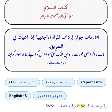
كتاب السلام
سلامتی اور صحت کا بیان
14. باب جواز إرداف المراة الاجنبية إذا اعيت في
الطريق:
باب: اگر اجنبی عورت راہ میں تھک گئی ہو تو اس کو اپنے ساتھ سوار کر لینا
درست ہے۔
Report Error
باب احادیث (2)
مكررات فواد (1)
اظهار التشكيل
🔍 English
ترقیم عبدالباقی:
ترقیم شاملہ:
--
5692
2182