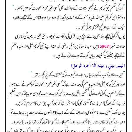
”
اللہ کی قسم نبی کریم نے کبھی بیعت کے واسطے بھی کسی غیر محرم عورت کو نہیں چھوا۔
“
دوستو! نبی کریم صلی اللہ علیہ وسلم کے اونٹ پر ایک کجاوہ دھرا ہوتا تھا اس کے پیچھے باقاعدہ
ٹیک کے لیے اونچی لکڑی ہوتی تھی ...
یوں اگر کوئی پیچھے بٹھ بھی جائے، بیچ میں لکڑی کی رکاوٹ موجود رہتی تھی ... جیسا کی بخاری
[5967]
حدیث نمبر
میں، سیدنا معاذ بن جبل رضی اللہ عنہ اپنے نبی کریم صلی اللہ علیہ وسلم
کے پیچھے بیٹھنے کی کفیت بیان کرتے ہوے فرماتے ہیں:
«ليس بيني و بينه الا آخره الرحل»
”
میرےاور آپ کے درمیان سواے کجاوۓ کی لکڑی کے بیچ کچھ نہ تھا۔
“
اور خود نبی کریم صلی اللہ علیہ وسلم کی حدیث ہے کہ کسی غیر محرم عورت کو چھونے سے بہتر
ہے کہ جسم میں کوئی لوہے کی کنگھی داخل ہو ے زخمی کر دے - اب خود ہی سوچئے کہ اس تعلیم
دینے کے بعد کیا اس بات کا تصور بھی کیا جا سکتا ہے کہ خود آپ ہی اس کا اہتمام نہ کریں۔
جہاں تک تعلق ہے امام نووی رحمہ اللہ کے کے باب کا جو انہوں نے حدیث پر باندھا ہے تو
اس سے کس کو انکار ہے .. بنا چھوے، اور جسم ملائے کسی خاتون کو ساتھ بٹھا لینا جائز ضرور
ہے .. لیکن یاد رکھیے اس جواز کی صورت وہی ہو گی جو دوسری احادیث کی بیان کردہ شرائط کے