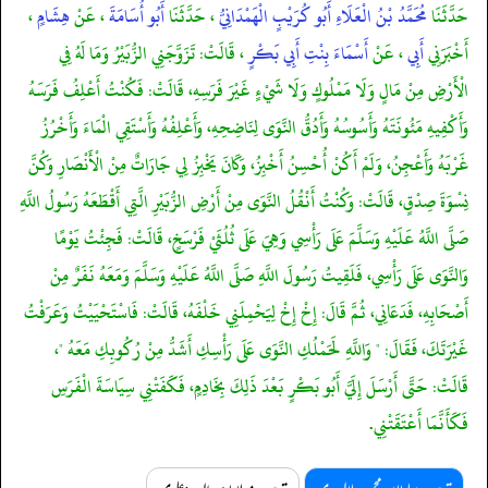
حَدَّثَنَا
مُحَمَّدُ بْنُ الْعَلَاءِ أَبُو كُرَيْبٍ الْهَمْدَانِيُّ
، حَدَّثَنَا
أَبُو أُسَامَةَ
، عَنْ
هِشَامٍ
،
أَخْبَرَنِي
أَبِي
، عَنْ
أَسْمَاءَ بِنْتِ أَبِي بَكْرٍ
، قَالَتْ: تَزَوَّجَنِي الزُّبَيْرُ وَمَا لَهُ فِي
الْأَرْضِ مِنْ مَالٍ وَلَا مَمْلُوكٍ وَلَا شَيْءٍ غَيْرَ فَرَسِهِ، قَالَتْ: فَكُنْتُ أَعْلِفُ فَرَسَهُ
وَأَكْفِيهِ مَئُونَتَهُ وَأَسُوسُهُ وَأَدُقُّ النَّوَى لِنَاضِحِهِ، وَأَعْلِفُهُ وَأَسْتَقِي الْمَاءَ وَأَخْرُزُ
غَرْبَهُ وَأَعْجِنُ، وَلَمْ أَكُنْ أُحْسِنُ أَخْبِزُ، وَكَانَ يَخْبِزُ لِي جَارَاتٌ مِنْ الْأَنْصَارِ وَكُنَّ
نِسْوَةَ صِدْقٍ، قَالَتْ: وَكُنْتُ أَنْقُلُ النَّوَى مِنْ أَرْضِ الزُّبَيْرِ الَّتِي أَقْطَعَهُ رَسُولُ اللَّهِ
صَلَّى اللَّهُ عَلَيْهِ وَسَلَّمَ عَلَى رَأْسِي وَهِيَ عَلَى ثُلُثَيْ فَرْسَخٍ، قَالَتْ: فَجِئْتُ يَوْمًا
وَالنَّوَى عَلَى رَأْسِي، فَلَقِيتُ رَسُولَ اللَّهِ صَلَّى اللَّهُ عَلَيْهِ وَسَلَّمَ وَمَعَهُ نَفَرٌ مِنْ
أَصْحَابِهِ، فَدَعَانِي، ثُمَّ قَالَ: إِخْ إِخْ لِيَحْمِلَنِي خَلْفَهُ، قَالَتْ: فَاسْتَحْيَيْتُ وَعَرَفْتُ
غَيْرَتَكَ، فَقَالَ: " وَاللَّهِ لَحَمْلُكِ النَّوَى عَلَى رَأْسِكِ أَشَدُّ مِنْ رُكُوبِكِ مَعَهُ "،
قَالَتْ: حَتَّى أَرْسَلَ إِلَيَّ أَبُو بَكْرٍ بَعْدَ ذَلِكَ بِخَادِمٍ، فَكَفَتْنِي سِيَاسَةَ الْفَرَسِ
فَكَأَنَّمَا أَعْتَقَتْنِي.