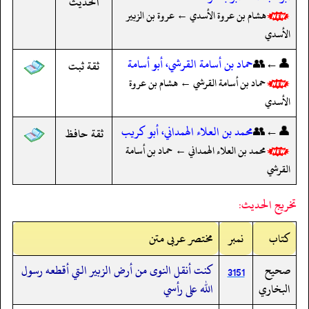
الحديث
هشام بن عروة الأسدي ← عروة بن الزبير
الأسدي
👤←👥
حماد بن أسامة القرشي، أبو أسامة
ثقة ثبت
حماد بن أسامة القرشي ← هشام بن عروة
الأسدي
👤←👥
محمد بن العلاء الهمداني، أبو كريب
ثقة حافظ
محمد بن العلاء الهمداني ← حماد بن أسامة
القرشي
تخريج الحديث:
کتاب
نمبر
مختصر عربی متن
صحيح
كنت أنقل النوى من أرض الزبير التي أقطعه رسول
3151
البخاري
الله على رأسي