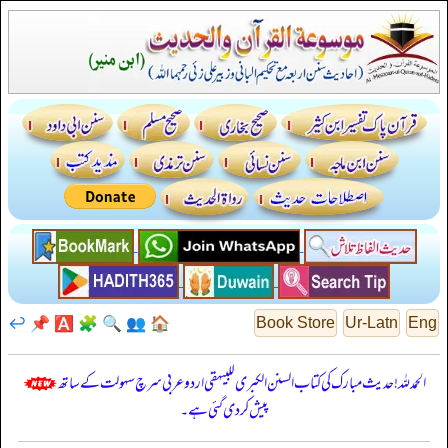
↩️
📌
🅰️
🧩
🔍
👥
🏠
Book Store
Ur-Latn
Eng
الحمدللہ! حدیث مبارک کی کتاب السنن الكبرى للبيهقي اردو عربی سرچ سہولت کے ساتھ
پیش کر دی گئی ہے۔