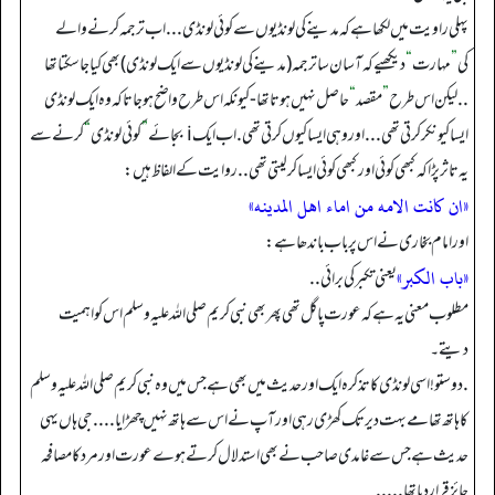
پہلی راویت میں لکھا ہے کہ مدینے کی لونڈیوں سے کوئی لونڈی ...اب ترجمہ کرنے والے
کی
”
مہارت
“
دیکھیے کہ آسان سا ترجمہ (مدینے کی لونڈیوں سے ایک لونڈی) بھی کیا جا سکتا تھا
..لیکن اس طرح
”
مقصد
“
حاصل نہیں ہوتا تھا - کیونکہ اس طرح واضح ہو جاتا کہ وہ ایک لونڈی
ایسا کیونکر کرتی تھی ... اور وہی ایسا کیوں کرتی تھی .اب ایک i بجائے
”
کوئی لونڈی
“
کرنے سے
یہ تاثر پڑا کہ کبھی کوئی اور کبھی کوئی ایسا کر لیتی تھی .. روایت کے الفاظ ہیں:
«ان كانت الامه من اماء اهل المدينه»
اور امام بخاری نے اس پر باب باندھا ہے:
«باب الكبر»
یعنی تکبر کی برائی ..
مطلوب معنی یہ ہے کہ عورت پاگل تھی پھر بھی نبی کریم صلی اللہ علیہ وسلم اس کو اہمیت
دیتے۔
.دوستو! اسی لونڈی کا تذکرہ ایک اور حدیث میں بھی ہے جس میں وہ نبی کریم صلی اللہ علیہ وسلم
کا ہاتھ تھامے بہت دیر تک کھڑی رہی اور آپ نے اس سے ہاتھ نہیں چھڑایا .... جی ہاں یہی
حدیث ہے جس سے غامدی صاحب نے بھی استدلال کرتے ہوے عورت اور مرد کا مصافحہ
جائز قرار دیا تھا .....