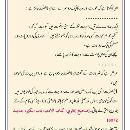
ان کا کہنا ہے کہ عورت اور مردکا ایک دوسرے سے ایسا اختلاط جائز ہے:
۔۔۔۔۔۔۔۔۔۔۔۔۔۔
ایک صاحب نے تین راویات لکھ کے اہنی دانست میں
”
ثابت
“
کیا کہ:
”
غیر محرم عورت کسی مرد کو اور مرد اس کو چھو سکتے ہیں
“
-- بخاری کی دو روایات اور
مسلم کی ایک روایت ہے -
لیجئے ان کی اپنی پوسٹ سے راویت کا ترجمہ پڑھئے:
.............
عرض ہے کہ ضرورت کے تحت ایسا اختلاط جائز و مباح ہے اور اس پر یہ دلائل موجود
ہیں:
1) حضرت انس بن مالک رضی اللہ عنہ سے روایت ہے کہ مدینہ طیبہ کی لونڈیوں میں
سے کوئی لونڈی رسول اللہ صلی اللہ علیہ وسلم کا ہاتھ پکڑ لیتی اور اپنے کسی کام کے لئے
[صحيح بخاري، كتاب الادب، باب الكبر، حديث
جہاں چاہتی لے جاتی۔
6072]
2) حضرت ابو موسیٰ اشعری رضی اللہ عنہ اپنا دورانِ حج کا واقعہ سناتے ہوئے فرماتے