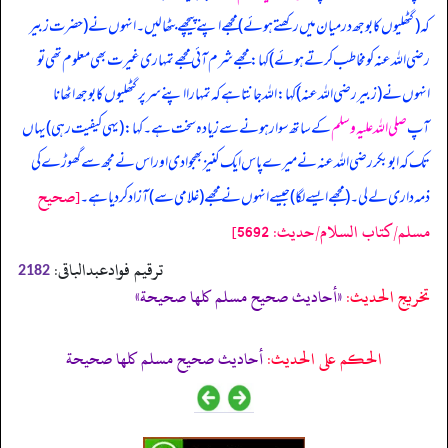
کہ (گٹھلیوں کا بوجھ درمیان میں رکھتے ہوئے) مجھے اپنے پیچھے بٹھا لیں۔ انہوں نے (حضرت زبیر
رضی اللہ عنہ کو مخاطب کرتے ہوئے) کہا: مجھے شرم آئی مجھے تمہاری غیرت بھی معلوم تھی تو
انہوں نے (زبیر رضی اللہ عنہ) کہا: اللہ جانتا ہے کہ تمہارا اپنے سر پر گٹھلیوں کا بوجھ اٹھانا
آپ
صلی اللہ علیہ وسلم
کے ساتھ سوار ہونے سے زیادہ سخت ہے۔ کہا: (یہی کیفیت رہی) یہاں
تک کہ ابوبکر رضی اللہ عنہ نے میرے پاس ایک کنیز بھجوادی اور اس نے مجھ سے گھوڑے کی
[صحيح
ذمہ داری لے لی۔ (مجھے ایسے لگا) جیسے انہوں نے مجھے (غلامی سے) آزاد کر دیا ہے۔
مسلم/كتاب السلام/حدیث: 5692]
ترقیم فوادعبدالباقی:
2182
تخریج الحدیث:
«أحاديث صحيح مسلم كلها صحيحة»
الحكم على الحديث:
أحاديث صحيح مسلم كلها صحيحة