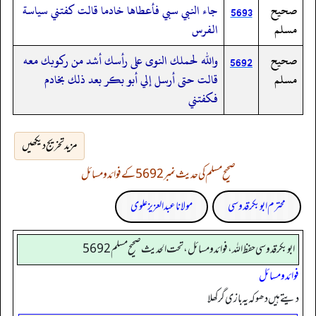
صحيح
جاء النبي سبي فأعطاها خادما قالت كفتني سياسة
5693
مسلم
الفرس
صحيح
والله لحملك النوى على رأسك أشد من ركوبك معه
5692
مسلم
قالت حتى أرسل إلي أبو بكر بعد ذلك بخادم
فكفتني
مزید تخریج دیکھیں
صحیح مسلم کی حدیث نمبر 5692 کے فوائد و مسائل
محترم ابوبکر قدوسی
مولانا عبد العزیز علوی
ابوبكر قدوسي حفظ الله، فوائد و مسائل، تحت الحديث صحيح مسلم 5692
فوائد و مسائل
دیتے ہیں دھوکہ یہ بازی گر کھلا