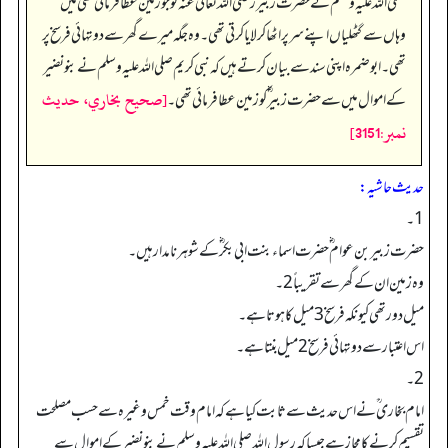
صلی اللہ علیہ وسلم نے حضرت زبیر رضی اللہ تعالیٰ عنہ کو جو زمین عطا فرمائی تھی میں
وہاں سے گٹھلیاں اپنے سر پر اٹھا کر لایا کرتی تھی۔ وہ جگہ میرے گھر سے دو تہائی فرسخ پر
تھی۔ ابو ضمرہ اپنی سند سے بیان کرتے ہیں کہ نبی کریم صلی اللہ علیہ وسلم نے بنو نضیر
[صحيح بخاري، حديث
کے اموال میں سے حضرت زبیر ؓ کو زمین عطا فرمائی تھی۔
نمبر:3151]
حدیث حاشیہ:
1۔
حضرت زبیر بن عوام ؓ حضرت اسماء بنت ابی بکر ؓ کے شوہر نامدار ہیں۔
وہ زمین ان کے گھر سے تقریباً2۔
میل دور تھی کیونکہ فرسخ3میل کا ہوتا ہے۔
اس اعتبار سے دو تہائی فرسخ 2میل بنتا ہے۔
2۔
امام بخاری ؒنے اس حدیث سے ثابت کیا ہے کہ امام وقت خمس وغیرہ سے حسب مصلحت
تقسیم کرنے کا مجاز ہے جیسا کہ رسول اللہ صلی اللہ علیہ وسلم نے بنو نضیر کے اموال سے