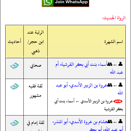
الرواة الحديث:
الرتبة عند
اسم الشهرة
ابن حجر/
أحاديث
ذهبي
👤←👥
أسماء بنت أبي بكر القرشية، أم
صحابي
عبد الله
👤←👥
عروة بن الزبير الأسدي، أبو عبد
ثقة فقيه
الله
مشهور
عروة بن الزبير الأسدي ← أسماء بنت أبي
بكر القرشية
👤←👥
هشام بن عروة الأسدي، أبو المنذر،
ثقة إمام في
أبو عبد الله، أبو بكر