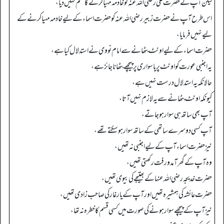
لیکن آپ نے حضرت علی رضی اللہ عنہ کو خادمہ مہیا کرنے کا حکم نہیں دیا،
اس طرح آپ نے حضرت زبیر رضی اللہ عنہ کو حضرت اسماء کے لیے خادمہ مہیا کرنے کے
لیے نہیں فرمایا،
حضرت اسماء کے لیے اونٹ بٹھانے سے امام نووی نے استدلال کیا ہے،
یہ اجنبی عورت کو اونٹ پر یا سواری پر پیچھے بٹھانا جائز ہے،
حالانکہ یہ استدلال درست نہیں ہے،
کیونکہ اونٹ بٹھانے سے یہ لازم نہیں آتا،
آپ بھی ساتھ ہی سوار ہو جاتے،
آپ کسی دوسرے ساتھی کے ساتھ سوار ہو سکتے تھے،
نیز حضرت اسماء آپ کے لیے اجنبی نہ تھیں،
وہ آپ کے گھر آمدورفت رکھتی تھیں،
حضرت خدیجہ رضی اللہ عنہا کے بھتیجے کی بیوی تھیں،
حضرت عائشہ کی ہمشیرہ تھیں اور آپ کے یار غار کی صاحب زادی تھیں،
نیز آپ کے پیچھے سوار ہونے کی صورت میں کسی قسم کا خطرہ نہ تھا،