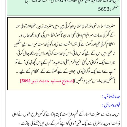
الشيخ الحديث مولانا عبدالعزيز علوي حفظ الله، فوائد و مسائل، تحت الحديث ، صحيح
مسلم: 5693
حضرت اسماء رضی اللہ تعالی عنہا بیان کرتی ہیں، میں حضرت زبیر رضی اللہ تعالی عنہ
کے گھر کی خدمات سر انجام دیتی تھی اور ان کا گھوڑا تھا، اس کی بھی دیکھ بھال اور
انتظام کرتی تھی اور گھوڑے کی نگہداشت سے زیادہ کوئی خدمت میرے لیے سنگین
نہ تھی، میں اس کے لیے گھاس لاتی، اس کی خدمت کرتی اور اس کی دیکھ بھال کرتی،
پھر اسے ایک نوکرانی مل گئی، نبی اکرم صلی اللہ علیہ وسلم کے پاس کچھ قیدی آئے تو
آپ نے اسے ایک نوکرانی دی، جو ان کے لیے گھوڑے کے انتظام کے لیے...
[صحيح مسلم، حديث نمبر:5693]
(مکمل حدیث اس نمبر پر دیکھیں)
حدیث حاشیہ:
فوائد ومسائل:
اس حدیث سے حضرت اسماء کے فہم و فراست کا پتہ چلتا ہے کہ کس طرح انہوں نے اپنی
ذہانت اور بیدار مغزی سے ایک فقیر آدمی کو اپنے گھر کے سایہ میں بیٹھنے کی اجازت،