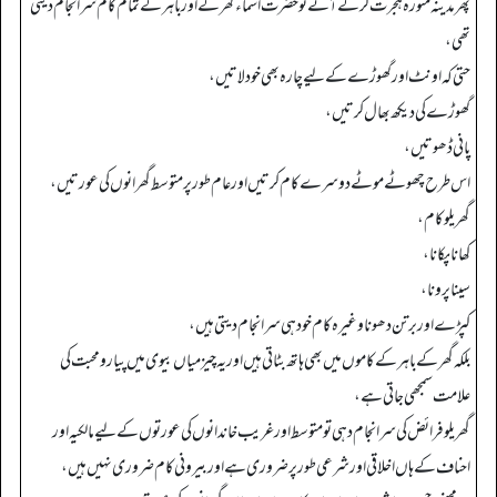
پھر مدینہ منورہ ہجرت کر کے آئے تو حضرت اسماء گھر کے اور باہر کے تمام کام سرانجام دیتی
تھی،
حتی کہ اونٹ اور گھوڑے کے لیے چارہ بھی خود لاتیں،
گھوڑے کی دیکھ بھال کرتیں،
پانی ڈھوتیں،
اس طرح چھوٹے موٹے دوسرے کام کرتیں اور عام طور پر متوسط گھرانوں کی عورتیں،
گھریلو کام،
کھانا پکانا،
سینا پرونا،
کپڑے اور برتن دھونا وغیرہ کام خود ہی سرانجام دیتی ہیں،
بلکہ گھر کے باہر کے کاموں میں بھی ہاتھ بٹاتی ہیں اور یہ چیز میاں بیوی میں پیار و محبت کی
علامت سمجھی جاتی ہے،
گھریلو فرائض کی سرانجام دہی تو متوسط اور غریب خاندانوں کی عورتوں کے لیے مالکیہ اور
احناف کے ہاں اخلاقی اور شرعی طور پر ضروری ہے اور بیرونی کام ضروری نہیں ہیں،