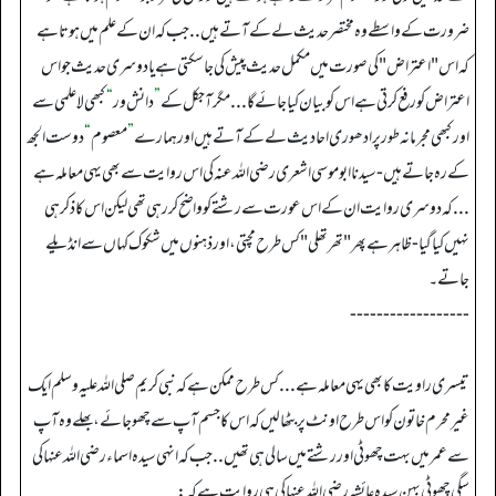
ضرورت کے واسطے وہ مختصر حدیث لے کے آتے ہیں ..جب کہ ان کے علم میں ہوتا ہے
کہ اس "اعتراض " کی صورت میں مکمل حدیث پیش کی جا سکتی ہے یا دوسری حدیث جو اس
اعتراض کو رفع کرتی ہے اس کو بیان کیا جائے گا ...مگر آجکل کے
”
دانش ور
“
کبھی لاعلمی سے
اور کبھی مجرمانہ طور پر ادھوری احادیث لے کے آتے ہیں اور ہمارے
”
معصوم
“
دوست الجھ
کے رہ جاتے ہیں - سیدنا ابو موسی اشعری رضی اللہ عنہ کی اس روایت سے بھی یہی معاملہ ہے
...کہ دوسری روایت ان کے اس عورت سے رشتے کو واضح کر رہی تھی لیکن اس کا ذکر ہی
نہیں کیا گیا - ظاہر ہے پھر "تھرتھلی " کس طرح مچتی، اور ذہنوں میں شکوک کہاں سے انڈیلے
جاتے۔
------------------
تیسری راویت کا بھی یہی معاملہ ہے ...کس طرح ممکن ہے کہ نبی کریم صلی اللہ علیہ وسلم ایک
غیر محرم خاتون کو اس طرح اونٹ پر بٹھا لیں کہ اس کا جسم آپ سے چھو جائے، بھلے وہ آپ
سے عمر میں بہت چھوٹی اور رشتے میں سالی ہی تھیں ..جب کہ انہی سیدہ اسماء رضی اللہ عنہا کی
سگی چھوٹی بہن سیدہ عائشہ رضی اللہ عنہا کی ہی روایت ہے کہ: