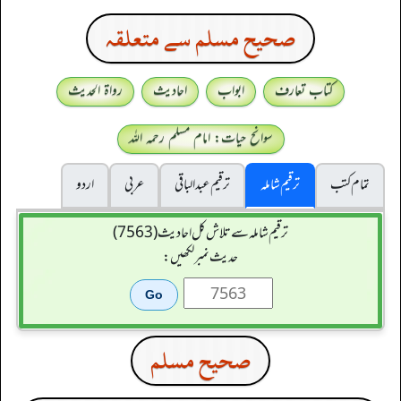
صحيح مسلم سے متعلقہ
کتاب تعارف
ابواب
احادیث
رواۃ الحدیث
سوانح حیات: امام مسلم رحمہ اللہ
تمام کتب
ترقیم شاملہ
ترقيم عبدالباقی
عربی
اردو
ترقیم شاملہ سے تلاش کل احادیث (7563)
حدیث نمبر لکھیں:
صحيح مسلم