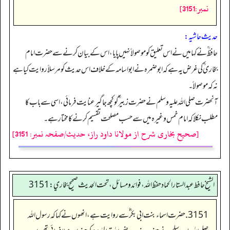
نمبر:3151]
حدیث حاشیہ:
حافظ ؒنے کہا میں نے اس تعلیق کو موصولاً نہیں پایا، اس کے بیان کرنے سے حضرت امام
بخاری ؒ کی غرض یہ ہے کہ ابوضمرہ نے ابواسامہ کے خلاف اس حدیث کو مرسلاً روایت کیا ہے
نہ کہ موصولاً۔
آنحضرت صلی اللہ علیہ وسلم نے حضرت زبیر ؓکو کچھ جاگیر عنایت فرمائی، اسی سے باب کا
مطلب نکلا کہ امام خمس وغیرہ میں سے حسب مصلحت تقسیم کرنے کا مختار ہے۔
[صحیح بخاری شرح از مولانا داود راز، حدیث/صفحہ نمبر: 3151]
الشيخ حافط عبدالستار الحماد حفظ الله، فوائد و مسائل، تحت الحديث صحيح بخاري:3151
3151. حضرت اسماء بنت ابی بکر ؓ سے روایت ہے، انھوں نے کہا کہ رسول اللہ