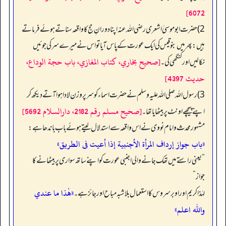
6072]
2) حضرت ابو موسیٰ اشعری رضی اللہ عنہ اپنا دورانِ حج کا واقعہ سناتے ہوئے فرماتے
ہیں: پھر میں بنو قیس کی ایک عورت کے پاس آیا تو اس نے میرے سر کی جوئیں
[صحيح بخاري، كتاب المغازي، باب حجة الوداع،
نکالیں اور کنگھی کی۔
حديث 4397]
3) رسول اللہ صلی اللہ علیہ وسلم نے حضرت اسماء کو سر پر وزن لادا ہوا آتے دیکھ کر
[صحيح مسلم رقم 2182، دارالسلام 5692]
اپنے پیچھے اونٹ پر بیٹھایا تھا۔
مشہور محدث و امام نووی نے اس واقعہ سے استدلال لیتے ہوئے باب باندھا ہے:
«باب جواز إرداف المرأة الأجنبية إذا أعيت فى الطريق»
”
یعنی راستے میں تھک جانے والی اجنبی عورت کو اپنے ساتھ سواری پر بیٹھانے کا
جواز
“
«هٰذا ما عندي
لہٰذا کریم اور اوبر سروس کا استعمال بلاشبہ مباح اور جائز ہے۔
والله اعلم»