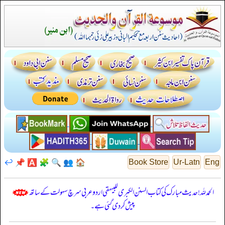
↩️
📌
🅰️
🧩
🔍
👥
🏠
Book Store
Ur-Latn
Eng
الحمدللہ! حدیث مبارک کی کتاب السنن الكبرى للبيهقي اردو عربی سرچ سہولت کے ساتھ
پیش کر دی گئی ہے۔