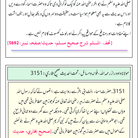
صلی اللہ علیہ وسلم نے ابوبکر رضی اللہ عنہ کو ایک نوکرانی دی تاکہ وہ حضرت اسماء کو دے دیں
اور اس حدیث سے یہ بھی معلوم ہوا سیاست درحقیقت دوسروں کی دیکھ بھال اور نگہداشت
کا نام ہے،
اپنے مفادات اور منافع کے مواقع پیدا کرنے اور لوٹ کھسوٹ کا نام نہیں ہے۔
[تحفۃ المسلم شرح صحیح مسلم، حدیث/صفحہ نمبر: 5692]
مولانا داود راز رحمه الله، فوائد و مسائل، تحت الحديث صحيح بخاري: 3151
3151. حضرت اسماء بنت ابی بکر ؓ سے روایت ہے، انھوں نے کہا کہ رسول اللہ
صلی اللہ علیہ وسلم نے حضرت زبیر رضی اللہ تعالیٰ عنہ کو جو زمین عطا فرمائی تھی میں
وہاں سے گٹھلیاں اپنے سر پر اٹھا کر لایا کرتی تھی۔ وہ جگہ میرے گھر سے دو تہائی فرسخ پر
تھی۔ ابو ضمرہ اپنی سند سے بیان کرتے ہیں کہ نبی کریم صلی اللہ علیہ وسلم نے بنو نضیر
[صحيح بخاري، حديث
کے اموال میں سے حضرت زبیر ؓ کو زمین عطا فرمائی تھی۔