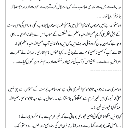
حدیث ہے جس سے غامدی صاحب نے بھی استدلال کرتے ہوے عورت اور مرد کا مصافحہ
جائز قرار دیا تھا .....
دوستو! مدینے میں موجود یہ لونڈی اصل میں ذہنی طور پر معذور یا مجذوب تھی اور اس کی اس حالت
کے پیش نظر نبی کریم صلی اللہ علیہ وسلم نے شفقت کے سبب اس سے ہاتھ نہ چھڑایا ... یہی
وجہ ہے کہ اوپر بیان کردہ پہلی حدیث میں جس میں وہ لونڈی آپ صلی اللہ علیہ وسلم کا ہاتھ
تھامے آپ کو کسی نہ کسی کام سے لے جاتی ....کیا عنوان امام بخاری رحمہ اللہ نے تکبر سے
اعراض باندھا ہے .. یعنی اس کو آپ کی نرمی اور شفقت اور عدم غرور پر محمول کیا ہے ...
------------------
دوسری حدیث جو سیدنا ابو موسی اشعری والی ہے خود صاحب پوسٹ کے عنوان سے ہی نہیں
ملتی کہ مجبوری میں غیر محرم سے اختلاط کیا جا سکتا ہے ... سوال یہ ہے سیدنا ابو موسی رضی اللہ
عنہ کو کیا مجبوری تھی .؟..
کیا جوئیں نکلوانا بھی کوئی ایسی مجبوری ہو جاتی ہے کہ غیر محرم سے یہ کام کروایا جائے؟
... اصل قصہ جو چھپا لیا گیا کہ ہے وہ یہ تھا کہ خاتون ان کی رضاعی خالہ تھیں ... دوستو! ایک