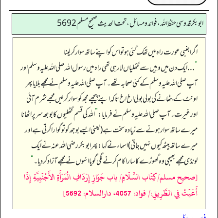
ابوبكر قدوسي حفظ الله، فوائد و مسائل، تحت الحديث صحيح مسلم 5692
اگر اجنبی عورت راہ میں تھک گئی ہو تو اس کو اپنے ساتھ سوار کر لینا
”
. . . ایک دن میں وہیں سے گٹھلیاں لا رہی تھی راہ میں رسول اللہ صلی اللہ علیہ وسلم اور
آپ صلی اللہ علیہ وسلم کے کئی صحابہ تھے۔ آپ صلی اللہ علیہ وسلم نے مجھے بلایا پھر
اونٹ کے بٹھانے کی بولی بولی اخ اخ تاکہ اپنے پیچھے مجھ کو سوار کر لیں مجھے شرم آئی
اور غیرت۔ آپ صلی اللہ علیہ وسلم نے فرمایا:
”
اللہ کی قسم گٹھلیوں کا بوجھ سر پر اٹھانا
میرے ساتھ سوار ہونے سے زیادہ سخت ہے (یعنی ایسے بوجھ کو تو گوارا کرتی ہے اور
میرے ساتھ بیٹھ کیوں نہیں جاتی) اسماء نے کہا: پھر ابوبکر رضی اللہ عنہ نے ایک
لونڈی مجھے بھیجی وہ گھوڑے کا سارا کام کرنے لگی گویا انہوں نے مجھے آزاد کر دیا۔
“
[صحيح مسلم/كِتَاب السَّلَامِ/ باب جَوَازِ إِرْدَافِ الْمَرْأَةِ الأَجْنَبِيَّةِ إِذَا
أَعْيَتْ فِي الطَّرِيقِ:/ فواد: 4057، دارالسلام: 5692]