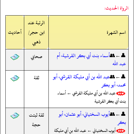
الرواة الحديث:
الرتبة عند
اسم الشهرة
ابن حجر/
أحاديث
ذهبي
👤←👥
أسماء بنت أبي بكر القرشية، أم
صحابي
عبد الله
👤←👥
عبد الله بن أبي مليكة القرشي، أبو
ثقة
محمد، أبو بكر
عبد الله بن أبي مليكة القرشي ← أسماء
بنت أبي بكر القرشية
👤←👥
أيوب السختياني، أبو عثمان، أبو
ثقة ثبتت
بكر
حجة
أيوب السختياني ← عبد الله بن أبي مليكة