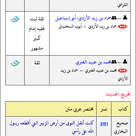
القرشي
👤←👥
حماد بن زيد الأزدي، أبو إسماعيل
ثقة ثبت
حماد بن زيد الأزدي ← أيوب السختياني
فقيه إمام
كبير
مشهور
👤←👥
محمد بن عبيد الغبري
ثقة
محمد بن عبيد الغبري ← حماد بن زيد
الأزدي
تخريج الحديث:
کتاب
نمبر
مختصر عربی متن
صحيح
كنت أنقل النوى من أرض الزبير التي أقطعه رسول
3151
البخاري
الله على رأسي