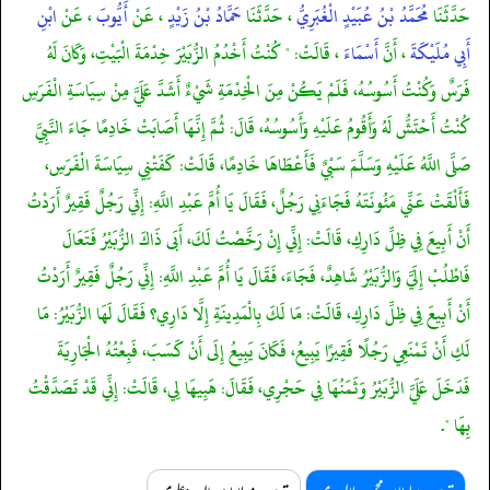
حَدَّثَنَا
مُحَمَّدُ بْنُ عُبَيْدٍ الْغُبَرِيُّ
، حَدَّثَنَا
حَمَّادُ بْنُ زَيْدٍ
، عَنْ
أَيُّوبَ
، عَنْ
ابْنِ
أَبِي مُلَيْكَةَ
، أَنَّ
أَسْمَاءَ
، قَالَتْ: " كُنْتُ أَخْدُمُ الزُّبَيْرَ خِدْمَةَ الْبَيْتِ، وَكَانَ لَهُ
فَرَسٌ وَكُنْتُ أَسُوسُهُ، فَلَمْ يَكُنْ مِنَ الْخِدْمَةِ شَيْءٌ أَشَدَّ عَلَيَّ مِنْ سِيَاسَةِ الْفَرَسِ
كُنْتُ أَحْتَشُّ لَهُ وَأَقُومُ عَلَيْهِ وَأَسُوسُهُ، قَالَ: ثُمَّ إِنَّهَا أَصَابَتْ خَادِمًا جَاءَ النَّبِيَّ
صَلَّى اللَّهُ عَلَيْهِ وَسَلَّمَ سَبْيٌ فَأَعْطَاهَا خَادِمًا، قَالَتْ: كَفَتْنِي سِيَاسَةَ الْفَرَسِ،
فَأَلْقَتْ عَنِّي مَئُونَتَهُ فَجَاءَنِي رَجُلٌ، فَقَالَ يَا أُمَّ عَبْدِ اللَّهِ: إِنِّي رَجُلٌ فَقِيرٌ أَرَدْتُ
أَنْ أَبِيعَ فِي ظِلِّ دَارِكِ، قَالَتْ: إِنِّي إِنْ رَخَّصْتُ لَكَ، أَبَى ذَاكَ الزُّبَيْرُ فَتَعَالَ
فَاطْلُبْ إِلَيَّ وَالزُّبَيْرُ شَاهِدٌ، فَجَاءَ، فَقَالَ يَا أُمَّ عَبْدِ اللَّهِ: إِنِّي رَجُلٌ فَقِيرٌ أَرَدْتُ
أَنْ أَبِيعَ فِي ظِلِّ دَارِكِ، قَالَتْ: مَا لَكَ بِالْمَدِينَةِ إِلَّا دَارِي؟ فَقَالَ لَهَا الزُّبَيْرُ: مَا
لَكِ أَنْ تَمْنَعِي رَجُلًا فَقِيرًا يَبِيعُ، فَكَانَ يَبِيعُ إِلَى أَنْ كَسَبَ، فَبِعْتُهُ الْجَارِيَةَ
فَدَخَلَ عَلَيَّ الزُّبَيْرُ وَثَمَنُهَا فِي حَجْرِي، فَقَالَ: هَبِيهَا لِي، قَالَتْ: إِنِّي قَدْ تَصَدَّقْتُ
بِهَا ".