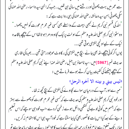
سے عمر میں بہت چھوٹی اور رشتے میں سالی ہی تھیں ..جب کہ انہی سیدہ اسماء رضی اللہ عنہا کی
سگی چھوٹی بہن سیدہ عائشہ رضی اللہ عنہا کی ہی روایت ہے کہ:
”
اللہ کی قسم نبی کریم نے کبھی بیعت کے واسطے بھی کسی غیر محرم عورت کو نہیں چھوا۔
“
دوستو! نبی کریم صلی اللہ علیہ وسلم کے اونٹ پر ایک کجاوہ دھرا ہوتا تھا اس کے پیچھے باقاعدہ
ٹیک کے لیے اونچی لکڑی ہوتی تھی ...
یوں اگر کوئی پیچھے بٹھ بھی جائے، بیچ میں لکڑی کی رکاوٹ موجود رہتی تھی ... جیسا کی بخاری
[5967]
حدیث نمبر
میں، سیدنا معاذ بن جبل رضی اللہ عنہ اپنے نبی کریم صلی اللہ علیہ وسلم
کے پیچھے بیٹھنے کی کفیت بیان کرتے ہوے فرماتے ہیں:
«ليس بيني و بينه الا آخره الرحل»
”
میرےاور آپ کے درمیان سواے کجاوۓ کی لکڑی کے بیچ کچھ نہ تھا۔
“
اور خود نبی کریم صلی اللہ علیہ وسلم کی حدیث ہے کہ کسی غیر محرم عورت کو چھونے سے بہتر
ہے کہ جسم میں کوئی لوہے کی کنگھی داخل ہو ے زخمی کر دے - اب خود ہی سوچئے کہ اس تعلیم
دینے کے بعد کیا اس بات کا تصور بھی کیا جا سکتا ہے کہ خود آپ ہی اس کا اہتمام نہ کریں۔
جہاں تک تعلق ہے امام نووی رحمہ اللہ کے کے باب کا جو انہوں نے حدیث پر باندھا ہے تو