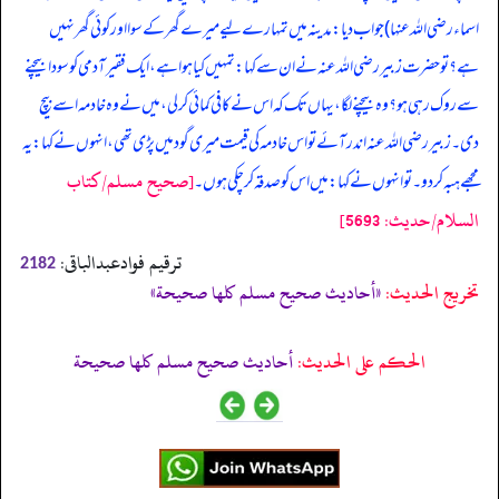
اسماء رضی اللہ عنہا) جواب دیا: مدینہ میں تمہارے لیے میرے گھر کے سوا اور کوئی گھر نہیں
ہے؟ تو حضرت زبیر رضی اللہ عنہ نے ان سے کہا: تمہیں کیا ہوا ہے، ایک فقیر آدمی کو سودا بیچنے
سے روک رہی ہو؟ وہ بیچنے لگا، یہاں تک کہ اس نے کافی کمائی کر لی، میں نے وہ خادمہ اسے بیچ
دی۔ زبیر رضی اللہ عنہ اندر آئے تو اس خادمہ کی قیمت میری گود میں پڑی تھی، انہوں نے کہا: یہ
[صحيح مسلم/كتاب
مجھے ہبہ کر دو۔ تو انہوں نے کہا: میں اس کو صدقہ کر چکی ہوں۔
السلام/حدیث: 5693]
ترقیم فوادعبدالباقی:
2182
تخریج الحدیث:
«أحاديث صحيح مسلم كلها صحيحة»
الحكم على الحديث:
أحاديث صحيح مسلم كلها صحيحة