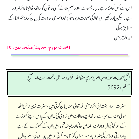
اس سے کس کو انکار ہے .. بنا چھوے، اور جسم ملائے کسی خاتون کو ساتھ بٹھا لینا جائز ضرور
ہے .. لیکن یاد رکھیے اس جواز کی صورت وہی ہو گی جو دوسری احادیث کی بیان کردہ شرائط کے
مطابق ہو گی۔۔۔۔
ابوبکر قدوسی -
[محدث فورم، حدیث/صفحہ نمبر: 0]
الشيخ الحديث مولانا عبدالعزيز علوي حفظ الله، فوائد و مسائل، تحت الحديث ، صحيح
مسلم: 5692
حضرت اسماء بنت ابی بکر رضی اللہ تعالیٰ عنہا بیان کرتی ہیں، حضرت زبیر رضی اللہ
تعالیٰ عنہ نے میرے ساتھ ایسے حالات میں شادی کی کہ ان کے پاس اپنے گھوڑے
کے سوا کوئی مال و دولت، غلام یا کوئی اور چیز نہ تھی، میں ان کے گھوڑے کے لیے
چارہ لاتی اور اس کی ضروریات سے ان کو کفایت کرتی اور میں ہی اس کی دیکھ بھال یا