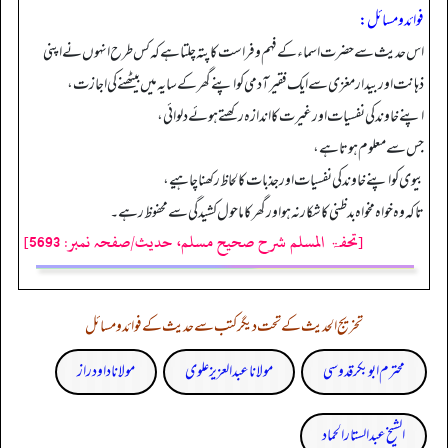
فوائد ومسائل:
اس حدیث سے حضرت اسماء کے فہم و فراست کا پتہ چلتا ہے کہ کس طرح انہوں نے اپنی
ذہانت اور بیدار مغزی سے ایک فقیر آدمی کو اپنے گھر کے سایہ میں بیٹھنے کی اجازت،
اپنے خاوند کی نفسیات اور غیرت کا اندازہ رکھتے ہوئے دلوائی،
جس سے معلوم ہوتا ہے،
بیوی کو اپنے خاوند کی نفسیات اور جذبات کا لحاظ رکھنا چاہیے،
تاکہ وہ خواہ مخواہ بدظنی کا شکار نہ ہو اور گھر کا ماحول کشیدگی سے محفوظ رہے۔
[تحفۃ المسلم شرح صحیح مسلم، حدیث/صفحہ نمبر: 5693]
تخریج الحدیث کے تحت دیگر کتب سے حدیث کے فوائد و مسائل
محترم ابوبکر قدوسی
مولانا عبد العزیز علوی
مولانا داود راز
الشیخ عبدالستار الحماد