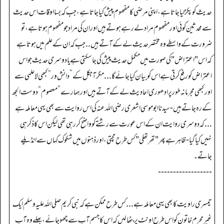
حدیث کو پکڑ لیا جاتا ہے، اپنی مرضی کا مفھوم پیش کیا جاتا ہے، جب کہ بسا اوقات اس حدیث
سے محدثین کوئی اور مفھوم مراد لے رہے ہوتے ہیں اور ان کی مراد جو مفھوم ہوتا ہے، تو
ضرورت کے واسطے وہ مختصر حدیث لے کے آتے ہیں ..جب کہ ان کے علم میں ہوتا ہے
کہ اس "اعتراض " کی صورت میں مکمل حدیث پیش کی جا سکتی ہے یا دوسری حدیث جو اس
اعتراض کو رفع کرتی ہے اس کو بیان کیا جائے گا ...مگر آجکل کے
”
دانش ور
“
کبھی لاعلمی سے
اور کبھی مجرمانہ طور پر ادھوری احادیث لے کے آتے ہیں اور ہمارے
”
معصوم
“
دوست الجھ
کے رہ جاتے ہیں - سیدنا ابو موسی اشعری رضی اللہ عنہ کی اس روایت سے بھی یہی معاملہ ہے
...کہ دوسری روایت ان کے اس عورت سے رشتے کو واضح کر رہی تھی لیکن اس کا ذکر ہی
نہیں کیا گیا - ظاہر ہے پھر "تھرتھلی " کس طرح مچتی، اور ذہنوں میں شکوک کہاں سے انڈیلے
جاتے۔
------------------
تیسری راویت کا بھی یہی معاملہ ہے ...کس طرح ممکن ہے کہ نبی کریم صلی اللہ علیہ وسلم ایک
غیر محرم خاتون کو اس طرح اونٹ پر بٹھا لیں کہ اس کا جسم آپ سے چھو جائے، بھلے وہ آپ