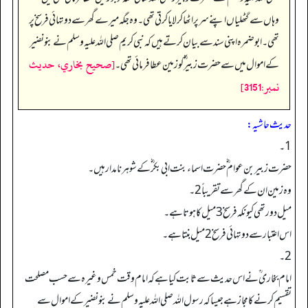
وہاں سے گٹھلیاں اپنے سر پر اٹھا کر لایا کرتی تھی۔ وہ جگہ میرے گھر سے دو تہائی فرسخ پر
تھی۔ ابو ضمرہ اپنی سند سے بیان کرتے ہیں کہ نبی کریم صلی اللہ علیہ وسلم نے بنو نضیر
[صحيح بخاري، حديث
کے اموال میں سے حضرت زبیر ؓ کو زمین عطا فرمائی تھی۔
نمبر:3151]
حدیث حاشیہ:
1۔
حضرت زبیر بن عوام ؓ حضرت اسماء بنت ابی بکر ؓ کے شوہر نامدار ہیں۔
وہ زمین ان کے گھر سے تقریباً2۔
میل دور تھی کیونکہ فرسخ3میل کا ہوتا ہے۔
اس اعتبار سے دو تہائی فرسخ 2میل بنتا ہے۔
2۔
امام بخاری ؒنے اس حدیث سے ثابت کیا ہے کہ امام وقت خمس وغیرہ سے حسب مصلحت
تقسیم کرنے کا مجاز ہے جیسا کہ رسول اللہ صلی اللہ علیہ وسلم نے بنو نضیر کے اموال سے