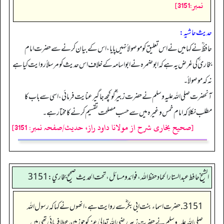
نمبر:3151]
حدیث حاشیہ:
حافظ ؒنے کہا میں نے اس تعلیق کو موصولاً نہیں پایا، اس کے بیان کرنے سے حضرت امام
بخاری ؒ کی غرض یہ ہے کہ ابوضمرہ نے ابواسامہ کے خلاف اس حدیث کو مرسلاً روایت کیا ہے
نہ کہ موصولاً۔
آنحضرت صلی اللہ علیہ وسلم نے حضرت زبیر ؓکو کچھ جاگیر عنایت فرمائی، اسی سے باب کا
مطلب نکلا کہ امام خمس وغیرہ میں سے حسب مصلحت تقسیم کرنے کا مختار ہے۔
[صحیح بخاری شرح از مولانا داود راز، حدیث/صفحہ نمبر: 3151]
الشيخ حافط عبدالستار الحماد حفظ الله، فوائد و مسائل، تحت الحديث صحيح بخاري:3151
3151. حضرت اسماء بنت ابی بکر ؓ سے روایت ہے، انھوں نے کہا کہ رسول اللہ
صلی اللہ علیہ وسلم نے حضرت زبیر رضی اللہ تعالیٰ عنہ کو جو زمین عطا فرمائی تھی میں