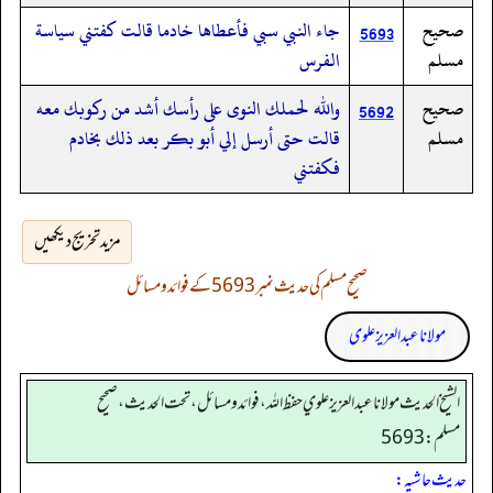
صحيح
جاء النبي سبي فأعطاها خادما قالت كفتني سياسة
5693
مسلم
الفرس
صحيح
والله لحملك النوى على رأسك أشد من ركوبك معه
5692
مسلم
قالت حتى أرسل إلي أبو بكر بعد ذلك بخادم
فكفتني
مزید تخریج دیکھیں
صحیح مسلم کی حدیث نمبر 5693 کے فوائد و مسائل
مولانا عبد العزیز علوی
الشيخ الحديث مولانا عبدالعزيز علوي حفظ الله، فوائد و مسائل، تحت الحديث ، صحيح
مسلم: 5693
حدیث حاشیہ: