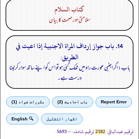
كتاب السلام
سلامتی اور صحت کا بیان
14. باب جواز إرداف المراة الاجنبية إذا اعيت في
الطريق:
باب: اگر اجنبی عورت راہ میں تھک گئی ہو تو اس کو اپنے ساتھ سوار کر لینا
درست ہے۔
Report Error
باب احادیث (2)
مكررات فواد (1)
اظهار التشكيل
🔍 English
ترقیم عبدالباقی:
ترقیم شاملہ:
--
5693
2182