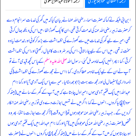
ترجمہ:سلطان محمود جلالپوری
ترجمہ:مولانا عبدالعزیز علوی
ابن ابی ملیکہ نے کہا کہ حضرت اسماء رضی اللہ عنہا نے بیان کیا کہ میں گھر کی خدمات سر انجام دے
کر حضرت زبیر رضی اللہ عنہ کی خدمت کرتی تھی، ان کا ایک گھوڑا تھا، میں اس کی دیکھ بھال کرتی
تھی، میرے لیے گھر کی خدمات میں سے گھوڑے کی نگہداشت سے بڑھ کر کوئی اور خدمت زیادہ
سخت نہ تھی۔ میں اس کے لیے چارا لاتی، اس کی ہر ضرورت کا خیال رکھتی اور اس کی نگہداشت
کرتی، کہا: پھر انہیں ایک خادمہ مل گئی، رسول اللہ
صلی اللہ علیہ وسلم
کے پاس کچھ قیدی آئے تو
آپ نے ان کے لیے ایک خادمہ عطا کر دی۔ کہا: اس نے مجھ سے گھوڑے کی نگہداشت (کی
ذمہ داری) سنبھال لی اور مجھ سے بہت بڑا بوجھ ہٹا لیا۔ میرے پاس ایک آدمی آیا اور کہا: ام
عبداللہ! میں ایک فقیر آدمی ہوں: میرا دل چاہتا ہے کہ میں آپ کے گھر کے سائے میں (بیٹھ کر
سودا) بیچ لیا کروں۔ انہوں نے کہا: اگر میں نے تمہیں اجازت دے دی تو زبیر رضی اللہ عنہ انکار
کر دیں گے۔ جب زبیر رضی اللہ عنہ موجود ہوں تو (اس وقت) آ کر مجھ سے اجازت مانگنا، پھر وہ
شخص (حضرت زبیر رضی اللہ عنہ کی موجودگی میں) آیا اور کہا: ام عبداللہ! میں ایک فقیر آدمی ہوں
اور چاہتا ہوں کہ میں آپ کے گھر کے سائے میں (بیٹھ کر کچھ) بیچ لیا کروں، انہوں نے (حضرت