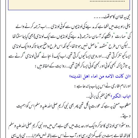
.......................
جی یہ تھا ان کا موقف۔۔۔۔
پہلی راویت میں لکھا ہے کہ مدینے کی لونڈیوں سے کوئی لونڈی ...اب ترجمہ کرنے والے
کی
”
مہارت
“
دیکھیے کہ آسان سا ترجمہ (مدینے کی لونڈیوں سے ایک لونڈی) بھی کیا جا سکتا تھا
..لیکن اس طرح
”
مقصد
“
حاصل نہیں ہوتا تھا - کیونکہ اس طرح واضح ہو جاتا کہ وہ ایک لونڈی
ایسا کیونکر کرتی تھی ... اور وہی ایسا کیوں کرتی تھی .اب ایک i بجائے
”
کوئی لونڈی
“
کرنے سے
یہ تاثر پڑا کہ کبھی کوئی اور کبھی کوئی ایسا کر لیتی تھی .. روایت کے الفاظ ہیں:
«ان كانت الامه من اماء اهل المدينه»
اور امام بخاری نے اس پر باب باندھا ہے:
«باب الكبر»
یعنی تکبر کی برائی ..
مطلوب معنی یہ ہے کہ عورت پاگل تھی پھر بھی نبی کریم صلی اللہ علیہ وسلم اس کو اہمیت
دیتے۔
.دوستو! اسی لونڈی کا تذکرہ ایک اور حدیث میں بھی ہے جس میں وہ نبی کریم صلی اللہ علیہ وسلم
کا ہاتھ تھامے بہت دیر تک کھڑی رہی اور آپ نے اس سے ہاتھ نہیں چھڑایا .... جی ہاں یہی