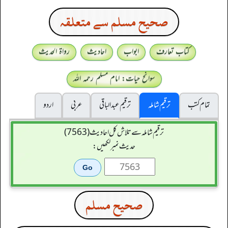
صحيح مسلم سے متعلقہ
کتاب تعارف
ابواب
احادیث
رواۃ الحدیث
سوانح حیات: امام مسلم رحمہ اللہ
تمام کتب
ترقیم شاملہ
ترقيم عبدالباقی
عربی
اردو
ترقیم شاملہ سے تلاش کل احادیث (7563)
حدیث نمبر لکھیں:
صحيح مسلم