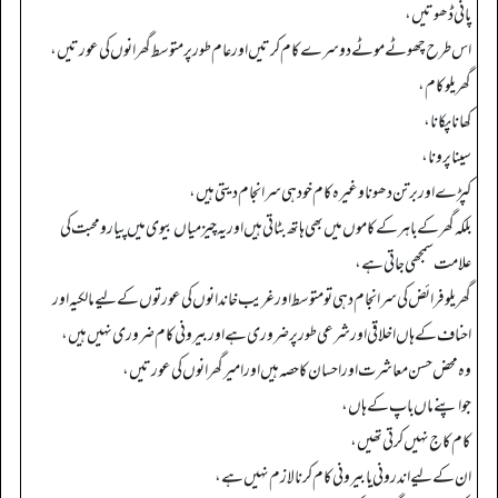
پانی ڈھوتیں،
اس طرح چھوٹے موٹے دوسرے کام کرتیں اور عام طور پر متوسط گھرانوں کی عورتیں،
گھریلو کام،
کھانا پکانا،
سینا پرونا،
کپڑے اور برتن دھونا وغیرہ کام خود ہی سرانجام دیتی ہیں،
بلکہ گھر کے باہر کے کاموں میں بھی ہاتھ بٹاتی ہیں اور یہ چیز میاں بیوی میں پیار و محبت کی
علامت سمجھی جاتی ہے،
گھریلو فرائض کی سرانجام دہی تو متوسط اور غریب خاندانوں کی عورتوں کے لیے مالکیہ اور
احناف کے ہاں اخلاقی اور شرعی طور پر ضروری ہے اور بیرونی کام ضروری نہیں ہیں،
وہ محض حسن معاشرت اور احسان کا حصہ ہیں اور امیر گھرانوں کی عورتیں،
جو اپنے ماں باپ کے ہاں،
کام کاج نہیں کرتی تھیں،
ان کے لیے اندرونی یا بیرونی کام کرنا لازم نہیں ہے،