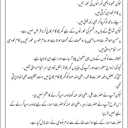
لیکن عموما اچھی گھرانوں کی عورتیں،
یہ کام خود ہی کرتی ہیں،
اپنے ساتھ نوکر چاکر بھی رکھ لیتی ہیں،
لیکن شوافع کے ہاں ہر قسم کی عورتوں کے لیے گھریلو کام کاج کرنا فرض نہیں ہے،
یہ حسن معاشرت اور باہمی پیار و محبت کے تحت ہوتا ہے اور عام طور پر عورتیں یہ کام خود ہی
سرانجام دیتی ہیں،
ہمیشہ سے لوگوں کے ہاں یہی معمول چلا آ رہا ہے اور ایسے ہی ہونا چاہیے،
کیونکہ ازواج مطہرات اور آپ کی بیٹیاں گھریلو فرائض خود ہی سرانجام دیتی تھیں،
حتی کہ بعض دفعہ حضرت فاطمہ رضی اللہ عنہا کو گھریلو کام کاج میں بہت تکلیف بھی اٹھانا پڑتی
تھی،
لیکن آپ نے حضرت علی رضی اللہ عنہ کو خادمہ مہیا کرنے کا حکم نہیں دیا،
اس طرح آپ نے حضرت زبیر رضی اللہ عنہ کو حضرت اسماء کے لیے خادمہ مہیا کرنے کے
لیے نہیں فرمایا،
حضرت اسماء کے لیے اونٹ بٹھانے سے امام نووی نے استدلال کیا ہے،