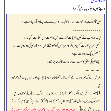
فوائد و مسائل
دیتے ہیں دھوکہ یہ بازی گر کھلا
ان کا کہنا ہے کہ عورت اور مردکا ایک دوسرے سے ایسا اختلاط جائز ہے:
۔۔۔۔۔۔۔۔۔۔۔۔۔۔
ایک صاحب نے تین راویات لکھ کے اہنی دانست میں
”
ثابت
“
کیا کہ:
”
غیر محرم عورت کسی مرد کو اور مرد اس کو چھو سکتے ہیں
“
-- بخاری کی دو روایات اور
مسلم کی ایک روایت ہے -
لیجئے ان کی اپنی پوسٹ سے راویت کا ترجمہ پڑھئے:
.............
عرض ہے کہ ضرورت کے تحت ایسا اختلاط جائز و مباح ہے اور اس پر یہ دلائل موجود
ہیں:
1) حضرت انس بن مالک رضی اللہ عنہ سے روایت ہے کہ مدینہ طیبہ کی لونڈیوں میں
سے کوئی لونڈی رسول اللہ صلی اللہ علیہ وسلم کا ہاتھ پکڑ لیتی اور اپنے کسی کام کے لئے
[صحيح بخاري، كتاب الادب، باب الكبر، حديث
جہاں چاہتی لے جاتی۔