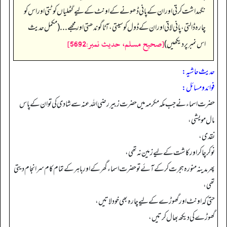
نگہداشت کرتی اور ان کے پانی ڈھونے کے اونٹ کے لیے گٹھلیاں کوٹتی اور اس کو
چارہ ڈالتی، پانی لاتی اور ان کے ڈول کو سیتی، آٹا گوندھتی اور مجھے... (مکمل حدیث
[صحيح مسلم، حديث نمبر:5692]
اس نمبر پر دیکھیں)
حدیث حاشیہ:
فوائد ومسائل:
حضرت اسماء نے جب مکہ مکرمہ میں حضرت زبیر رضی اللہ عنہ سے شادی کی تو ان کے پاس
مال مویشی،
نقدی،
نوکر چاکر اور کاشت کے لیے زمین نہ تھی،
پھر مدینہ منورہ ہجرت کر کے آئے تو حضرت اسماء گھر کے اور باہر کے تمام کام سرانجام دیتی
تھی،
حتی کہ اونٹ اور گھوڑے کے لیے چارہ بھی خود لاتیں،
گھوڑے کی دیکھ بھال کرتیں،