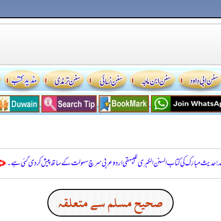
للہ! حدیث مبارک کی کتاب السنن الكبرى للبيهقي اردو عربی سرچ سہولت کے ساتھ پیش کر دی گئی ہے۔
صحيح مسلم سے متعلقہ