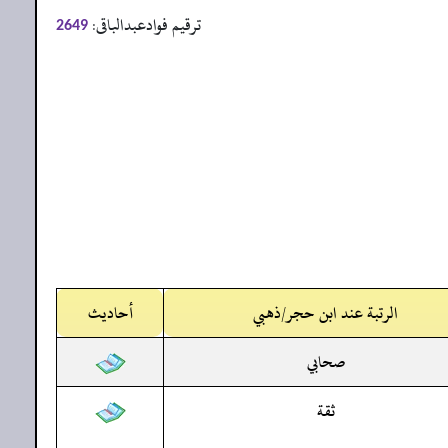
ترقیم فوادعبدالباقی:
2649
الرتبة عند ابن حجر/ذهبي
أحاديث
صحابي
ثقة