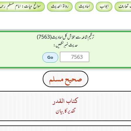
 تعارف
ابواب
احادیث
رواۃ الحدیث
سوانح حیات: امام مسلم رحمہ 
ترقیم شاملہ سے تلاش کل احادیث (7563)
حدیث نمبر لکھیں:
صحيح مسلم
كتاب القدر
تقدیر کا بیان