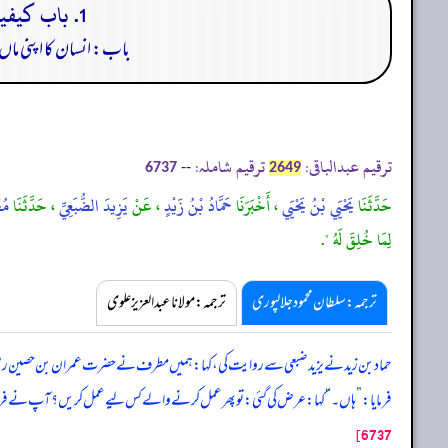
1. باب كيفية الخلق الآدمي في بطن امه وكتابة رزقه واجله وعمله وشقاوته وسعادته:
باب: انسان کا اپنی ما
ترقیم عبدالباقی:
ترقیم شاملہ:
--
6737
2649
حَدَّثَنَا
يَحْيَي بْنُ يَحْيَي
، أَخْبَرَنَا
حَمَّادُ بْنُ زَيْدٍ
، عَنْ
يَزِيدَ الضُّبَعِيِّ
، حَدَّثَنَا
مُ
لِمَا خُلِقَ لَهُ ".
ترجمہ:سلطان محمود جلالپوری
ترجمہ:مولانا عبدالعزیز علوی
حماد بن زید نے یزید ضبعی سے روایت کی، کہا: ہمیں مطرف نے حضرت عمران بن حصین رض
فرمایا:
”
ہاں۔
“
کہا: عرض کی گئی: تو پھر عمل کرنے والے کس لیے عمل کریں؟ آپ نے فرم
6737]