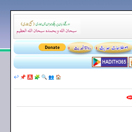
↩️
📌
🅰️
🧩
🔍
👥
🏠