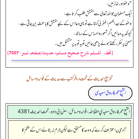
"وضو اور نماز میں،
ایک مسلمان جو اللہ تعالیٰ سے بخشش طلب کرتا ہے،
وضو کے بعد اللهم اغفرلی کہتا ہے تو یہی دعا اس کے لیے بخشش کا باعث بن جاتی ہے،
کیونکہ یہ دعائیں اگر شعور و احساس کے ساتھ،
معنی پر نظر رکھتے ہوئے پڑھی جائیں تو یہ توبہ پر مشتمل ہیں۔
[تحفۃ المسلم شرح صحیح مسلم، حدیث/صفحہ نمبر: 7007]
تخریج الحدیث کے تحت دیگر کتب سے حدیث کے فوائد و مسائل
الشیخ عمر فاروق سعیدی
الشيخ عمر فاروق سعيدي حفظ الله، فوائد و مسائل، سنن ابي داود ، تحت الحديث 4381
آدمی یہ اعتراف کرے کہ وہ حد کا مستحق ہے لیکن جرم نہ بتائے اس کے حکم کا