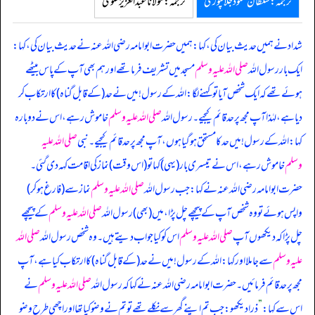
ترجمہ:سلطان محمود جلالپوری
ترجمہ:مولانا عبدالعزیز علوی
شداد نے ہمیں حدیث بیان کی، کہا: ہمیں حضرت ابوامامہ رضی اللہ عنہ نے حدیث بیان کی، کہا:
ایک بار رسول اللہ
صلی اللہ علیہ وسلم
مسجد میں تشریف فرما تھے اور ہم بھی آپ کے پاس بیٹھے
ہوئے تھے کہ ایک شخص آیا تو کہنے لگا: اللہ کے رسول! میں نے حد (کے قابل گناہ) کا ارتکاب کر
دیا ہے، لہٰذا آپ مجھ پر حد قائم کیجیے۔ رسول اللہ
صلی اللہ علیہ وسلم
خاموش رہے، اس نے دوبارہ
کہا: اللہ کے رسول! میں حد کا مستحق ہو گیا ہوں، آپ مجھ پر حد قائم کیجیے۔ نبی
صلی اللہ علیہ
وسلم
خاموش رہے، اس نے تیسری بار (یہی) کہا تو (اس وقت) نماز کی اقامت کہہ دی گئی۔
حضرت ابوامامہ رضی اللہ عنہ نے کہا: جب رسول اللہ
صلی اللہ علیہ وسلم
نماز سے (فارغ ہو کر)
واپس ہوئے تو وہ شخص آپ کے پیچھے چل پڑا، میں (بھی) رسول اللہ
صلی اللہ علیہ وسلم
کے پیچھے
چل پڑا کہ دیکھوں آپ
صلی اللہ علیہ وسلم
اس کو کیا جواب دیتے ہیں۔ وہ شخص رسول اللہ
صلی اللہ
علیہ وسلم
سے جا ملا اور کہا: اللہ کے رسول! میں نے حد (کے قابل گناہ) کا ارتکاب کیا ہے، آپ
مجھ پر حد قائم فرمائیں۔ حضرت ابوامامہ رضی اللہ عنہ نے کہا کہ رسول اللہ
صلی اللہ علیہ وسلم
نے
اس سے کہا:
”
ذرا دیکھو: جب تم اپنے گھر سے نکلے تھے تو تم نے وضو کیا تھا اور اچھی طرح وضو