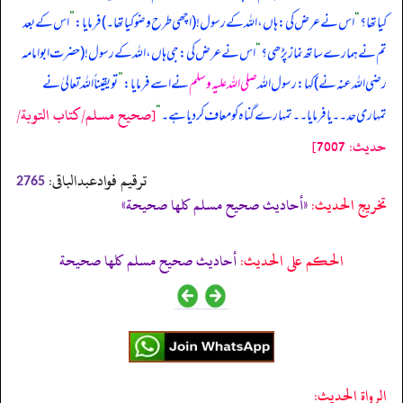
کیا تھا؟
“
اس نے عرض کی: ہاں، اللہ کے رسول! (اچھی طرح وضو کیا تھا۔) فرمایا:
”
اس کے بعد
تم نے ہمارے ساتھ نماز پڑھی؟
“
اس نے عرض کی: جی ہاں، اللہ کے رسول! (حضرت ابوامامہ
رضی اللہ عنہ نے) کہا: رسول اللہ
صلی اللہ علیہ وسلم
نے اسے فرمایا:
”
تو یقیناً اللہ تعالیٰ نے
[صحيح مسلم/كتاب التوبة/
تمہاری حد۔۔ یا فرمایا۔۔ تمہارے گناہ کو معاف کر دیا ہے۔
“
حدیث: 7007]
ترقیم فوادعبدالباقی:
2765
تخریج الحدیث:
«أحاديث صحيح مسلم كلها صحيحة»
الحكم على الحديث:
أحاديث صحيح مسلم كلها صحيحة
الرواة الحديث: