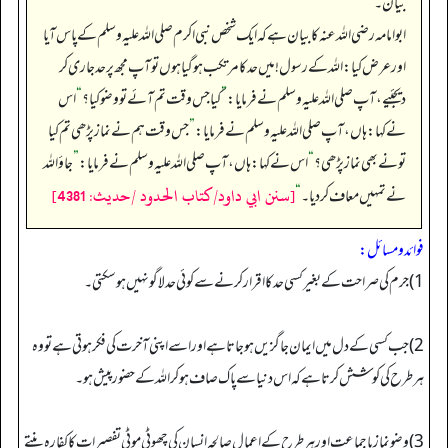
بیان۔
ابوامامہ رضی اللہ عنہ کا بیان ہے کہ ایک شخص نبی اکرم صلی اللہ علیہ وسلم کے پاس آیا
اور عرض کیا: اللہ کے رسول! میں حد کا مرتکب ہو گیا ہوں تو آپ مجھ پر حد جاری کر
دیجئیے، آپ صلی اللہ علیہ وسلم نے فرمایا:
”
کیا جس وقت تم آئے تو وضو کیا؟
“
اس
نے کہا: ہاں، آپ صلی اللہ علیہ وسلم نے فرمایا:
”
جس وقت ہم نے نماز پڑھی تم کیا
تو نے بھی نماز پڑھی؟
“
اس نے کہا: ہاں، آپ صلی اللہ علیہ وسلم نے فرمایا:
”
جاؤ اللہ
[سنن ابي داود/كتاب الحدود /حدیث: 4381]
نے تمہیں معاف کر دیا۔‏‏‏‏
“
فوائد ومسائل:
1) جرم کی صراحت کے بغیر کسی حد کا اقرار کرنے سے کوئی حدلاگو نہیں ہوسکتی۔
2) جب کسی کے دل میں ایمان جاگزیں ہوجاتا ہے اور اسے اپنی آخرت کی فکر ہوتی ہے تو وہ
ہر طرح کی کوشش کرتا ہے کہ اس دنیا سے پاک صاف ہوکراللہ کے حضور پیش ہو۔
3) وضو نماز باجماعت اور ہرطرح کے اعمال صالحہ انسان کی چھوٹی موٹی تفصیرات کا کفارہ بنتے