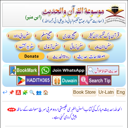
↩️
📌
🅰️
🧩
🔍
👥
🏠
Book Store
Ur-Latn
Eng
الحمدللہ! حدیث مبارک کی کتاب السنن الكبرى للبيهقي اردو عربی سرچ سہولت کے ساتھ
پیش کر دی گئی ہے۔