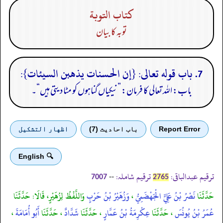
كتاب التوبة
توبہ کا بیان
7. باب قوله تعالى: {إن الحسنات يذهبن السيئات}:
باب: اللہ تعالی کا فرمان: ”نیکیاں گناہوں کو مٹا دیتی ہیں“۔
Report Error
باب احادیث (7)
اظهار التشكيل
🔍 English
ترقیم عبدالباقی:
ترقیم شاملہ:
--
7007
2765
حَدَّثَنَا
نَصْرُ بْنُ عَلِيٍّ الْجَهْضَمِيُّ
،
وَزُهَيْرُ بْنُ حَرْبٍ
وَاللَّفْظُ لِزُهَيْرٍ، قَالَا: حَدَّثَنَا
عُمَرُ بْنُ يُونُسَ
، حَدَّثَنَا
عِكْرِمَةُ بْنُ عَمَّارٍ
، حَدَّثَنَا
شَدَّادٌ
، حَدَّثَنَا
أَبُو أُمَامَةَ
،