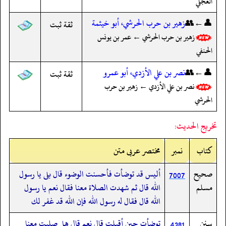
العجلي
👤←👥
زهير بن حرب الحرشي، أبو خيثمة
ثقة ثبت
زهير بن حرب الحرشي ← عمر بن يونس
الحنفي
👤←👥
نصر بن علي الأزدي، أبو عمرو
ثقة ثبت
نصر بن علي الأزدي ← زهير بن حرب
الحرشي
تخريج الحديث:
کتاب
نمبر
مختصر عربی متن
صحيح
أليس قد توضأت فأحسنت الوضوء قال بلى يا رسول
7007
مسلم
الله قال ثم شهدت الصلاة معنا فقال نعم يا رسول
الله قال فقال له رسول الله فإن الله قد غفر لك
سنن
توضأت حين أقبلت قال نعم قال هل صليت معنا
4381