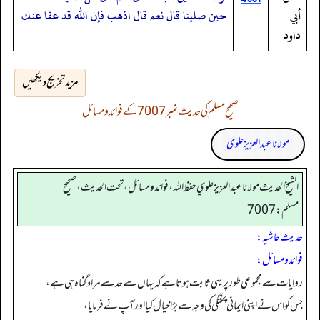
أبي
حين صلينا قال نعم قال اذهب فإن الله قد عفا عنك
داود
مزید تخریج دیکھیں
صحیح مسلم کی حدیث نمبر 7007 کے فوائد و مسائل
مولانا عبد العزیز علوی
الشيخ الحديث مولانا عبدالعزيز علوي حفظ الله، فوائد و مسائل، تحت الحديث ، صحيح
مسلم: 7007
حدیث حاشیہ:
فوائد ومسائل:
روایات سے مجموعی طور پر یہی ثابت ہوتا ہے کہ یہاں سے حد سے مراد گناہ ہی ہے،
جس کو اس نے اپنی ایمانی پختگی کی وجہ سے بڑا خیال کیا اور آپ نے فرمایا،