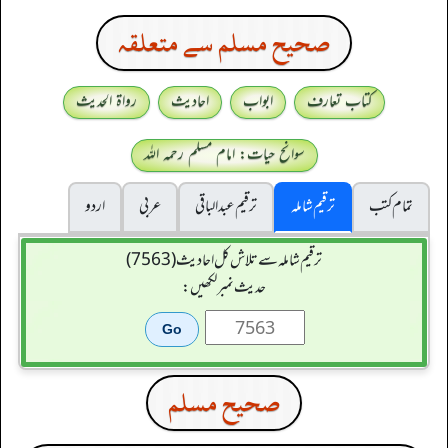
صحيح مسلم سے متعلقہ
کتاب تعارف
ابواب
احادیث
رواۃ الحدیث
سوانح حیات: امام مسلم رحمہ اللہ
تمام کتب
ترقیم شاملہ
ترقيم عبدالباقی
عربی
اردو
ترقیم شاملہ سے تلاش کل احادیث (7563)
حدیث نمبر لکھیں:
صحيح مسلم